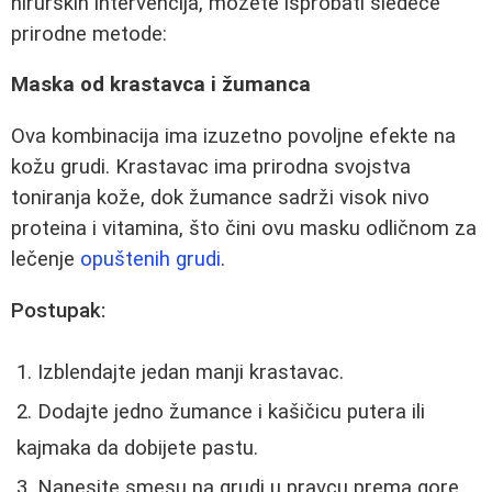
hirurških intervencija, možete isprobati sledeće
prirodne metode:
Maska od krastavca i žumanca
Ova kombinacija ima izuzetno povoljne efekte na
kožu grudi. Krastavac ima prirodna svojstva
toniranja kože, dok žumance sadrži visok nivo
proteina i vitamina, što čini ovu masku odličnom za
lečenje
opuštenih grudi
.
Postupak:
Izblendajte jedan manji krastavac.
Dodajte jedno žumance i kašičicu putera ili
kajmaka da dobijete pastu.
Nanesite smesu na grudi u pravcu prema gore.