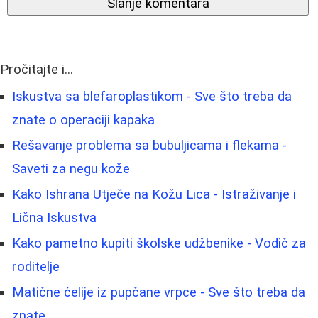
Slanje komentara
Pročitajte i...
Iskustva sa blefaroplastikom - Sve što treba da
znate o operaciji kapaka
Rešavanje problema sa bubuljicama i flekama -
Saveti za negu kože
Kako Ishrana Utječe na Kožu Lica - Istraživanje i
Lična Iskustva
Kako pametno kupiti školske udžbenike - Vodič za
roditelje
Matične ćelije iz pupčane vrpce - Sve što treba da
znate