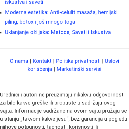
iskustva i saveti
Moderna estetika: Anti-celulit masaža, hemijski
piling, botox i još mnogo toga
Uklanjanje ožiljaka: Metode, Saveti i Iskustva
O nama
|
Kontakt
|
Politika privatnosti
|
Uslovi
korišćenja
|
Marketinški servisi
Urednici i autori ne preuzimaju nikakvu odgovornost
za bilo kakve greške ili propuste u sadržaju ovog
sajta. Informacije sadržane na ovom sajtu pružaju se
u stanju „takvom kakve jesu“, bez garancija u pogledu
njihove potpunosti, tačnosti, korisnosti ili