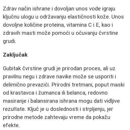
Zdrav način ishrane i dovoljan unos vode igraju
ključnu ulogu u održavanju elastičnosti kože. Unos
dovoljne količine proteina, vitamina C i E, kao i
zdravih masti može pomoći u očuvanju čvrstine
grudi.
Zaključak
Gubitak čvrstine grudi je prirodan proces, ali uz
pravilnu negu i zdrave navike može se usporiti i
delimično prevazići. Prirodni tretmani, poput maski
od krastavca i žumanca ili belanca, redovno
masiranje i balansirana ishrana mogu dati vidljive
rezultate. Ključ je u doslednosti i strpljenju, jer
prirodne metode zahtevaju vreme da pokažu
efekte.