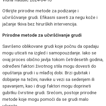
Otkrijte prirodne metode za podizanje i
učvršćivanje grudi. Efikasni saveti za negu kože i
jačanje tkiva bez hirurških intervencija.
Prirodne metode za učvršćivanje grudi
Savršeno oblikovane grudi koje počnu da opadaju
mogu uticati na izgled i samopouzdanje. Iako se
ovaj proces obično javlja tokom četrdesetih godina,
određeni faktori životnog stila mogu dovesti do
opuštanja grudi i u mlađoj dobi. Brzi gubitak i
dobijanje na težini, navike u vezi sa sedenjem ili
spavanjem, kao i drugi faktori mogu doprineti
gubitku čvrstine grudi. Srećom, postoje prirodne
metode koje mogu pomoći da se grudi malo
učvrste.