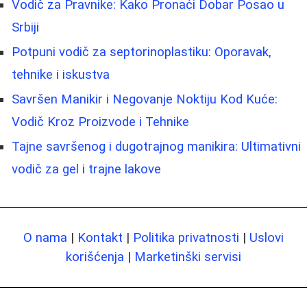
Vodič za Pravnike: Kako Pronaći Dobar Posao u
Srbiji
Potpuni vodič za septorinoplastiku: Oporavak,
tehnike i iskustva
Savršen Manikir i Negovanje Noktiju Kod Kuće:
Vodič Kroz Proizvode i Tehnike
Tajne savršenog i dugotrajnog manikira: Ultimativni
vodič za gel i trajne lakove
O nama
|
Kontakt
|
Politika privatnosti
|
Uslovi
korišćenja
|
Marketinški servisi