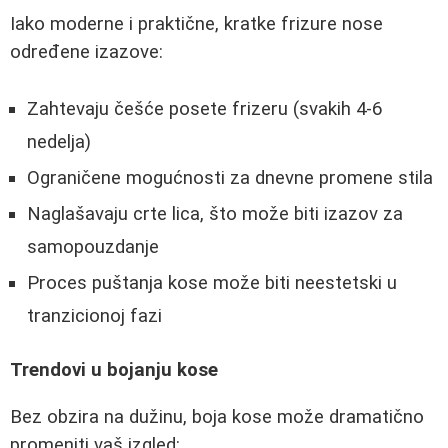
Iako moderne i praktične, kratke frizure nose
određene izazove:
Zahtevaju češće posete frizeru (svakih 4-6
nedelja)
Ograničene mogućnosti za dnevne promene stila
Naglašavaju crte lica, što može biti izazov za
samopouzdanje
Proces puštanja kose može biti neestetski u
tranzicionoj fazi
Trendovi u bojanju kose
Bez obzira na dužinu, boja kose može dramatično
promeniti vaš izgled: