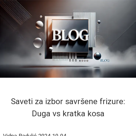
Saveti za izbor savršene frizure:
Duga vs kratka kosa
Vidna Radulić
2024-10-04