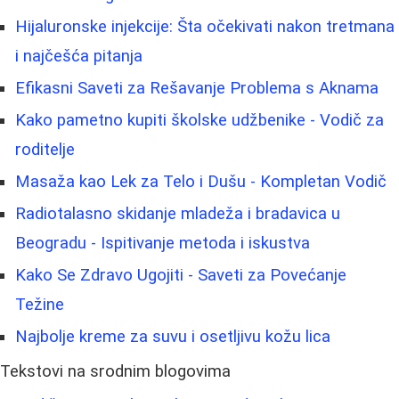
Hijaluronske injekcije: Šta očekivati nakon tretmana
i najčešća pitanja
Efikasni Saveti za Rešavanje Problema s Aknama
Kako pametno kupiti školske udžbenike - Vodič za
roditelje
Masaža kao Lek za Telo i Dušu - Kompletan Vodič
Radiotalasno skidanje mladeža i bradavica u
Beogradu - Ispitivanje metoda i iskustva
Kako Se Zdravo Ugojiti - Saveti za Povećanje
Težine
Najbolje kreme za suvu i osetljivu kožu lica
Tekstovi na srodnim blogovima