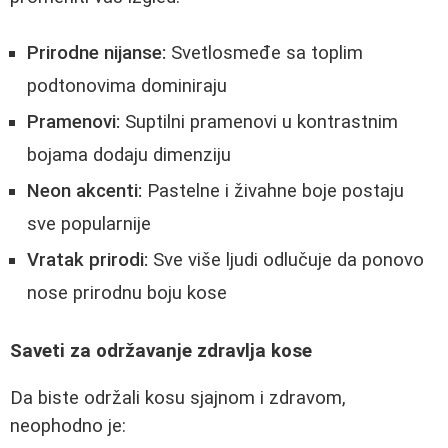
Prirodne nijanse:
Svetlosmeđe sa toplim
podtonovima dominiraju
Pramenovi:
Suptilni pramenovi u kontrastnim
bojama dodaju dimenziju
Neon akcenti:
Pastelne i živahne boje postaju
sve popularnije
Vratak prirodi:
Sve više ljudi odlučuje da ponovo
nose prirodnu boju kose
Saveti za održavanje zdravlja kose
Da biste održali kosu sjajnom i zdravom,
neophodno je: