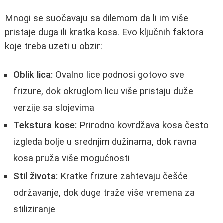
Mnogi se suočavaju sa dilemom da li im više
pristaje duga ili kratka kosa. Evo ključnih faktora
koje treba uzeti u obzir:
Oblik lica:
Ovalno lice podnosi gotovo sve
frizure, dok okruglom licu više pristaju duže
verzije sa slojevima
Tekstura kose:
Prirodno kovrdžava kosa često
izgleda bolje u srednjim dužinama, dok ravna
kosa pruža više mogućnosti
Stil života:
Kratke frizure zahtevaju češće
održavanje, dok duge traže više vremena za
stiliziranje