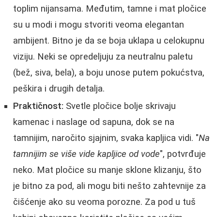
toplim nijansama. Međutim, tamne i mat pločice
su u modi i mogu stvoriti veoma elegantan
ambijent. Bitno je da se boja uklapa u celokupnu
viziju. Neki se opredeljuju za neutralnu paletu
(bež, siva, bela), a boju unose putem pokućstva,
peškira i drugih detalja.
Praktičnost:
Svetle pločice bolje skrivaju
kamenac i naslage od sapuna, dok se na
tamnijim, naročito sjajnim, svaka kapljica vidi. "
Na
tamnijim se više vide kapljice od vode
", potvrđuje
neko. Mat pločice su manje sklone klizanju, što
je bitno za pod, ali mogu biti nešto zahtevnije za
čišćenje ako su veoma porozne. Za pod u tuš