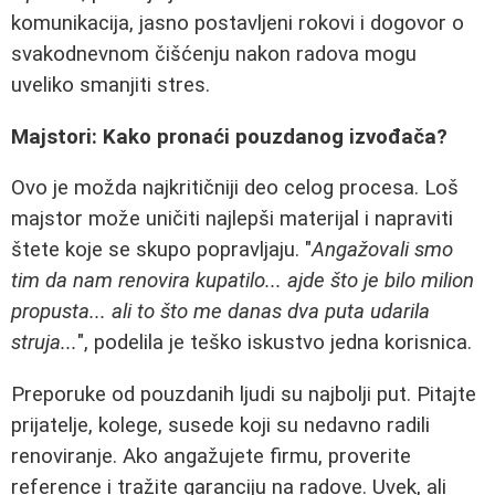
komunikacija, jasno postavljeni rokovi i dogovor o
svakodnevnom čišćenju nakon radova mogu
uveliko smanjiti stres.
Majstori: Kako pronaći pouzdanog izvođača?
Ovo je možda najkritičniji deo celog procesa. Loš
majstor može uničiti najlepši materijal i napraviti
štete koje se skupo popravljaju. "
Angažovali smo
tim da nam renovira kupatilo... ajde što je bilo milion
propusta... ali to što me danas dva puta udarila
struja...
", podelila je teško iskustvo jedna korisnica.
Preporuke od pouzdanih ljudi su najbolji put. Pitajte
prijatelje, kolege, susede koji su nedavno radili
renoviranje. Ako angažujete firmu, proverite
reference i tražite garanciju na radove. Uvek, ali