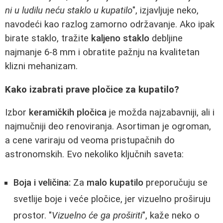
ni u ludilu neću staklo u kupatilo
", izjavljuje neko,
navodeći kao razlog zamorno održavanje. Ako ipak
birate staklo, tražite
kaljeno staklo
debljine
najmanje 6-8 mm i obratite pažnju na kvalitetan
klizni mehanizam.
Kako izabrati prave pločice za kupatilo?
Izbor
keramičkih pločica
je možda najzabavniji, ali i
najmučniji deo renoviranja. Asortiman je ogroman,
a cene variraju od veoma pristupačnih do
astronomskih. Evo nekoliko ključnih saveta:
Boja i veličina:
Za
malo kupatilo
preporučuju se
svetlije boje i veće pločice, jer vizuelno proširuju
prostor. "
Vizuelno će ga proširiti
", kaže neko o