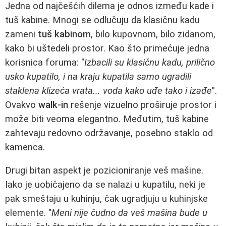
Jedna od najčešćih dilema je odnos između kade i
tuš kabine. Mnogi se odlučuju da klasičnu kadu
zameni
tuš kabinom
, bilo kupovnom, bilo zidanom,
kako bi uštedeli prostor. Kao što primećuje jedna
korisnica foruma: "
Izbacili su klasičnu kadu, prilično
usko kupatilo, i na kraju kupatila samo ugradili
staklena klizeća vrata... voda kako uđe tako i izađe
".
Ovakvo
walk-in
rešenje vizuelno proširuje prostor i
može biti veoma elegantno. Međutim, tuš kabine
zahtevaju redovno održavanje, posebno staklo od
kamenca.
Drugi bitan aspekt je pozicioniranje veš mašine.
Iako je uobičajeno da se nalazi u kupatilu, neki je
pak smeštaju u kuhinju, čak ugradjuju u kuhinjske
elemente. "
Meni nije čudno da veš mašina bude u