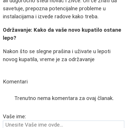
ali dugoročno štedi novac i živce. On će znati da
savetuje, prepozna potencijalne probleme u
instalacijama i izvede radove kako treba.
Održavanje: Kako da vaše novo kupatilo ostane
lepo?
Nakon što se slegne prašina i uživate u lepoti
novog kupatila, vreme je za održavanje
Komentari
Trenutno nema komentara za ovaj članak.
Vaše ime: