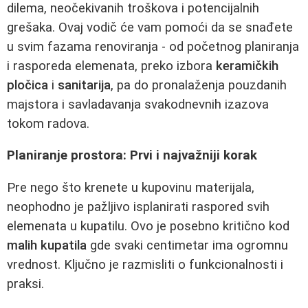
dilema, neočekivanih troškova i potencijalnih
grešaka. Ovaj vodič će vam pomoći da se snađete
u svim fazama renoviranja - od početnog planiranja
i rasporeda elemenata, preko izbora
keramičkih
pločica
i
sanitarija
, pa do pronalaženja pouzdanih
majstora i savladavanja svakodnevnih izazova
tokom radova.
Planiranje prostora: Prvi i najvažniji korak
Pre nego što krenete u kupovinu materijala,
neophodno je pažljivo isplanirati raspored svih
elemenata u kupatilu. Ovo je posebno kritično kod
malih kupatila
gde svaki centimetar ima ogromnu
vrednost. Ključno je razmisliti o funkcionalnosti i
praksi.