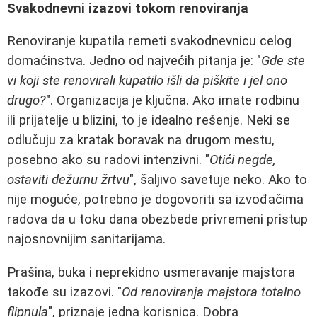
Svakodnevni izazovi tokom renoviranja
Renoviranje kupatila remeti svakodnevnicu celog
domaćinstva. Jedno od najvećih pitanja je: "
Gde ste
vi koji ste renovirali kupatilo išli da piškite i jel ono
drugo?
". Organizacija je ključna. Ako imate rodbinu
ili prijatelje u blizini, to je idealno rešenje. Neki se
odlučuju za kratak boravak na drugom mestu,
posebno ako su radovi intenzivni. "
Otići negde,
ostaviti dežurnu žrtvu
", šaljivo savetuje neko. Ako to
nije moguće, potrebno je dogovoriti sa izvođačima
radova da u toku dana obezbede privremeni pristup
najosnovnijim sanitarijama.
Prašina, buka i neprekidno usmeravanje majstora
takođe su izazovi. "
Od renoviranja majstora totalno
flipnula
", priznaje jedna korisnica. Dobra