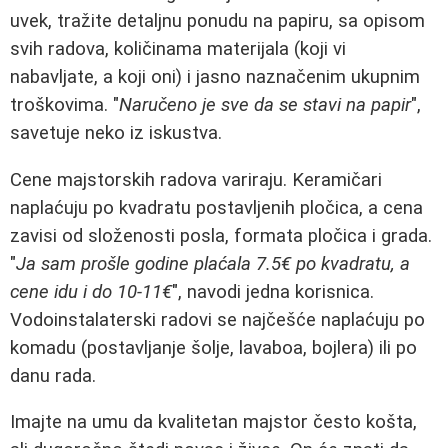
uvek, tražite detaljnu ponudu na papiru, sa opisom
svih radova, količinama materijala (koji vi
nabavljate, a koji oni) i jasno naznačenim ukupnim
troškovima. "
Naručeno je sve da se stavi na papir
",
savetuje neko iz iskustva.
Cene majstorskih radova variraju. Keramičari
naplaćuju po kvadratu postavljenih pločica, a cena
zavisi od složenosti posla, formata pločica i grada.
"
Ja sam prošle godine plaćala 7.5€ po kvadratu, a
cene idu i do 10-11€
", navodi jedna korisnica.
Vodoinstalaterski radovi se najčešće naplaćuju po
komadu (postavljanje šolje, lavaboa, bojlera) ili po
danu rada.
Imajte na umu da kvalitetan majstor često košta,