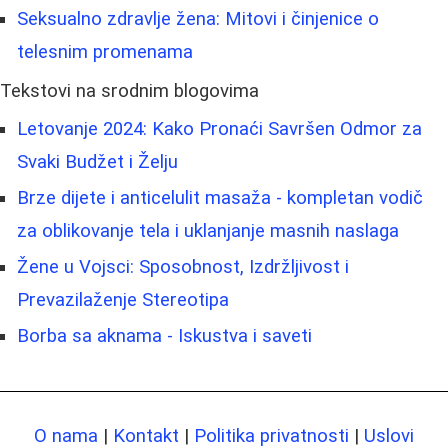
Seksualno zdravlje žena: Mitovi i činjenice o
telesnim promenama
Tekstovi na srodnim blogovima
Letovanje 2024: Kako Pronaći Savršen Odmor za
Svaki Budžet i Želju
Brze dijete i anticelulit masaža - kompletan vodič
za oblikovanje tela i uklanjanje masnih naslaga
Žene u Vojsci: Sposobnost, Izdržljivost i
Prevazilaženje Stereotipa
Borba sa aknama - Iskustva i saveti
O nama
|
Kontakt
|
Politika privatnosti
|
Uslovi