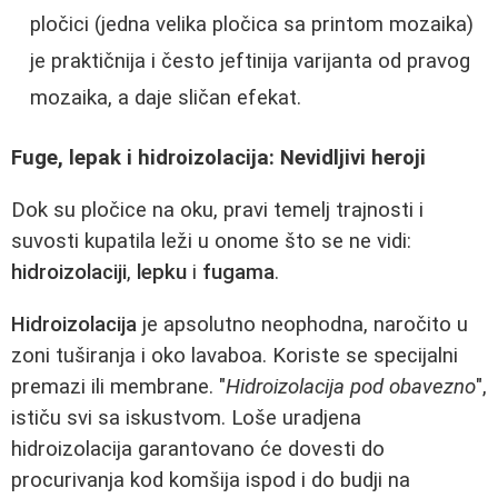
pločici (jedna velika pločica sa printom mozaika)
je praktičnija i često jeftinija varijanta od pravog
mozaika, a daje sličan efekat.
Fuge, lepak i hidroizolacija: Nevidljivi heroji
Dok su pločice na oku, pravi temelj trajnosti i
suvosti kupatila leži u onome što se ne vidi:
hidroizolaciji
,
lepku
i
fugama
.
Hidroizolacija
je apsolutno neophodna, naročito u
zoni tuširanja i oko lavaboa. Koriste se specijalni
premazi ili membrane. "
Hidroizolacija pod obavezno
",
ističu svi sa iskustvom. Loše uradjena
hidroizolacija garantovano će dovesti do
procurivanja kod komšija ispod i do budji na