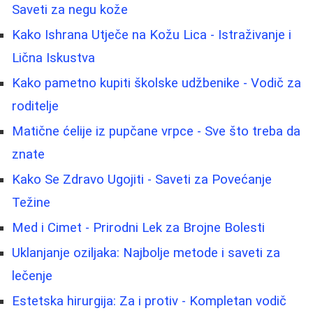
Saveti za negu kože
Kako Ishrana Utječe na Kožu Lica - Istraživanje i
Lična Iskustva
Kako pametno kupiti školske udžbenike - Vodič za
roditelje
Matične ćelije iz pupčane vrpce - Sve što treba da
znate
Kako Se Zdravo Ugojiti - Saveti za Povećanje
Težine
Med i Cimet - Prirodni Lek za Brojne Bolesti
Uklanjanje oziljaka: Najbolje metode i saveti za
lečenje
Estetska hirurgija: Za i protiv - Kompletan vodič