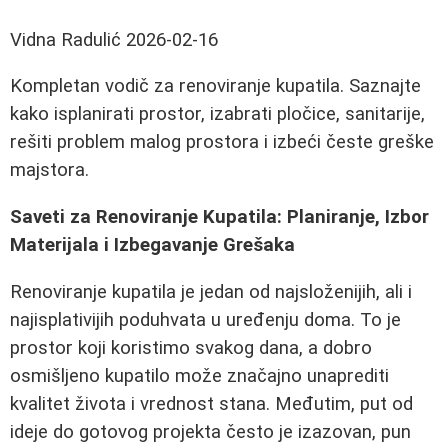
Vidna Radulić
2026-02-16
Kompletan vodič za renoviranje kupatila. Saznajte
kako isplanirati prostor, izabrati pločice, sanitarije,
rešiti problem malog prostora i izbeći česte greške
majstora.
Saveti za Renoviranje Kupatila: Planiranje, Izbor
Materijala i Izbegavanje Grešaka
Renoviranje kupatila je jedan od najsloženijih, ali i
najisplativijih poduhvata u uređenju doma. To je
prostor koji koristimo svakog dana, a dobro
osmišljeno kupatilo može značajno unaprediti
kvalitet života i vrednost stana. Međutim, put od
ideje do gotovog projekta često je izazovan, pun