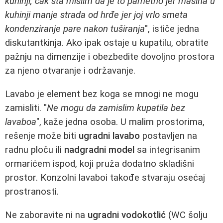
kuhinji, čak šta mislim da je to pametno jer mašina u
kuhinji manje strada od hrđe jer joj vrlo smeta
kondenziranje pare nakon tuširanja
", ističe jedna
diskutantkinja. Ako ipak ostaje u kupatilu, obratite
pažnju na dimenzije i obezbedite dovoljno prostora
za njeno otvaranje i održavanje.
Lavabo je element bez koga se mnogi ne mogu
zamisliti. "
Ne mogu da zamislim kupatila bez
lavaboa
", kaže jedna osoba. U malim prostorima,
rešenje može biti
ugradni lavabo
postavljen na
radnu ploču ili
nadgradni model
sa integrisanim
ormarićem ispod, koji pruža dodatno skladišni
prostor. Konzolni lavaboi takođe stvaraju osećaj
prostranosti.
Ne zaboravite ni na
ugradni vodokotlić
(WC šolju