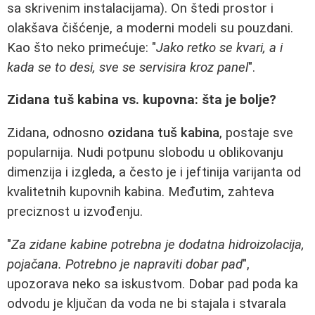
sa skrivenim instalacijama). On štedi prostor i
olakšava čišćenje, a moderni modeli su pouzdani.
Kao što neko primećuje: "
Jako retko se kvari, a i
kada se to desi, sve se servisira kroz panel
".
Zidana tuš kabina vs. kupovna: šta je bolje?
Zidana, odnosno
ozidana tuš kabina
, postaje sve
popularnija. Nudi potpunu slobodu u oblikovanju
dimenzija i izgleda, a često je i jeftinija varijanta od
kvalitetnih kupovnih kabina. Međutim, zahteva
preciznost u izvođenju.
"
Za zidane kabine potrebna je dodatna hidroizolacija,
pojačana. Potrebno je napraviti dobar pad
",
upozorava neko sa iskustvom. Dobar pad poda ka
odvodu je ključan da voda ne bi stajala i stvarala