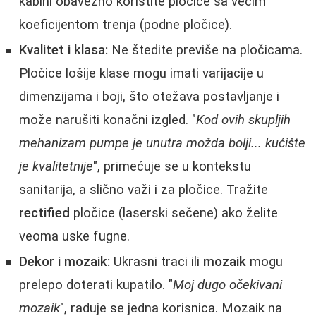
kabini obavezno koristite pločice sa većim
koeficijentom trenja (podne pločice).
Kvalitet i klasa:
Ne štedite previše na pločicama.
Pločice lošije klase mogu imati varijacije u
dimenzijama i boji, što otežava postavljanje i
može narušiti konačni izgled. "
Kod ovih skupljih
mehanizam pumpe je unutra možda bolji... kućište
je kvalitetnije
", primećuje se u kontekstu
sanitarija, a slično važi i za pločice. Tražite
rectified
pločice (laserski sečene) ako želite
veoma uske fugne.
Dekor i mozaik:
Ukrasni traci ili
mozaik
mogu
prelepo doterati kupatilo. "
Moj dugo očekivani
mozaik
", raduje se jedna korisnica. Mozaik na