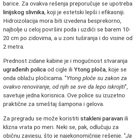
barice. Za ovakva rešenja preporučuje se upotreba
linijskog slivnika
, koji je estetski lepši i efikasniji.
Hidroizolacija mora biti izvedena besprekorno,
najbolje u celoj površini poda i uzdići se barem 10-
20 cm po zidovima, a u zoni tuširanja i do visine od
2 metra.
Prednost zidane kabine je i mogućnost stvaranja
ugrađenih polica
od cigle ili
Ytong ploča
, koje se
onda oblažu pločicama. "
Ytong ploče su zakon za
ovakvo renoviranje, od njih se sve da lepo iskrojiti
",
savetuje jedna korisnica. Ove police su izuzetno
praktične za smeštaj šampona i gelova.
Za pregradu se može koristiti
stakleni paravan
ili
klizna vrata po meri. Neki se, pak, odlučuju za
običnu zavjesu, što je najekonomičnije rešenje. "
Ja