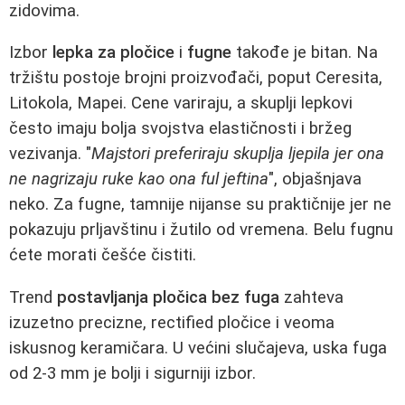
zidovima.
Izbor
lepka za pločice
i
fugne
takođe je bitan. Na
tržištu postoje brojni proizvođači, poput Ceresita,
Litokola, Mapei. Cene variraju, a skuplji lepkovi
često imaju bolja svojstva elastičnosti i bržeg
vezivanja. "
Majstori preferiraju skuplja ljepila jer ona
ne nagrizaju ruke kao ona ful jeftina
", objašnjava
neko. Za fugne, tamnije nijanse su praktičnije jer ne
pokazuju prljavštinu i žutilo od vremena. Belu fugnu
ćete morati češće čistiti.
Trend
postavljanja pločica bez fuga
zahteva
izuzetno precizne, rectified pločice i veoma
iskusnog keramičara. U većini slučajeva, uska fuga
od 2-3 mm je bolji i sigurniji izbor.