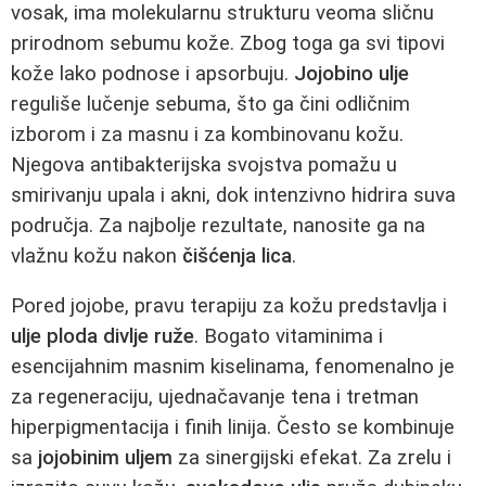
vosak, ima molekularnu strukturu veoma sličnu
prirodnom sebumu kože. Zbog toga ga svi tipovi
kože lako podnose i apsorbuju.
Jojobino ulje
reguliše lučenje sebuma, što ga čini odličnim
izborom i za masnu i za kombinovanu kožu.
Njegova antibakterijska svojstva pomažu u
smirivanju upala i akni, dok intenzivno hidrira suva
područja. Za najbolje rezultate, nanosite ga na
vlažnu kožu nakon
čišćenja lica
.
Pored jojobe, pravu terapiju za kožu predstavlja i
ulje ploda divlje ruže
. Bogato vitaminima i
esencijahnim masnim kiselinama, fenomenalno je
za regeneraciju, ujednačavanje tena i tretman
hiperpigmentacija i finih linija. Često se kombinuje
sa
jojobinim uljem
za sinergijski efekat. Za zrelu i