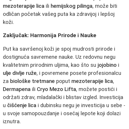
mezoterapije lica
ili
hemijskog pilinga
, može biti
odličan početak vašeg puta ka zdravijoj i lepšoj
koži.
Zaključak: Harmonija Prirode i Nauke
Put ka savršenoj koži je spoj mudrosti prirode i
dostignuća savremene nauke. Uz redovnu negu
kvalitetnim prirodnim uljima, kao što su
jojobino
i
ulje divlje ruže
, i povremene posete profesionalcu
za
biološke tretmane
poput
mezoterapije lica
,
Dermapena
ili
Cryo Mezo Lifta
, možete postići i
održati zdrav, mladalački i blistav izgled. Investicija
u
čišćenje lica
i dubinsku negu je investicija u sebe -
u svoje samopouzdanje i osećaj lepote koji dolazi
iznutra.