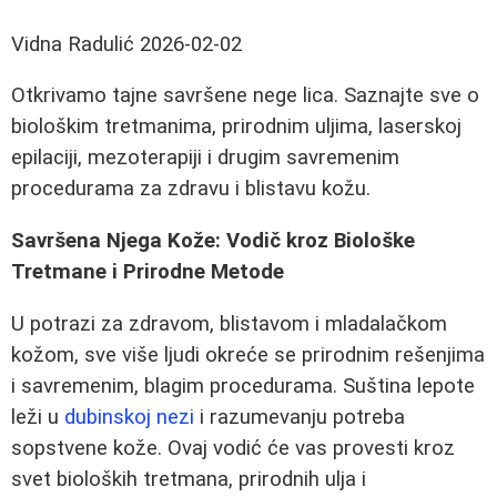
Vidna Radulić
2026-02-02
Otkrivamo tajne savršene nege lica. Saznajte sve o
biološkim tretmanima, prirodnim uljima, laserskoj
epilaciji, mezoterapiji i drugim savremenim
procedurama za zdravu i blistavu kožu.
Savršena Njega Kože: Vodič kroz Biološke
Tretmane i Prirodne Metode
U potrazi za zdravom, blistavom i mladalačkom
kožom, sve više ljudi okreće se prirodnim rešenjima
i savremenim, blagim procedurama. Suština lepote
leži u
dubinskoj nezi
i razumevanju potreba
sopstvene kože. Ovaj vodić će vas provesti kroz
svet bioloških tretmana, prirodnih ulja i