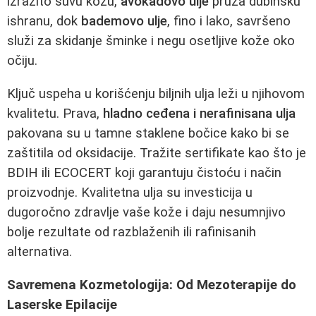
izrazito suvu kožu,
avokadovo ulje
pruža dubinsku
ishranu, dok
bademovo ulje
, fino i lako, savršeno
služi za skidanje šminke i negu osetljive kože oko
očiju.
Ključ uspeha u korišćenju biljnih ulja leži u njihovom
kvalitetu. Prava,
hladno ceđena i nerafinisana ulja
pakovana su u tamne staklene bočice kako bi se
zaštitila od oksidacije. Tražite sertifikate kao što je
BDIH ili ECOCERT koji garantuju čistoću i način
proizvodnje. Kvalitetna ulja su investicija u
dugoročno zdravlje vaše kože i daju nesumnjivo
bolje rezultate od razblaženih ili rafinisanih
alternativa.
Savremena Kozmetologija: Od Mezoterapije do
Laserske Epilacije