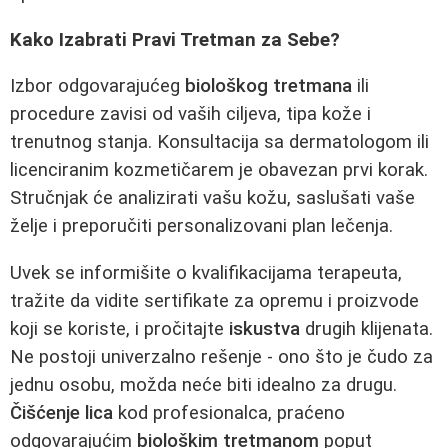
Kako Izabrati Pravi Tretman za Sebe?
Izbor odgovarajućeg
biološkog tretmana
ili
procedure zavisi od vaših ciljeva, tipa kože i
trenutnog stanja. Konsultacija sa dermatologom ili
licenciranim kozmetičarem je obavezan prvi korak.
Stručnjak će analizirati vašu kožu, saslušati vaše
želje i preporučiti personalizovani plan lečenja.
Uvek se informišite o kvalifikacijama terapeuta,
tražite da vidite sertifikate za opremu i proizvode
koji se koriste, i pročitajte
iskustva
drugih klijenata.
Ne postoji univerzalno rešenje - ono što je čudo za
jednu osobu, možda neće biti idealno za drugu.
Čišćenje lica
kod profesionalca, praćeno
odgovarajućim
biološkim tretmanom
poput