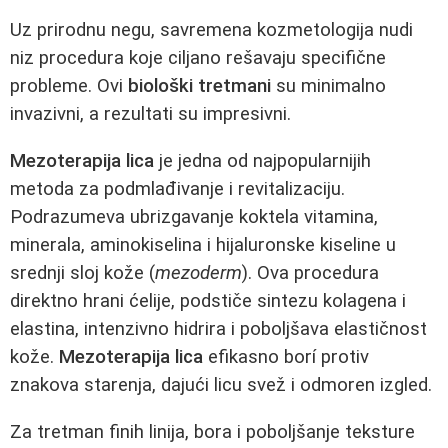
Uz prirodnu negu, savremena kozmetologija nudi
niz procedura koje ciljano rešavaju specifične
probleme. Ovi
biološki tretmani
su minimalno
invazivni, a rezultati su impresivni.
Mezoterapija lica
je jedna od najpopularnijih
metoda za podmlađivanje i revitalizaciju.
Podrazumeva ubrizgavanje koktela vitamina,
minerala, aminokiselina i hijaluronske kiseline u
srednji sloj kože (
mezoderm
). Ova procedura
direktno hrani ćelije, podstiče sintezu kolagena i
elastina, intenzivno hidrira i poboljšava elastičnost
kože.
Mezoterapija lica
efikasno borí protiv
znakova starenja, dajući licu svež i odmoren izgled.
Za tretman finih linija, bora i poboljšanje teksture