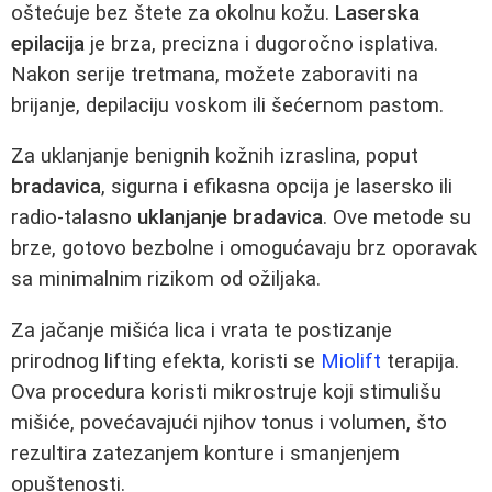
oštećuje bez štete za okolnu kožu.
Laserska
epilacija
je brza, precizna i dugoročno isplativa.
Nakon serije tretmana, možete zaboraviti na
brijanje, depilaciju voskom ili šećernom pastom.
Za uklanjanje benignih kožnih izraslina, poput
bradavica
, sigurna i efikasna opcija je lasersko ili
radio-talasno
uklanjanje bradavica
. Ove metode su
brze, gotovo bezbolne i omogućavaju brz oporavak
sa minimalnim rizikom od ožiljaka.
Za jačanje mišića lica i vrata te postizanje
prirodnog lifting efekta, koristi se
Miolift
terapija.
Ova procedura koristi mikrostruje koji stimulišu
mišiće, povećavajući njihov tonus i volumen, što
rezultira zatezanjem konture i smanjenjem
opuštenosti.