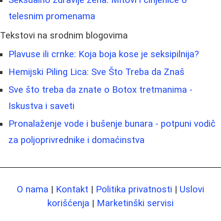
telesnim promenama
Tekstovi na srodnim blogovima
Plavuse ili crnke: Koja boja kose je seksipilnija?
Hemijski Piling Lica: Sve Što Treba da Znaš
Sve što treba da znate o Botox tretmanima -
Iskustva i saveti
Pronalaženje vode i bušenje bunara - potpuni vodič
za poljoprivrednike i domaćinstva
O nama
|
Kontakt
|
Politika privatnosti
|
Uslovi
korišćenja
|
Marketinški servisi