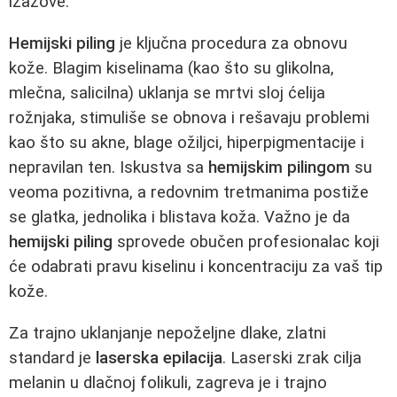
izazove.
Hemijski piling
je ključna procedura za obnovu
kože. Blagim kiselinama (kao što su glikolna,
mlečna, salicilna) uklanja se mrtvi sloj ćelija
rožnjaka, stimuliše se obnova i rešavaju problemi
kao što su akne, blage ožiljci, hiperpigmentacije i
nepravilan ten. Iskustva sa
hemijskim pilingom
su
veoma pozitivna, a redovnim tretmanima postiže
se glatka, jednolika i blistava koža. Važno je da
hemijski piling
sprovede obučen profesionalac koji
će odabrati pravu kiselinu i koncentraciju za vaš tip
kože.
Za trajno uklanjanje nepoželjne dlake, zlatni
standard je
laserska epilacija
. Laserski zrak cilja
melanin u dlačnoj folikuli, zagreva je i trajno