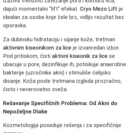
izaziva trenutno zatezanje pora i konturu lica,
dajući momentalni "lift" efekat.
Cryo Mezo Lift
je
idealan za osobe koje žele brz, vidljiv rezultat bez
oporavka.
Za dubinsku hidrataciju i sijanje kože, tretman
aktivnim kiseonikom za lice
je izvanredan izbor.
Pod pritiskom, čisti
aktivni kiseonik za lice
se
ubacuje u pore, dezinfikuje ih, potiskuje anaerobne
bakterije (uzročnike akni) i stimuliše ćelijsko
disanje. Koža posle tretmana izgleda prozračno,
čisto i neverovatno sveža.
Rešavanje Specifičnih Problema: Od Akni do
Nepoželjne Dlake
Kozmetologija poseduje rešenja i za specifičnije