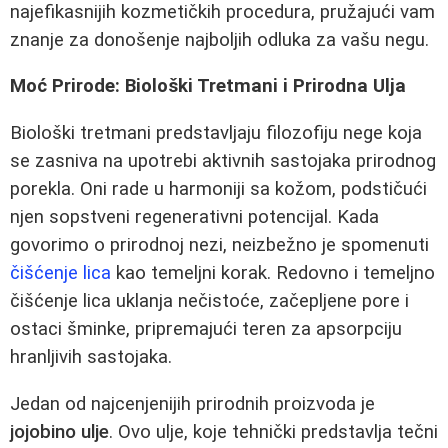
najefikasnijih kozmetičkih procedura, pružajući vam
znanje za donošenje najboljih odluka za vašu negu.
Moć Prirode: Biološki Tretmani i Prirodna Ulja
Biološki tretmani predstavljaju filozofiju nege koja
se zasniva na upotrebi aktivnih sastojaka prirodnog
porekla. Oni rade u harmoniji sa kožom, podstičući
njen sopstveni regenerativni potencijal. Kada
govorimo o prirodnoj nezi, neizbežno je spomenuti
čišćenje lica
kao temeljni korak. Redovno i temeljno
čišćenje lica uklanja nečistoće, začepljene pore i
ostaci šminke, pripremajući teren za apsorpciju
hranljivih sastojaka.
Jedan od najcenjenijih prirodnih proizvoda je
jojobino ulje
. Ovo ulje, koje tehnički predstavlja tečni