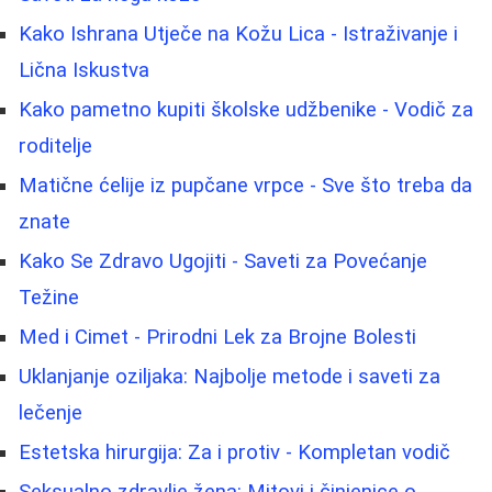
Kako Ishrana Utječe na Kožu Lica - Istraživanje i
Lična Iskustva
Kako pametno kupiti školske udžbenike - Vodič za
roditelje
Matične ćelije iz pupčane vrpce - Sve što treba da
znate
Kako Se Zdravo Ugojiti - Saveti za Povećanje
Težine
Med i Cimet - Prirodni Lek za Brojne Bolesti
Uklanjanje oziljaka: Najbolje metode i saveti za
lečenje
Estetska hirurgija: Za i protiv - Kompletan vodič
Seksualno zdravlje žena: Mitovi i činjenice o