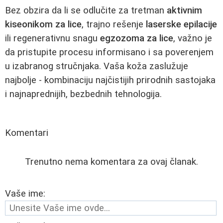
Bez obzira da li se odlučite za tretman
aktivnim
kiseonikom za lice
, trajno rešenje
laserske epilacije
ili regenerativnu snagu
egzozoma za lice
, važno je
da pristupite procesu informisano i sa poverenjem
u izabranog stručnjaka. Vaša koža zaslužuje
najbolje - kombinaciju najčistijih prirodnih sastojaka
i najnaprednijih, bezbednih tehnologija.
Komentari
Trenutno nema komentara za ovaj članak.
Vaše ime: