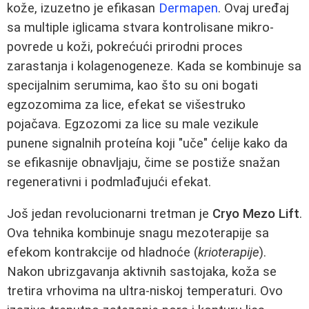
kože, izuzetno je efikasan
Dermapen
. Ovaj uređaj
sa multiple iglicama stvara kontrolisane mikro-
povrede u koži, pokrećući prirodni proces
zarastanja i kolagenogeneze. Kada se kombinuje sa
specijalnim serumima, kao što su oni bogati
egzozomima za lice, efekat se višestruko
pojačava. Egzozomi za lice su male vezikule
punene signalnih proteína koji "uče" ćelije kako da
se efikasnije obnavljaju, čime se postiže snažan
regenerativni i podmlađujući efekat.
Još jedan revolucionarni tretman je
Cryo Mezo Lift
.
Ova tehnika kombinuje snagu mezoterapije sa
efekom kontrakcije od hladnoće (
krioterapije
).
Nakon ubrizgavanja aktivnih sastojaka, koža se
tretira vrhovima na ultra-niskoj temperaturi. Ovo