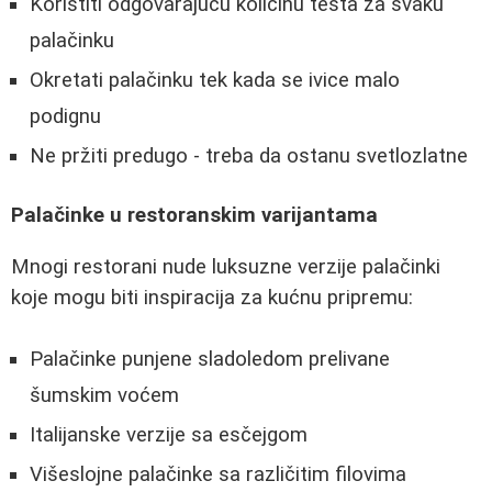
Koristiti odgovarajuću količinu testa za svaku
palačinku
Okretati palačinku tek kada se ivice malo
podignu
Ne pržiti predugo - treba da ostanu svetlozlatne
Palačinke u restoranskim varijantama
Mnogi restorani nude luksuzne verzije palačinki
koje mogu biti inspiracija za kućnu pripremu:
Palačinke punjene sladoledom prelivane
šumskim voćem
Italijanske verzije sa esčejgom
Višeslojne palačinke sa različitim filovima