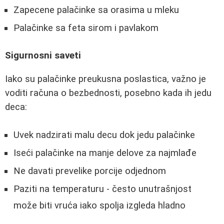
Zapecene palačinke sa orasima u mleku
Palačinke sa feta sirom i pavlakom
Sigurnosni saveti
Iako su palačinke preukusna poslastica, važno je
voditi računa o bezbednosti, posebno kada ih jedu
deca:
Uvek nadzirati malu decu dok jedu palačinke
Iseći palačinke na manje delove za najmlađe
Ne davati prevelike porcije odjednom
Paziti na temperaturu - često unutrašnjost
može biti vruća iako spolja izgleda hladno