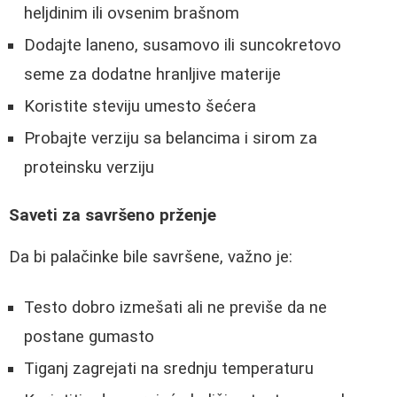
heljdinim ili ovsenim brašnom
Dodajte laneno, susamovo ili suncokretovo
seme za dodatne hranljive materije
Koristite steviju umesto šećera
Probajte verziju sa belancima i sirom za
proteinsku verziju
Saveti za savršeno prženje
Da bi palačinke bile savršene, važno je:
Testo dobro izmešati ali ne previše da ne
postane gumasto
Tiganj zagrejati na srednju temperaturu