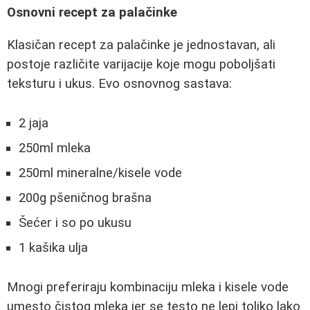
Osnovni recept za palačinke
Klasičan recept za palačinke je jednostavan, ali
postoje različite varijacije koje mogu poboljšati
teksturu i ukus. Evo osnovnog sastava:
2 jaja
250ml mleka
250ml mineralne/kisele vode
200g pšeničnog brašna
Šećer i so po ukusu
1 kašika ulja
Mnogi preferiraju kombinaciju mleka i kisele vode
umesto čistog mleka jer se testo ne lepi toliko lako