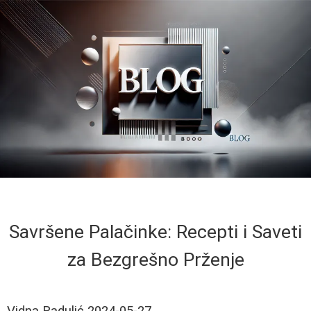
Savršene Palačinke: Recepti i Saveti
za Bezgrešno Prženje
Vidna Radulić
2024-05-27