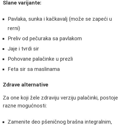
Slane varijante:
Pavlaka, sunka i kačkavalj (može se zapeći u
rerni)
Preliv od pečuraka sa pavlakom
Jaje i tvrdi sir
Pohovane palačinke u prezli
Feta sir sa maslinama
Zdrave alternative
Za one koji žele zdraviju verziju palačinki, postoje
razne mogućnosti:
Zamenite deo pšeničnog brašna integralnim,