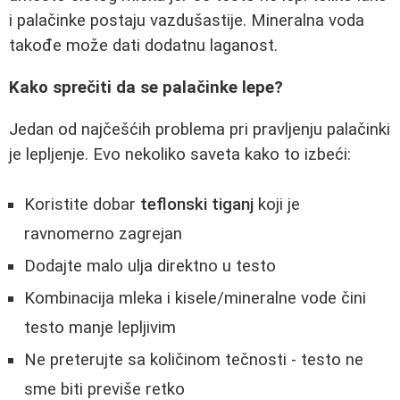
i palačinke postaju vazdušastije. Mineralna voda
takođe može dati dodatnu laganost.
Kako sprečiti da se palačinke lepe?
Jedan od najčešćih problema pri pravljenju palačinki
je lepljenje. Evo nekoliko saveta kako to izbeći:
Koristite dobar
teflonski tiganj
koji je
ravnomerno zagrejan
Dodajte malo ulja direktno u testo
Kombinacija mleka i kisele/mineralne vode čini
testo manje lepljivim
Ne preterujte sa količinom tečnosti - testo ne
sme biti previše retko