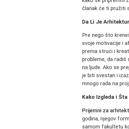
kako se pripremiti 
članak će ti pružiti
Da Li Je Arhitektu
Pre nego što krene
svoje motivacije i 
prema struci i kreat
probleme, da radiš s
na ljude. Ako se p
je biti svestan i iz
mnogo rada na proje
Kako Izgleda i Šta
Prijemni za arhitek
godina, njegov form
samom fakultetu koj