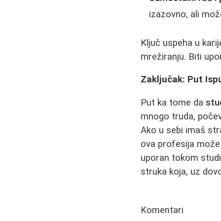
izazovno, ali mož
Ključ uspeha u karije
mrežiranju. Biti upo
Zaključak: Put Is
Put ka tome da
stu
mnogo truda, poče
Ako u sebi imaš str
ova profesija može 
uporan tokom studija
struka koja, uz dov
Komentari