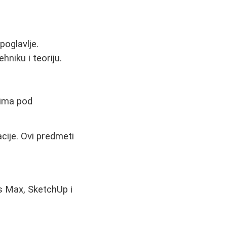
poglavlje.
niku i teoriju.
ktima pod
acije. Ovi predmeti
s Max, SketchUp i