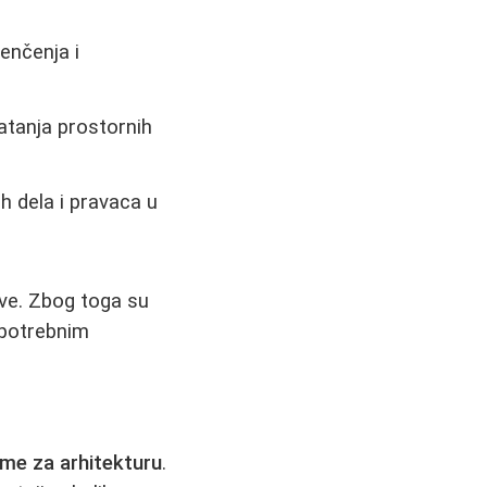
enčenja i
atanja prostornih
h dela i pravaca u
ove. Zbog toga su
 potrebnim
eme za arhitekturu
.