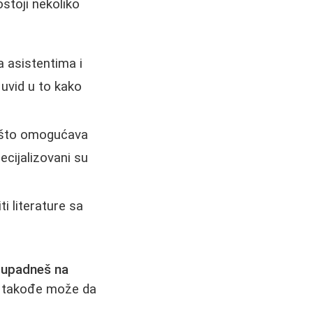
stoji nekoliko
sa asistentima i
 uvid u to kako
, što omogućava
ecijalizovani su
ti literature sa
a
upadneš na
le takođe može da