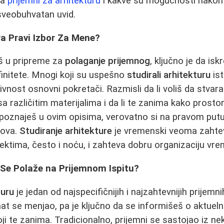
za
prijemni za arhitekturu
i kakve su mogućnosti nakon 
 sveobuhvatan uvid.
ra Pravi Izbor Za Mene?
š u pripreme za
polaganje prijemnog
, ključno je da isk
afinitete. Mnogi koji su uspešno
studirali arhitekturu
ist
ivnost osnovni pokretači. Razmisli da li voliš da stvar
a različitim materijalima i da li te zanima kako prostor
repoznaješ u ovim opisima, verovatno si na pravom put
azova.
Studiranje arhitekture
je vremenski veoma zaht
ktima, često i noću, i zahteva dobru organizaciju vre
 Se Polaže na Prijemnom Ispitu?
turu
je jedan od najspecifičnijih i najzahtevnijih prijemn
at se menjao, pa je ključno da se informišeš o aktuel
i te zanima. Tradicionalno, prijemni se sastojao iz nek