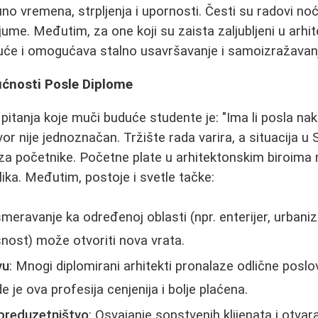
uno vremena, strpljenja i upornosti. Česti su radovi no
ume. Međutim, za one koji su zaista zaljubljeni u arhit
juće i omogućava stalno usavršavanje i samoizražavan
ućnosti Posle Diplome
pitanja koje muči buduće studente je: "Ima li posla na
or nije jednoznačan. Tržište rada varira, a situacija u S
za početnike. Početne plate u arhitektonskim biroima
lika. Međutim, postoje i svetle tačke:
smeravanje ka određenoj oblasti (npr. enterijer, urbaniz
nost) može otvoriti nova vrata.
vu
: Mnogi diplomirani arhitekti pronalaze odlične posl
e je ova profesija cenjenija i bolje plaćena.
 preduzetništvo
: Osvajanje sopstvenih klijenata i otvara