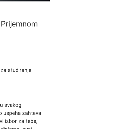
i Prijemnom
 za studiranje
otu svakog
 do uspeha zahteva
vi izbor za tebe,