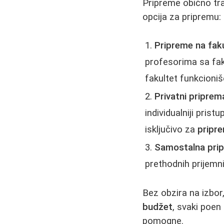
Pripreme obično tra
opcija za pripremu:
Pripreme na fak
profesorima sa fak
fakultet funkcioniš
Privatni priprema
individualniji pris
isključivo za
pripr
Samostalna pri
prethodnih prijemni
Bez obzira na izbor
budžet
, svaki poen
pomogne.