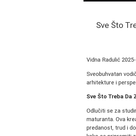
Sve Što Tr
Vidna Radulić
2025-
Sveobuhvatan vodič 
arhitekture i perspe
Sve Što Treba Da Z
Odlučiti se za studi
maturanta. Ova krea
predanost, trud i do