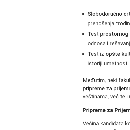
Slobodoručno cr
prenošenja trodim
Test
prostornog 
odnosa i rešavan
Test iz
opšte kult
istoriji umetnosti 
Međutim, neki fakult
pripreme za prijem
veštinama, već te i
Pripreme za Prijem
Većina kandidata k