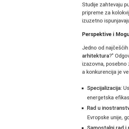
Studije zahtevaju p
pripreme za kolokvij
izuzetno ispunjava
Perspektive i Mog
Jedno od najčešćih 
arhitektura
?" Odgov
izazovna, posebno 
a konkurencija je ve
Specijalizacija
: U
energetska efikas
Rad u inostranst
Evropske unije, gd
Samostalni rad i