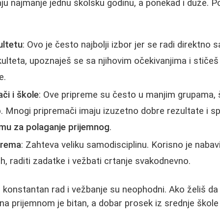
ju najmanje jednu školsku godinu, a ponekad i duže. Po
ultetu
: Ovo je često najbolji izbor jer se radi direktno 
ulteta, upoznaješ se sa njihovim očekivanjima i stičeš
e.
či i škole
: Ove pripreme su često u manjim grupama
tup. Mnogi pripremači imaju izuzetno dobre rezultate i sp
emu za polaganje prijemnog
.
prema
: Zahteva veliku samodisciplinu. Korisno je nabavi
h, raditi zadatke i vežbati crtanje svakodnevno.
, konstantan rad i vežbanje su neophodni. Ako želiš d
 na prijemnom je bitan, a dobar prosek iz srednje ško