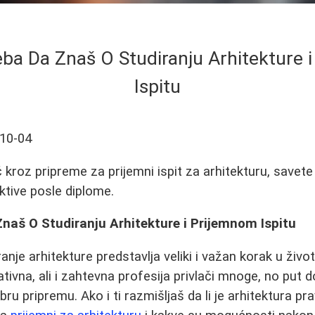
eba Da Znaš O Studiranju Arhitekture 
Ispitu
10-04
kroz pripreme za prijemni ispit za arhitekturu, savete
ktive posle diplome.
naš O Studiranju Arhitekture i Prijemnom Ispitu
ranje arhitekture predstavlja veliki i važan korak u živ
tivna, ali i zahtevna profesija privlači mnoge, no put
bru pripremu. Ako i ti razmišljaš da li je arhitektura pra