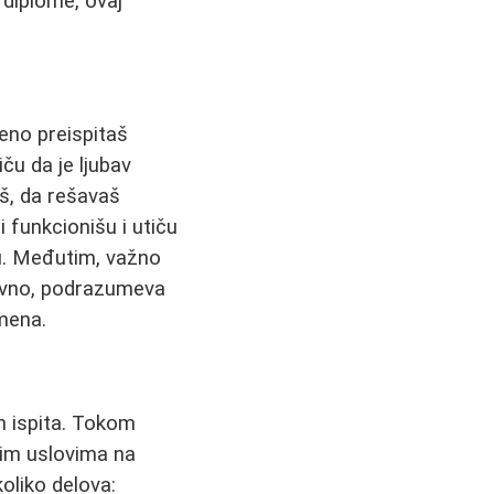
diplome, ovaj
reno preispitaš
iču da je ljubav
aš, da rešavaš
i funkcionišu i utiču
u. Međutim, važno
evno, podrazumeva
mena.
ih ispita. Tokom
nim uslovima na
oliko delova: