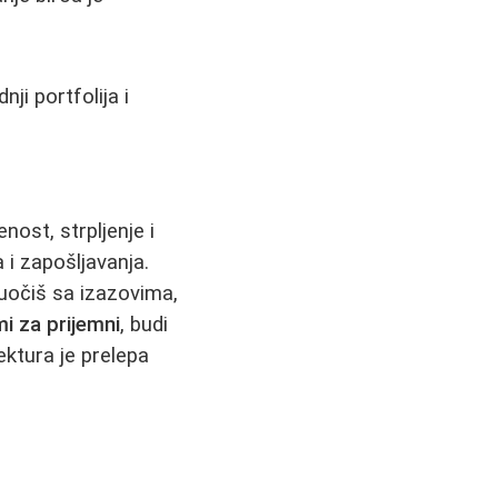
nji portfolija i
ost, strpljenje i
 i zapošljavanja.
suočiš sa izazovima,
mi za prijemni
, budi
ektura je prelepa