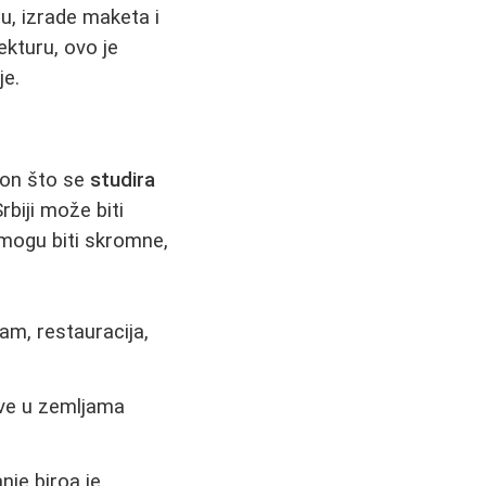
ću, izrade maketa i
ekturu, ovo je
je.
kon što se
studira
rbiji može biti
 mogu biti skromne,
am, restauracija,
ove u zemljama
nje biroa je