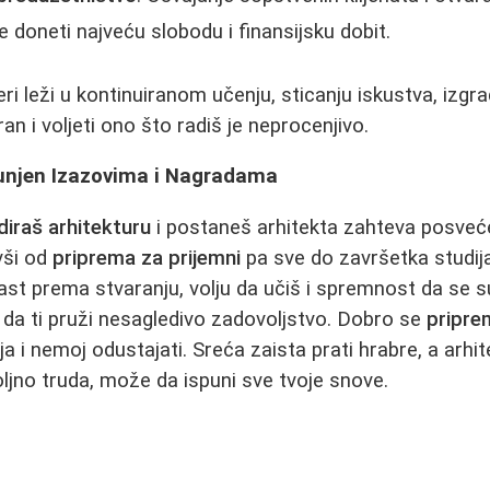
e doneti najveću slobodu i finansijsku dobit.
ri leži u kontinuiranom učenju, sticanju iskustva, izgrad
ran i voljeti ono što radiš je neprocenjivo.
punjen Izazovima i Nagradama
diraš arhitekturu
i postaneš arhitekta zahteva posvećen
vši od
priprema za prijemni
pa sve do završetka studija
ast prema stvaranju, volju da učiš i spremnost da se 
da ti pruži nesagledivo zadovoljstvo. Dobro se
pripre
 i nemoj odustajati. Sreća zaista prati hrabre, a arhit
oljno truda, može da ispuni sve tvoje snove.