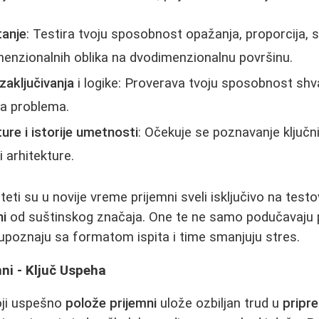
tanje
: Testira tvoju sposobnost opažanja, proporcija, s
enzionalnih oblika na dvodimenzionalnu površinu.
zaključivanja
i logike: Proverava tvoju sposobnost shv
ja problema.
ure i istorije umetnosti
: Očekuje se poznavanje ključni
i arhitekture.
eti su u novije vreme prijemni sveli isključivo na test
ni
od suštinskog značaja. One te ne samo podučavaju
 upoznaju sa formatom ispita i time smanjuju stres.
ni - Ključ Uspeha
oji uspešno
polože prijemni
ulože ozbiljan trud u
pripr