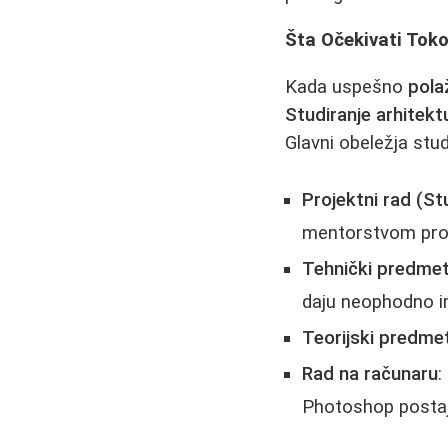
Šta Očekivati Tok
Kada uspešno
pola
Studiranje arhitekt
Glavni obeležja stud
Projektni rad (St
mentorstvom prof
Tehnički predmet
daju neophodno i
Teorijski predmet
Rad na računaru
:
Photoshop postaj