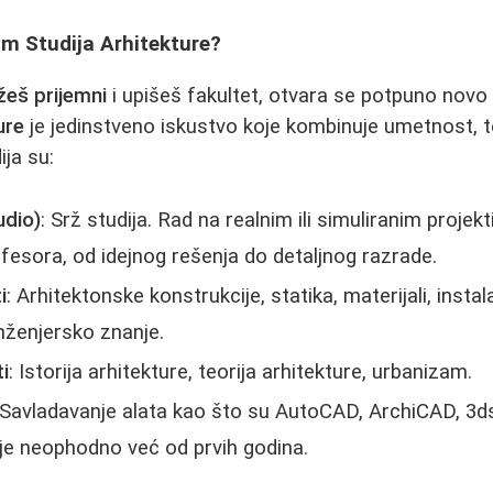
om Studija Arhitekture?
žeš prijemni
i upišeš fakultet, otvara se potpuno novo 
ure
je jedinstveno iskustvo koje kombinuje umetnost, teh
ija su:
udio)
: Srž studija. Rad na realnim ili simuliranim proje
esora, od idejnog rešenja do detaljnog razrade.
i
: Arhitektonske konstrukcije, statika, materijali, instal
nženjersko znanje.
i
: Istorija arhitekture, teorija arhitekture, urbanizam.
 Savladavanje alata kao što su AutoCAD, ArchiCAD, 3d
e neophodno već od prvih godina.