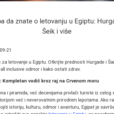
ba da znate o letovanju u Egiptu: Hurg
Šeik i više
09-21
za letovanje u Egiptu. Otkrijte prednosti Hurgade i Ša
 all inclusive odmor i kako ostati zdrav.
u: Kompletan vodič kroz raj na Crvenom moru
ona i piramida, već decenijama privlači turiste iz celo
orijom već i neverovatnim prirodnim lepotama. Ako ra
ojiti istoriju, kulturu, odmor i avanturu, Egipat je savr