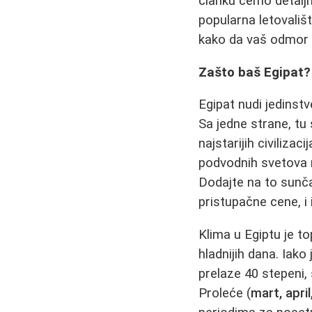
članku ćemo detaljn
popularna letovališt
kako da vaš odmor bu
Zašto baš Egipat?
Egipat nudi jedins
Sa jedne strane, tu
najstarijih civiliza
podvodnih svetova 
Dodajte na to sunča
pristupačne cene, i
Klima u Egiptu je t
hladnijih dana. Iako j
prelaze 40 stepeni,
Proleće (
mart, april