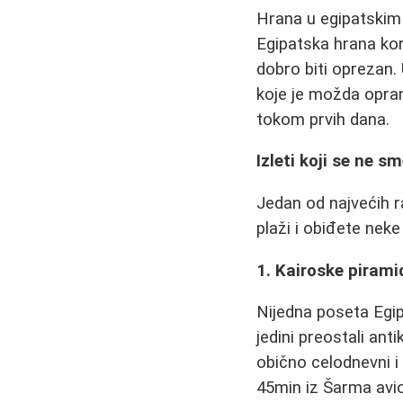
Hrana u egipatskim 
Egipatska hrana kor
dobro biti oprezan. 
koje je možda opran
tokom prvih dana.
Izleti koji se ne s
Jedan od najvećih 
plaži i obiđete neke
1. Kairoske pirami
Nijedna poseta Egipt
jedini preostali ant
obično celodnevni i
45min iz Šarma avio