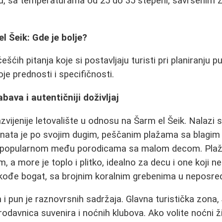
u, sa temperaturama od 25 do 35 stepeni, savršenim za
l Šeik: Gde je bolje?
ešćih pitanja koje si postavljaju turisti pri planiranju 
oje prednosti i specifičnosti.
bava i autentičniji doživljaj
zvijenije letovalište u odnosu na Šarm el Šeik. Nalazi 
nata je po svojim dugim, peščanim plažama sa blagim
no popularnom među porodicama sa malom decom. Plaže
a more je toplo i plitko, idealno za decu i one koji ne
kođe bogat, sa brojnim koralnim grebenima u neposredn
 i pun je raznovrsnih sadržaja. Glavna turistička zona,
rodavnica suvenira i noćnih klubova. Ako volite noćni ži