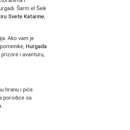
storanima i
urgadi. Šarm el Šeik
iru Svete Katarine
,
ija. Ako vam je
 spomenike,
Hurgada
 prizore i avanturu,
nu hranu i piće
za porodice sa
.