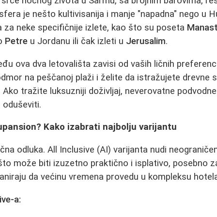
 srce noćnog života u Šarmu, sa brojnim barovima, re
era je nešto kultivisanija i manje "napadna" nego u H
a za neke specifičnije izlete, kao što su poseta
Manast
do
Petre
u Jordanu ili čak izleti u
Jerusalim
.
eđu ova dva letovališta zavisi od vaših ličnih preferenc
 odmor na peščanoj plaži i želite da istražujete drevne
. Ako tražite luksuzniji doživljaj, neverovatne podvodne
 oduševiti.
olupansion? Kako izabrati najbolju varijantu
učna odluka. All Inclusive (AI) varijanta nudi neograniče
to može biti izuzetno praktično i isplativo, posebno 
planiraju da većinu vremena provedu u kompleksu hotela
ive-a: