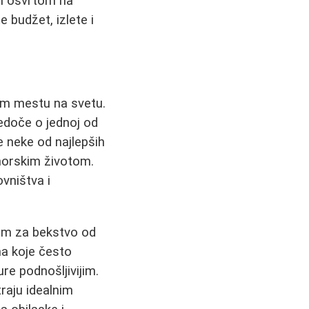
m osvrtom na
 budžet, izlete i
om mestu na svetu.
vedoče o jednoj od
e neke od najlepših
morskim životom.
vništva i
jom za bekstvo od
a koje često
re podnošljivijim.
raju idealnim