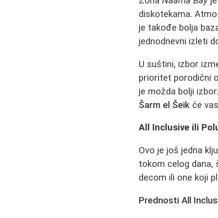
Zona
Naama Bay
je
diskotekama. Atmosf
je takođe bolja baz
jednodnevni izleti 
U suštini, izbor izm
prioritet porodični
je možda bolji izbor
Šarm el Šeik
će vas
All Inclusive ili P
Ovo je još jedna klj
tokom celog dana, š
decom ili one koji 
Prednosti All Inclus