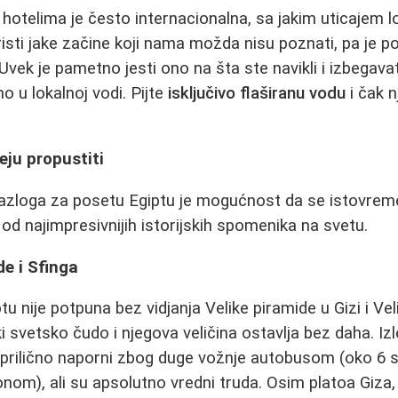
hotelima je često internacionalna, sa jakim uticajem lo
isti jake začine koji nama možda nisu poznati, pa je 
Uvek je pametno jesti ono na šta ste navikli i izbegava
o u lokalnoj vodi. Pijte
isključivo flaširanu vodu
i čak 
meju propustiti
razloga za posetu Egiptu je mogućnost da se istovrem
 od najimpresivnijih istorijskih spomenika na svetu.
de i Sfinga
u nije potpuna bez vidjanja Velike piramide u Gizi i Vel
iki svetsko čudo i njegova veličina ostavlja bez daha. Izl
 prilično naporni zbog duge vožnje autobusom (oko 6 s
nom), ali su apsolutno vredni truda. Osim platoa Giza, 