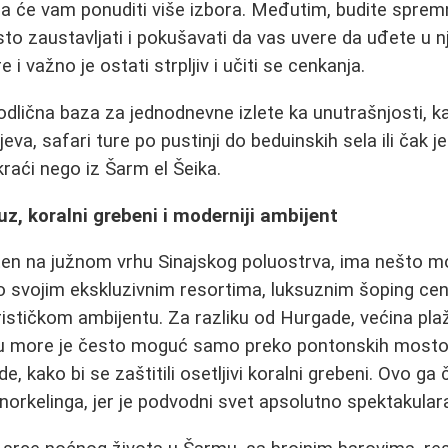
 će vam ponuditi više izbora. Međutim, budite spremn
sto zaustavljati i pokušavati da vas uvere da uđete u n
e i važno je ostati strpljiv i učiti se cenkanja.
dlična baza za jednodnevne izlete ka unutrašnjosti, k
ljeva, safari ture po pustinji do beduinskih sela ili čak 
kraći nego iz Šarm el Šeika.
uz, koralni grebeni i moderniji ambijent
en na južnom vrhu Sinajskog poluostrva, ima nešto mode
o svojim ekskluzivnim resortima, luksuznim šoping cen
ističkom ambijentu. Za razliku od Hurgade, većina pla
 u more je često moguć samo preko pontonskih mosto
e, kako bi se zaštitili osetljivi koralni grebeni. Ovo ga 
i snorkelinga, jer je podvodni svet apsolutno spektakular