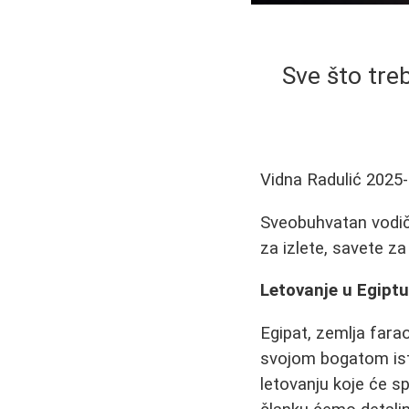
Sve što tre
Vidna Radulić
2025-
Sveobuhvatan vodič 
za izlete, savete za
Letovanje u Egipt
Egipat, zemlja fara
svojom bogatom ist
letovanju koje će sp