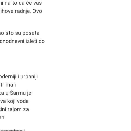
i na to da će vas
jihove radnje. Ovo
ao što su poseta
jednodnevni izleti do
rniji i urbaniji
trima i
ža u Šarmu je
va koji vode
čini rajom za
an.