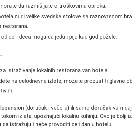
 morate da razmišljate o troškovima obroka.
 hotela nudi velike svedske stolove sa raznovrsnom hr
e restorana.
dice - deca mogu da jedu i piju kad god požele.
:
za istraživanje lokalnih restorana van hotela.
idete na celodnevne izlete, možete propustiti glavne ob
ativim.
lupansion
(doručak i večera) ili samo
doručak
vam daj
 tokom izleta, upoznajući lokalnu kuhinju. Ovo je bolji i
u da istražuju i neće provoditi celi dan u hotelu.