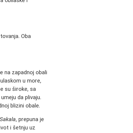
 obilaske i
putovanja. Oba
se na zapadnoj obali
 ulaskom u more,
 su široke, sa
 umeju da plivaju.
oj blizini obale.
Sakala
, prepuna je
vot i šetnju uz