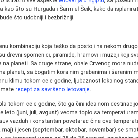
o istražiti sve aspekte
letovanja u Egiptu
, sa posebni
a kao što su Hurgada i Šarm el Šeik, kako da isplanirate
de što udobniji i bezbrižniji.
tvenu kombinaciju koja teško da postoji na nekom drug
 su drevni spomenici, piramide, hramovi i muzeji koji s
cija na planeti. Sa druge strane, obale Crvenog mora nud
na planeti, sa bogatim koralnim grebenima i šarenim 
nu klimu tokom cele godine, ljubaznost lokalnog stano
 imate
recept za savršeno letovanje
.
opla tokom cele godine, što ga čini idealnom destinaci
e leto (
juni, juli, avgust
) veoma toplo sa temperaturam
 suv vazduh i konstantan povetarac čine ove temperatu
, maj
) i jesen (
septembar, oktobar, novembar
) se smat