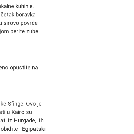
kalne kuhinje.
početak boravka
ti sirovo povrće
njom perite zube
eno opustite na
ike Sfinge. Ovo je
eti u Kairo su
ati iz Hurgade, 1h
obiđite i
Egipatski