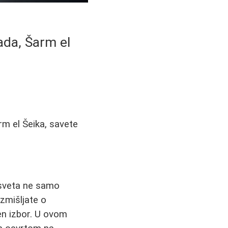
ada, Šarm el
rm el Šeika, savete
g sveta ne samo
zmišljate o
šen izbor. U ovom