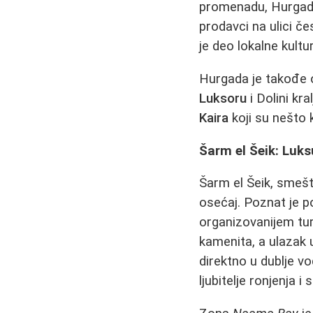
promenadu, Hurgada
prodavci na ulici če
je deo lokalne kultur
Hurgada je takođe o
Luksoru
i Dolini kra
Kaira
koji su nešto 
Šarm el Šeik: Luks
Šarm el Šeik, smešt
osećaj. Poznat je p
organizovanijem tur
kamenita, a ulazak
direktno u dublje vod
ljubitelje ronjenja 