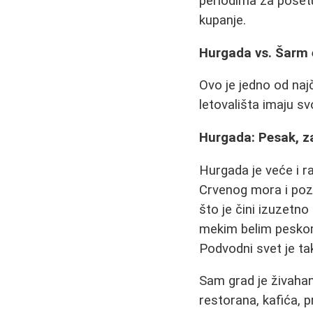
periodima za poset
kupanje.
Hurgada vs. Šarm e
Ovo je jedno od najč
letovališta imaju sv
Hurgada: Pesak, za
Hurgada je veće i ra
Crvenog mora i poz
što je čini izuzet
mekim belim peskom, 
Podvodni svet je ta
Sam grad je živahan
restorana, kafića, p