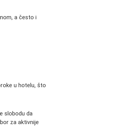
anom, a često i
roke u hotelu, što
e slobodu da
zbor za aktivnije