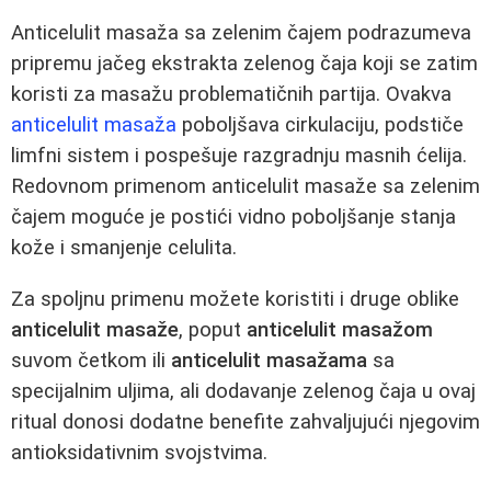
Anticelulit masaža sa zelenim čajem podrazumeva
pripremu jačeg ekstrakta zelenog čaja koji se zatim
koristi za masažu problematičnih partija. Ovakva
anticelulit masaža
poboljšava cirkulaciju, podstiče
limfni sistem i pospešuje razgradnju masnih ćelija.
Redovnom primenom anticelulit masaže sa zelenim
čajem moguće je postići vidno poboljšanje stanja
kože i smanjenje celulita.
Za spoljnu primenu možete koristiti i druge oblike
anticelulit masaže
, poput
anticelulit masažom
suvom četkom ili
anticelulit masažama
sa
specijalnim uljima, ali dodavanje zelenog čaja u ovaj
ritual donosi dodatne benefite zahvaljujući njegovim
antioksidativnim svojstvima.