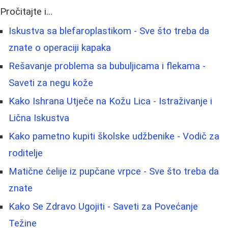
Pročitajte i...
Iskustva sa blefaroplastikom - Sve što treba da
znate o operaciji kapaka
Rešavanje problema sa bubuljicama i flekama -
Saveti za negu kože
Kako Ishrana Utječe na Kožu Lica - Istraživanje i
Lična Iskustva
Kako pametno kupiti školske udžbenike - Vodič za
roditelje
Matične ćelije iz pupčane vrpce - Sve što treba da
znate
Kako Se Zdravo Ugojiti - Saveti za Povećanje
Težine