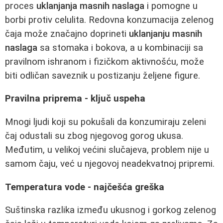
proces
uklanjanja masnih naslaga
i pomogne u
borbi protiv celulita. Redovna konzumacija zelenog
čaja može značajno doprineti
uklanjanju masnih
naslaga
sa stomaka i bokova, a u kombinaciji sa
pravilnom ishranom i fizičkom aktivnošću, može
biti odličan saveznik u postizanju željene figure.
Pravilna priprema - ključ uspeha
Mnogi ljudi koji su pokušali da konzumiraju zeleni
čaj odustali su zbog njegovog gorog ukusa.
Međutim, u velikoj većini slučajeva, problem nije u
samom čaju, već u njegovoj neadekvatnoj pripremi.
Temperatura vode - najčešća greška
Suštinska razlika između ukusnog i gorkog zelenog