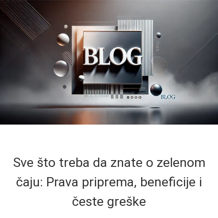
Sve što treba da znate o zelenom
čaju: Prava priprema, beneficije i
česte greške