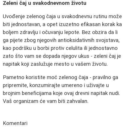
Zeleni čaj u svakodnevnom životu
Uvođenje zelenog čaja u svakodnevnu rutinu može
biti jednostavan, a opet izuzetno efikasan korak ka
boljem zdravlju i očuvanju lepote. Bez obzira da li
ga pijete zbog njegovih antioksidativnih svojstava,
kao podršku u borbi protiv celulita ili jednostavno
zato što vam se dopada njegov ukus - zeleni čaj je
napitak koji zaslužuje mesto u vašem životu.
Pametno koristite moć zelenog čaja - pravilno ga
pripremite, konzumirajte umereno i uživajte u
brojnim beneficijama koje ovaj drevni napitak nudi.
Vaš organizam će vam biti zahvalan.
Komentari