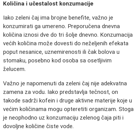
Količina i učestalost konzumacije
Iako zeleni čaj ima brojne benefite, važno je
konzumirati ga umereno. Preporučena dnevna
količina iznosi dve do tri šolje dnevno. Konzumacija
većih količina može dovesti do neželjenih efekata
poput nesanice, uznemirenosti ili čak bolova u
stomaku, posebno kod osoba sa osetljivim
želucem.
Važno je napomenuti da zeleni čaj nije adekvatna
zamena za vodu. Iako predstavlja tečnost, on
takode sadrži kofein i druge aktivne materije koje u
većim količinama mogu opteretiti organizam. Stoga
je neophodno uz konzumaciju zelenog čaja piti i
dovoljne količine čiste vode.