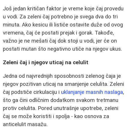
Još jedan kritičan faktor je vreme koje čaj provedu
u vodi. Za zeleni čaj potrebno je svega dva do tri
minuta. Ako kesicu ili listiće ostavite duže od ovog
vremena, čaj će postati prejak i gorak. Takođe,
važno je ne mešati čaj dok stoji u vodi, jer će on
postati mutan što negativno utiče na njegov ukus.
Zeleni čaj i njegov uticaj na celulit
Jedna od najvrednijih sposobnosti zelenog čaja je
njegov pozitivan uticaj na smanjenje celulita. Zeleni
čaj podstiče cirkulaciju i
uklanjanje masnih naslaga
,
što ga čini odličnim dodatkom svakom tretmanu
protiv celulita. Pored unutrašnje upotrebe, zeleni
čaj se može koristiti i spolja - kao osnova za
anticelulit masažu.