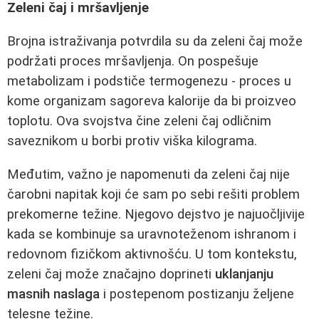
Zeleni čaj i mršavljenje
Brojna istraživanja potvrdila su da zeleni čaj može
podržati proces mršavljenja. On pospešuje
metabolizam i podstiče termogenezu - proces u
kome organizam sagoreva kalorije da bi proizveo
toplotu. Ova svojstva čine zeleni čaj odličnim
saveznikom u borbi protiv viška kilograma.
Međutim, važno je napomenuti da zeleni čaj nije
čarobni napitak koji će sam po sebi rešiti problem
prekomerne težine. Njegovo dejstvo je najuočljivije
kada se kombinuje sa uravnoteženom ishranom i
redovnom fizičkom aktivnošću. U tom kontekstu,
zeleni čaj može značajno doprineti
uklanjanju
masnih naslaga
i postepenom postizanju željene
telesne težine.