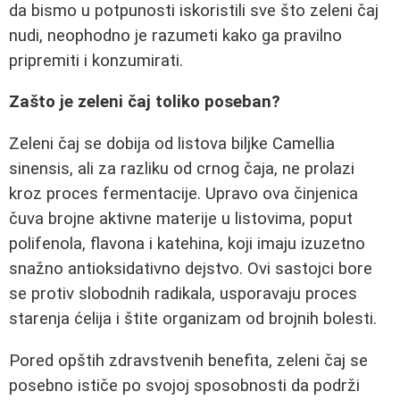
da bismo u potpunosti iskoristili sve što zeleni čaj
nudi, neophodno je razumeti kako ga pravilno
pripremiti i konzumirati.
Zašto je zeleni čaj toliko poseban?
Zeleni čaj se dobija od listova biljke Camellia
sinensis, ali za razliku od crnog čaja, ne prolazi
kroz proces fermentacije. Upravo ova činjenica
čuva brojne aktivne materije u listovima, poput
polifenola, flavona i katehina, koji imaju izuzetno
snažno antioksidativno dejstvo. Ovi sastojci bore
se protiv slobodnih radikala, usporavaju proces
starenja ćelija i štite organizam od brojnih bolesti.
Pored opštih zdravstvenih benefita, zeleni čaj se
posebno ističe po svojoj sposobnosti da podrži