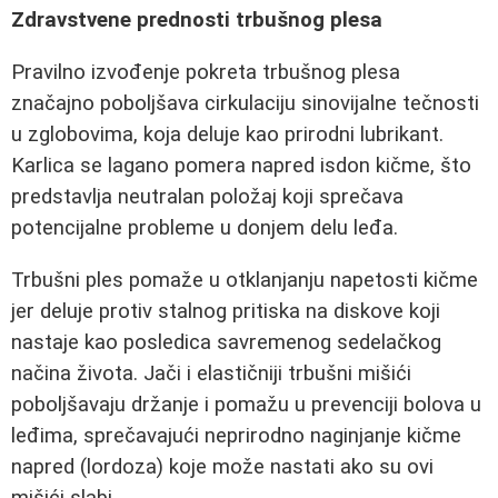
Zdravstvene prednosti trbušnog plesa
Pravilno izvođenje pokreta trbušnog plesa
značajno poboljšava cirkulaciju sinovijalne tečnosti
u zglobovima, koja deluje kao prirodni lubrikant.
Karlica se lagano pomera napred isdon kičme, što
predstavlja neutralan položaj koji sprečava
potencijalne probleme u donjem delu leđa.
Trbušni ples pomaže u otklanjanju napetosti kičme
jer deluje protiv stalnog pritiska na diskove koji
nastaje kao posledica savremenog sedelačkog
načina života. Jači i elastičniji trbušni mišići
poboljšavaju držanje i pomažu u prevenciji bolova u
leđima, sprečavajući neprirodno naginjanje kičme
napred (lordoza) koje može nastati ako su ovi
mišići slabi.