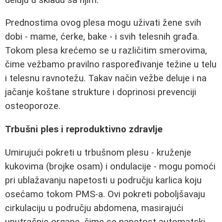
Prednostima ovog plesa mogu uživati žene svih
dobi - mame, ćerke, bake - i svih telesnih građa.
Tokom plesa krećemo se u različitim smerovima,
čime vežbamo pravilno raspoređivanje težine u telu
i telesnu ravnotežu. Takav način vežbe deluje i na
jačanje koštane strukture i doprinosi prevenciji
osteoporoze.
Trbušni ples i reproduktivno zdravlje
Umirujući pokreti u trbušnom plesu - kruženje
kukovima (brojke osam) i ondulacije - mogu pomoći
pri ublažavanju napetosti u području karlica koju
osećamo tokom PMS-a. Ovi pokreti poboljšavaju
cirkulaciju u području abdomena, masirajući
unutrašnje organe, čime se napetost automatski