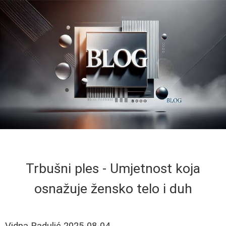
Trbušni ples - Umjetnost koja
osnažuje žensko telo i duh
Vidna Radulić
2025-08-04