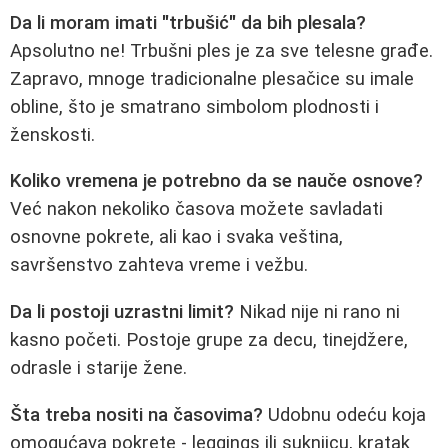
Da li moram imati "trbušić" da bih plesala?
Apsolutno ne! Trbušni ples je za sve telesne građe.
Zapravo, mnoge tradicionalne plesačice su imale
obline, što je smatrano simbolom plodnosti i
ženskosti.
Koliko vremena je potrebno da se nauče osnove?
Već nakon nekoliko časova možete savladati
osnovne pokrete, ali kao i svaka veština,
savršenstvo zahteva vreme i vežbu.
Da li postoji uzrastni limit?
Nikad nije ni rano ni
kasno početi. Postoje grupe za decu, tinejdžere,
odrasle i starije žene.
Šta treba nositi na časovima?
Udobnu odeću koja
omogućava pokrete - leggings ili suknjicu, kratak