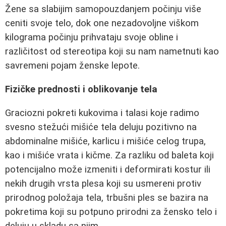
Žene sa slabijim samopouzdanjem počinju više
ceniti svoje telo, dok one nezadovoljne viškom
kilograma počinju prihvataju svoje obline i
različitost od stereotipa koji su nam nametnuti kao
savremeni pojam ženske lepote.
Fizičke prednosti i oblikovanje tela
Graciozni pokreti kukovima i talasi koje radimo
svesno stežući mišiće tela deluju pozitivno na
abdominalne mišiće, karlicu i mišiće celog trupa,
kao i mišiće vrata i kičme. Za razliku od baleta koji
potencijalno može izmeniti i deformirati kostur ili
nekih drugih vrsta plesa koji su usmereni protiv
prirodnog položaja tela, trbušni ples se bazira na
pokretima koji su potpuno prirodni za žensko telo i
deluju u skladu sa njim.