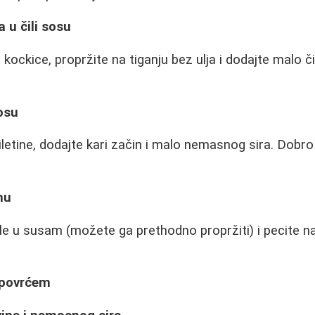
a u čili sosu
a kockice, propržite na tiganju bez ulja i dodajte malo č
sosu
iletine, dodajte kari začin i malo nemasnog sira. Dobr
mu
cle u susam (možete ga prethodno propržiti) i pecite na t
 povrćem