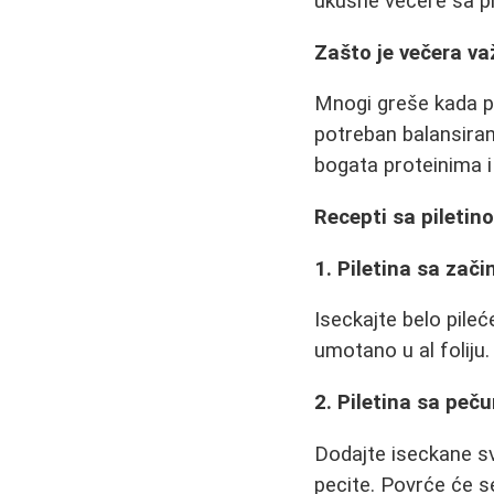
ukusne večere sa pi
Zašto je večera v
Mnogi greše kada p
potreban balansiran
bogata proteinima i
Recepti sa piletin
1. Piletina sa zači
Iseckajte belo pile
umotano u al foliju
2. Piletina sa peč
Dodajte iseckane sv
pecite. Povrće će s