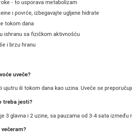
roke - to usporava metabolizam
eine i povrće, izbegavajte ugljene hidrate
ode tokom dana
u ishranu sa fizičkom aktivnošću
še i brzu hranu
i voće uveče?
ti ujutru ili tokom dana kao uzina. Uveče se preporučuju
 treba jesti?
 je 3 glavna i 2 uzine, sa pauzama od 3-4 sata između n
a večeram?