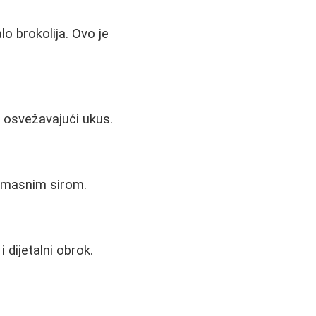
o brokolija. Ovo je
 osvežavajući ukus.
 nemasnim sirom.
i dijetalni obrok.