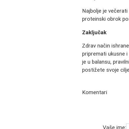
Najbolje je večerat
proteinski obrok po
Zaključak
Zdrav način ishran
pripremati ukusne i
je u balansu, pravil
postižete svoje cilj
Komentari
Vaše ime: