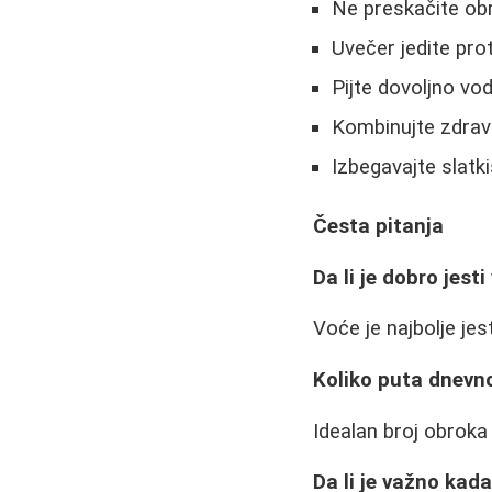
Ne preskačite ob
Uvečer jedite prot
Pijte dovoljno v
Kombinujte zdrav
Izbegavajte slatki
Česta pitanja
Da li je dobro jest
Voće je najbolje jes
Koliko puta dnevno
Idealan broj obroka
Da li je važno kad