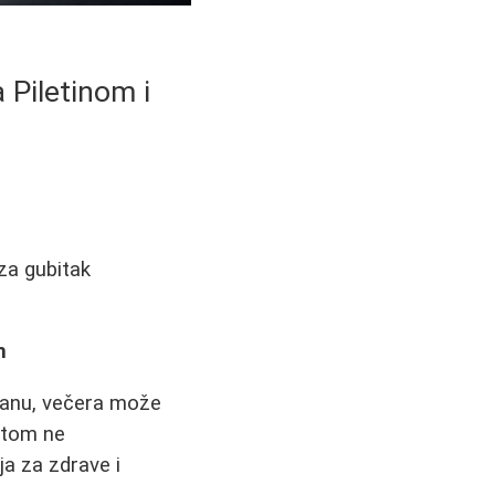
 Piletinom i
za gubitak
m
hranu, večera može
ritom ne
ja za zdrave i