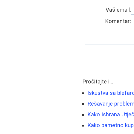
Vaš email:
Komentar:
Pročitajte i...
Iskustva sa blefar
Rešavanje problema
Kako Ishrana Utječe
Kako pametno kupit