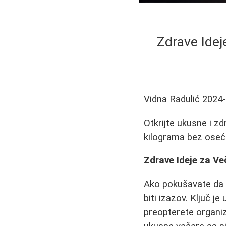
Zdrave Idej
Vidna Radulić
2024-
Otkrijte ukusne i z
kilograma bez oseć
Zdrave Ideje za Ve
Ako pokušavate da s
biti izazov. Ključ je
preopterete organiz