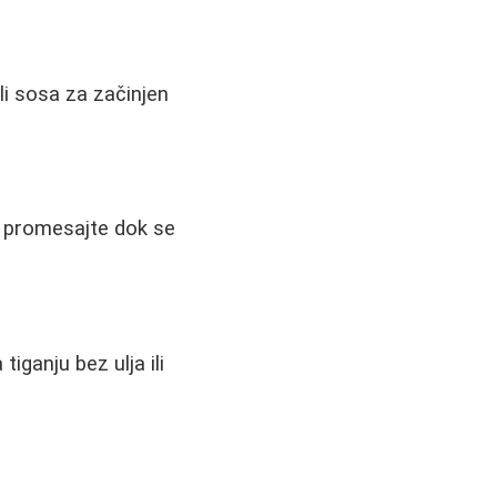
ili sosa za začinjen
o promesajte dok se
iganju bez ulja ili