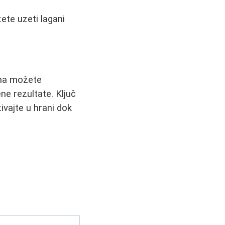
ete uzeti lagani
ima možete
ne rezultate. Ključ
ivajte u hrani dok