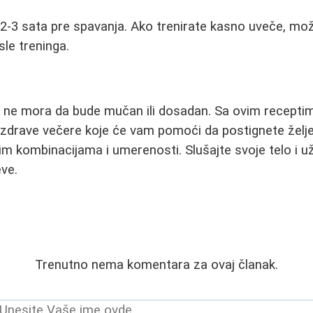
i 2-3 sata pre spavanja. Ako trenirate kasno uveče, mož
sle treninga.
e ne mora da bude mučan ili dosadan. Sa ovim recept
 zdrave večere koje će vam pomoći da postignete želje
nim kombinacijama i umerenosti. Slušajte svoje telo i už
eve.
Trenutno nema komentara za ovaj članak.