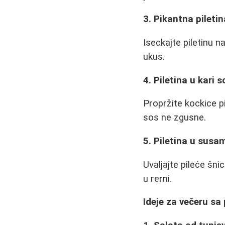
3. Pikantna piletin
Iseckajte piletinu n
ukus.
4. Piletina u kari 
Propržite kockice p
sos ne zgusne.
5. Piletina u susa
Uvaljajte pileće šni
u rerni.
Ideje za večeru sa