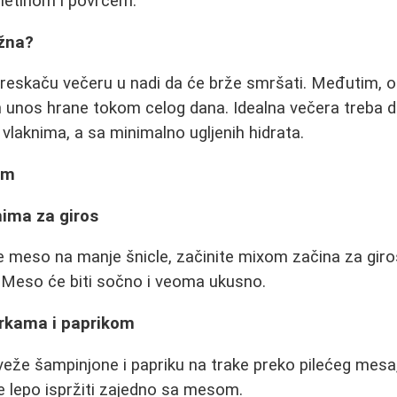
letinom i povrćem.
ažna?
reskaču večeru u nadi da će brže smršati. Međutim, o
 unos hrane tokom celog dana. Idealna večera treba d
 vlaknima, a sa minimalno ugljenih hidrata.
om
nima za giros
će meso na manje šnicle, začinite mixom začina za giros
. Meso će biti sočno i veoma ukusno.
urkama i paprikom
eže šampinjone i papriku na trake preko pilećeg mesa, 
e lepo ispržiti zajedno sa mesom.