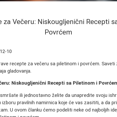
e za Večeru: Niskougljenični Recepti sa
Povrćem
12-10
drave recepte za večeru sa piletinom i povrćem. Saveti 
aja gladovanja.
čeru: Niskougljenični Recepti sa Piletinom i Povrće
mršate ili jednostavno želite da unapredite svoju is
 u izboru pravilnih namirnica koje će vas zasititi, a da p
am. U ovom članku ćemo podeliti neke od najboljih ide