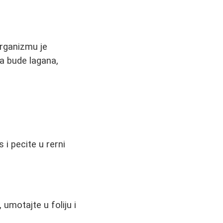
rganizmu je
a bude lagana,
 i pecite u rerni
umotajte u foliju i