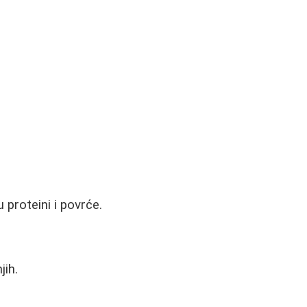
 proteini i povrće.
jih.