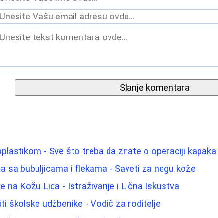
Slanje komentara
oplastikom - Sve što treba da znate o operaciji kapaka
 sa bubuljicama i flekama - Saveti za negu kože
 na Kožu Lica - Istraživanje i Lična Iskustva
i školske udžbenike - Vodič za roditelje