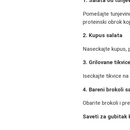
1. Salata od tunje
Pomešajte tunjevinu
proteinski obrok koj
2. Kupus salata
Naseckajte kupus, p
3. Grilovane tikvic
Iseckajte tikvice na
4. Bareni brokoli 
Obarite brokoli i pre
Saveti za gubitak