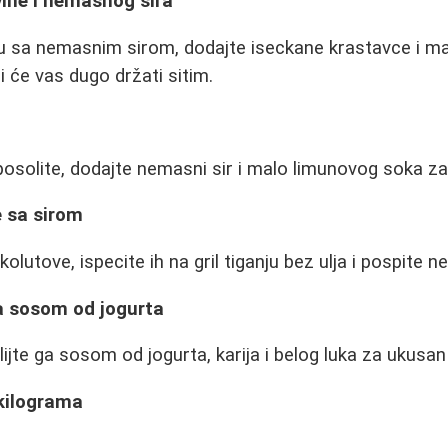
vine i nemasnog sira
 sa nemasnim sirom, dodajte iseckane krastavce i mal
i će vas dugo držati sitim.
osolite, dodajte nemasni sir i malo limunovog soka za
e sa sirom
 kolutove, ispecite ih na gril tiganju bez ulja i pospite
sa sosom od jogurta
lijte ga sosom od jogurta, karija i belog luka za ukusan 
 kilograma