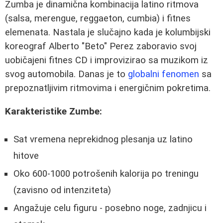
Zumba je dinamična kombinacija latino ritmova
(salsa, merengue, reggaeton, cumbia) i fitnes
elemenata. Nastala je slučajno kada je kolumbijski
koreograf Alberto "Beto" Perez zaboravio svoj
uobičajeni fitnes CD i improvizirao sa muzikom iz
svog automobila. Danas je to
globalni fenomen
sa
prepoznatljivim ritmovima i energičnim pokretima.
Karakteristike Zumbe:
Sat vremena neprekidnog plesanja uz latino
hitove
Oko 600-1000 potrošenih kalorija po treningu
(zavisno od intenziteta)
Angažuje celu figuru - posebno noge, zadnjicu i