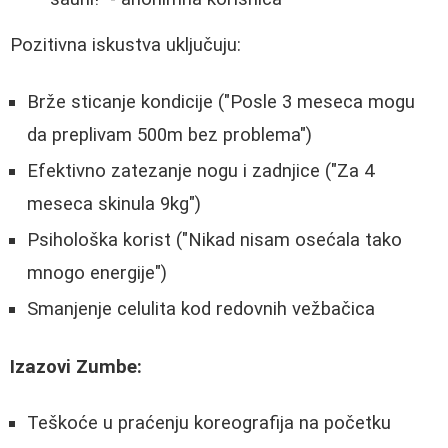
Pozitivna iskustva uključuju:
Brže sticanje kondicije ("Posle 3 meseca mogu
da preplivam 500m bez problema")
Efektivno zatezanje nogu i zadnjice ("Za 4
meseca skinula 9kg")
Psihološka korist ("Nikad nisam osećala tako
mnogo energije")
Smanjenje celulita kod redovnih vežbačica
Izazovi Zumbe:
Teškoće u praćenju koreografija na početku