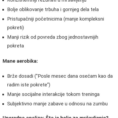
Konzistentniji rezultati u mršavljenju
Bolje oblikovanje trbuha i gornjeg dela tela
Pristupačniji početnicima (manje kompleksni
pokreti)
Manji rizik od povreda zbog jednostavnijih
pokreta
Mane aerobika:
Brže dosadi ("Posle mesec dana osećam kao da
radim iste pokrete")
Manje socijalne interakcije tokom treninga
Subjektivno manje zabave u odnosu na zumbu