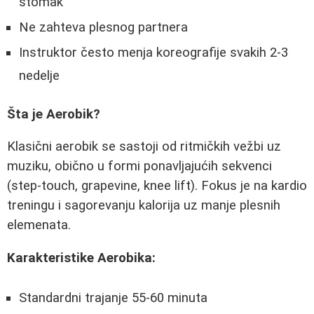
stomak
Ne zahteva plesnog partnera
Instruktor često menja koreografije svakih 2-3
nedelje
Šta je Aerobik?
Klasični aerobik se sastoji od ritmičkih vežbi uz
muziku, obično u formi ponavljajućih sekvenci
(step-touch, grapevine, knee lift). Fokus je na kardio
treningu i sagorevanju kalorija uz manje plesnih
elemenata.
Karakteristike Aerobika:
Standardni trajanje 55-60 minuta