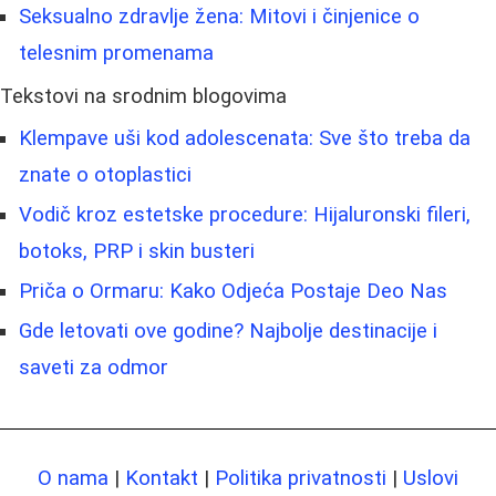
Seksualno zdravlje žena: Mitovi i činjenice o
telesnim promenama
Tekstovi na srodnim blogovima
Klempave uši kod adolescenata: Sve što treba da
znate o otoplastici
Vodič kroz estetske procedure: Hijaluronski fileri,
botoks, PRP i skin busteri
Priča o Ormaru: Kako Odjeća Postaje Deo Nas
Gde letovati ove godine? Najbolje destinacije i
saveti za odmor
O nama
|
Kontakt
|
Politika privatnosti
|
Uslovi