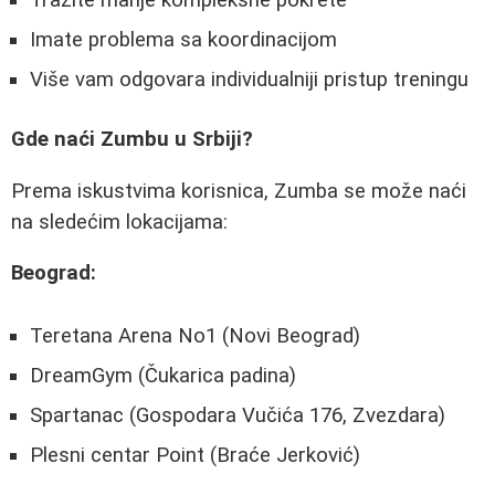
Imate problema sa koordinacijom
Više vam odgovara individualniji pristup treningu
Gde naći Zumbu u Srbiji?
Prema iskustvima korisnica, Zumba se može naći
na sledećim lokacijama:
Beograd:
Teretana Arena No1 (Novi Beograd)
DreamGym (Čukarica padina)
Spartanac (Gospodara Vučića 176, Zvezdara)
Plesni centar Point (Braće Jerković)