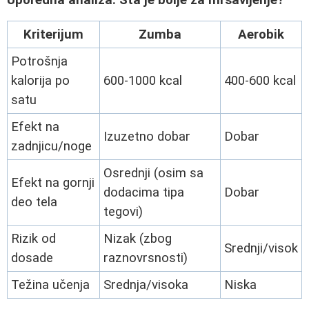
Uporedna analiza: Šta je bolje za mršavljenje?
Kriterijum
Zumba
Aerobik
Potrošnja
kalorija po
600-1000 kcal
400-600 kcal
satu
Efekt na
Izuzetno dobar
Dobar
zadnjicu/noge
Osrednji (osim sa
Efekt na gornji
dodacima tipa
Dobar
deo tela
tegovi)
Rizik od
Nizak (zbog
Srednji/visok
dosade
raznovrsnosti)
Težina učenja
Srednja/visoka
Niska