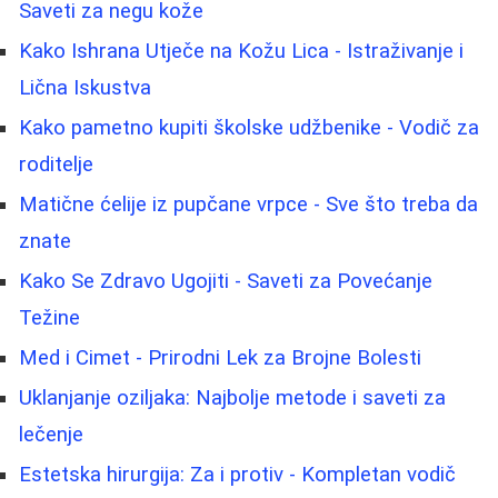
Saveti za negu kože
Kako Ishrana Utječe na Kožu Lica - Istraživanje i
Lična Iskustva
Kako pametno kupiti školske udžbenike - Vodič za
roditelje
Matične ćelije iz pupčane vrpce - Sve što treba da
znate
Kako Se Zdravo Ugojiti - Saveti za Povećanje
Težine
Med i Cimet - Prirodni Lek za Brojne Bolesti
Uklanjanje oziljaka: Najbolje metode i saveti za
lečenje
Estetska hirurgija: Za i protiv - Kompletan vodič