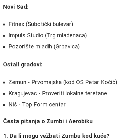
Novi Sad:
Fitnex (Subotički bulevar)
Impuls Studio (Trg mladenaca)
Pozorište mladih (Grbavica)
Ostali gradovi:
Zemun - Prvomajska (kod OS Petar Kočić)
Kragujevac - Proveriti lokalne teretane
Niš - Top Form centar
Česta pitanja o Zumbi i Aerobiku
1. Da li mogu vežbati Zumbu kod kuće?