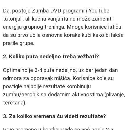
Da, postoje Zumba DVD programi i YouTube
tutorijali, ali kućna varijanta ne može zameniti
energiju grupnog treninga. Mnoge korisnice ističu
da su prvo učile osnovne korake kući kako bi lakše
pratile grupe.
2. Koliko puta nedeljno treba vežbati?
Optimalno je 3-4 puta nedeljno, uz bar jedan dan
odmora za oporavak mišića. Korisnice koje su
postigle najbolje rezultate kombinuju
zumbu/aerobik sa dodatnim aktivnostima (plivanje,
teretana).
3. Za koliko vremena ću videti rezultate?
Prve promene u kondiciji vide se već posle 2-3