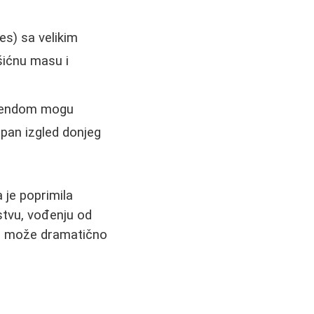
es) sa velikim
šićnu masu i
r bendom mogu
upan izgled donjeg
 je poprimila
tvu, vođenju od
ng može dramatično