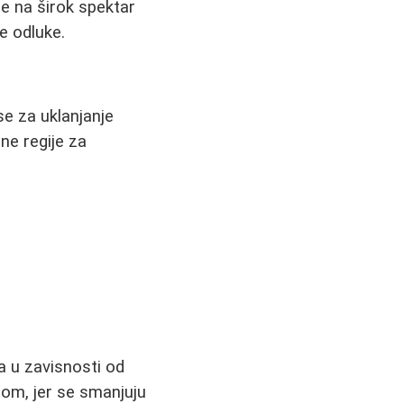
e na širok spektar
e odluke.
se za uklanjanje
ne regije za
a u zavisnosti od
nom, jer se smanjuju