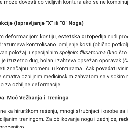
 može dovesti do vidljivih kontura ako se ne kombinuj
cije (Ispravljanje "X" ili "O" Noga)
m deformacijom kostiju,
estetska ortopedija
nudi pro
razumeva kontrolisano lomljenje kosti (obično potkolje
avan položaj u specijalnim
spoljnim fiksatorima
(kao što 
k je izuzetno dug, bolan i zahteva opsežan oporavak (č
neti značajnu promenu u konturama i čak
povećati visi
e smatra ozbiljnim medicinskim zahvatom sa visokim ri
o za ozbiljne deformacije.
va: Moć Vežbanja i Treninga
ne ka hirurškom rešenju, mnogi stručnjaci i osobe sa
 ciljanim treningom. Za oblikovanje nogu i zadnjice,
red
procenjivo.