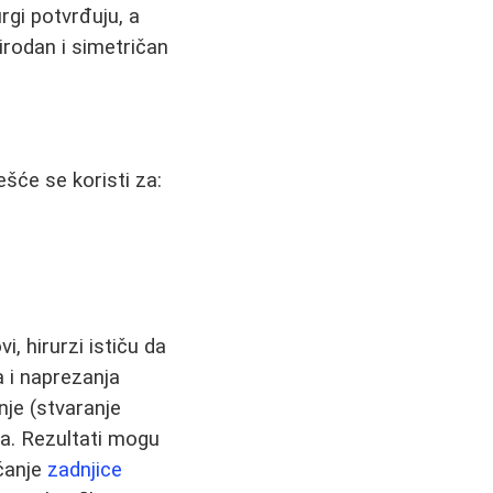
rgi potvrđuju, a
irodan i simetričan
ešće se koristi za:
i, hirurzi ističu da
 i naprezanja
nje (stvaranje
ata. Rezultati mogu
ećanje
zadnjice