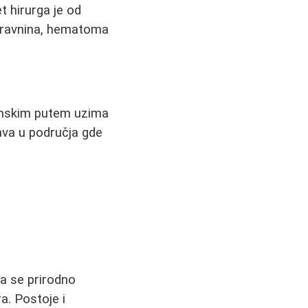
t hirurga je od
ravnina, hematoma
uumskim putem uzima
gava u područja gde
a se prirodno
a. Postoje i