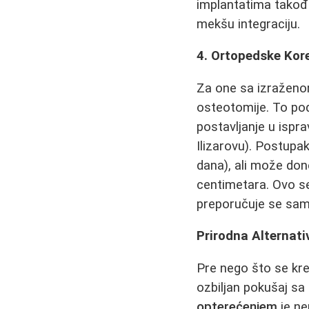
implantatima takođe
mekšu integraciju.
4. Ortopedske Korek
Za one sa izraženo
osteotomije. To pod
postavljanje u ispr
Ilizarovu). Postupa
dana), ali može do
centimetara. Ovo s
preporučuje se sam
Prirodna Alternati
Pre nego što se kre
ozbiljan pokušaj sa
opterećenjem
je ne