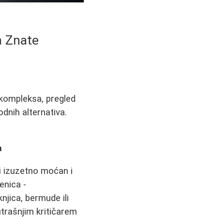
a Znate
kompleksa, pregled
odnih alternativa.
a
i izuzetno moćan i
enica -
njica, bermude ili
trašnjim kritičarem