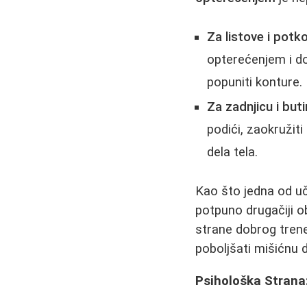
Za listove i potko
opterećenjem i d
popuniti konture.
Za zadnjicu i buti
podići, zaokružit
dela tela.
Kao što jedna od uč
potpuno drugačiji obl
strane dobrog tren
poboljšati mišićnu 
Psihološka Strana