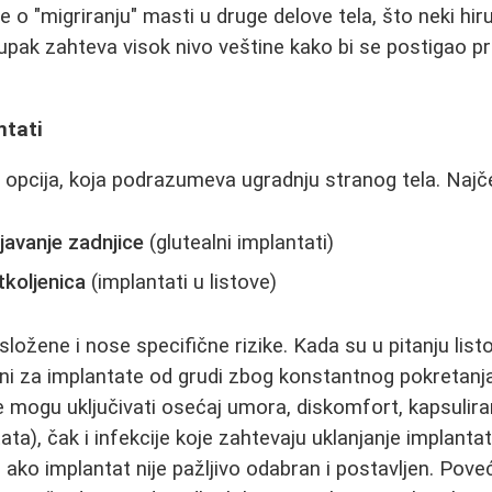
 o "migriranju" masti u druge delove tela, što neki hiru
tupak zahteva visok nivo veštine kako bi se postigao pr
ntati
ja opcija, koja podrazumeva ugradnju stranog tela. Najč
javanje zadnjice
(glutealni implantati)
tkoljenica
(implantati u listove)
složene i nose specifične rizike. Kada su u pitanju listov
ni za implantate od grudi zbog konstantnog pokretanja
e mogu uključivati osećaj umora, diskomfort, kapsulira
ata), čak i infekcije koje zahtevaju uklanjanje implant
o ako implantat nije pažljivo odabran i postavljen. Pov