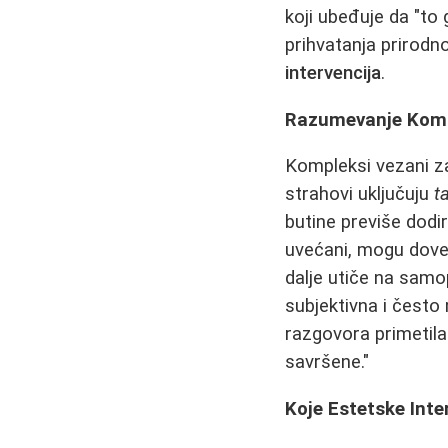
koji ubeđuje da "to 
prihvatanja prirodn
intervencija
.
Razumevanje Komp
Kompleksi vezani za
strahovi uključuju
t
butine previše dodiru
uvećani, mogu dove
dalje utiče na samo
subjektivna i često
razgovora primetila
savršene."
Koje Estetske Int