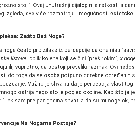
grozno stoji". Ovaj unutrašnji dijalog nije retkost, a da
og izgleda, sve više razmatraju i mogućnosti
estetske 
leksa: Zašto Baš Noge?
 noge često proizilaze iz percepcije da one nisu "savr
anke listove
, oblik kolena koji se čini "preširokim",
x nog
ju ili, suprotno, da postoji preveliki razmak. Ovi nedosta
sti do toga da se osoba potpuno odrekne određenih st
pouzdanje. Važno je shvatiti da je percepcija vlastitog
 mnogo oštrija nego što je pogled okoline. Kao što je 
: "Tek sam pre par godina shvatila da su mi noge ok, b
ervencije Na Nogama Postoje?