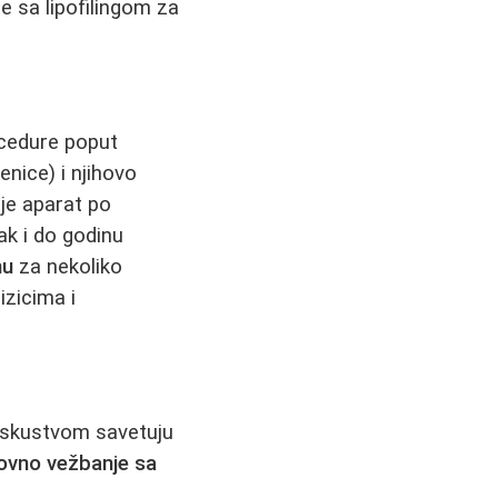
e sa lipofilingom za
cedure poput
nice) i njihovo
je aparat po
ak i do godinu
nu
za nekoliko
zicima i
 iskustvom savetuju
ovno vežbanje sa