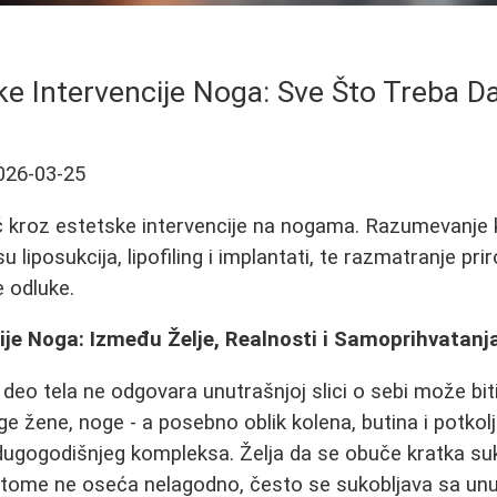
ke Intervencije Noga: Sve Što Treba D
026-03-25
 kroz estetske intervencije na nogama. Razumevanje 
 liposukcija, lipofiling i implantati, te razmatranje prir
 odluke.
ije Noga: Između Želje, Realnosti i Samoprihvatanj
deo tela ne odgovara unutrašnjoj slici o sebi može bit
ge žene, noge - a posebno oblik kolena, butina i potkolj
 dugogodišnjeg kompleksa. Želja da se obuče kratka suk
i tome ne oseća nelagodno, često se sukobljava sa unu