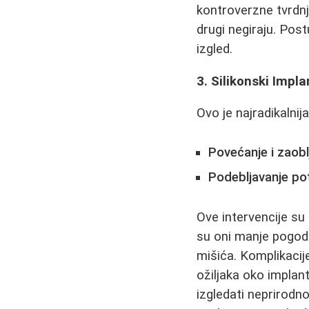
kontroverzne tvrdnje
drugi negiraju. Pos
izgled.
3. Silikonski Impla
Ovo je najradikalni
Povećanje i zaobl
Podebljavanje po
Ove intervencije su 
su oni manje pogod
mišića. Komplikacij
ožiljaka oko implant
izgledati neprirodn