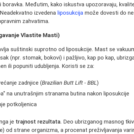
 i boravka. Međutim, kako iskustva upozoravaju, kvalite
. Neadekvatno izvedena
liposukcija
može dovesti do ne
popravnim zahvatima.
zgavanje Vlastite Masti)
avlja suštinski suprotno od liposukcije. Mast se vak
isak (npr. stomak, bokovi) i pažljivo, kap po kap, ubriz
n ili popuniti udubljenja. Koristi se za:
većanje zadnjice (
Brazilian Butt Lift - BBL
)
a" na unutrašnjim stranama butina nakon liposukcije
je potkoljenica
inga je
trajnost rezultata
. Deo ubrizganog masnog tkiv
e) od strane organizma, a procenat preživljavanja varir