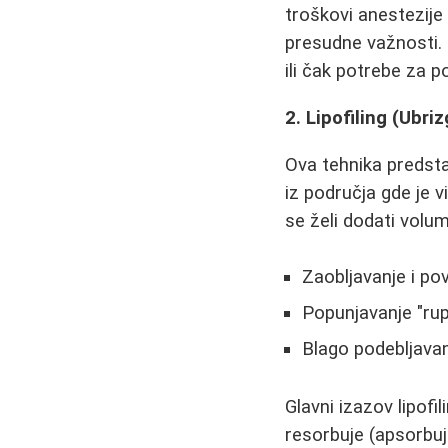
troškovi anestezije
presudne važnosti
ili čak potrebe za 
2. Lipofiling (Ubri
Ova tehnika predst
iz područja gde je v
se želi dodati volume
Zaobljavanje i po
Popunjavanje "rup
Blago podebljavan
Glavni izazov lipofil
resorbuje (apsorbuj