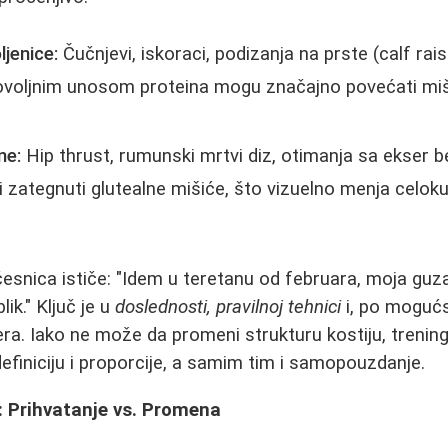
ljenice:
Čučnjevi, iskoraci, podizanja na prste (calf rais
ovoljnim unosom proteina mogu značajno povećati mi
ne:
Hip thrust, rumunski mrtvi diz, otimanja sa ekse
i i zategnuti glutealne mišiće, što vizuelno menja celok
esnica ističe: "Idem u teretanu od februara, moja guza
ik." Ključ je u
doslednosti, pravilnoj tehnici
i, po mogućs
era. Iako ne može da promeni strukturu kostiju, treni
definiciju i proporcije, a samim tim i samopouzdanje.
: Prihvatanje vs. Promena