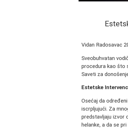
Estets
Vidan Radosavac
2
Sveobuhvatan vodič
procedura kao što su
Saveti za donošenje
Estetske Intervenc
Osećaj da određeni 
iscrpljujući. Za mno
predstavljaju izvor
helanke, a da se pr