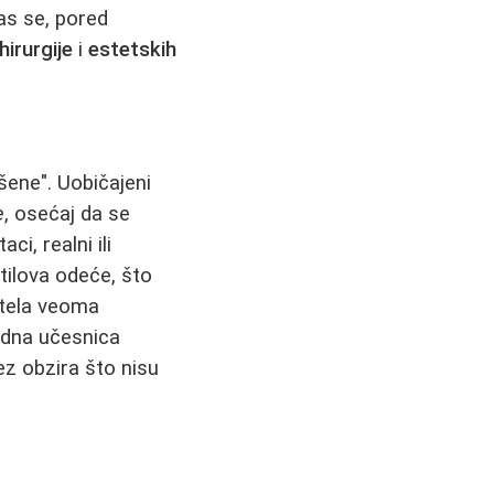
nas se, pored
hirurgije
i
estetskih
šene". Uobičajeni
e
, osećaj da se
ci, realni ili
ilova odeće, što
 tela veoma
jedna učesnica
ez obzira što nisu