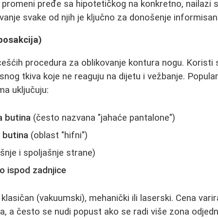
 promeni pređe sa hipotetičkog na konkretno, nailazi s
nje svake od njih je ključno za donošenje informisan
jposakcija)
češćih procedura za oblikovanje kontura nogu. Koristi 
nog tkiva koje ne reaguju na dijetu i vežbanje. Popular
ma uključuju:
a butina
(često nazvana "jahaće pantalone")
 butina
(oblast "hifni")
šnje i spoljašnje strane)
 ispod zadnjice
lasičan (vakuumski), mehanički ili laserski. Cena varir
ija, a često se nudi popust ako se radi više zona odjed