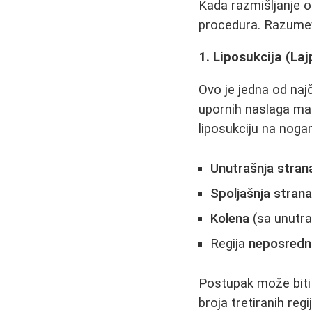
Kada razmišljanje o
procedura. Razumeva
1. Liposukcija (La
Ovo je jedna od naj
upornih naslaga mas
liposukciju na noga
Unutrašnja stran
Spoljašnja strana
Kolena
(sa unutra
Regija
neposredno
Postupak može biti k
broja tretiranih reg