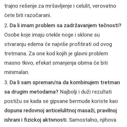
trajno rešenje za mršavljenje i celulit, verovatno
ćete biti razočarani.
Da li imam problem sa zadržavanjem tečnosti?
Osobe koje imaju otekle noge i sklone su
stvaranju edema će najviše profitirati od ovog
tretmana. Za one kod kojih je glavni problem
masno tkivo, efekat smanjenja obima će biti
minimalan.
Da li sam spreman/na da kombinujem tretman
sa drugim metodama?
Najbolji i duži rezultati
postižu se kada se gipsane bermude koriste kao
dopuna redovnoj anticelulitnoj masaži, pravilnoj
ishrani i fizickoj aktivnosti
. Samostalno, njihova