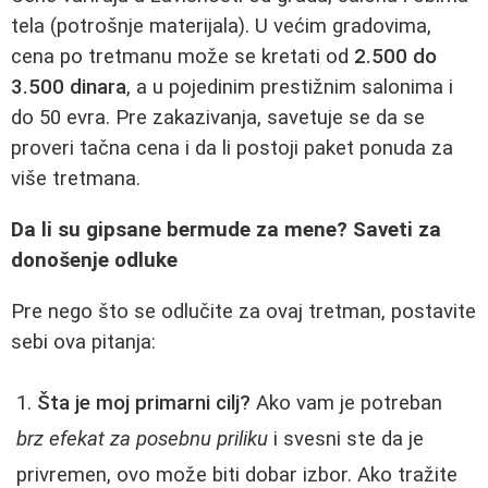
tela (potrošnje materijala). U većim gradovima,
cena po tretmanu može se kretati od
2.500 do
3.500 dinara
, a u pojedinim prestižnim salonima i
do 50 evra. Pre zakazivanja, savetuje se da se
proveri tačna cena i da li postoji paket ponuda za
više tretmana.
Da li su gipsane bermude za mene? Saveti za
donošenje odluke
Pre nego što se odlučite za ovaj tretman, postavite
sebi ova pitanja:
Šta je moj primarni cilj?
Ako vam je potreban
brz efekat za posebnu priliku
i svesni ste da je
privremen, ovo može biti dobar izbor. Ako tražite