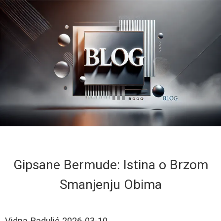
Gipsane Bermude: Istina o Brzom
Smanjenju Obima
Vidna Radulić
2026-03-10