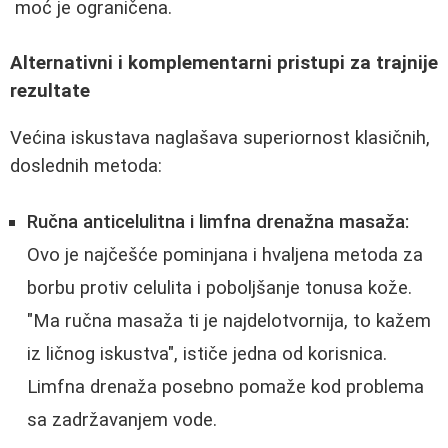
moć je ograničena.
Alternativni i komplementarni pristupi za trajnije
rezultate
Većina iskustava naglašava superiornost klasičnih,
doslednih metoda:
Ručna anticelulitna i limfna drenažna masaža:
Ovo je najčešće pominjana i hvaljena metoda za
borbu protiv celulita i poboljšanje tonusa kože.
"Ma ručna masaža ti je najdelotvornija, to kažem
iz ličnog iskustva", ističe jedna od korisnica.
Limfna drenaža posebno pomaže kod problema
sa zadržavanjem vode.