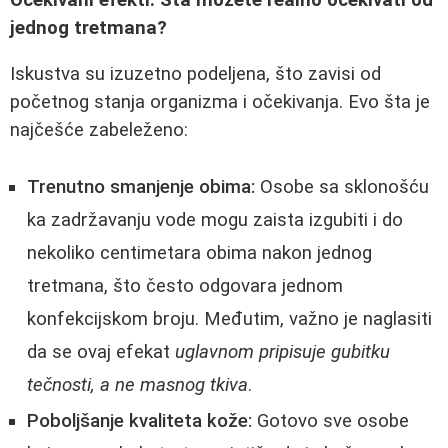
jednog tretmana?
Iskustva su izuzetno podeljena, što zavisi od
početnog stanja organizma i očekivanja. Evo šta je
najčešće zabeleženo:
Trenutno smanjenje obima:
Osobe sa sklonošću
ka zadržavanju vode mogu zaista izgubiti i do
nekoliko centimetara obima nakon jednog
tretmana, što često odgovara jednom
konfekcijskom broju. Međutim, važno je naglasiti
da se ovaj efekat
uglavnom pripisuje gubitku
tečnosti, a ne masnog tkiva
.
Poboljšanje kvaliteta kože:
Gotovo sve osobe