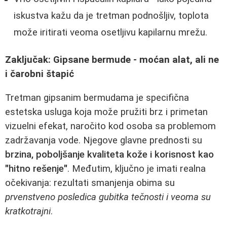
iskustva kažu da je tretman podnošljiv, toplota
može iritirati veoma osetljivu kapilarnu mrežu.
Zaključak: Gipsane bermude - moćan alat, ali ne
i čarobni štapić
Tretman gipsanim bermudama je specifična
estetska usluga koja može pružiti brz i primetan
vizuelni efekat, naročito kod osoba sa problemom
zadržavanja vode. Njegove glavne prednosti su
brzina, poboljšanje kvaliteta kože i korisnost kao
"hitno rešenje"
. Međutim, ključno je imati realna
očekivanja: rezultati smanjenja obima su
prvenstveno posledica gubitka tečnosti i veoma su
kratkotrajni
.