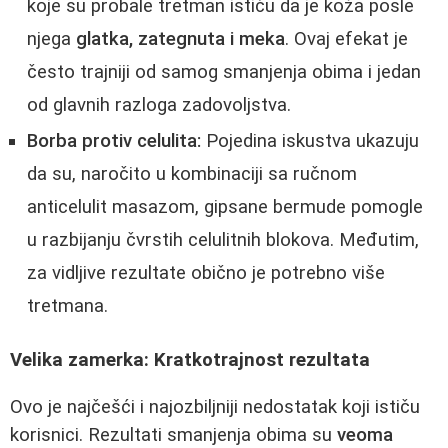
koje su probale tretman ističu da je koža posle
njega
glatka, zategnuta i meka
. Ovaj efekat je
često trajniji od samog smanjenja obima i jedan
od glavnih razloga zadovoljstva.
Borba protiv celulita:
Pojedina iskustva ukazuju
da su, naročito u kombinaciji sa ručnom
anticelulit masazom, gipsane bermude pomogle
u razbijanju čvrstih celulitnih blokova. Međutim,
za vidljive rezultate obično je potrebno više
tretmana.
Velika zamerka: Kratkotrajnost rezultata
Ovo je najčešći i najozbiljniji nedostatak koji ističu
korisnici. Rezultati smanjenja obima su
veoma