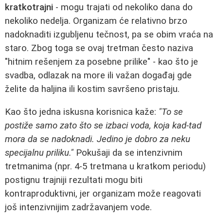
kratkotrajni
- mogu trajati od nekoliko dana do
nekoliko nedelja. Organizam će relativno brzo
nadoknaditi izgubljenu tečnost, pa se obim vraća na
staro. Zbog toga se ovaj tretman često naziva
"hitnim rešenjem za posebne prilike" - kao što je
svadba, odlazak na more ili važan događaj gde
želite da haljina ili kostim savršeno pristaju.
Kao što jedna iskusna korisnica kaže:
"To se
postiže samo zato što se izbaci voda, koja kad-tad
mora da se nadoknadi. Jedino je dobro za neku
specijalnu priliku."
Pokušaji da se intenzivnim
tretmanima (npr. 4-5 tretmana u kratkom periodu)
postignu trajniji rezultati mogu biti
kontraproduktivni, jer organizam može reagovati
još intenzivnijim zadržavanjem vode.