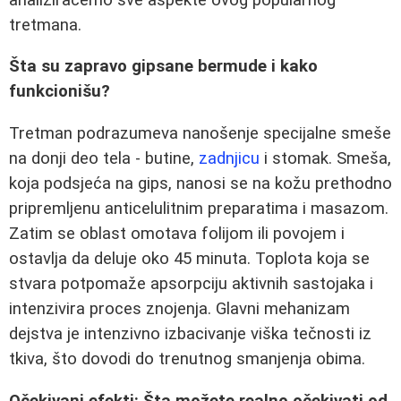
tretmana.
Šta su zapravo gipsane bermude i kako
funkcionišu?
Tretman podrazumeva nanošenje specijalne smeše
na donji deo tela - butine,
zadnjicu
i stomak. Smeša,
koja podsjeća na gips, nanosi se na kožu prethodno
pripremljenu anticelulitnim preparatima i masazom.
Zatim se oblast omotava folijom ili povojem i
ostavlja da deluje oko 45 minuta. Toplota koja se
stvara potpomaže apsorpciju aktivnih sastojaka i
intenzivira proces znojenja. Glavni mehanizam
dejstva je intenzivno izbacivanje viška tečnosti iz
tkiva, što dovodi do trenutnog smanjenja obima.
Očekivani efekti: Šta možete realno očekivati od