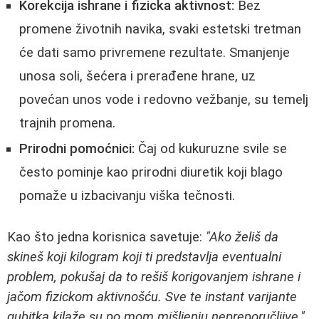
Korekcija ishrane i fizicka aktivnost:
Bez
promene životnih navika, svaki estetski tretman
će dati samo privremene rezultate. Smanjenje
unosa soli, šećera i prerađene hrane, uz
povećan unos vode i redovno vežbanje, su temelj
trajnih promena.
Prirodni pomoćnici:
Čaj od kukuruzne svile se
često pominje kao prirodni diuretik koji blago
pomaže u izbacivanju viška tečnosti.
Kao što jedna korisnica savetuje:
"Ako želiš da
skineš koji kilogram koji ti predstavlja eventualni
problem, pokušaj da to rešiš korigovanjem ishrane i
jačom fizickom aktivnošću. Sve te instant varijante
gubitka kilaže su po mom mišljenju nepreporučljive."