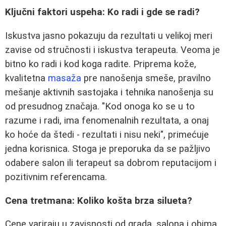
Ključni faktori uspeha: Ko radi i gde se radi?
Iskustva jasno pokazuju da rezultati u velikoj meri
zavise od stručnosti i iskustva terapeuta. Veoma je
bitno ko radi i kod koga radite. Priprema kože,
kvalitetna
masaža
pre nanošenja smeše, pravilno
mešanje aktivnih sastojaka i tehnika nanošenja su
od presudnog značaja. "Kod onoga ko se u to
razume i radi, ima fenomenalnih rezultata, a onaj
ko hoće da štedi - rezultati i nisu neki", primećuje
jedna korisnica. Stoga je preporuka da se pažljivo
odabere salon ili terapeut sa dobrom reputacijom i
pozitivnim referencama.
Cena tretmana: Koliko košta brza silueta?
Cene variraju u zavisnosti od grada, salona i obima