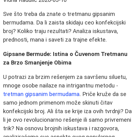
Sve što treba da znate o tretmanu gipsanim
bermudama. Da li zaista skidaju ceo konfekcijski
broj? Koliko traju rezultati? Analiza iskustava,
prednosti, mana i saveti za trajne efekte.
Gipsane Bermude: Istina o Čuvenom Tretmanu
za Brzo Smanjenje Obima
U potrazi za brzim rešenjem za savršenu siluetu,
mnoge osobe nailaze na intrigantnu metodu -
tretman gipsanim bermudama
. Priče kruže da se
samo jednom primenom može skinuti čitav
konfekcijski broj. Ali šta se krije iza ovih tvrdnji? Da
li je ovo revolucionarno rešenje ili samo privremeni
trik? Na osnovu brojnih iskustava i razgovora,
analiziraćemo sve aspekte ovog popularnog