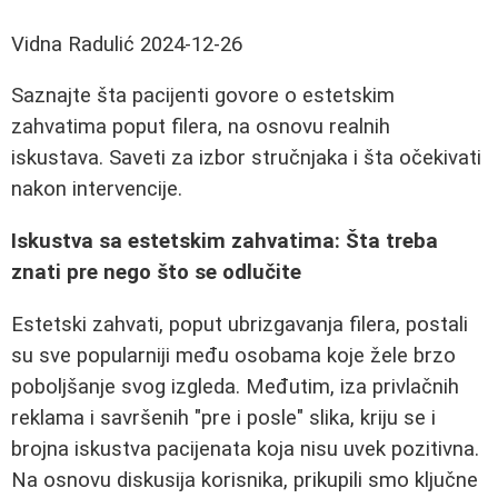
Vidna Radulić
2024-12-26
Saznajte šta pacijenti govore o estetskim
zahvatima poput filera, na osnovu realnih
iskustava. Saveti za izbor stručnjaka i šta očekivati
nakon intervencije.
Iskustva sa estetskim zahvatima: Šta treba
znati pre nego što se odlučite
Estetski zahvati, poput ubrizgavanja filera, postali
su sve popularniji među osobama koje žele brzo
poboljšanje svog izgleda. Međutim, iza privlačnih
reklama i savršenih "pre i posle" slika, kriju se i
brojna iskustva pacijenata koja nisu uvek pozitivna.
Na osnovu diskusija korisnika, prikupili smo ključne