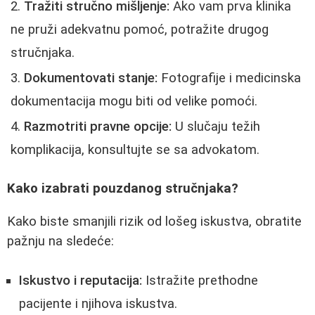
Tražiti stručno mišljenje:
Ako vam prva klinika
ne pruži adekvatnu pomoć, potražite drugog
stručnjaka.
Dokumentovati stanje:
Fotografije i medicinska
dokumentacija mogu biti od velike pomoći.
Razmotriti pravne opcije:
U slučaju težih
komplikacija, konsultujte se sa advokatom.
Kako izabrati pouzdanog stručnjaka?
Kako biste smanjili rizik od lošeg iskustva, obratite
pažnju na sledeće:
Iskustvo i reputacija:
Istražite prethodne
pacijente i njihova iskustva.