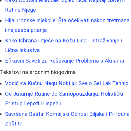
Kako Očuvati Mladolik Izgled Lica: Najbolji Saveti i
Rutine Njege
Hijaluronske injekcije: Šta očekivati nakon tretmana
i najčešća pitanja
Kako Ishrana Utječe na Kožu Lica - Istraživanje i
Lična Iskustva
Efikasni Saveti za Rešavanje Problema s Aknama
Tekstovi na srodnim blogovima
Vodič za Kućnu Negu Noktiju: Sve o Gel Lak Tehnici
Od Jutarnje Rutine do Samopouzdanja: Holistički
Pristup Lepoti i Uspehu
Savršena Bašta: Komšijski Odnosi Biljaka i Prirodna
Zaštita