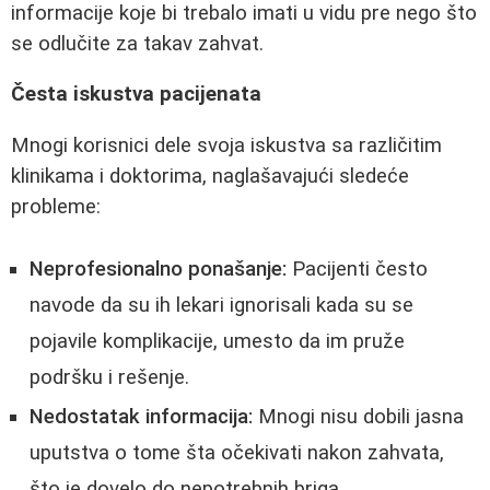
informacije koje bi trebalo imati u vidu pre nego što
se odlučite za takav zahvat.
Česta iskustva pacijenata
Mnogi korisnici dele svoja iskustva sa različitim
klinikama i doktorima, naglašavajući sledeće
probleme:
Neprofesionalno ponašanje:
Pacijenti često
navode da su ih lekari ignorisali kada su se
pojavile komplikacije, umesto da im pruže
podršku i rešenje.
Nedostatak informacija:
Mnogi nisu dobili jasna
uputstva o tome šta očekivati nakon zahvata,
što je dovelo do nepotrebnih briga.