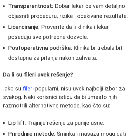
Transparentnost:
Dobar lekar će vam detaljno
objasniti proceduru, rizike i očekivane rezultate.
Licenciranje:
Proverite da li klinika i lekar
poseduju sve potrebne dozvole.
Postoperativna podrška:
Klinika bi trebala biti
dostupna za pitanja nakon zahvata.
Da li su fileri uvek rešenje?
Iako su
fileri
popularni, nisu uvek najbolji izbor za
svakog. Neki korisnici ističu da bi umesto njih
razmotrili alternativne metode, kao što su:
Lip lift:
Trajnije rešenje za punije usne.
Prirodnije metode:
Šminka i masaža mogu dati