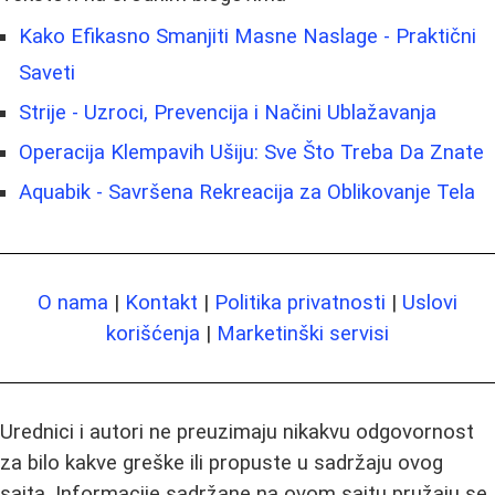
Kako Efikasno Smanjiti Masne Naslage - Praktični
Saveti
Strije - Uzroci, Prevencija i Načini Ublažavanja
Operacija Klempavih Ušiju: Sve Što Treba Da Znate
Aquabik - Savršena Rekreacija za Oblikovanje Tela
O nama
|
Kontakt
|
Politika privatnosti
|
Uslovi
korišćenja
|
Marketinški servisi
Urednici i autori ne preuzimaju nikakvu odgovornost
za bilo kakve greške ili propuste u sadržaju ovog
sajta. Informacije sadržane na ovom sajtu pružaju se