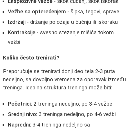
Eksplozivne vežbe
- skok čučanj, skok iskorak
Vežbe sa opterećenjem
- šipka, tegovi, sprave
Izdržaji
- držanje položaja u čučnju ili iskoraku
Kontrakcije
- svesno stezanje mišića tokom
vežbi
Koliko često trenirati?
Preporučuje se trenirati donji deo tela 2-3 puta
nedeljno, sa dovoljno vremena za oporavak između
treninga. Idealna struktura treninga može biti:
Početnici:
2 treninga nedeljno, po 3-4 vežbe
Srednji nivo:
3 treninga nedeljno, po 4-6 vežbi
Napredni:
3-4 treninga nedeljno sa