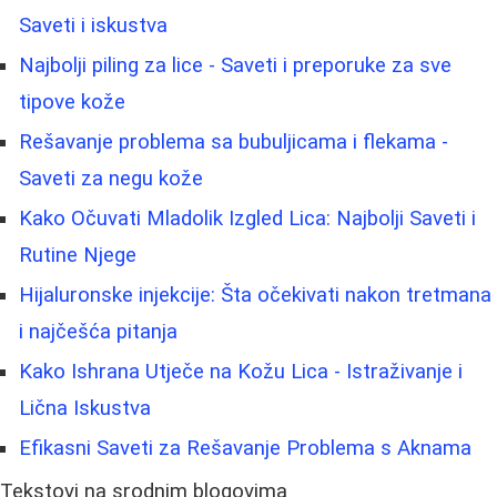
Saveti i iskustva
Najbolji piling za lice - Saveti i preporuke za sve
tipove kože
Rešavanje problema sa bubuljicama i flekama -
Saveti za negu kože
Kako Očuvati Mladolik Izgled Lica: Najbolji Saveti i
Rutine Njege
Hijaluronske injekcije: Šta očekivati nakon tretmana
i najčešća pitanja
Kako Ishrana Utječe na Kožu Lica - Istraživanje i
Lična Iskustva
Efikasni Saveti za Rešavanje Problema s Aknama
Tekstovi na srodnim blogovima