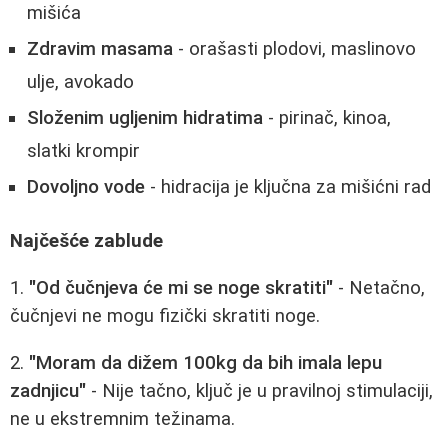
mišića
Zdravim masama
- orašasti plodovi, maslinovo
ulje, avokado
Složenim ugljenim hidratima
- pirinač, kinoa,
slatki krompir
Dovoljno vode
- hidracija je ključna za mišićni rad
Najčešće zablude
1.
"Od čučnjeva će mi se noge skratiti"
- Netačno,
čučnjevi ne mogu fizički skratiti noge.
2.
"Moram da dižem 100kg da bih imala lepu
zadnjicu"
- Nije tačno, ključ je u pravilnoj stimulaciji,
ne u ekstremnim težinama.