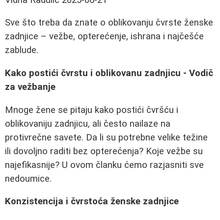
Sve što treba da znate o oblikovanju čvrste ženske
zadnjice – vežbe, opterećenje, ishrana i najčešće
zablude.
Kako postići čvrstu i oblikovanu zadnjicu - Vodič
za vežbanje
Mnoge žene se pitaju kako postići čvršću i
oblikovaniju zadnjicu, ali često nailaze na
protivrečne savete. Da li su potrebne velike težine
ili dovoljno raditi bez opterećenja? Koje vežbe su
najefikasnije? U ovom članku ćemo razjasniti sve
nedoumice.
Konzistencija i čvrstoća ženske zadnjice