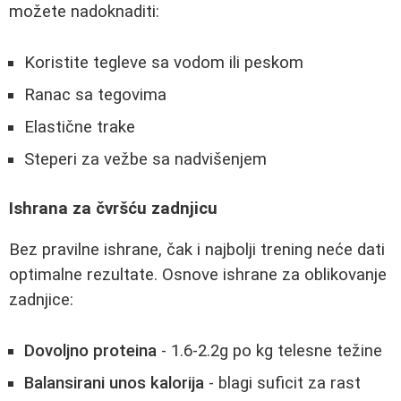
možete nadoknaditi:
Koristite tegleve sa vodom ili peskom
Ranac sa tegovima
Elastične trake
Steperi za vežbe sa nadvišenjem
Ishrana za čvršću zadnjicu
Bez pravilne ishrane, čak i najbolji trening neće dati
optimalne rezultate. Osnove ishrane za oblikovanje
zadnjice:
Dovoljno proteina
- 1.6-2.2g po kg telesne težine
Balansirani unos kalorija
- blagi suficit za rast