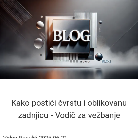
Kako postići čvrstu i oblikovanu
zadnjicu - Vodič za vežbanje
Vidna Radulić
2025-06-21