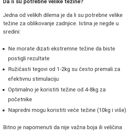
Da li su potrebne velike težine?
Jedna od velikih dilema je da li su potrebne velike
težine za oblikovanje zadnjice. Istina je negde u
sredini:
Ne morate dizati ekstremne težine da biste
postigli rezultate
Ružičasti tegovi od 1-2kg su često premali za
efektivnu stimulaciju
Optimalno je koristiti težine od 4-8kg za
početnike
Napredni mogu koristiti veće težine (10kg i više)
Bitno je napomenuti da nije važna boja ili veličina