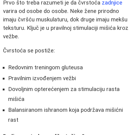
Prvo što treba razumeti je da čvrstoća
zadnjice
varira od osobe do osobe. Neke žene prirodno
imaju čvršću muskulaturu, dok druge imaju mekšu
teksturu. Ključ je u pravilnoj stimulaciji mišića kroz
vežbe.
Čvrstoća se postiže:
Redovnim treningom gluteusa
Pravilnim izvođenjem vežbi
Dovoljnim opterećenjem za stimulaciju rasta
mišića
Balansiranom ishranom koja podržava mišićni
rast