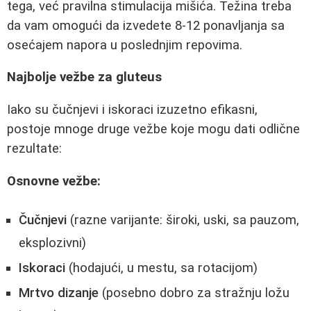
tega, već pravilna stimulacija mišića. Težina treba
da vam omogući da izvedete 8-12 ponavljanja sa
osećajem napora u poslednjim repovima.
Najbolje vežbe za gluteus
Iako su čučnjevi i iskoraci izuzetno efikasni,
postoje mnoge druge vežbe koje mogu dati odlične
rezultate:
Osnovne vežbe:
Čučnjevi
(razne varijante: široki, uski, sa pauzom,
eksplozivni)
Iskoraci
(hodajući, u mestu, sa rotacijom)
Mrtvo dizanje
(posebno dobro za stražnju ložu