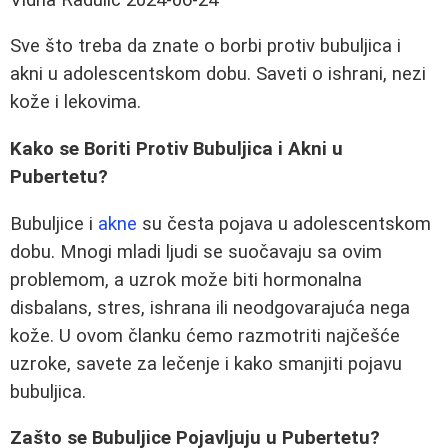
Sve što treba da znate o borbi protiv bubuljica i
akni u adolescentskom dobu. Saveti o ishrani, nezi
kože i lekovima.
Kako se Boriti Protiv Bubuljica i Akni u
Pubertetu?
Bubuljice i
akne
su česta pojava u adolescentskom
dobu. Mnogi mladi ljudi se suočavaju sa ovim
problemom, a uzrok može biti hormonalna
disbalans, stres, ishrana ili neodgovarajuća nega
kože. U ovom članku ćemo razmotriti najčešće
uzroke, savete za lečenje i kako smanjiti pojavu
bubuljica.
Zašto se Bubuljice Pojavljuju u Pubertetu?