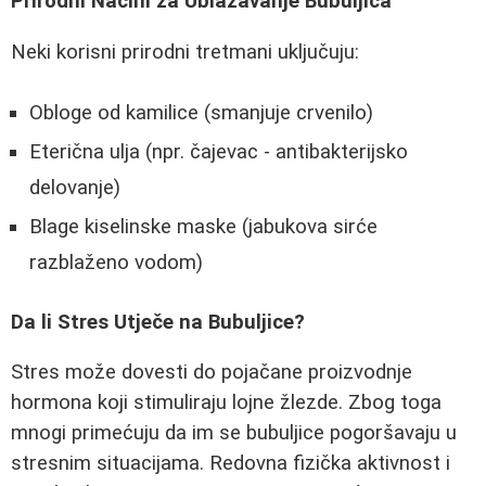
Prirodni Načini za Ublažavanje Bubuljica
Neki korisni prirodni tretmani uključuju:
Obloge od kamilice (smanjuje crvenilo)
Eterična ulja (npr. čajevac - antibakterijsko
delovanje)
Blage kiselinske maske (jabukova sirće
razblaženo vodom)
Da li Stres Utječe na Bubuljice?
Stres može dovesti do pojačane proizvodnje
hormona koji stimuliraju lojne žlezde. Zbog toga
mnogi primećuju da im se bubuljice pogoršavaju u
stresnim situacijama. Redovna fizička aktivnost i