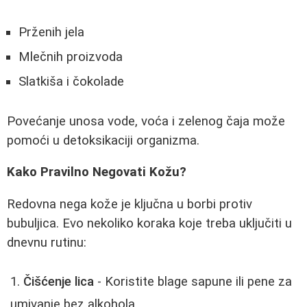
Prženih jela
Mlečnih proizvoda
Slatkiša i čokolade
Povećanje unosa vode, voća i zelenog čaja može
pomoći u detoksikaciji organizma.
Kako Pravilno Negovati Kožu?
Redovna nega kože je ključna u borbi protiv
bubuljica. Evo nekoliko koraka koje treba uključiti u
dnevnu rutinu:
Čišćenje lica
- Koristite blage sapune ili pene za
umivanje bez alkohola.