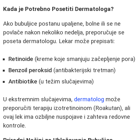
Kada je Potrebno Posetiti Dermatologa?
Ako bubuljice postanu upaljene, bolne ili se ne
povlače nakon nekoliko nedelja, preporučuje se
poseta dermatologu. Lekar može prepisati:
Retinoide
(kreme koje smanjuju začepljenje pora)
Benzoil peroksid
(antibakterijski tretman)
Antibiotike
(u težim slučajevima)
U ekstremnim slučajevima,
dermatolog
može
preporučiti terapiju izotretinoinom (Roakutan), ali
ovaj lek ima ozbiljne nuspojave i zahteva redovne
kontrole.