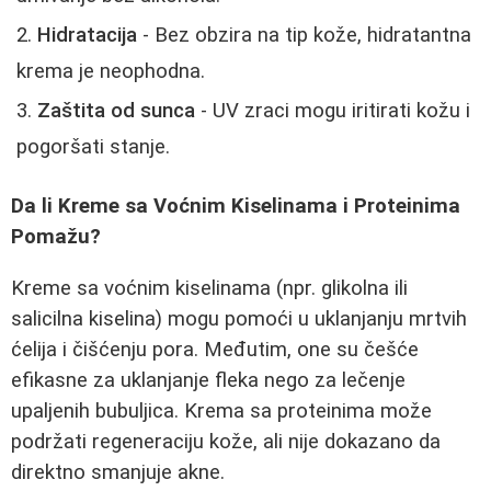
Hidratacija
- Bez obzira na tip kože, hidratantna
krema je neophodna.
Zaštita od sunca
- UV zraci mogu iritirati kožu i
pogoršati stanje.
Da li Kreme sa Voćnim Kiselinama i Proteinima
Pomažu?
Kreme sa voćnim kiselinama (npr. glikolna ili
salicilna kiselina) mogu pomoći u uklanjanju mrtvih
ćelija i čišćenju pora. Međutim, one su češće
efikasne za uklanjanje fleka nego za lečenje
upaljenih bubuljica. Krema sa proteinima može
podržati regeneraciju kože, ali nije dokazano da
direktno smanjuje akne.