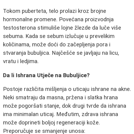
Tokom puberteta, telo prolazi kroz brojne
hormonalne promene. Povećana proizvodnja
testosterona stimuliše lojne žlezde da luče više
sebuma. Kada se sebum izlučuje u prevelikim
količinama, može doći do začepljenja pora i
stvaranja bubuljica. Najčešće se javljaju na licu,
vratu i ledjima.
Da li Ishrana Utječe na Bubuljice?
Postoje različita mišljenja o uticaju ishrane na akne.
Neki smatraju da masna, pržena i slatka hrana
može pogoršati stanje, dok drugi tvrde da ishrana
ima minimalan uticaj. Međutim, zdrava ishrana
može doprineti boljoj regeneraciji kože.
Preporučuje se smanjenje unosa: