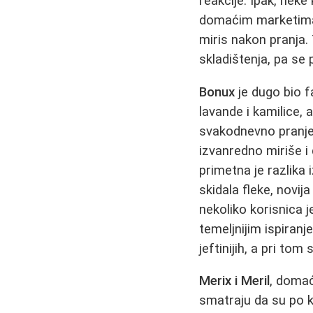
reakcije. Ipak, nek
domaćim marketima, 
miris nakon pranja.
skladištenja, pa se
Bonux
je dugo bio f
lavande i kamilice, al
svakodnevno pranje
izvanredno miriše 
primetna je razlika
skidala fleke, novij
nekoliko korisnica j
temeljnijim ispiran
jeftinijih, a pri tom
Merix i Meril
, domać
smatraju da su po k