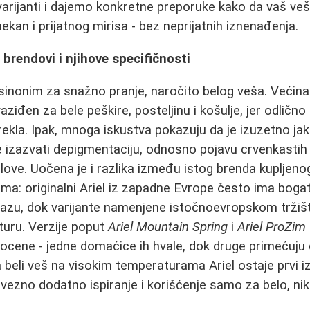
 varijanti i dajemo konkretne preporuke kako da vaš ve
kan i prijatnog mirisa - bez neprijatnih iznenađenja.
 brendovi i njihove specifičnosti
sinonim za snažno pranje, naročito belog veša. Većina
ziđen za bele peškire, posteljinu i košulje, jer odlično i
kla. Ipak, mnoga iskustva pokazuju da je izuzetno jak -
azvati depigmentaciju, odnosno pojavu crvenkastih il
elove. Uočena je i razlika između istog brenda kupljeno
ma: originalni Ariel iz zapadne Evrope često ima bogati
pazu, dok varijante namenjene istočnoevropskom tržišt
turu. Verzije poput
Ariel Mountain Spring
i
Ariel ProZim 
 ocene - jedne domaćice ih hvale, dok druge primećuju
a beli veš na visokim temperaturama Ariel ostaje prvi i
vezno dodatno ispiranje i korišćenje samo za belo, n