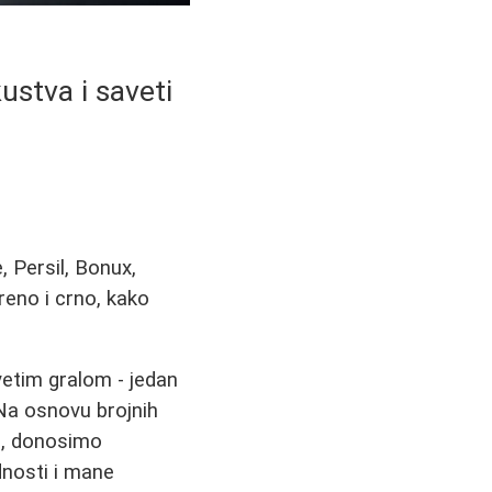
ustva i saveti
, Persil, Bonux,
areno i crno, kako
etim gralom - jedan
. Na osnovu brojnih
a, donosimo
dnosti i mane