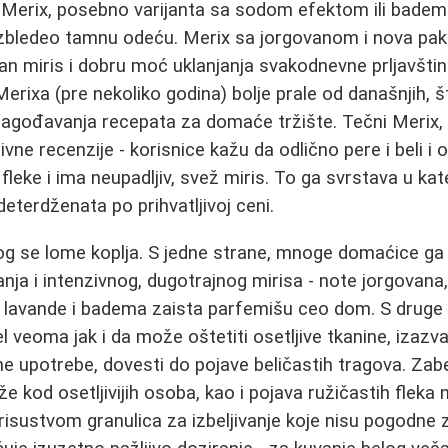
je Merix, posebno varijanta sa sodom efektom ili bad
 izbledeo tamnu odeću. Merix sa jorgovanom i nova pakov
tan miris i dobru moć uklanjanja svakodnevne prljavštin
Merixa (pre nekoliko godina) bolje prale od današnjih, 
lagođavanja recepata za domaće tržište. Tečni Merix, 
tivne recenzije - korisnice kažu da odlično pere i beli i
 fleke i ima neupadljiv, svež miris. To ga svrstava u kat
deterdženata po prihvatljivoj ceni.
og se lome koplja. S jedne strane, mnoge domaćice ga
nja i intenzivnog, dugotrajnog mirisa - note jorgovana
li lavande i badema zaista parfemišu ceo dom. S druge 
l veoma jak i da može oštetiti osetljive tkanine, izazv
ane upotrebe, dovesti do pojave beličastih tragova. Zabe
ože kod osetljivijih osoba, kao i pojava ružičastih fleka 
risustvom granulica za izbeljivanje koje nisu pogodne 