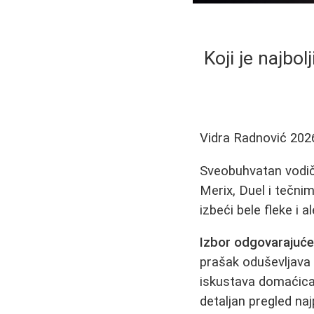
Koji je najbol
Vidra Radnović
202
Sveobuhvatan vodič 
Merix, Duel i tečnim
izbeći bele fleke i a
Izbor odgovarajuće
prašak oduševljava b
iskustava domaćica
detaljan pregled na