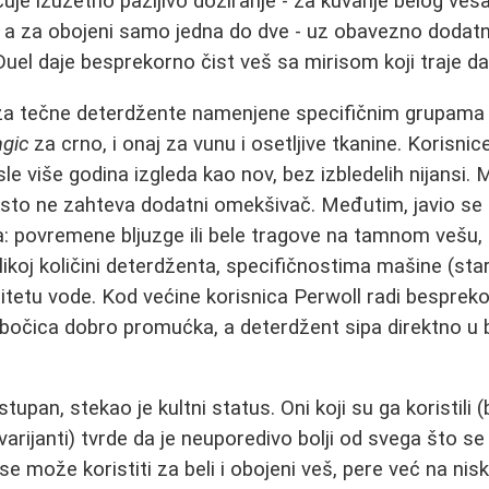
uje izuzetno pažljivo doziranje - za kuvanje belog veša
 a za obojeni samo jedna do dve - uz obavezno dodatn
 Duel daje besprekorno čist veš sa mirisom koji traje d
za tečne deterdžente namenjene specifičnim grupama
gic
za crno, i onaj za vunu i osetljive tkanine. Korisnic
sle više godina izgleda kao nov, bez izbledelih nijansi. 
sto ne zahteva dodatni omekšivač. Međutim, javio se 
: povremene bljuzge ili bele tragove na tamnom vešu,
elikoj količini deterdženta, specifičnostima mašine (star
alitetu vode. Kod većine korisnica Perwoll radi besprek
bočica dobro promućka, a deterdžent sipa direktno u bu
tupan, stekao je kultni status. Oni koji su ga koristili (b
 varijanti) tvrde da je neuporedivo bolji od svega što 
 se može koristiti za beli i obojeni veš, pere već na n