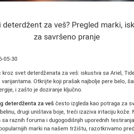
ji deterdžent za veš? Pregled marki, isk
za savršeno pranje
6-05-30
kroz svet deterdženata za veš: iskustva sa Ariel, Tide
 varijantama. Otkrijte koji prašak najbolje pere belo, š
lergije, i zašto je doziranje ključno.
g deterdženta za veš
često izgleda kao potraga za sv
elinu, drugi uništava boje, treći izaziva iritaciju kože
 sa raznih foruma i dugogodišnjih uporednih testiranj
jpopularnijih marki na našem tržištu, razotkrivamo pre