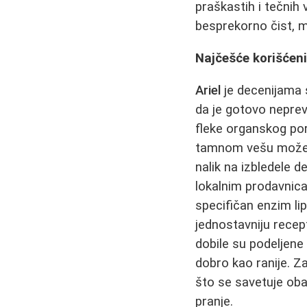
praškastih i tečnih
besprekorno čist, me
Najčešće korišćeni
Ariel
je decenijama 
da je gotovo nepreva
fleke organskog pore
tamnom vešu može iz
nalik na izbledele d
lokalnim prodavnica
specifičan enzim li
jednostavniju recep
dobile su podeljene
dobro kao ranije. Z
što se savetuje oba
pranje.