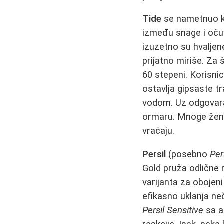
Tide
se nametnuo ka
između snage i oču
izuzetno su hvaljene
prijatno miriše. Za
60 stepeni. Korisni
ostavlja gipsaste t
vodom. Uz odgovaraj
ormaru. Mnoge žene 
vraćaju.
Persil
(posebno
Per
Gold pruža odlične r
varijanta za obojeni
efikasno uklanja ne
Persil Sensitive
sa a