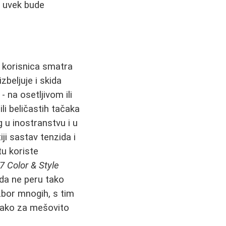
š uvek bude
 korisnica smatra
zbeljuje i skida
 na osetljivom ili
i beličastih tačaka
g u inostranstvu i u
ji sastav tenzida i
u koriste
7 Color & Style
 da ne peru tako
zbor mnogih, s tim
ikako za mešovito