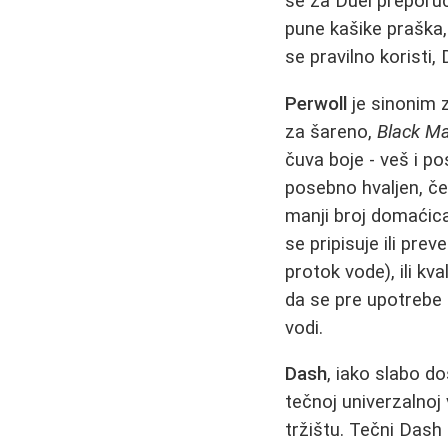
se za Duel preporuč
pune kašike praška,
se pravilno koristi,
Perwoll
je sinonim 
za šareno,
Black Ma
čuva boje - veš i po
posebno hvaljen, če
manji broj domaćica
se pripisuje ili prev
protok vode), ili kv
da se pre upotrebe 
vodi.
Dash
, iako slabo dos
tečnoj univerzalnoj
tržištu. Tečni Dash