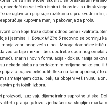
e korisnice su imale loše iskustvo sa praškastim Persil
navodeći da se teško ispira i da ostavlja utisak vlage 
 To se uglavnom pripisuje razlikama u proizvodnim lini
 preporučuje kupovina manjih pakovanja za probu.
avorit onih koje traže dobar odnos cene i kvaliteta. Ser
oje i jasmina, ili
Bonux M Zim 5
redovno se pominju kao
 manje zaprljanog veša u boji. Mnoge domaćice ističu
i da veš ostaje mekan i bez upotrebe dodatnog omekši
 između starih i novih formulacija - dok su ranija pako
a su nekada slaba na tvrdokornim mrljama na kolenu ili 
e prijavilo pojavu beličastih fleka na tamnoj odeći, što
jem i smanjenjem doze. Ipak, za obojeni veš i vunu, Bon
 sasvim pristojnih izbora.
i proizvodi, izazivaju dijametralno suprotne utiske. D
valitetu pranja gotovo izjednačeni sa skupljim markam