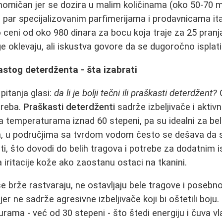
omičan jer se dozira u malim količinama (oko 50-70 ml
par specijalizovanim parfimerijama i prodavnicama it
ceni od oko 980 dinara za bocu koja traje za 25 pranj
oklevaju, ali iskustva govore da se dugoročno isplati
astog deterdženta - šta izabrati
pitanja glasi:
da li je bolji tečni ili praškasti deterdžent?
O
otreba.
Praškasti deterdženti
sadrže izbeljivače i aktiv
a temperaturama iznad 60 stepeni, pa su idealni za beli
m, u područjima sa tvrdom vodom često se dešava da 
ti, što dovodi do belih tragova i potrebe za dodatnim 
 iritacije kože ako zaostanu ostaci na tkanini.
e brže rastvaraju, ne ostavljaju bele tragove i posebn
jer ne sadrže agresivne izbeljivače koji bi oštetili boju.
rama - već od 30 stepeni - što štedi energiju i čuva 