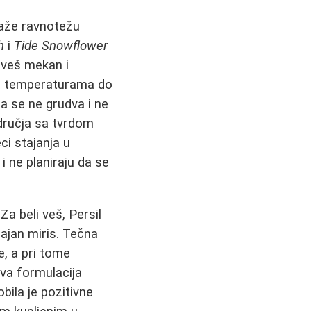
raže ravnotežu
h
i
Tide Snowflower
e veš mekan i
 na temperaturama do
a se ne grudva i ne
odručja sa tvrdom
ci stajanja u
i ne planiraju da se
Za beli veš, Persil
rajan miris. Tečna
e, a pri tome
ova formulacija
ila je pozitivne