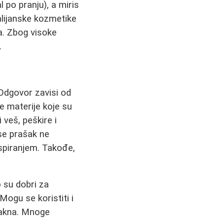
 po pranju), a miris
alijanske kozmetike
a. Zbog visoke
.
dgovor zavisi od
ne materije koje su
 veš, peškire i
se prašak ne
ispiranjem. Takođe,
o su dobri za
 Mogu se koristiti i
vlakna. Mnoge