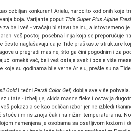
o ozbiljan konkurent Arielu, naročito kod onih koje t
vanja boja. Varijante poput
Tide Super Plus Alpine Fres
 za beli veš - vraćaju blistavu belinu, a istovremeno j
 šareni veš postoji posebna linija koja se preporučuje
ce često naglašavaju da je Tide praškaste strukture koj
ragove u pregradi mašine, što ga čini pogodnim i za p
ući omekšivač, beli veš ostaje svež i posle više mese
koje su godinama bile verne Arielu, prešle su na Tide 
sil Gold
i tečni
Persil Color Gel
) dobija sve više pohvala. 
ezultate - izbeljuje, skida masne fleke i ostavlja dugot
 veš pokazala se kao odličan izbor jer ne izbledi tkanin
čistoće i miris znoja čak i na nižim temperaturama. N
lojom namenjena je osobama sa osetljivom kožom i dob