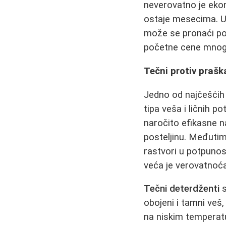
neverovatno je ekon
ostaje mesecima. U 
može se pronaći po 
početne cene mnoge 
Tečni protiv prašk
Jedno od najčešćih 
tipa veša i ličnih p
naročito efikasne n
posteljinu. Međuti
rastvori u potpunos
veća je verovatnoća
Tečni deterdženti
s
obojeni i tamni veš, 
na niskim temperatu