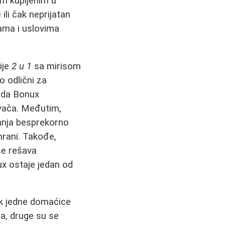
om kupljenim u
ili čak neprijatan
jama i uslovima
ije
2 u 1
sa mirisom
 odlični za
 da Bonux
vača. Međutim,
vanja besprekorno
hrani. Takođe,
 se rešava
ux ostaje jedan od
ok jedne domaćice
a, druge su se