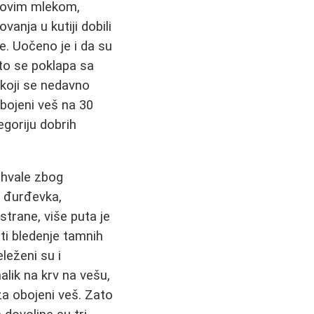
emovim mlekom,
anja u kutiji dobili
e. Uočeno je i da su
što se poklapa sa
koji se nedavno
 obojeni veš na 30
egoriju dobrih
 hvale zbog
, đurđevka,
strane, više puta je
ati bledenje tamnih
leženi su i
nalik na krv na vešu,
za obojeni veš. Zato