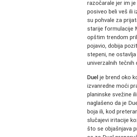
razočarale jer im 
posiveo beli veš ili
su pohvale za prija
starije formulacije 
opštim trendom pri
pojavio, dobija pozi
stepeni, ne ostavlja
univerzalnih tečnih 
Duel
je brend oko k
izvanredne moći pra
planinske svežine i
naglašeno da je Due
boja ili, kod preter
slučajevi iritacije k
što se objašnjava p