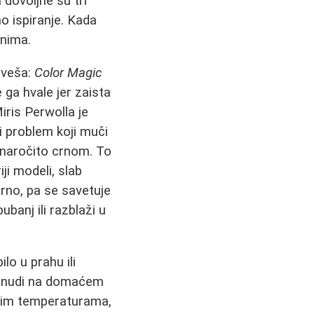
 dovoljne su tri
o ispiranje. Kada
anima.
 veša:
Color Magic
e ga hvale jer zaista
Miris Perwolla je
i problem koji muči
 naročito crnom. To
iji modeli, slab
orno, pa se savetuje
banj ili razblaži u
ilo u prahu ili
se nudi na domaćem
iskim temperaturama,