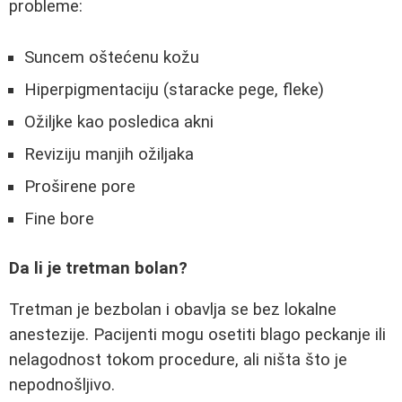
probleme:
Suncem oštećenu kožu
Hiperpigmentaciju (staracke pege, fleke)
Ožiljke kao posledica akni
Reviziju manjih ožiljaka
Proširene pore
Fine bore
Da li je tretman bolan?
Tretman je bezbolan i obavlja se bez lokalne
anestezije. Pacijenti mogu osetiti blago peckanje ili
nelagodnost tokom procedure, ali ništa što je
nepodnošljivo.