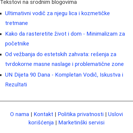
Tekstovi na srodnim blogovima
Ultimativni vodič za njegu lica i kozmetičke
tretmane
Kako da rasteretite život i dom - Minimalizam za
početnike
Od vežbanja do estetskih zahvata: rešenja za
tvrdokorne masne naslage i problematične zone
UN Dijeta 90 Dana - Kompletan Vodič, Iskustva i
Rezultati
O nama
|
Kontakt
|
Politika privatnosti
|
Uslovi
korišćenja
|
Marketinški servisi