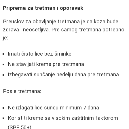
Priprema za tretman i oporavak
Preuslov za obavljanje tretmana je da koza bude
zdrava i neosetljiva. Pre samog tretmana potrebno
je:
Imati čisto lice bez šminke
Ne stavljati kreme pre tretmana
Izbegavati sunčanje nedelju dana pre tretmana
Posle tretmana:
Ne izlagati lice suncu minimum 7 dana
Koristiti kreme sa visokim zaštitnim faktorom
(SPF 50+)