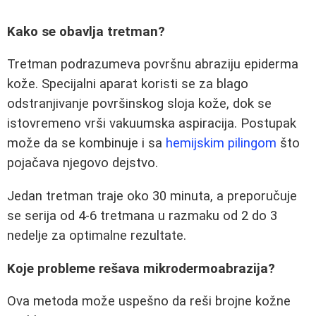
Kako se obavlja tretman?
Tretman podrazumeva površnu abraziju epiderma
kože. Specijalni aparat koristi se za blago
odstranjivanje površinskog sloja kože, dok se
istovremeno vrši vakuumska aspiracija. Postupak
može da se kombinuje i sa
hemijskim pilingom
što
pojačava njegovo dejstvo.
Jedan tretman traje oko 30 minuta, a preporučuje
se serija od 4-6 tretmana u razmaku od 2 do 3
nedelje za optimalne rezultate.
Koje probleme rešava mikrodermoabrazija?
Ova metoda može uspešno da reši brojne kožne