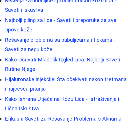
Rešenja za bubuljice i problematičnu kožu lica -
Saveti i iskustva
Najbolji piling za lice - Saveti i preporuke za sve
tipove kože
Rešavanje problema sa bubuljicama i flekama -
Saveti za negu kože
Kako Očuvati Mladolik Izgled Lica: Najbolji Saveti i
Rutine Njege
Hijaluronske injekcije: Šta očekivati nakon tretmana
i najčešća pitanja
Kako Ishrana Utječe na Kožu Lica - Istraživanje i
Lična Iskustva
Efikasni Saveti za Rešavanje Problema s Aknama