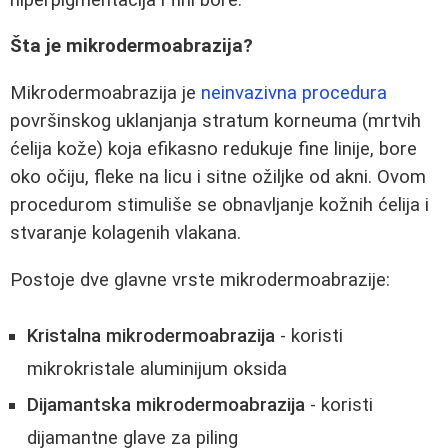
Šta je mikrodermoabrazija?
Mikrodermoabrazija je
neinvazivna procedura
površinskog uklanjanja stratum korneuma (mrtvih
ćelija kože) koja efikasno redukuje fine linije, bore
oko očiju, fleke na licu i sitne ožiljke od akni. Ovom
procedurom stimuliše se obnavljanje kožnih ćelija i
stvaranje kolagenih vlakana.
Postoje dve glavne vrste mikrodermoabrazije:
Kristalna mikrodermoabrazija
- koristi
mikrokristale aluminijum oksida
Dijamantska mikrodermoabrazija
- koristi
dijamantne glave za piling