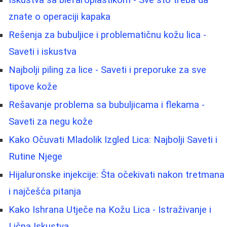
Iskustva sa blefaroplastikom - Sve što treba da
znate o operaciji kapaka
Rešenja za bubuljice i problematičnu kožu lica -
Saveti i iskustva
Najbolji piling za lice - Saveti i preporuke za sve
tipove kože
Rešavanje problema sa bubuljicama i flekama -
Saveti za negu kože
Kako Očuvati Mladolik Izgled Lica: Najbolji Saveti i
Rutine Njege
Hijaluronske injekcije: Šta očekivati nakon tretmana
i najčešća pitanja
Kako Ishrana Utječe na Kožu Lica - Istraživanje i
Lična Iskustva