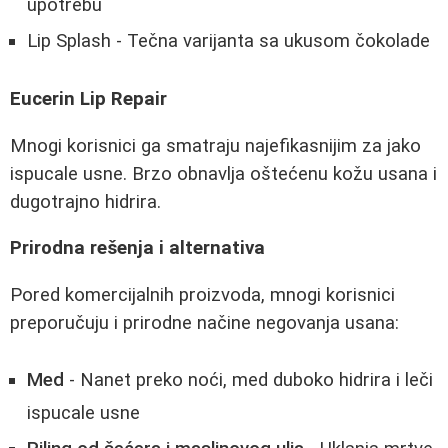
upotrebu
Lip Splash - Tečna varijanta sa ukusom čokolade
Eucerin Lip Repair
Mnogi korisnici ga smatraju najefikasnijim za jako
ispucale usne. Brzo obnavlja oštećenu kožu usana i
dugotrajno hidrira.
Prirodna rešenja i alternativa
Pored komercijalnih proizvoda, mnogi korisnici
preporučuju i prirodne načine negovanja usana:
Med
- Nanet preko noći, med duboko hidrira i leči
ispucale usne