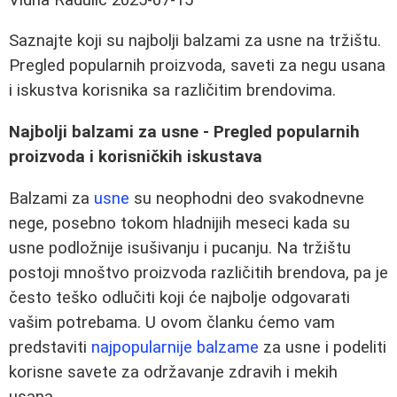
Saznajte koji su najbolji balzami za usne na tržištu.
Pregled popularnih proizvoda, saveti za negu usana
i iskustva korisnika sa različitim brendovima.
Najbolji balzami za usne - Pregled popularnih
proizvoda i korisničkih iskustava
Balzami za
usne
su neophodni deo svakodnevne
nege, posebno tokom hladnijih meseci kada su
usne podložnije isušivanju i pucanju. Na tržištu
postoji mnoštvo proizvoda različitih brendova, pa je
često teško odlučiti koji će najbolje odgovarati
vašim potrebama. U ovom članku ćemo vam
predstaviti
najpopularnije balzame
za usne i podeliti
korisne savete za održavanje zdravih i mekih
usana.