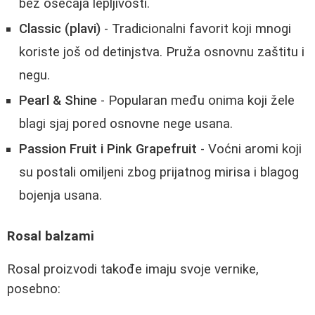
bez osećaja lepljivosti.
Classic (plavi)
- Tradicionalni favorit koji mnogi
koriste još od detinjstva. Pruža osnovnu zaštitu i
negu.
Pearl & Shine
- Popularan među onima koji žele
blagi sjaj pored osnovne nege usana.
Passion Fruit i Pink Grapefruit
- Voćni aromi koji
su postali omiljeni zbog prijatnog mirisa i blagog
bojenja usana.
Rosal balzami
Rosal proizvodi takođe imaju svoje vernike,
posebno: