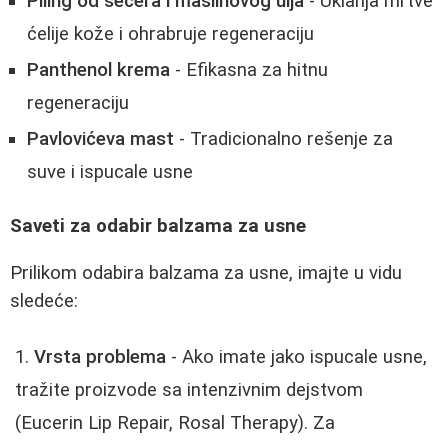
Piling od šećera i maslinovog ulja
- Uklanja mrtve
ćelije kože i ohrabruje regeneraciju
Panthenol krema
- Efikasna za hitnu
regeneraciju
Pavlovićeva mast
- Tradicionalno rešenje za
suve i ispucale usne
Saveti za odabir balzama za usne
Prilikom odabira balzama za usne, imajte u vidu
sledeće:
Vrsta problema
- Ako imate jako ispucale usne,
tražite proizvode sa intenzivnim dejstvom
(Eucerin Lip Repair, Rosal Therapy). Za