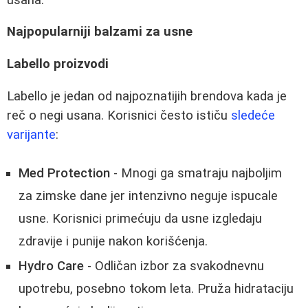
Najpopularniji balzami za usne
Labello proizvodi
Labello je jedan od najpoznatijih brendova kada je
reč o negi usana. Korisnici često ističu
sledeće
varijante
:
Med Protection
- Mnogi ga smatraju najboljim
za zimske dane jer intenzivno neguje ispucale
usne. Korisnici primećuju da usne izgledaju
zdravije i punije nakon korišćenja.
Hydro Care
- Odličan izbor za svakodnevnu
upotrebu, posebno tokom leta. Pruža hidrataciju