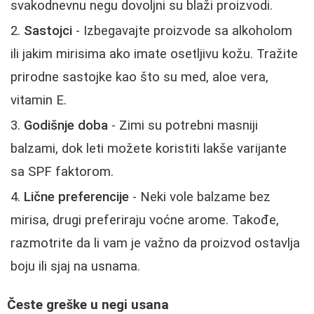
svakodnevnu negu dovoljni su blaži proizvodi.
Sastojci
- Izbegavajte proizvode sa alkoholom
ili jakim mirisima ako imate osetljivu kožu. Tražite
prirodne sastojke kao što su med, aloe vera,
vitamin E.
Godišnje doba
- Zimi su potrebni masniji
balzami, dok leti možete koristiti lakše varijante
sa SPF faktorom.
Lične preferencije
- Neki vole balzame bez
mirisa, drugi preferiraju voćne arome. Takođe,
razmotrite da li vam je važno da proizvod ostavlja
boju ili sjaj na usnama.
Česte greške u negi usana