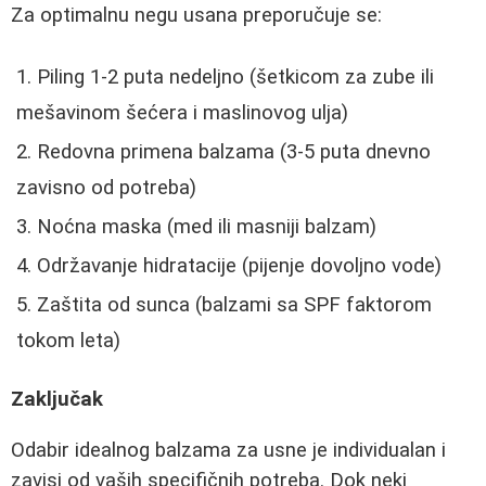
Za optimalnu negu usana preporučuje se:
Piling 1-2 puta nedeljno (šetkicom za zube ili
mešavinom šećera i maslinovog ulja)
Redovna primena balzama (3-5 puta dnevno
zavisno od potreba)
Noćna maska (med ili masniji balzam)
Održavanje hidratacije (pijenje dovoljno vode)
Zaštita od sunca (balzami sa SPF faktorom
tokom leta)
Zaključak
Odabir idealnog balzama za usne je individualan i
zavisi od vaših specifičnih potreba. Dok neki