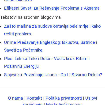
Efikasni Saveti za Rešavanje Problema s Aknama
Tekstovi na srodnim blogovima
Zašto mašina za sudove ostavlja bele mrlje i kako
rešiti problem
Online Predavanje Engleskog: Iskustva, Satnice i
Saveti za Početnike
Ples: Lek za Telo i Dušu - Vodič kroz Ritam i
Pozitivnu Energiju
Sjajevi za Povećanje Usana - Da Li Stvarno Deluju?
O nama
|
Kontakt
|
Politika privatnosti
|
Uslovi
korišćenja
|
Marketinški servisi