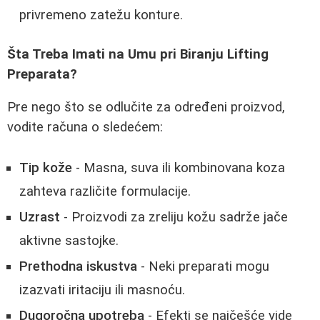
privremeno zatežu konture.
Šta Treba Imati na Umu pri Biranju Lifting
Preparata?
Pre nego što se odlučite za određeni proizvod,
vodite računa o sledećem:
Tip kože
- Masna, suva ili kombinovana koza
zahteva različite formulacije.
Uzrast
- Proizvodi za zreliju kožu sadrže jače
aktivne sastojke.
Prethodna iskustva
- Neki preparati mogu
izazvati iritaciju ili masnoću.
Dugoročna upotreba
- Efekti se najčešće vide