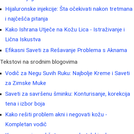
Hijaluronske injekcije: Šta očekivati nakon tretmana
i najčešća pitanja
Kako Ishrana Utječe na Kožu Lica - Istraživanje i
Lična Iskustva
Efikasni Saveti za Rešavanje Problema s Aknama
Tekstovi na srodnim blogovima
Vodič za Negu Suvih Ruku: Najbolje Kreme i Saveti
za Zimske Muke
Saveti za savršenu šminku: Konturisanje, korekcija
tena i izbor boja
Kako rešiti problem akni i negovati kožu -
Kompletan vodič