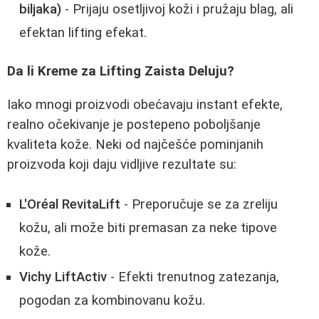
biljaka)
- Prijaju osetljivoj koži i pružaju blag, ali
efektan lifting efekat.
Da li Kreme za Lifting Zaista Deluju?
Iako mnogi proizvodi obećavaju instant efekte,
realno očekivanje je postepeno poboljšanje
kvaliteta kože. Neki od najčešće pominjanih
proizvoda koji daju vidljive rezultate su:
L'Oréal RevitaLift
- Preporučuje se za zreliju
kožu, ali može biti premasan za neke tipove
kože.
Vichy LiftActiv
- Efekti trenutnog zatezanja,
pogodan za kombinovanu kožu.