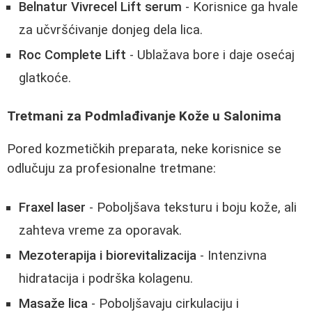
Belnatur Vivrecel Lift serum
- Korisnice ga hvale
za učvršćivanje donjeg dela lica.
Roc Complete Lift
- Ublažava bore i daje osećaj
glatkoće.
Tretmani za Podmlađivanje Kože u Salonima
Pored kozmetičkih preparata, neke korisnice se
odlučuju za profesionalne tretmane:
Fraxel laser
- Poboljšava teksturu i boju kože, ali
zahteva vreme za oporavak.
Mezoterapija i biorevitalizacija
- Intenzivna
hidratacija i podrška kolagenu.
Masaže lica
- Poboljšavaju cirkulaciju i