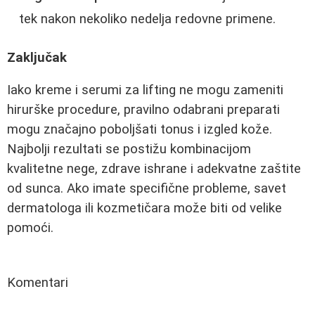
tek nakon nekoliko nedelja redovne primene.
Zaključak
Iako kreme i serumi za lifting ne mogu zameniti
hirurške procedure, pravilno odabrani preparati
mogu značajno poboljšati tonus i izgled kože.
Najbolji rezultati se postižu kombinacijom
kvalitetne nege, zdrave ishrane i adekvatne zaštite
od sunca. Ako imate specifične probleme, savet
dermatologa ili kozmetičara može biti od velike
pomoći.
Komentari