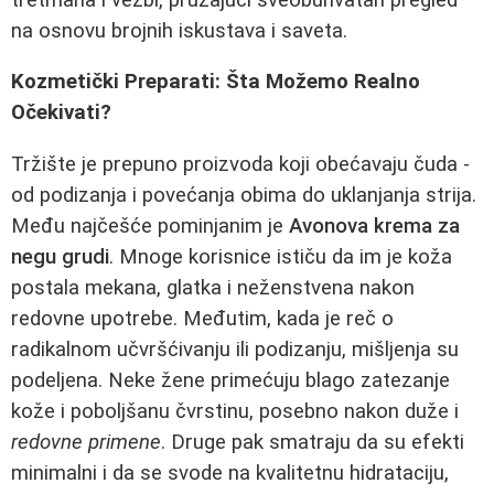
na osnovu brojnih iskustava i saveta.
Kozmetički Preparati: Šta Možemo Realno
Očekivati?
Tržište je prepuno proizvoda koji obećavaju čuda -
od podizanja i povećanja obima do uklanjanja strija.
Među najčešće pominjanim je
Avonova krema za
negu grudi
. Mnoge korisnice ističu da im je koža
postala mekana, glatka i neženstvena nakon
redovne upotrebe. Međutim, kada je reč o
radikalnom učvršćivanju ili podizanju, mišljenja su
podeljena. Neke žene primećuju blago zatezanje
kože i poboljšanu čvrstinu, posebno nakon duže i
redovne primene
. Druge pak smatraju da su efekti
minimalni i da se svode na kvalitetnu hidrataciju,