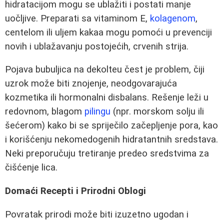
hidratacijom mogu se ublažiti i postati manje
uočljive. Preparati sa vitaminom E,
kolagenom
,
centelom ili uljem kakaa mogu pomoći u prevenciji
novih i ublažavanju postojećih, crvenih strija.
Pojava bubuljica na dekolteu čest je problem, čiji
uzrok može biti znojenje, neodgovarajuća
kozmetika ili hormonalni disbalans. Rešenje leži u
redovnom, blagom
pilingu
(npr. morskom solju ili
šećerom) kako bi se spriječilo začepljenje pora, kao
i korišćenju nekomedogenih hidratantnih sredstava.
Neki preporučuju tretiranje predeo sredstvima za
čišćenje lica.
Domaći Recepti i Prirodni Oblogi
Povratak prirodi može biti izuzetno ugodan i