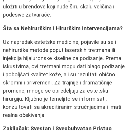
uložiti u brendove koji nude širu skalu veličina i
podesive zatvarače.
Šta sa Nehirurškim i Hirurškim Intervencijama?
Uz napredak estetske medicine, pojavile su se i
nehirurške metode poput laserskih tretmana ili
injekcija hijaluronske kiseline za podizanje. Prema
iskustvima, ovi tretmani mogu dati blago podizanje
i poboljšati kvalitet kože, ali su rezultati obično
skromni i privremeni. Za trajnije i dramatičnije
promene, mnoge se opredeljuju za estetsku
hirurgiju. Ključno je temeljito se informisati,
konzultovati sa akreditiranim stručnjacima i imati
realna očekivanja.
Zaključak: Svestan i Sveobuhvatan Pristup