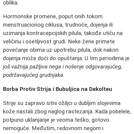
oblika.
Hormonske promene, poput onih tokom
menstruacionog ciklusa, trudnoće, dojenja ili
uzimanja kontracepcijskih pilula, takođe utiču na
veličinu i osetljivost grudi. Neke žene primete
povećanje obima uz upotrebu pilula, dok nakon
dojenja može doći do opuštanja. U tim periodima je
još važnija pažljiva nega i nošenje odgovarajućeg,
podržavajućeg grudnjaka
.
Borba Protiv Strija i Bubuljica na Dekolteu
Strije su zapravo sitni ožiljci u dubljim slojevima
kože nastali zbog naglog rastezanja. Kada pobelele,
potpuno uklanjanje je veoma teško, gotovo
nemoguće. Međutim, redovnom negom i