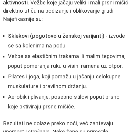
aktivnosti
. Vežbe koje jačaju veliki i mali prsni mišić
direktno utiču na podizanje i oblikovanje grudi.
Najefikasnije su:
Sklekovi (pogotovo u ženskoj varijanti)
- izvode
se sa kolenima na podu.
Vežbe sa elastičnim trakama ili malim tegovima,
poput pomeranja ruku u visini ramena uz otpor.
Pilates i joga, koji pomažu u jačanju celokupne
muskulature i pravilnom držanju.
Aerobik i plivanje, posebno stilovi poput prsno
koje aktiviraju prsne mišiće.
Rezultati ne dolaze preko noći, već zahtevaju
upornost i strpljenje
. Neke žene su primetile