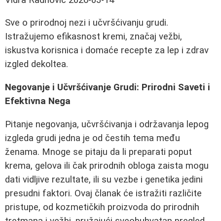
Sve o prirodnoj nezi i učvršćivanju grudi.
Istražujemo efikasnost kremi, značaj vežbi,
iskustva korisnica i domaće recepte za lep i zdrav
izgled dekoltea.
Negovanje i Učvršćivanje Grudi: Prirodni Saveti i
Efektivna Nega
Pitanje negovanja, učvršćivanja i održavanja lepog
izgleda grudi jedna je od čestih tema među
ženama. Mnoge se pitaju da li preparati poput
krema, gelova ili čak prirodnih obloga zaista mogu
dati vidljive rezultate, ili su vezbe i genetika jedini
presudni faktori. Ovaj članak će istražiti različite
pristupe, od kozmetičkih proizvoda do prirodnih
tretmana i vežbi, pružajući sveobuhvatan pregled