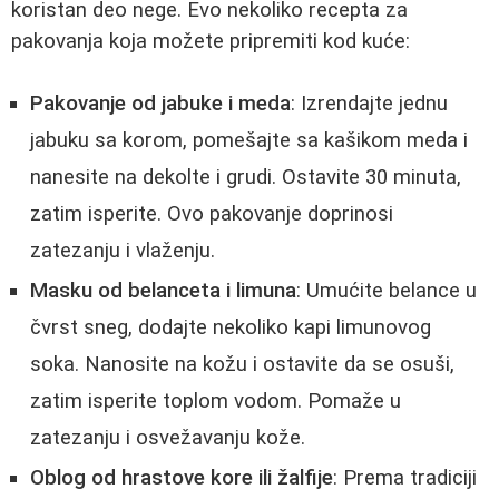
koristan deo nege. Evo nekoliko recepta za
pakovanja koja možete pripremiti kod kuće:
Pakovanje od jabuke i meda
: Izrendajte jednu
jabuku sa korom, pomešajte sa kašikom meda i
nanesite na dekolte i grudi. Ostavite 30 minuta,
zatim isperite. Ovo pakovanje doprinosi
zatezanju i vlaženju.
Masku od belanceta i limuna
: Umućite belance u
čvrst sneg, dodajte nekoliko kapi limunovog
soka. Nanosite na kožu i ostavite da se osuši,
zatim isperite toplom vodom. Pomaže u
zatezanju i osvežavanju kože.
Oblog od hrastove kore ili žalfije
: Prema tradiciji