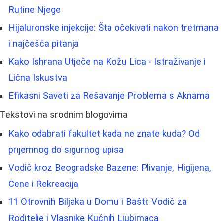
Rutine Njege
Hijaluronske injekcije: Šta očekivati nakon tretmana
i najčešća pitanja
Kako Ishrana Utječe na Kožu Lica - Istraživanje i
Lična Iskustva
Efikasni Saveti za Rešavanje Problema s Aknama
Tekstovi na srodnim blogovima
Kako odabrati fakultet kada ne znate kuda? Od
prijemnog do sigurnog upisa
Vodič kroz Beogradske Bazene: Plivanje, Higijena,
Cene i Rekreacija
11 Otrovnih Biljaka u Domu i Bašti: Vodič za
Roditelje i Vlasnike Kućnih Ljubimaca