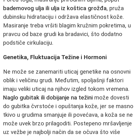
bademovog ulja ili ulja iz koštica grožđa
, pruža
dubinsku hidrataciju i održava elastičnost kože.
Masiranje treba vršiti blagim kružnim pokretima, u
pravcu od baze grudi ka bradavici, što dodatno
podstiče cirkulaciju.
Genetika, Fluktuacija Težine i Hormoni
Ne može se zanemariti uticaj genetike na osnovni
oblik i veličinu grudi. Međutim, spoljašnji faktori
imaju veliki uticaj na njihov izgled tokom vremena.
Naglo gubitak ili dobijanje na težini
može dovesti
do gubitka čvrstoće i opuštanja kože, jer se masno
tkivo u grudima smanjuje ili povećava, a koža se ne
može uvek brzo prilagoditi. Postepeno mršavljenje
uz vežbe je najbolji način da se očuva što više