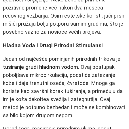
pozitivne promene već nakon dva meseca
redovnog vežbanja. Osim estetske koristi, jači prsni
mišići pružaju bolju potporu samim grudima, što je
posebno važno za nosioce većih brojeva.
Hladna Voda i Drugi Prirodni Stimulansi
Jedan od najčešće pominjanih prirodnih trikova je
tusiranje grudi hladnom vodom
. Ovaj postupak
poboljšava mikrocirkulaciju, podstiče zatezanje
kože i daje trenutni osećaj čvrstoće. Mnoge ga
koriste kao završni korak tuširanja, a primećuju da
im je koža dekoltea svežija i zategnutija. Ovaj
metod je potpuno bezbedan i može se kombinovati
sa bilo kojom drugom negom.
Pored toga, masiranje prirodnim uljima, poput