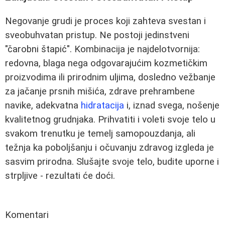
Negovanje grudi je proces koji zahteva svestan i
sveobuhvatan pristup. Ne postoji jedinstveni
"čarobni štapić". Kombinacija je najdelotvornija:
redovna, blaga nega odgovarajućim kozmetičkim
proizvodima ili prirodnim uljima, dosledno vežbanje
za jačanje prsnih mišića, zdrave prehrambene
navike, adekvatna
hidratacija
i, iznad svega, nošenje
kvalitetnog grudnjaka. Prihvatiti i voleti svoje telo u
svakom trenutku je temelj samopouzdanja, ali
težnja ka poboljšanju i očuvanju zdravog izgleda je
sasvim prirodna. Slušajte svoje telo, budite uporne i
strpljive - rezultati će doći.
Komentari