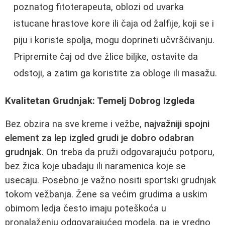
poznatog fitoterapeuta, oblozi od uvarka
istucane hrastove kore ili čaja od žalfije, koji se i
piju i koriste spolja, mogu doprineti učvršćivanju.
Pripremite čaj od dve žlice biljke, ostavite da
odstoji, a zatim ga koristite za obloge ili masažu.
Kvalitetan Grudnjak: Temelj Dobrog Izgleda
Bez obzira na sve kreme i vežbe,
najvažniji spojni
element za lep izgled grudi je dobro odabran
grudnjak
. On treba da pruži odgovarajuću potporu,
bez žica koje ubadaju ili naramenica koje se
usecaju. Posebno je važno nositi sportski grudnjak
tokom vežbanja. Žene sa većim grudima a uskim
obimom ledja često imaju poteškoća u
pronalaženju odgovarajućeg modela, pa je vredno