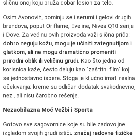
sličnu onoj koju pruža dobar losion za telo.
Osim Avonovih, pominju se i serumi i gelovi drugih
brendova, poput Oriflame, Eveline, Nivea Q10 serije
i Dove. Za većinu ovih proizvoda važi slična priča:
dobro neguju kožu, mogu je učiniti zategnutijom i
glatkom, ali ne mogu dramatično promeniti
prirodni oblik ili veličinu grudi
. Kao što jedna od
korisnica kaže, često deluju kao "zaštitni film" koji
se jednostavno ispere. Stoga je ključno imati realna
očekivanja: kreme su odličan dodatak svakodnevnoj
nezi, ali nisu čarobno rešenje.
Nezaobilazna Moć Vežbi i Sporta
Gotovo sve sagovornice koje su bile zadovoljne
izgledom svojih grudi ističu
značaj redovne fizičke