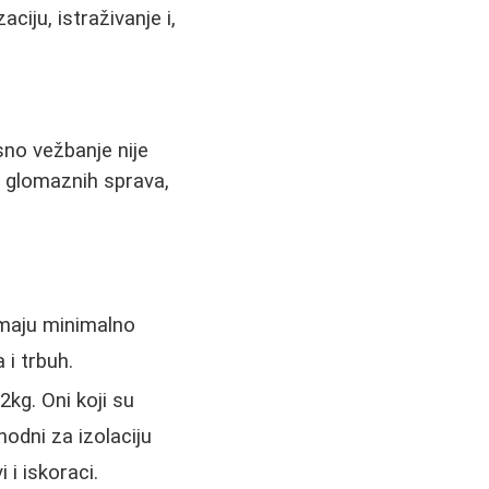
ciju, istraživanje i,
sno vežbanje nije
 glomaznih sprava,
imaju minimalno
 i trbuh.
kg. Oni koji su
hodni za izolaciju
 i iskoraci.