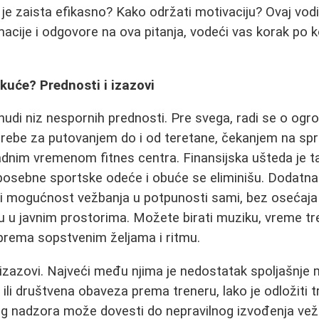
je zaista efikasno? Kako održati motivaciju? Ovaj vodi
acije i odgovore na ova pitanja, vodeći vas korak po k
kuće? Prednosti i izazovi
udi niz nespornih prednosti. Pre svega, radi se o ogr
ebe za putovanjem do i od teretane, čekanjem na spra
adnim vremenom fitnes centra. Finansijska ušteda je t
 posebne sportske odeće i obuće se eliminišu. Dodatna
i mogućnost vežbanja u potpunosti sami, bez osećaja 
aju u javnim prostorima. Možete birati muziku, vreme tr
prema sopstvenim željama i ritmu.
izazovi. Najveći među njima je nedostatak spoljašnje 
 ili društvena obaveza prema treneru, lako je odložiti 
g nadzora može dovesti do nepravilnog izvođenja vež