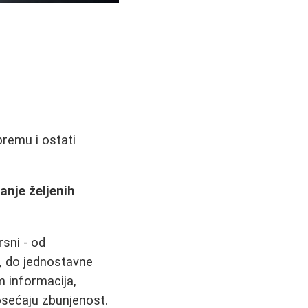
premu i ostati
anje željenih
sni - od
, do jednostavne
 informacija,
sećaju zbunjenost.