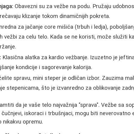
njaga:
Obavezni su za vežbe na podu. Pružaju udobnost
rečavaju klizanje tokom dinamičnijih pokreta.
redna za jačanje core mišića (trbuh i ledja), poboljšan
ih vežbi za celu telo. Kada se ne koristi, može služiti k
ržanje.
:
Klasična alatka za kardio vežbanje. Izuzetno je jeftin
šanje kondicije i sagorevanje kalorija.
elite spravu, mini steper je odličan izbor. Zauzima ma
nje stepenicama, što je izvanredno za oblikovanje zadnj
pamtiti da je vaše telo najvažnija "sprava". Vežbe sa 
 čučnjevi, iskoraci i trbušnjaci, mogu biti neverovatno 
o nikakvu opremu.