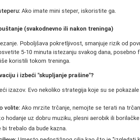
steperu:
Ako imate mini steper, iskoristite ga.
 opuštanje (svakodnevno ili nakon treninga)
ezanje. Poboljšava pokretljivost, smanjuje rizik od po
svetite 5-10 minuta istezanju svakog dana, posebno f
iše koristili tokom treninga.
aciju i izbeći "skupljanje prašine"?
eći izazov. Evo nekoliko strategija koje su se pokazal
 volite:
Ako mrzite trčanje, nemojte se terati na trč
rzo hodanje uz dobru muziku, plesni aerobik ili borilač
 bi trebalo da bude kazna.
iljeve:
Umesto nedostižnog cilja kao što je "izgledati 