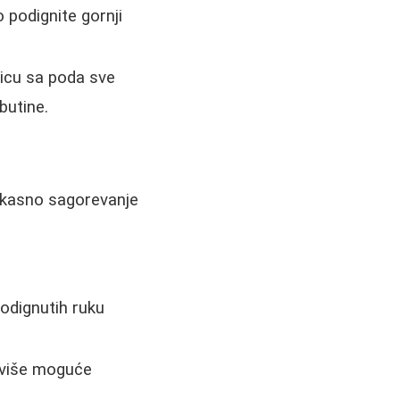
 podignite gornji
jicu sa poda sve
butine.
fikasno sagorevanje
podignutih ruku
e više moguće