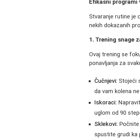
Efikasni programi 
Stvaranje rutine je
nekih dokazanih pro
1. Trening snage z
Ovaj trening se foku
ponavljanja za svak
Čučnjevi:
Stojeći 
da vam kolena ne i
Iskoraci:
Napravit
uglom od 90 stepe
Sklekovi:
Počnite 
spustite grudi ka p