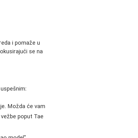
vreda i pomaže u
okusirajući se na
e uspešnim:
anje. Možda će vam
ke vežbe poput Tae
kao model",