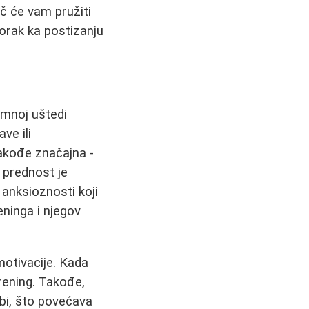
č će vam pružiti
orak ka postizanju
omnoj uštedi
ve ili
akođe značajna -
 prednost je
anksioznosti koji
eninga i njegov
motivacije. Kada
trening. Takođe,
bi, što povećava