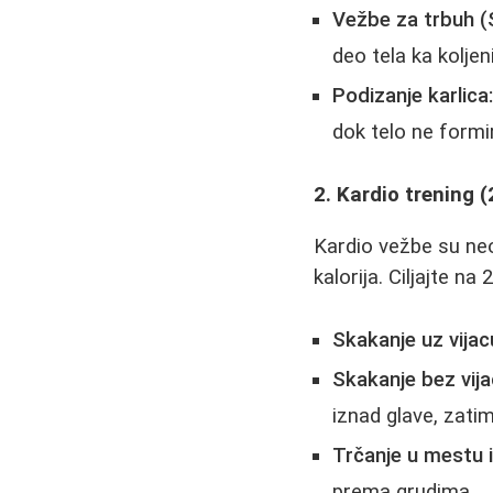
Vežbe za trbuh (S
deo tela ka kolje
Podizanje karlica
dok telo ne formir
2. Kardio trening 
Kardio vežbe su neo
kalorija. Ciljajte n
Skakanje uz vijac
Skakanje bez vij
iznad glave, zatim
Trčanje u mestu i
prema grudima.