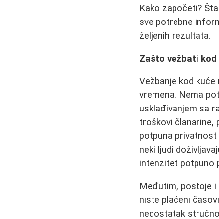
Kako započeti? Šta 
sve potrebne inform
željenih rezultata.
Zašto vežbati kod 
Vežbanje kod kuće n
vremena. Nema potr
usklađivanjem sa r
troškovi članarine,
potpuna privatnost 
neki ljudi doživljav
intenzitet potpuno 
Međutim, postoje i 
niste plaćeni časovi
nedostatak stručno