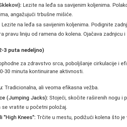
klekovi):
Lezite na leđa sa savijenim koljenima. Polako
nima, angažujući trbušne mišiće.
:
Lezite na leđa sa savijenim koljenima. Podignite zadn
a pravu liniju od ramena do kolena. Ojačava zadnjicu i 
(2-3 puta nedeljno)
phodne za zdravstvo srca, poboljšanje cirkulacije i e
a 20-30 minuta kontinuirane aktivnosti.
u:
Tradicionalna, ali veoma efikasna vežba.
ace (Jumping Jacks):
Stojeći, skočite raširenih nogu i 
 se vratite u početni položaj.
li "High Knees":
Trčite u mestu, podižući kolena što j