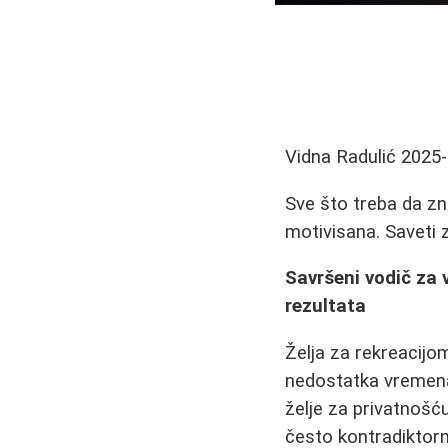
Vidna Radulić
2025-
Sve što treba da zn
motivisana. Saveti z
Savršeni vodič za 
rezultata
Želja za rekreacijo
nedostatka vremena 
želje za privatnoš
često kontradiktor