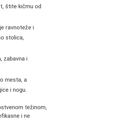
, štite kičmu od
je ravnoteže i
ao stolica,
a, zabavna i
lo mesta, a
ice i nogu.
sopstvenom težinom,
efikasne i ne