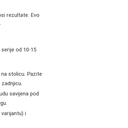
si rezultate. Evo
.
 serije od 10-15
na stolicu. Pazite
 zadnjicu.
budu savijena pod
ogu.
varijantu) i