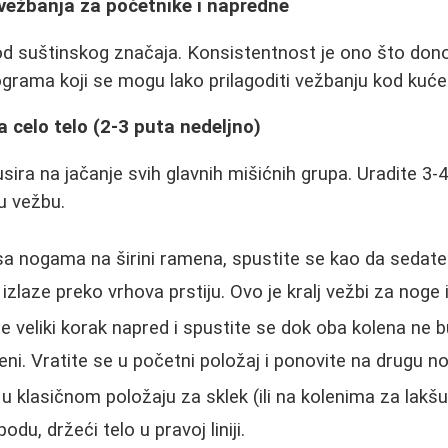
vežbanja za početnike i napredne
 od suštinskog značaja. Konsistentnost je ono što dono
grama koji se mogu lako prilagoditi vežbanju kod kuće
a celo telo (2-3 puta nedeljno)
sira na jačanje svih glavnih mišićnih grupa. Uradite 3-4
u vežbu.
sa nogama na širini ramena, spustite se kao da sedate 
zlaze preko vrhova prstiju. Ovo je kralj vežbi za noge i
e veliki korak napred i spustite se dok oba kolena ne 
ni. Vratite se u početni položaj i ponovite na drugu n
u klasičnom položaju za sklek (ili na kolenima za lakšu 
odu, držeći telo u pravoj liniji.