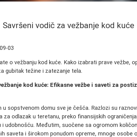
Savršeni vodič za vežbanje kod kuće
09-03
ate o vežbanju kod kuće. Kako izabrati prave vežbe, o
a gubitak težine i zatezanje tela.
vežbanje kod kuće: Efikasne vežbe i saveti za postiz
m u sopstvenom domu sve je češća. Razlozi su raznovr
za odlazak u teretanu, preko finansijskih ograničenja
ću i udobnošću. Međutim, suočene sa ogromom količom
nih saveta i širokom ponudom opreme, mnoge osobe o