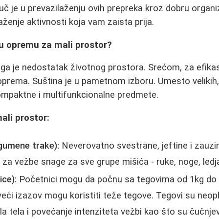
juč je u prevazilaženju ovih prepreka kroz dobru organiza
ženje aktivnosti koja vam zaista prija.
vu opremu za mali prostor?
iga je nedostatak životnog prostora. Srećom, za efika
prema. Suština je u pametnom izboru. Umesto velikih,
ompaktne i multifunkcionalne predmete.
mali prostor:
(gumene trake):
Neverovatno svestrane, jeftine i zauz
 za vežbe snage za sve grupe mišića - ruke, noge, ledja
ice):
Početnici mogu da počnu sa tegovima od 1kg do 2
e veći izazov mogu koristiti teže tegove. Tegovi su neop
a tela i povećanje intenziteta vežbi kao što su čučnjevi