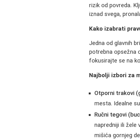
rizik od povreda. Kl
iznad svega, pronala
Kako izabrati pra
Jedna od glavnih br
potrebna opsežna o
fokusirajte se na k
Najbolji izbori za 
Otporni trakovi 
mesta. Idealne su
Ručni tegovi (buc
napredniji ili žel
mišića gornjeg del