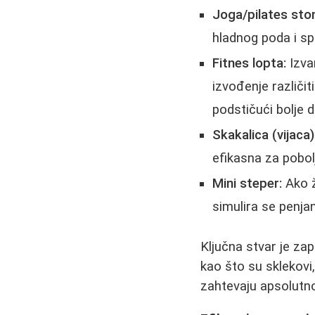
Joga/pilates sto
hladnog poda i sp
Fitnes lopta:
Izvan
izvođenje različit
podstičući bolje d
Skakalica (vijaca)
efikasna za pobolj
Mini steper:
Ako ž
simulira se penja
Ključna stvar je za
kao što su sklekovi,
zahtevaju apsolutn