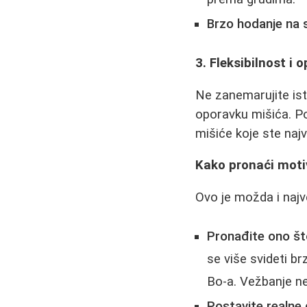
Brzo hodanje na 
3. Fleksibilnost i
Ne zanemarujite ist
oporavku mišića. Po
mišiće koje ste najv
Kako pronaći motiv
Ovo je možda i najv
Pronađite ono što
se više svideti b
Bo-a. Vežbanje ne
Postavite realne c