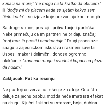
kupaći na more,"
"ne mogu nista kratko da obucem,"
ili
"dodje mi da placem kada se sjetim kakvo sam
tijelo imala"
- su izjave koje odzvanjaju kod mnogih.
Sa druge strane, postoji i
prihvatanje i podrška
.
Neke primećuju da im partneri ne pridaju značaj:
"moj muz ih prosti i neprimećuje."
Drugi pronalaze
snagu u zajedničkom iskustvu i razmeni saveta.
Uspesi, makar i delimični, donose ogromno
olakšanje:
"konacno mogu i dvodelni kupaci na plazu
da nosim."
Zaključak: Put ka rešenju
Ne postoji univerzalno rešenje za strije. Ono što
deluje za jednu osobu, možda neće imati isti efekat
na drugu. Ključni faktori su
starost, boja, dubina