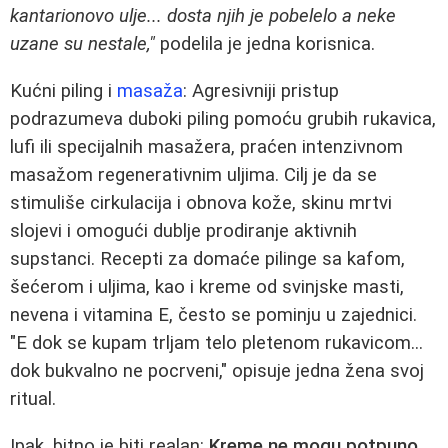
kantarionovo ulje... dosta njih je pobelelo a neke
uzane su nestale,"
podelila je jedna korisnica.
Kućni piling i
masaža
: Agresivniji pristup
podrazumeva duboki piling pomoću grubih rukavica,
lufi ili specijalnih masažera, praćen intenzivnom
masažom regenerativnim uljima. Cilj je da se
stimuliše cirkulacija i obnova kože, skinu mrtvi
slojevi i omogući dublje prodiranje aktivnih
supstanci. Recepti za domaće pilinge sa kafom,
šećerom i uljima, kao i kreme od svinjske masti,
nevena i vitamina E, često se pominju u zajednici.
"E dok se kupam trljam telo pletenom rukavicom...
dok bukvalno ne pocrveni," opisuje jedna žena svoj
ritual.
Ipak, bitno je biti realan:
Kreme ne mogu potpuno