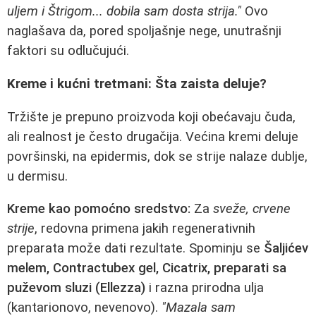
uljem i Štrigom... dobila sam dosta strija."
Ovo
naglašava da, pored spoljašnje nege, unutrašnji
faktori su odlučujući.
Kreme i kućni tretmani: Šta zaista deluje?
Tržište je prepuno proizvoda koji obećavaju čuda,
ali realnost je često drugačija. Većina kremi deluje
površinski, na epidermis, dok se strije nalaze dublje,
u dermisu.
Kreme kao pomoćno sredstvo:
Za
sveže, crvene
strije
, redovna primena jakih regenerativnih
preparata može dati rezultate. Spominju se
Šaljićev
melem, Contractubex gel, Cicatrix, preparati sa
puževom sluzi (Ellezza)
i razna prirodna ulja
(kantarionovo, nevenovo).
"Mazala sam