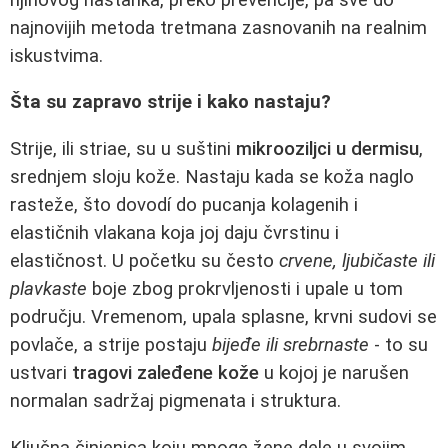
najnovijih metoda tretmana zasnovanih na realnim
iskustvima.
Šta su zapravo strije i kako nastaju?
Strije, ili striae, su u suštini
mikrooziljci u dermisu
,
srednjem sloju kože. Nastaju kada se koža naglo
rasteže, što dovodí do pucanja kolagenih i
elastičnih vlakana koja joj daju čvrstinu i
elastičnost. U početku su često
crvene, ljubičaste ili
plavkaste
boje zbog prokrvljenosti i upale u tom
području. Vremenom, upala splasne, krvni sudovi se
povlače, a strije postaju
bijeđe ili srebrnaste
- to su
ustvari
tragovi zaleđene kože
u kojoj je narušen
normalan sadržaj pigmenata i struktura.
Ključna činjenica koju mnoge žene dele u svojim