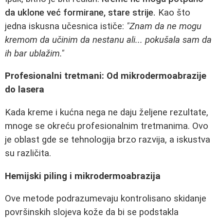
da uklone već formirane, stare strije.
Kao što
jedna iskusna učesnica ističe:
"Znam da ne mogu
kremom da učinim da nestanu ali... pokušala sam da
ih bar ublažim."
Profesionalni tretmani: Od mikrodermoabrazije
do lasera
Kada kreme i kućna nega ne daju željene rezultate,
mnoge se okreću profesionalnim tretmanima. Ovo
je oblast gde se tehnologija brzo razvija, a iskustva
su različita.
Hemijski piling i mikrodermoabrazija
Ove metode podrazumevaju kontrolisano skidanje
površinskih slojeva kože da bi se podstakla