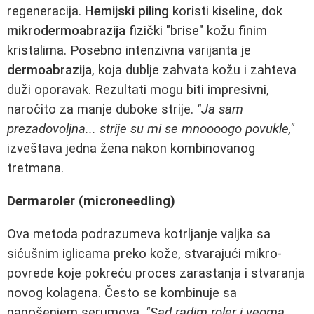
regeneracija.
Hemijski piling
koristi kiseline, dok
mikrodermoabrazija
fizički "brise" kožu finim
kristalima. Posebno intenzivna varijanta je
dermoabrazija
, koja dublje zahvata kožu i zahteva
duži oporavak. Rezultati mogu biti impresivni,
naročito za manje duboke strije.
"Ja sam
prezadovoljna... strije su mi se mnoooogo povukle,"
izveštava jedna žena nakon kombinovanog
tretmana.
Dermaroler (microneedling)
Ova metoda podrazumeva kotrljanje valjka sa
sićušnim iglicama preko kože, stvarajući mikro-
povrede koje pokreću proces zarastanja i stvaranja
novog kolagena. Često se kombinuje sa
nanošenjem serumova.
"Sad radim roler i veoma