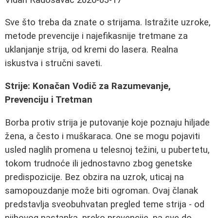
Sve što treba da znate o strijama. Istražite uzroke,
metode prevencije i najefikasnije tretmane za
uklanjanje strija, od kremi do lasera. Realna
iskustva i stručni saveti.
Strije: Konačan Vodič za Razumevanje,
Prevenciju i Tretman
Borba protiv strija je putovanje koje poznaju hiljade
žena, a često i muškaraca. One se mogu pojaviti
usled naglih promena u telesnoj težini, u pubertetu,
tokom trudnoće ili jednostavno zbog genetske
predispozicije. Bez obzira na uzrok, uticaj na
samopouzdanje može biti ogroman. Ovaj članak
predstavlja sveobuhvatan pregled teme strija - od
njihovog nastanka, preko prevencije, pa sve do