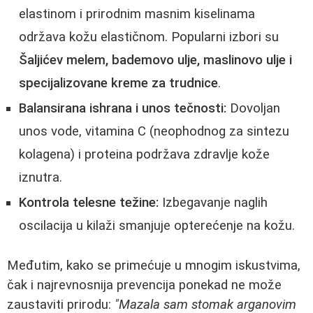
elastinom i prirodnim masnim kiselinama
održava kožu elastičnom. Popularni izbori su
Šaljićev melem, bademovo ulje, maslinovo ulje i
specijalizovane kreme za trudnice
.
Balansirana ishrana i unos tečnosti:
Dovoljan
unos vode, vitamina C (neophodnog za sintezu
kolagena) i proteina podržava zdravlje kože
iznutra.
Kontrola telesne težine:
Izbegavanje naglih
oscilacija u kilaži smanjuje opterećenje na kožu.
Međutim, kako se primećuje u mnogim iskustvima,
čak i najrevnosnija prevencija ponekad ne može
zaustaviti prirodu:
"Mazala sam stomak arganovim