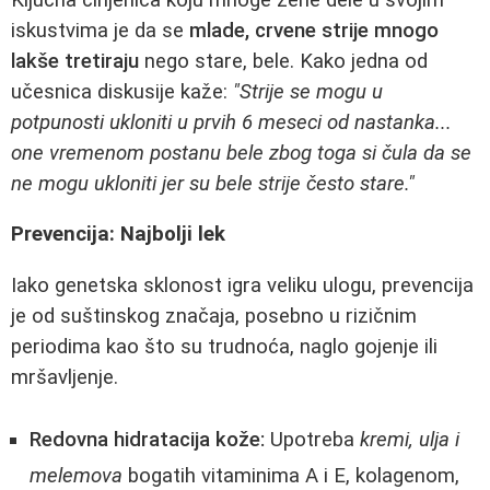
iskustvima je da se
mlade, crvene strije mnogo
lakše tretiraju
nego stare, bele. Kako jedna od
učesnica diskusije kaže:
"Strije se mogu u
potpunosti ukloniti u prvih 6 meseci od nastanka...
one vremenom postanu bele zbog toga si čula da se
ne mogu ukloniti jer su bele strije često stare."
Prevencija: Najbolji lek
Iako genetska sklonost igra veliku ulogu, prevencija
je od suštinskog značaja, posebno u rizičnim
periodima kao što su trudnoća, naglo gojenje ili
mršavljenje.
Redovna hidratacija kože:
Upotreba
kremi, ulja i
melemova
bogatih vitaminima A i E, kolagenom,