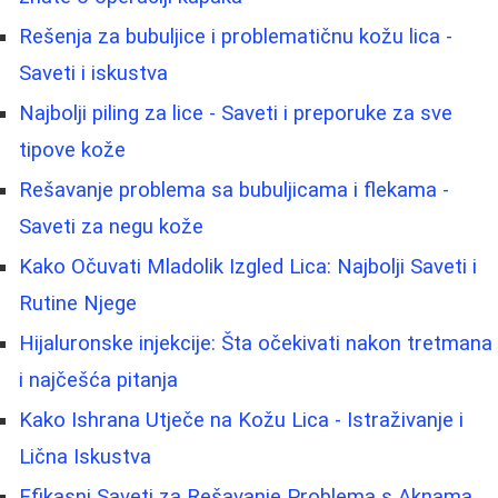
Rešenja za bubuljice i problematičnu kožu lica -
Saveti i iskustva
Najbolji piling za lice - Saveti i preporuke za sve
tipove kože
Rešavanje problema sa bubuljicama i flekama -
Saveti za negu kože
Kako Očuvati Mladolik Izgled Lica: Najbolji Saveti i
Rutine Njege
Hijaluronske injekcije: Šta očekivati nakon tretmana
i najčešća pitanja
Kako Ishrana Utječe na Kožu Lica - Istraživanje i
Lična Iskustva
Efikasni Saveti za Rešavanje Problema s Aknama