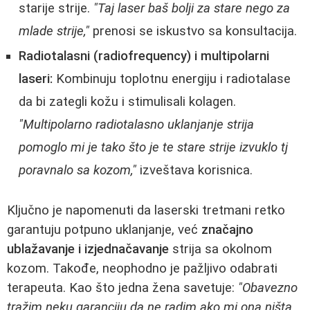
starije strije.
"Taj laser baš bolji za stare nego za
mlade strije,"
prenosi se iskustvo sa konsultacija.
Radiotalasni (radiofrequency) i multipolarni
laseri:
Kombinuju toplotnu energiju i radiotalase
da bi zategli kožu i stimulisali kolagen.
"Multipolarno radiotalasno uklanjanje strija
pomoglo mi je tako što je te stare strije izvuklo tj
poravnalo sa kozom,"
izveštava korisnica.
Ključno je napomenuti da laserski tretmani retko
garantuju potpuno uklanjanje, već
značajno
ublažavanje i izjednačavanje
strija sa okolnom
kozom. Takođe, neophodno je pažljivo odabrati
terapeuta. Kao što jedna žena savetuje:
"Obavezno
tražim neku garanciju da ne radim ako mi ona ništa