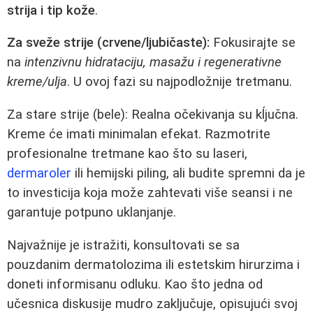
strija i tip kože
.
Za sveže strije (crvene/ljubičaste):
Fokusirajte se
na
intenzivnu hidrataciju, masažu i regenerativne
kreme/ulja
. U ovoj fazi su najpodložnije tretmanu.
Za stare strije (bele): Realna očekivanja su kĺjučna.
Kreme će imati minimalan efekat. Razmotrite
profesionalne tretmane kao što su laseri,
dermaroler
ili hemijski piling, ali budite spremni da je
to investicija koja može zahtevati više seansi i ne
garantuje potpuno uklanjanje.
Najvažnije je istražiti, konsultovati se sa
pouzdanim dermatolozima ili estetskim hirurzima i
doneti informisanu odluku. Kao što jedna od
učesnica diskusije mudro zaključuje, opisujući svoj