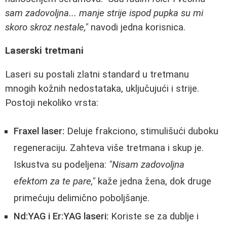
sam zadovoljna... manje strije ispod pupka su mi
skoro skroz nestale,"
navodi jedna korisnica.
Laserski tretmani
Laseri su postali zlatni standard u tretmanu
mnogih kožnih nedostataka, uključujući i strije.
Postoji nekoliko vrsta:
Fraxel laser:
Deluje frakciono, stimulišući duboku
regeneraciju. Zahteva više tretmana i skup je.
Iskustva su podeljena:
"Nisam zadovoljna
efektom za te pare,"
kaže jedna žena, dok druge
primećuju delimično poboljšanje.
Nd:YAG i Er:YAG laseri:
Koriste se za dublje i