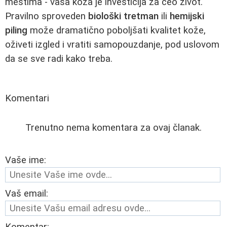
mestima - vaša koža je investicija za ceo život.
Pravilno sproveden
biološki tretman
ili
hemijski
piling
može dramatično poboljšati kvalitet kože,
oživeti izgled i vratiti samopouzdanje, pod uslovom
da se sve radi kako treba.
Komentari
Trenutno nema komentara za ovaj članak.
Vaše ime:
Vaš email: