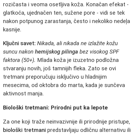
rozičasta i veoma osetljiva koža. Konačan efekat -
glatkoća, ujednačen ten, sužene pore - vidi se tek
nakon potpunog zarastanja, često i nekoliko nedeļa
kasnije.
Ključni savet:
Nikada, ali nikada ne izlažite kožu
suncu nakon
hemijskog pilinga
bez visokog SPF
faktora (50+).
Mlada koža je izuzetno podložna
stvaranju novih, još tamnijih fleka. Zato se ovi
tretmani preporučuju isključivo u hladnijim
mesecima, od oktobra do marta, kada je sunčeva
aktivnost manja.
Biološki tretmani: Prirodni put ka lepote
Za one koji traže neinvazivnije ili prirodnije pristupe,
biološki tretmani
predstavljaju odličnu alternativu ili