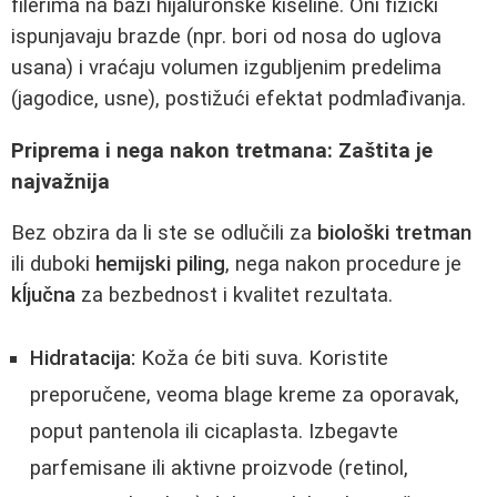
filerima na bazi hijaluronske kiseline. Oni fizicki
ispunjavaju brazde (npr. bori od nosa do uglova
usana) i vraćaju volumen izgubljenim predelima
(jagodice, usne), postižući efektat podmlađivanja.
Priprema i nega nakon tretmana: Zaštita je
najvažnija
Bez obzira da li ste se odlučili za
biološki tretman
ili duboki
hemijski piling
, nega nakon procedure je
kĺjučna
za bezbednost i kvalitet rezultata.
Hidratacija:
Koža će biti suva. Koristite
preporučene, veoma blage kreme za oporavak,
poput pantenola ili cicaplasta. Izbegavte
parfemisane ili aktivne proizvode (retinol,