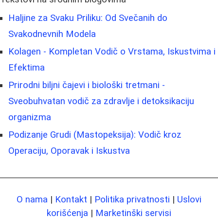
Haljine za Svaku Priliku: Od Svečanih do
Svakodnevnih Modela
Kolagen - Kompletan Vodič o Vrstama, Iskustvima i
Efektima
Prirodni biljni čajevi i biološki tretmani -
Sveobuhvatan vodič za zdravlje i detoksikaciju
organizma
Podizanje Grudi (Mastopeksija): Vodič kroz
Operaciju, Oporavak i Iskustva
O nama
|
Kontakt
|
Politika privatnosti
|
Uslovi
korišćenja
|
Marketinški servisi