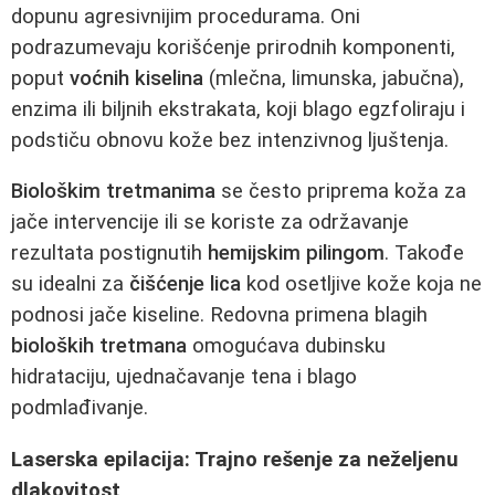
dopunu agresivnijim procedurama. Oni
podrazumevaju korišćenje prirodnih komponenti,
poput
voćnih kiselina
(mlеčna, limunska, jabučna),
enzima ili biljnih ekstrakata, koji blago egzfoliraju i
podstiču obnovu kože bez intenzivnog ljuštenja.
Biološkim tretmanima
se često priprema koža za
jače intervencije ili se koriste za održavanje
rezultata postignutih
hemijskim pilingom
. Takođe
su idealni za
čišćenje lica
kod osetljive kože koja ne
podnosi jače kiseline. Redovna primena blagih
bioloških tretmana
omogućava dubinsku
hidrataciju, ujednačavanje tena i blago
podmlađivanje.
Laserska epilacija: Trajno rešenje za neželjenu
dlakovitost