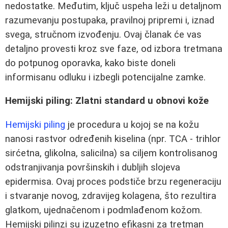
nedostatke. Međutim, ključ uspeha leži u detaljnom
razumevanju postupaka, pravilnoj pripremi i, iznad
svega, stručnom izvođenju. Ovaj članak će vas
detaljno provesti kroz sve faze, od izbora tretmana
do potpunog oporavka, kako biste doneli
informisanu odluku i izbegli potencijalne zamke.
Hemijski piling: Zlatni standard u obnovi kože
Hemijski piling
je procedura u kojoj se na kožu
nanosi rastvor određenih kiselina (npr. TCA - trihlor
sirćetna, glikolna, salicilna) sa ciljem kontrolisanog
odstranjivanja površinskih i dubljih slojeva
epidermisa. Ovaj proces podstiče brzu regeneraciju
i stvaranje novog, zdravijeg kolagena, što rezultira
glatkom, ujednačenom i podmlađenom kožom.
Hemijski pilinzi su izuzetno efikasni za tretman