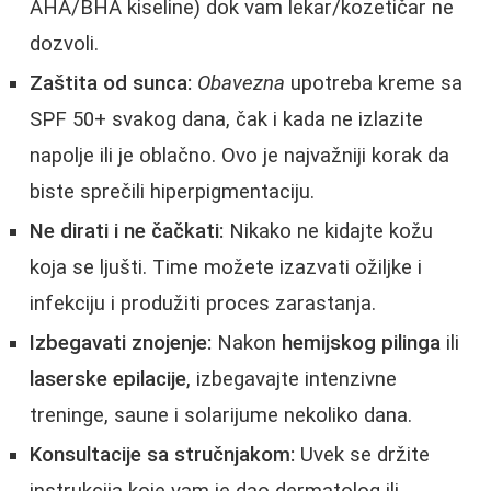
AHA/BHA kiseline) dok vam lekar/kozetičar ne
dozvoli.
Zaštita od sunca:
Obavezna
upotreba kreme sa
SPF 50+ svakog dana, čak i kada ne izlazite
napolje ili je oblačno. Ovo je najvažniji korak da
biste sprečili hiperpigmentaciju.
Ne dirati i ne čačkati:
Nikako ne kidajte kožu
koja se ljušti. Time možete izazvati ožiljke i
infekciju i produžiti proces zarastanja.
Izbegavati znojenje:
Nakon
hemijskog pilinga
ili
laserske epilacije
, izbegavajte intenzivne
treninge, saune i solarijume nekoliko dana.
Konsultacije sa stručnjakom:
Uvek se držite