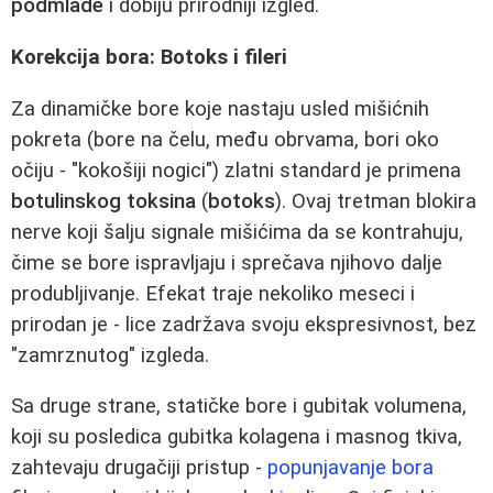
podmlade
i dobiju prirodniji izgled.
Korekcija bora: Botoks i fileri
Za dinamičke bore koje nastaju usled mišićnih
pokreta (bore na čelu, među obrvama, bori oko
očiju - "kokošiji nogici") zlatni standard je primena
botulinskog toksina
(
botoks
). Ovaj tretman blokira
nerve koji šalju signale mišićima da se kontrahuju,
čime se bore ispravljaju i sprečava njihovo dalje
produbljivanje. Efekat traje nekoliko meseci i
prirodan je - lice zadržava svoju ekspresivnost, bez
"zamrznutog" izgleda.
Sa druge strane, statičke bore i gubitak volumena,
koji su posledica gubitka kolagena i masnog tkiva,
zahtevaju drugačiji pristup -
popunjavanje bora