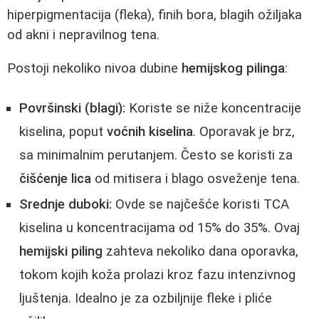
hiperpigmentacija (fleka), finih bora, blagih ožiljaka
od akni i nepravilnog tena.
Postoji nekoliko nivoa dubine
hemijskog pilinga
:
Površinski (blagi):
Koriste se niže koncentracije
kiselina, poput
voćnih kiselina
. Oporavak je brz,
sa minimalnim perutanjem. Često se koristi za
čišćenje lica
od mitisera i blago osveženje tena.
Srednje duboki:
Ovde se najčešće koristi TCA
kiselina u koncentracijama od 15% do 35%. Ovaj
hemijski piling
zahteva nekoliko dana oporavka,
tokom kojih koža prolazi kroz fazu intenzivnog
ljuštenja. Idealno je za ozbiljnije fleke i pliće