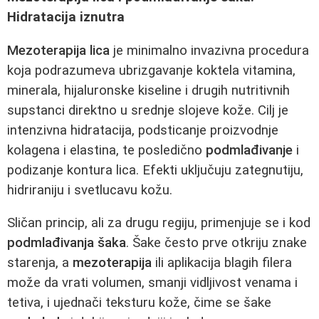
Hidratacija iznutra
Mezoterapija lica
je minimalno invazivna procedura
koja podrazumeva ubrizgavanje koktela vitamina,
minerala, hijaluronske kiseline i drugih nutritivnih
supstanci direktno u srednje slojeve kože. Cilj je
intenzivna hidratacija, podsticanje proizvodnje
kolagena i elastina, te posledično
podmlađivanje
i
podizanje kontura lica. Efekti uključuju zategnutiju,
hidriraniju i svetlucavu kožu.
Sličan princip, ali za drugu regiju, primenjuje se i kod
podmlađivanja šaka
. Šake često prve otkriju znake
starenja, a
mezoterapija
ili aplikacija blagih filera
može da vrati volumen, smanji vidljivost venama i
tetiva, i ujednači teksturu kože, čime se šake