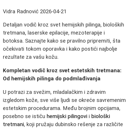
Vidra Radnović
2026-04-21
Detaljan vodič kroz svet hemijskih pilinga, bioloških
tretmana, laserske epilacije, mezoterapije i
botoksa. Saznajte kako se pravilno pripremiti, šta
očekivati tokom oporavka i kako postići najbolje
rezultate za vašu kožu.
Kompletan vodič kroz svet estetskih tretmana:
Od hemijskih pilinga do podmlađivanja
U potrazi za svežim, mladalačkim i zdravim
izgledom kože, sve više ljudi se okreće savremenim
estetskim procedurama. Među brojnim opcijama,
posebno se ističu
hemijski pilingovi
i
biološki
tretmani
, koji pružaju dubinsko rešenje za različite