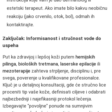
instrukcija koje vam je dao dermatolog ili
estetski terapeut. Ako imate bilo kakvu neobičnu
reakciju (jako crvenilo, otok, bol), odmah ih
kontaktirajte.
Zaključak: Informisanost i stručnost vode do
uspeha
Put ka zdravijoj i lepšoj koži putem
hemijskih
pilinga
,
bioloških tretmana
,
laserske epilacije
ili
mezoterapije
zahteva strpljenje, disciplinu i, pre
svega, poverenje u kvalifikovane profesionalce.
Ključ je u detaljnoj konsultaciji, gde će stručno lice
proceniti tip vaše kože, definisati ciljeve i odabrati
najbezbedniji i najefikasniji protokol lečenja.
Izbegavajte "povoljne" ponude na sumnjivim