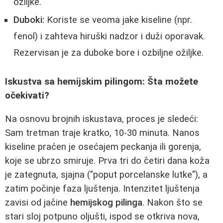
ožiljke.
Duboki:
Koriste se veoma jake kiseline (npr.
fenol) i zahteva hiruški nadzor i duži oporavak.
Rezervisan je za duboke bore i ozbiljne ožiljke.
Iskustva sa hemijskim pilingom: Šta možete
očekivati?
Na osnovu brojnih iskustava, proces je sledeći:
Sam tretman traje kratko, 10-30 minuta. Nanos
kiseline praćen je osećajem peckanja ili gorenja,
koje se ubrzo smiruje. Prva tri do četiri dana koža
je zategnuta, sjajna ("poput porcelanske lutke"), a
zatim počinje faza ljuštenja. Intenzitet ljuštenja
zavisi od jačine
hemijskog pilinga
. Nakon što se
stari sloj potpuno oljušti, ispod se otkriva nova,