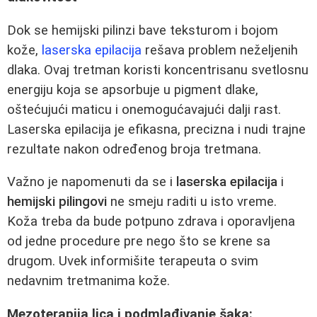
Dok se hemijski pilinzi bave teksturom i bojom
kože,
laserska epilacija
rešava problem neželjenih
dlaka. Ovaj tretman koristi koncentrisanu svetlosnu
energiju koja se apsorbuje u pigment dlake,
oštećujući maticu i onemogućavajući dalji rast.
Laserska epilacija je efikasna, precizna i nudi trajne
rezultate nakon određenog broja tretmana.
Važno je napomenuti da se i
laserska epilacija
i
hemijski pilingovi
ne smeju raditi u isto vreme.
Koža treba da bude potpuno zdrava i oporavljena
od jedne procedure pre nego što se krene sa
drugom. Uvek informišite terapeuta o svim
nedavnim tretmanima kože.
Mezoterapija lica i podmlađivanje šaka: