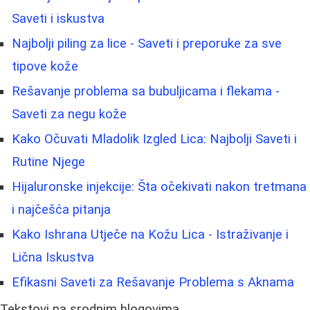
Saveti i iskustva
Najbolji piling za lice - Saveti i preporuke za sve
tipove kože
Rešavanje problema sa bubuljicama i flekama -
Saveti za negu kože
Kako Očuvati Mladolik Izgled Lica: Najbolji Saveti i
Rutine Njege
Hijaluronske injekcije: Šta očekivati nakon tretmana
i najčešća pitanja
Kako Ishrana Utječe na Kožu Lica - Istraživanje i
Lična Iskustva
Efikasni Saveti za Rešavanje Problema s Aknama
Tekstovi na srodnim blogovima