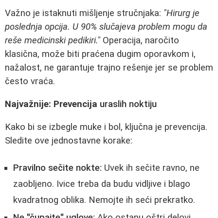
Važno je istaknuti mišljenje stručnjaka:
"Hirurg je
poslednja opcija. U 90% slučajeva problem mogu da
reše medicinski pedikiri."
Operacija, naročito
klasična, može biti praćena dugim oporavkom i,
nažalost, ne garantuje trajno rešenje jer se problem
često vraća.
Najvažnije: Prevencija
uraslih noktiju
Kako bi se izbegle muke i bol, ključna je prevencija.
Sledite ove jednostavne korake:
Pravilno sečite nokte:
Uvek ih sečite ravno, ne
zaobljeno. Ivice treba da budu vidljive i blago
kvadratnog oblika. Nemojte ih seći prekratko.
Ne "čupajte" uglove:
Ako ostanu oštri delovi,