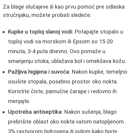
Za blage slučajeve ili kao prvu pomoć pre odlaska
stručnjaku, možete probati sledeće:
Kupke u toploj slanoj vodi:
Potapajte stopalo u
toploj vodi sa morskom ili Epsom so 15-20
minuta, 3-4 puta dnevno. Ovo pomaže u
smanjenju otoka, ublažava bol i omekšava kožu.
Pažljiva higijena i suvoća:
Nakon kupke, temeljno
osušite stopala, posebno prostor oko nokta.
Koristite čiste, pamučne čarape i redovno ih
menjajte.
Upotreba antiseptika:
Nakon sušenja, blago
prebrišite oblast oko nokta vatom natopljenom
3% rastvorom hidrogena ili jodom kako biste