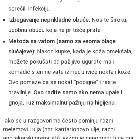
sprečili infekciju.
Izbegavanje neprikladne obuće:
Nosite široku,
udobnu obuću koja ne pritišće prste.
Metoda sa vatom (samo za veoma blage
slučajeve):
Nakon kupke, kada je koža omekšala,
možete pokušati da pažljivo ugurate mali
komadić sterilne vate između ivice nokta i kože.
Ovo pomaže da se nokat "podigne" i raste
pravilnije.
Ovo radite samo ako nema upale i
gnoja, i uz maksimalnu pažnju na higijenu.
Iako se u razgovorima često pominju razni
melemovi i ulja (npr. kantarionovo ulje, razni
apotekarski preparati), važno je napomenuti da oni