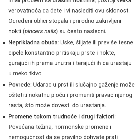
imali problem sa
uraslim noktima
, postoji velika
verovatnoća da ćete i vi naslediti ovu sklonost.
Određeni oblici stopala i prirodno zakrivljeni
nokti (
pincers nails
) su često nasledni.
Neprikladna obuća:
Uske, šiljate ili previše tesne
cipele konstantno pritiskaju prste i nokte,
gurajući ih prema unutra i terajući ih da urastaju
u meko tkivo.
Povrede:
Udarac u prst ili slučajno gaženje može
oštetiti nokatnu ploču i promeniti pravac njenog
rasta, što može dovesti do urastanja.
Promene tokom trudnoće i drugi faktori:
Povećana težina, hormonske promene i
nemogućnost da se pravilno dohvate prsti