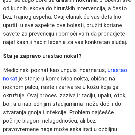
od kućnih lekova do hirurških intervencija, a često
bez trajnog uspeha. Ovaj članak će vas detailno
uputiti u sve aspekte ove bolesti, pružiti korisne
savete za prevenciju i pomoći vam da pronadjete
najefikasniji način lečenja za vaš konkretan slučaj.
Šta je zapravo
urastao nokat
?
Medicinski poznat kao unguis incarnatus,
urastao
nokat
je stanje u kome ivica nokta, obično na
nožnom palcu, raste i zariva se u kožu koja ga
okružuje. Ovaj proces izaziva iritaciju, upalu, otok,
bol, a u naprednijim stadijumima može doći i do
stvaranja gnoja i infekcije. Problem najčešće
počinje blagom nelagodnošću, ali bez
pravovremene nege može eskalirati u ozbiljnu