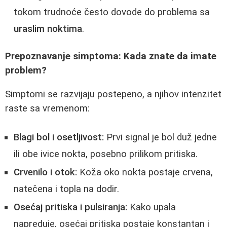
tokom trudnoće često dovode do problema sa
uraslim noktima
.
Prepoznavanje simptoma: Kada znate da imate
problem?
Simptomi se razvijaju postepeno, a njihov intenzitet
raste sa vremenom:
Blagi bol i osetljivost:
Prvi signal je bol duž jedne
ili obe ivice nokta, posebno prilikom pritiska.
Crvenilo i otok:
Koža oko nokta postaje crvena,
natečena i topla na dodir.
Osećaj pritiska i pulsiranja:
Kako upala
napreduje, osećaj pritiska postaje konstantan i