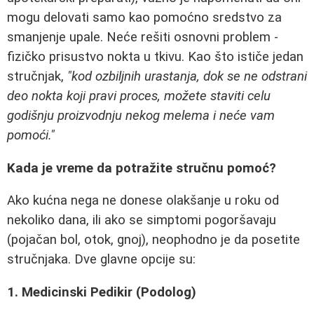
mogu delovati samo kao pomoćno sredstvo za
smanjenje upale. Neće rešiti osnovni problem -
fizičko prisustvo nokta u tkivu. Kao što ističe jedan
stručnjak,
"kod ozbiljnih urastanja, dok se ne odstrani
deo nokta koji pravi proces, možete staviti celu
godišnju proizvodnju nekog melema i neće vam
pomoći."
Kada je vreme da potražite stručnu pomoć?
Ako kućna nega ne donese olakšanje u roku od
nekoliko dana, ili ako se simptomi pogoršavaju
(pojačan bol, otok, gnoj), neophodno je da posetite
stručnjaka. Dve glavne opcije su:
1. Medicinski Pedikir (Podolog)