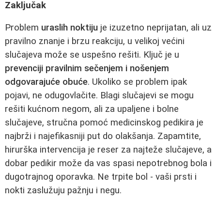
Zaključak
Problem
uraslih noktiju
je izuzetno neprijatan, ali uz
pravilno znanje i brzu reakciju, u velikoj većini
slučajeva može se uspešno rešiti. Ključ je u
prevenciji pravilnim sečenjem i nošenjem
odgovarajuće obuće
. Ukoliko se problem ipak
pojavi, ne odugovlačite. Blagi slučajevi se mogu
rešiti kućnom negom, ali za upaljene i bolne
slučajeve, stručna pomoć medicinskog pedikira je
najbrži i najefikasniji put do olakšanja. Zapamtite,
hirurška intervencija je reser za najteže slučajeve, a
dobar pedikir može da vas spasi nepotrebnog bola i
dugotrajnog oporavka. Ne trpite bol - vaši prsti i
nokti zaslužuju pažnju i negu.