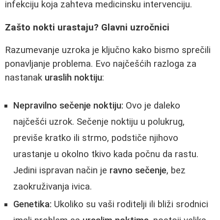
infekciju koja zahteva medicinsku intervenciju.
Zašto nokti urastaju? Glavni uzročnici
Razumevanje uzroka je ključno kako bismo sprečili
ponavljanje problema. Evo najčešćih razloga za
nastanak
uraslih noktiju
:
Nepravilno sečenje noktiju:
Ovo je daleko
najčešći uzrok. Sečenje noktiju u polukrug,
previše kratko ili strmo, podstiče njihovo
urastanje u okolno tkivo kada počnu da rastu.
Jedini ispravan način je
ravno sečenje
, bez
zaokruživanja ivica.
Genetika:
Ukoliko su vaši roditelji ili bliži srodnici