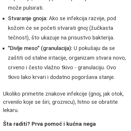
može pulsirati.
Stvaranje gnoja:
Ako se infekcija razvije, pod
kožom će se početi stvarati gnoj (žučkasta
tečnost), što ukazuje na prisustvo bakterija.
"Divlje meso" (granulacija):
U pokušaju da se
zaštiti od stalne iritacije, organizam stvara novo,
crveno i često vlažno tkivo - granulaciju. Ovo
tkivo lako krvari i dodatno pogoršava stanje.
Ukoliko primetite znakove infekcije (gnoj, jak otok,
crvenilo koje se širi, groznicu), hitno se obratite
lekaru.
Šta raditi? Prva pomoć i kućna nega