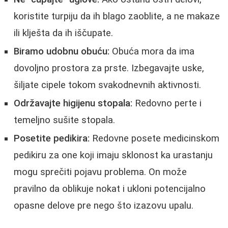
koristite turpiju da ih blago zaoblite, a ne makaze
ili klješta da ih iščupate.
Biramo udobnu obuću:
Obuća mora da ima
dovoljno prostora za prste. Izbegavajte uske,
šiljate cipele tokom svakodnevnih aktivnosti.
Održavajte higijenu stopala:
Redovno perte i
temeljno sušite stopala.
Posetite pedikira:
Redovne posete medicinskom
pedikiru za one koji imaju sklonost ka urastanju
mogu sprečiti pojavu problema. On može
pravilno da oblikuje nokat i ukloni potencijalno
opasne delove pre nego što izazovu upalu.