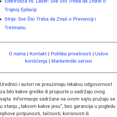
Elektroliza vs. Laser: Sve Što Treba da Znate o
Trajnoj Epilaciji
Strije: Sve Što Treba da Znaš o Prevenciji i
Tretmanu
O nama
|
Kontakt
|
Politika privatnosti
|
Uslovi
korišćenja
|
Marketinški servisi
Urednici i autori ne preuzimaju nikakvu odgovornost
za bilo kakve greške ili propuste u sadržaju ovog
sajta. Informacije sadržane na ovom sajtu pružaju se
u stanju „takvom kakve jesu“, bez garancija u pogledu
njihove potpunosti, tačnosti, korisnosti ili