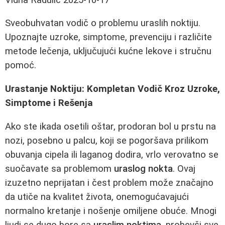
Sveobuhvatan vodič o problemu uraslih noktiju.
Upoznajte uzroke, simptome, prevenciju i različite
metode lečenja, uključujući kućne lekove i stručnu
pomoć.
Urastanje Noktiju: Kompletan Vodič Kroz Uzroke,
Simptome i Rešenja
Ako ste ikada osetili oštar, prodoran bol u prstu na
nozi, posebno u palcu, koji se pogoršava prilikom
obuvanja cipela ili laganog dodira, vrlo verovatno se
suočavate sa problemom
uraslog nokta
. Ovaj
izuzetno neprijatan i čest problem može značajno
da utiče na kvalitet života, onemogućavajući
normalno kretanje i nošenje omiljene obuće. Mnogi
ljudi se dugo bore sa
uraslim noktima
, probevši sve