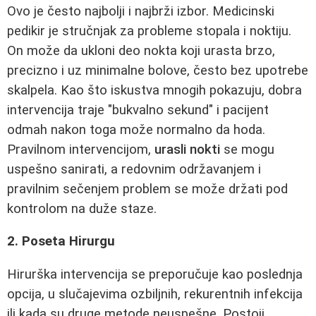
Ovo je često najbolji i najbrži izbor. Medicinski
pedikir je stručnjak za probleme stopala i noktiju.
On može da ukloni deo nokta koji urasta brzo,
precizno i uz minimalne bolove, često bez upotrebe
skalpela. Kao što iskustva mnogih pokazuju, dobra
intervencija traje "bukvalno sekund" i pacijent
odmah nakon toga može normalno da hoda.
Pravilnom intervencijom,
urasli nokti
se mogu
uspešno sanirati, a redovnim održavanjem i
pravilnim sečenjem problem se može držati pod
kontrolom na duže staze.
2. Poseta Hirurgu
Hirurška intervencija se preporučuje kao poslednja
opcija, u slučajevima ozbiljnih, rekurentnih infekcija
ili kada su druge metode neuspešne. Postoji