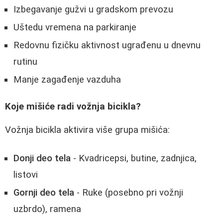
Izbegavanje gužvi u gradskom prevozu
Uštedu vremena na parkiranje
Redovnu fizičku aktivnost ugrađenu u dnevnu
rutinu
Manje zagađenje vazduha
Koje mišiće radi vožnja bicikla?
Vožnja bicikla aktivira više grupa mišića:
Donji deo tela
- Kvadricepsi, butine, zadnjica,
listovi
Gornji deo tela
- Ruke (posebno pri vožnji
uzbrdo), ramena