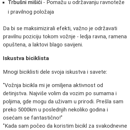
Trbušni mišići
- Pomažu u održavanju ravnoteže
i pravilnog položaja
Da bi se maksimizirali efekti, važno je održavati
pravilnu poziciju tokom vožnje - ledja ravna, ramena
opuštena, a laktovi blago savijeni.
Iskustva biciklista
Mnogi biciklisti dele svoja iskustva i savete:
"Vožnja bicikla mi je omiljena aktivnost od
detinjstva. Najviše volim da vozim po sumama i
poljima, gde mogu da uživam u prirodi. Prešla sam
preko 5000km u poslednjih nekoliko godina i
osećam se fantastično!"
"Kada sam počeo da koristim bicikl za svakodnevne