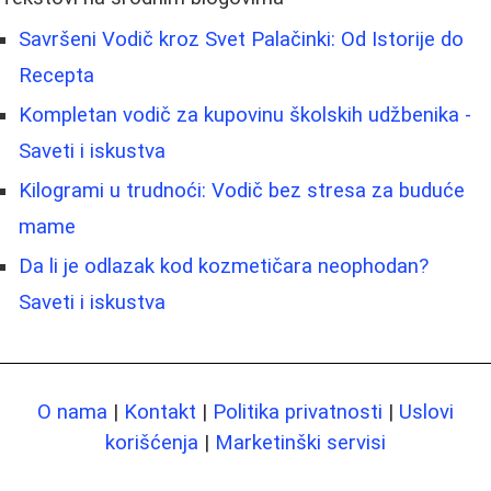
Savršeni Vodič kroz Svet Palačinki: Od Istorije do
Recepta
Kompletan vodič za kupovinu školskih udžbenika -
Saveti i iskustva
Kilogrami u trudnoći: Vodič bez stresa za buduće
mame
Da li je odlazak kod kozmetičara neophodan?
Saveti i iskustva
O nama
|
Kontakt
|
Politika privatnosti
|
Uslovi
korišćenja
|
Marketinški servisi