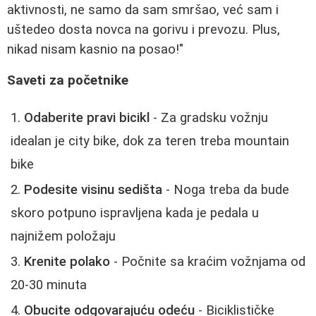
aktivnosti, ne samo da sam smršao, već sam i
uštedeo dosta novca na gorivu i prevozu. Plus,
nikad nisam kasnio na posao!"
Saveti za početnike
Odaberite pravi bicikl
- Za gradsku vožnju
idealan je city bike, dok za teren treba mountain
bike
Podesite visinu sedišta
- Noga treba da bude
skoro potpuno ispravljena kada je pedala u
najnižem položaju
Krenite polako
- Počnite sa kraćim vožnjama od
20-30 minuta
Obucite odgovarajuću odeću
- Biciklističke