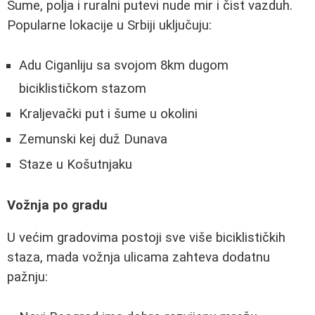
Šume, polja i ruralni putevi nude mir i čist vazduh.
Popularne lokacije u Srbiji uključuju:
Adu Ciganliju sa svojom 8km dugom
biciklističkom stazom
Kraljevački put i šume u okolini
Zemunski kej duž Dunava
Staze u Košutnjaku
Vožnja po gradu
U većim gradovima postoji sve više biciklističkih
staza, mada vožnja ulicama zahteva dodatnu
pažnju: