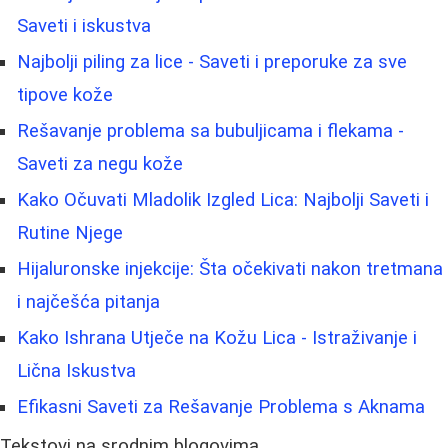
Saveti i iskustva
Najbolji piling za lice - Saveti i preporuke za sve
tipove kože
Rešavanje problema sa bubuljicama i flekama -
Saveti za negu kože
Kako Očuvati Mladolik Izgled Lica: Najbolji Saveti i
Rutine Njege
Hijaluronske injekcije: Šta očekivati nakon tretmana
i najčešća pitanja
Kako Ishrana Utječe na Kožu Lica - Istraživanje i
Lična Iskustva
Efikasni Saveti za Rešavanje Problema s Aknama
Tekstovi na srodnim blogovima