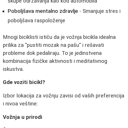
skupe održavanja kao kod automobila
Poboljšava mentalno zdravlje
- Smanjuje stres i
poboljšava raspoloženje
Mnogi biciklisti ističu da je vožnja bicikla idealna
prilika za "pustiti mozak na pašu" i rešavati
probleme dok pedaliraju. To je jedinstvena
kombinacija fizičke aktivnosti i meditativnog
iskustva.
Gde voziti bicikl?
Izbor lokacija za vožnju zavisi od vaših preferencija
i nivoa veštine:
Vožnja u prirodi