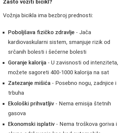
Zašto voziti bicikl?
Vožnja bicikla ima bezbroj prednosti:
Poboljšava fizičko zdravlje
- Jača
kardiovaskularni sistem, smanjuje rizik od
srčanih bolesti i šećerne bolesti
Goranje kalorija
- U zavisnosti od intenziteta,
možete sagoreti 400-1000 kalorija na sat
Zatezanje mišića
- Posebno nogu, zadnjice i
trbuha
Ekološki prihvatljiv
- Nema emisija štetnih
gasova
Ekonomski isplativ
- Nema troškova goriva i