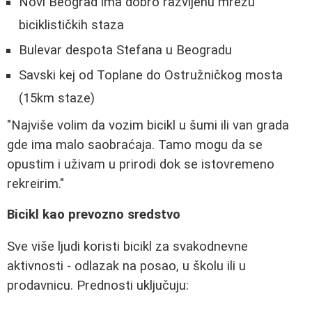
Novi Beograd ima dobro razvijenu mrežu
biciklističkih staza
Bulevar despota Stefana u Beogradu
Savski kej od Toplane do Ostružničkog mosta
(15km staze)
"Najviše volim da vozim bicikl u šumi ili van grada
gde ima malo saobraćaja. Tamo mogu da se
opustim i uživam u prirodi dok se istovremeno
rekreirim."
Bicikl kao prevozno sredstvo
Sve više ljudi koristi bicikl za svakodnevne
aktivnosti - odlazak na posao, u školu ili u
prodavnicu. Prednosti uključuju: