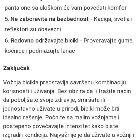
pantalone sa uloškom će vam povećati komfor
Ne zaboravite na bezbednost
- Kaciga, svetla i
reflektori su obavezni
Redovno održavajte bicikl
- Proveravajte gume,
kočnice i podmazujte lanac
Zaključak
Vožnja bicikla predstavlja savršenu kombinaciju
korisnosti i uživanja. Bez obzira da li tražite način
da poboljšate svoje zdravlje, smršate ili
jednostavno uživate u prirodi, bicikl može biti
idealno rešenje. Počnite sa malim vožnjama i
postepeno povećavajte intenzitet kako biste
izgradili kondiciju. Najvažnije je da uživate u vožnji i