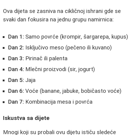
Ova dijeta se zasniva na cikličnoj ishrani gde se
svaki dan fokusira na jednu grupu namirnica:
Dan 1:
Samo povrće (krompir, šargarepa, kupus)
Dan 2:
Isključivo meso (pečeno ili kuvano)
Dan 3:
Pirinač ili palenta
Dan 4:
Mlečni proizvodi (sir, jogurt)
Dan 5:
Jaja
Dan 6:
Voće (banane, jabuke, bobičasto voće)
Dan 7:
Kombinacija mesa i povrća
Iskustva sa dijete
Mnogi koji su probali ovu dijetu ističu sledeće