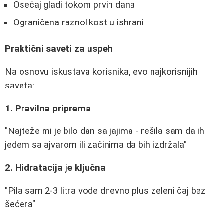
Osećaj gladi tokom prvih dana
Ograničena raznolikost u ishrani
Praktični saveti za uspeh
Na osnovu iskustava korisnika, evo najkorisnijih
saveta:
1. Pravilna priprema
"Najteže mi je bilo dan sa jajima - rešila sam da ih
jedem sa ajvarom ili začinima da bih izdržala"
2. Hidratacija je ključna
"Pila sam 2-3 litra vode dnevno plus zeleni čaj bez
šećera"