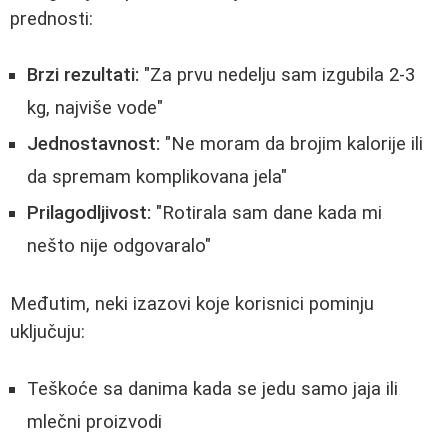
prednosti:
Brzi rezultati:
"Za prvu nedelju sam izgubila 2-3
kg, najviše vode"
Jednostavnost:
"Ne moram da brojim kalorije ili
da spremam komplikovana jela"
Prilagodljivost:
"Rotirala sam dane kada mi
nešto nije odgovaralo"
Međutim, neki izazovi koje korisnici pominju
uključuju:
Teškoće sa danima kada se jedu samo jaja ili
mlečni proizvodi