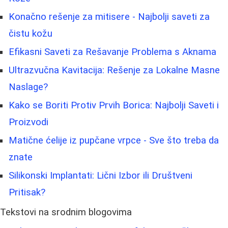
Konačno rešenje za mitisere - Najbolji saveti za
čistu kožu
Efikasni Saveti za Rešavanje Problema s Aknama
Ultrazvučna Kavitacija: Rešenje za Lokalne Masne
Naslage?
Kako se Boriti Protiv Prvih Borica: Najbolji Saveti i
Proizvodi
Matične ćelije iz pupčane vrpce - Sve što treba da
znate
Silikonski Implantati: Lični Izbor ili Društveni
Pritisak?
Tekstovi na srodnim blogovima