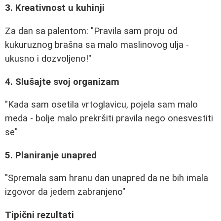
3. Kreativnost u kuhinji
Za dan sa palentom: "Pravila sam proju od
kukuruznog brašna sa malo maslinovog ulja -
ukusno i dozvoljeno!"
4. Slušajte svoj organizam
"Kada sam osetila vrtoglavicu, pojela sam malo
meda - bolje malo prekršiti pravila nego onesvestiti
se"
5. Planiranje unapred
"Spremala sam hranu dan unapred da ne bih imala
izgovor da jedem zabranjeno"
Tipični rezultati