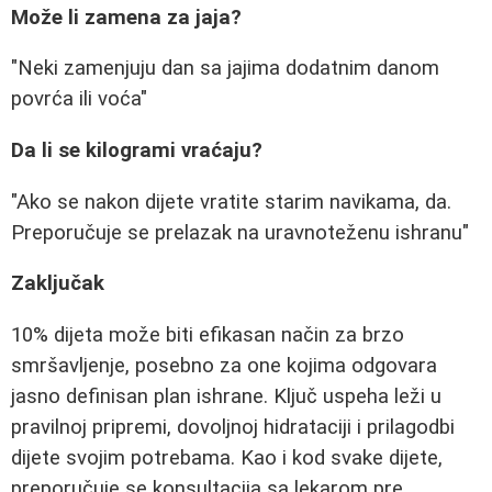
Može li zamena za jaja?
"Neki zamenjuju dan sa jajima dodatnim danom
povrća ili voća"
Da li se kilogrami vraćaju?
"Ako se nakon dijete vratite starim navikama, da.
Preporučuje se prelazak na uravnoteženu ishranu"
Zaključak
10% dijeta može biti efikasan način za brzo
smršavljenje, posebno za one kojima odgovara
jasno definisan plan ishrane. Ključ uspeha leži u
pravilnoj pripremi, dovoljnoj hidrataciji i prilagodbi
dijete svojim potrebama. Kao i kod svake dijete,
preporučuje se konsultacija sa lekarom pre