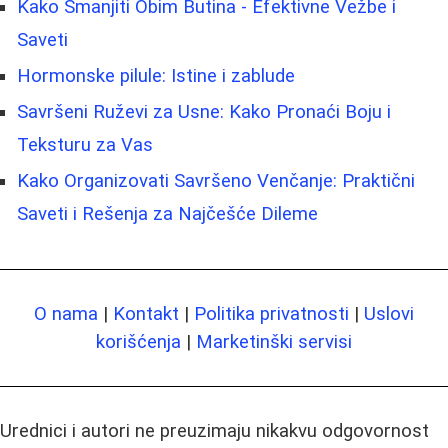
Kako Smanjiti Obim Butina - Efektivne Vežbe i
Saveti
Hormonske pilule: Istine i zablude
Savršeni Ruževi za Usne: Kako Pronaći Boju i
Teksturu za Vas
Kako Organizovati Savršeno Venčanje: Praktični
Saveti i Rešenja za Najčešće Dileme
O nama
|
Kontakt
|
Politika privatnosti
|
Uslovi
korišćenja
|
Marketinški servisi
Urednici i autori ne preuzimaju nikakvu odgovornost