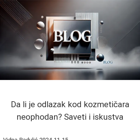
Da li je odlazak kod kozmetičara
neophodan? Saveti i iskustva
Vidna Radulić
2024-11-15