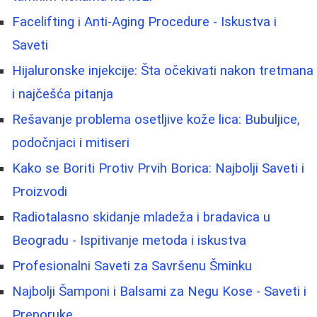
Facelifting i Anti-Aging Procedure - Iskustva i
Saveti
Hijaluronske injekcije: Šta očekivati nakon tretmana
i najčešća pitanja
Rešavanje problema osetljive kože lica: Bubuljice,
podočnjaci i mitiseri
Kako se Boriti Protiv Prvih Borica: Najbolji Saveti i
Proizvodi
Radiotalasno skidanje mladeža i bradavica u
Beogradu - Ispitivanje metoda i iskustva
Profesionalni Saveti za Savršenu Šminku
Najbolji Šamponi i Balsami za Negu Kose - Saveti i
Preporuke