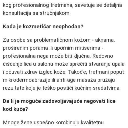
kog profesionalnog tretmana, savetuje se detaljna
konsultacija sa stručnjakom.
Kada je kozmetičar neophodan?
Za osobe sa problematičnom kožom - aknama,
proširenim porama ili upornim mitiserima -
profesionalna nega može biti ključna. Redovno
čišćenje lica u salonu može sprečiti stvaranje upala
i očuvati zdrav izgled kože. Takođe, tretmani poput
mikrodermoabrazije ili anti-age masaža pružaju
rezultate koje je teško postići kućnim sredstvima.
Da li je moguće zadovoljavajuće negovati lice
kod kuće?
Mnoge žene uspešno kombinuju kvalitetnu