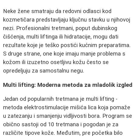
Neke žene smatraju da redovni odlasci kod
kozmetičara predstavljaju ključnu stavku u njihovoj
nezi. Profesionalni tretmani, poput dubinskog
čišćenja, multi liftinga ili hidratacije, mogu dati
rezultate koje je teško postići kućnim preparatima.
S druge strane, one koje imaju manje problema s
kožom ili izuzetno osetljivu kožu često se
opredeljuju za samostalnu negu.
Multi lifting: Moderna metoda za mladolik izgled
Jedan od popularnih tretmana je multi lifting -
metoda elektrostimulacije mišića lica koja pomaže
u zatezanju i smanjenju vidljivosti bora. Program se
obično sastoji od 10 tretmana i pogodan je za
različite tipove kože. Međutim, pre početka bilo