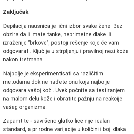
Zaključak
Depilacija nausnica je lični izbor svake žene. Bez
obzira da li imate tanke, neprimetne dlake ili
izraženije "brkove", postoji rešenje koje će vam
odgovarati. Ključ je u strpljenju i pravilnoj nezi kože
nakon tretmana.
Najbolje je eksperimentisati sa različitim
metodama dok ne nađete onu koja najbolje
odgovara vašoj koži. Uvek počnite sa testiranjem
na malom delu kože i obratite pažnju na reakcije
vašeg organizma.
Zapamtite - savršeno glatko lice nije realan
standard, a prirodne varijacije u količini i boji dlaka