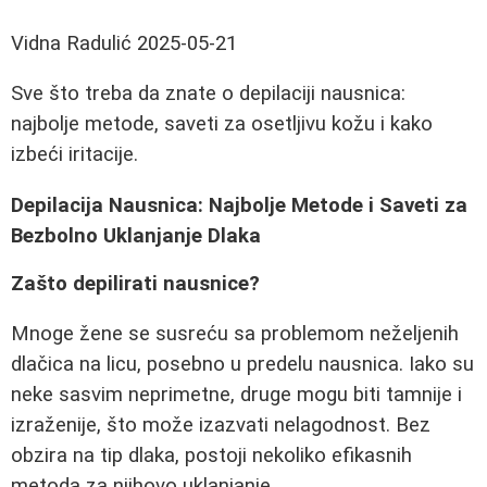
Vidna Radulić
2025-05-21
Sve što treba da znate o depilaciji nausnica:
najbolje metode, saveti za osetljivu kožu i kako
izbeći iritacije.
Depilacija Nausnica: Najbolje Metode i Saveti za
Bezbolno Uklanjanje Dlaka
Zašto depilirati nausnice?
Mnoge žene se susreću sa problemom neželjenih
dlačica na licu, posebno u predelu nausnica. Iako su
neke sasvim neprimetne, druge mogu biti tamnije i
izraženije, što može izazvati nelagodnost. Bez
obzira na tip dlaka, postoji nekoliko efikasnih
metoda za njihovo uklanjanje.