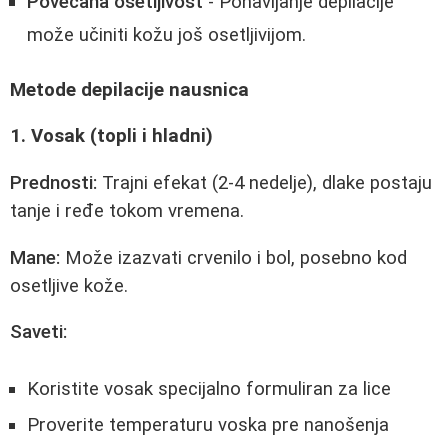
Povećana osetljivost
- Ponavljanje depilacije
može učiniti kožu još osetljivijom.
Metode depilacije nausnica
1. Vosak (topli i hladni)
Prednosti:
Trajni efekat (2-4 nedelje), dlake postaju
tanje i ređe tokom vremena.
Mane:
Može izazvati crvenilo i bol, posebno kod
osetljive kože.
Saveti:
Koristite vosak specijalno formuliran za lice
Proverite temperaturu voska pre nanošenja