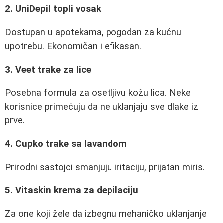
2. UniDepil topli vosak
Dostupan u apotekama, pogodan za kućnu
upotrebu. Ekonomičan i efikasan.
3. Veet trake za lice
Posebna formula za osetljivu kožu lica. Neke
korisnice primećuju da ne uklanjaju sve dlake iz
prve.
4. Cupko trake sa lavandom
Prirodni sastojci smanjuju iritaciju, prijatan miris.
5. Vitaskin krema za depilaciju
Za one koji žele da izbegnu mehaničko uklanjanje