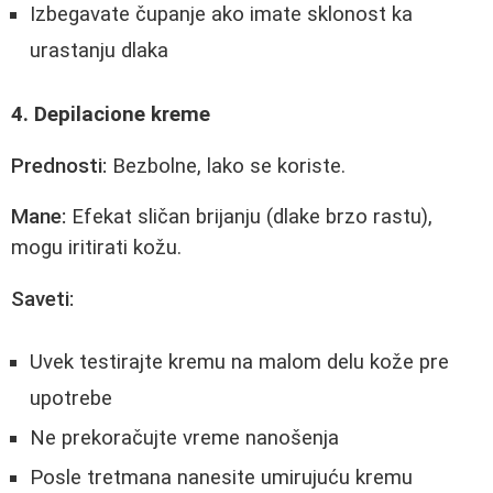
Izbegavate čupanje ako imate sklonost ka
urastanju dlaka
4. Depilacione kreme
Prednosti:
Bezbolne, lako se koriste.
Mane:
Efekat sličan brijanju (dlake brzo rastu),
mogu iritirati kožu.
Saveti:
Uvek testirajte kremu na malom delu kože pre
upotrebe
Ne prekoračujte vreme nanošenja
Posle tretmana nanesite umirujuću kremu