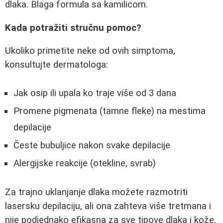
dlaka. Blaga formula sa kamilicom.
Kada potražiti stručnu pomoc?
Ukoliko primetite neke od ovih simptoma,
konsultujte dermatologa:
Jak osip ili upala ko traje više od 3 dana
Promene pigmenata (tamne fleke) na mestima
depilacije
Česte bubuljice nakon svake depilacije
Alergijske reakcije (otekline, svrab)
Za trajno uklanjanje dlaka možete razmotriti
lasersku depilaciju, ali ona zahteva više tretmana i
nije podjednako efikasna za sve tipove dlaka i kože.