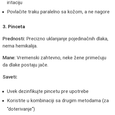
iritaciju
Povlačite traku paralelno sa kožom, a ne nagore
3. Pinceta
Prednosti:
Precizno uklanjanje pojedinačnih dlaka,
nema hemikalija.
Mane:
Vremenski zahtevno, neke žene primećuju
da dlake postaju jače.
Saveti:
Uvek dezinfikujte pincetu pre upotrebe
Koristite u kombinaciji sa drugim metodama (za
"doterivanje")