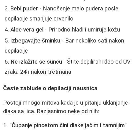
Bebi puder
- Nanošenje malo pudera posle
depilacije smanjuje crvenilo
Aloe vera gel
- Prirodno hladi i umiruje kožu
Izbegavajte šminku
- Bar nekoliko sati nakon
depilacije
Ne izlažite se suncu
- Štite depilirani deo od UV
zraka 24h nakon tretmana
Česte zablude o depilaciji nausnica
Postoji mnogo mitova kada je u pitanju uklanjanje
dlaka sa lica. Razjasnimo neke od njih:
1. "Čupanje pincetom čini dlake jačim i tamnijim"