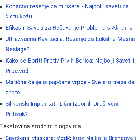
Konačno rešenje za mitisere - Najbolji saveti za
čistu kožu
Efikasni Saveti za Rešavanje Problema s Aknama
Ultrazvučna Kavitacija: Rešenje za Lokalne Masne
Naslage?
Kako se Boriti Protiv Prvih Borica: Najbolji Saveti i
Proizvodi
Matične ćelije iz pupčane vrpce - Sve što treba da
znate
Silikonski Implantati: Lični Izbor ili Društveni
Pritisak?
Tekstovi na srodnim blogovima
Savršena Maskara: Vodič kroz Najbolje Brendove i