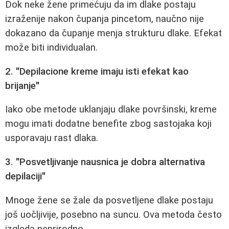
Dok neke žene primećuju da im dlake postaju
izraženije nakon čupanja pincetom, naučno nije
dokazano da čupanje menja strukturu dlake. Efekat
može biti individualan.
2. "Depilacione kreme imaju isti efekat kao
brijanje"
Iako obe metode uklanjaju dlake površinski, kreme
mogu imati dodatne benefite zbog sastojaka koji
usporavaju rast dlaka.
3. "Posvetljivanje nausnica je dobra alternativa
depilaciji"
Mnoge žene se žale da posvetljene dlake postaju
još uočljivije, posebno na suncu. Ova metoda često
izgleda neprirodno.