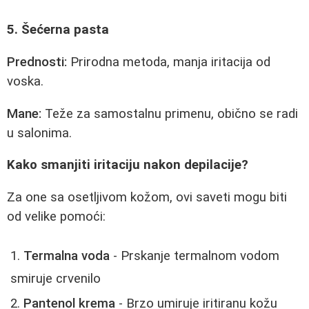
5. Šećerna pasta
Prednosti:
Prirodna metoda, manja iritacija od
voska.
Mane:
Teže za samostalnu primenu, obično se radi
u salonima.
Kako smanjiti iritaciju nakon depilacije?
Za one sa osetljivom kožom, ovi saveti mogu biti
od velike pomoći:
Termalna voda
- Prskanje termalnom vodom
smiruje crvenilo
Pantenol krema
- Brzo umiruje iritiranu kožu