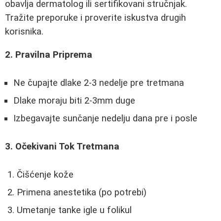
obavlja dermatolog ili sertifikovani stručnjak.
Tražite preporuke i proverite iskustva drugih
korisnika.
2. Pravilna Priprema
Ne čupajte dlake 2-3 nedelje pre tretmana
Dlake moraju biti 2-3mm duge
Izbegavajte sunčanje nedelju dana pre i posle
3. Očekivani Tok Tretmana
Čišćenje kože
Primena anestetika (po potrebi)
Umetanje tanke igle u folikul