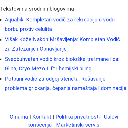
Tekstovi na srodnim blogovima
Aquabik: Kompletan vodič za rekreaciju u vodi i
borbu protiv celulita
Višak Kože Nakon Mršavljenja: Kompletan Vodič
za Zatezanje i Obnavljanje
Sveobuhvatan vodič kroz biološke tretmane lica:
Glina, Cryo Mezo Lift i hemijski piling
Potpuni vodič za odgoj šteneta: Rešavanje
problema grickanja, čepanja nameštaja i dominacije
O nama
|
Kontakt
|
Politika privatnosti
|
Uslovi
korišćenja
|
Marketinški servisi