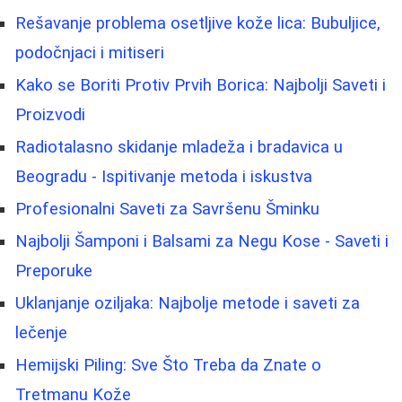
Rešavanje problema osetljive kože lica: Bubuljice,
podočnjaci i mitiseri
Kako se Boriti Protiv Prvih Borica: Najbolji Saveti i
Proizvodi
Radiotalasno skidanje mladeža i bradavica u
Beogradu - Ispitivanje metoda i iskustva
Profesionalni Saveti za Savršenu Šminku
Najbolji Šamponi i Balsami za Negu Kose - Saveti i
Preporuke
Uklanjanje oziljaka: Najbolje metode i saveti za
lečenje
Hemijski Piling: Sve Što Treba da Znate o
Tretmanu Kože