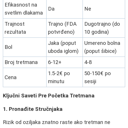
Efikasnost na
Da
Ne
svetlim dlakama
Trajnost
Trajno (FDA
Dugotrajno (do
rezultata
potvrđeno)
10 godina)
Jaka (poput
Umereno bolna
Bol
uboda iglom)
(poput šibice)
Broj tretmana
6-12+
4-8
1.5-2€ po
50-150€ po
Cena
minutu
sesiji
Ključni Saveti Pre Početka Tretmana
1. Pronađite Stručnjaka
Rizik od oziljaka znatno raste ako tretman ne