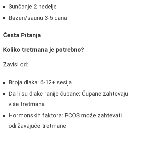
Sunčanje 2 nedelje
Bazen/saunu 3-5 dana
Česta Pitanja
Koliko tretmana je potrebno?
Zavisi od:
Broja dlaka: 6-12+ sesija
Da li su dlake ranije čupane: Čupane zahtevaju
više tretmana
Hormonskih faktora: PCOS može zahtevati
održavajuće tretmane