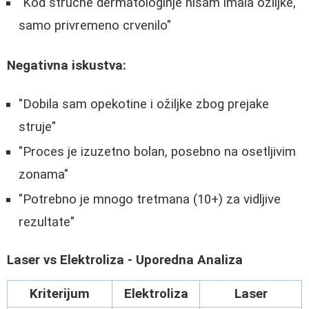
"Kod stručne dermatologinje nisam imala oziljke,
samo privremeno crvenilo"
Negativna iskustva:
"Dobila sam opekotine i ožiljke zbog prejake
struje"
"Proces je izuzetno bolan, posebno na osetljivim
zonama"
"Potrebno je mnogo tretmana (10+) za vidljive
rezultate"
Laser vs Elektroliza - Uporedna Analiza
Kriterijum
Elektroliza
Laser