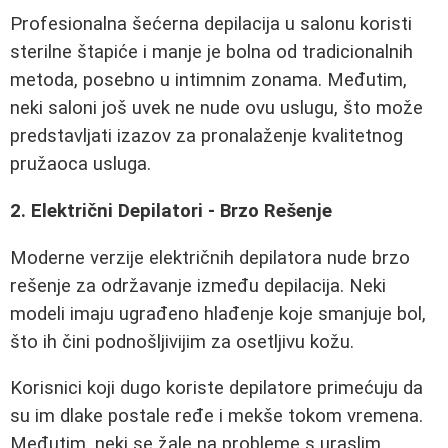
Profesionalna šećerna depilacija u salonu koristi
sterilne štapiće i manje je bolna od tradicionalnih
metoda, posebno u intimnim zonama. Međutim,
neki saloni još uvek ne nude ovu uslugu, što može
predstavljati izazov za pronalaženje kvalitetnog
pružaoca usluga.
2. Električni Depilatori - Brzo Rešenje
Moderne verzije električnih depilatora nude brzo
rešenje za održavanje između depilacija. Neki
modeli imaju ugrađeno hlađenje koje smanjuje bol,
što ih čini podnošljivijim za osetljivu kožu.
Korisnici koji dugo koriste depilatore primećuju da
su im dlake postale ređe i mekše tokom vremena.
Međutim, neki se žale na probleme s uraslim