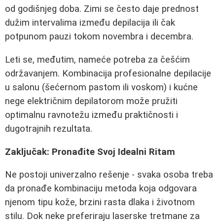
od godišnjeg doba. Zimi se često daje prednost
dužim intervalima između depilacija ili čak
potpunom pauzi tokom novembra i decembra.
Leti se, međutim, nameće potreba za češćim
održavanjem. Kombinacija profesionalne depilacije
u salonu (šećernom pastom ili voskom) i kućne
nege električnim depilatorom može pružiti
optimalnu ravnotežu između praktičnosti i
dugotrajnih rezultata.
Zaključak: Pronađite Svoj Idealni Ritam
Ne postoji univerzalno rešenje - svaka osoba treba
da pronađe kombinaciju metoda koja odgovara
njenom tipu kože, brzini rasta dlaka i životnom
stilu. Dok neke preferiraju laserske tretmane za