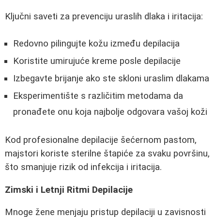
Ključni saveti za prevenciju uraslih dlaka i iritacija:
Redovno pilingujte kožu između depilacija
Koristite umirujuće kreme posle depilacije
Izbegavte brijanje ako ste skloni uraslim dlakama
Eksperimentište s različitim metodama da
pronađete onu koja najbolje odgovara vašoj koži
Kod profesionalne depilacije šećernom pastom,
majstori koriste sterilne štapiće za svaku površinu,
što smanjuje rizik od infekcija i iritacija.
Zimski i Letnji Ritmi Depilacije
Mnoge žene menjaju pristup depilaciji u zavisnosti