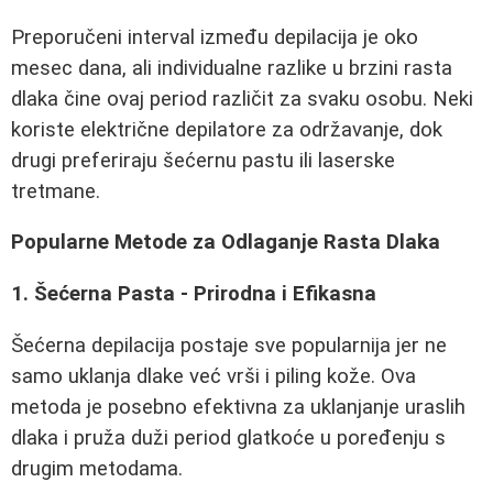
Preporučeni interval između depilacija je oko
mesec dana, ali individualne razlike u brzini rasta
dlaka čine ovaj period različit za svaku osobu. Neki
koriste električne depilatore za održavanje, dok
drugi preferiraju šećernu pastu ili laserske
tretmane.
Popularne Metode za Odlaganje Rasta Dlaka
1. Šećerna Pasta - Prirodna i Efikasna
Šećerna depilacija postaje sve popularnija jer ne
samo uklanja dlake već vrši i piling kože. Ova
metoda je posebno efektivna za uklanjanje uraslih
dlaka i pruža duži period glatkoće u poređenju s
drugim metodama.