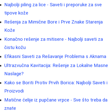
Najbolji piling za lice - Saveti i preporuke za sve
tipove kože
Rešenja za Mimične Bore i Prve Znake Starenja
Kože
Konačno rešenje za mitisere - Najbolji saveti za
čistu kožu
Efikasni Saveti za Rešavanje Problema s Aknama
Ultrazvučna Kavitacija: Rešenje za Lokalne Masne
Naslage?
Kako se Boriti Protiv Prvih Borica: Najbolji Saveti i
Proizvodi
Matične ćelije iz pupčane vrpce - Sve što treba da
znate