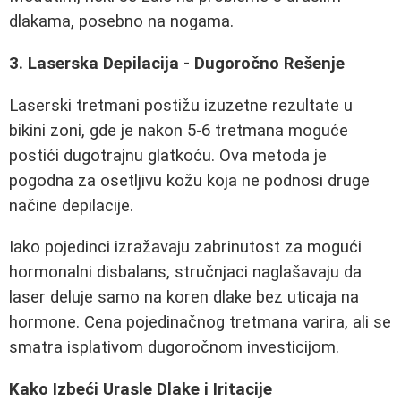
dlakama, posebno na nogama.
3. Laserska Depilacija - Dugoročno Rešenje
Laserski tretmani postižu izuzetne rezultate u
bikini zoni, gde je nakon 5-6 tretmana moguće
postići dugotrajnu glatkoću. Ova metoda je
pogodna za osetljivu kožu koja ne podnosi druge
načine depilacije.
Iako pojedinci izražavaju zabrinutost za mogući
hormonalni disbalans, stručnjaci naglašavaju da
laser deluje samo na koren dlake bez uticaja na
hormone. Cena pojedinačnog tretmana varira, ali se
smatra isplativom dugoročnom investicijom.
Kako Izbeći Urasle Dlake i Iritacije