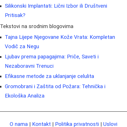
Silikonski Implantati: Lični Izbor ili Društveni
Pritisak?
Tekstovi na srodnim blogovima
Tajna Lijepe Njegovane Kože Vrata: Kompletan
Vodič za Negu
Ljubav prema papagajima: Priče, Saveti i
Nezaboravni Trenuci
Efikasne metode za uklanjanje celulita
Gromobrani i Zaštita od Požara: Tehnička i
Ekološka Analiza
O nama
|
Kontakt
|
Politika privatnosti
|
Uslovi