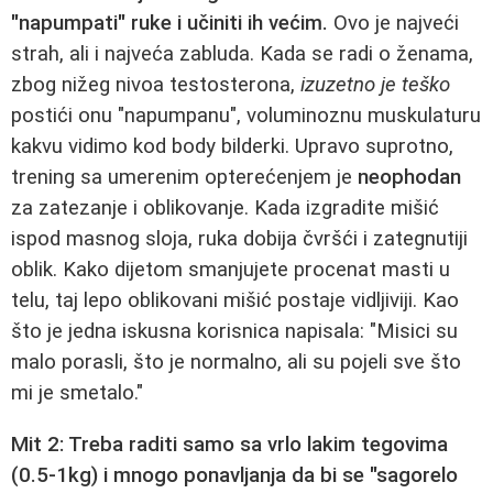
"napumpati" ruke i učiniti ih većim.
Ovo je najveći
strah, ali i najveća zabluda. Kada se radi o ženama,
zbog nižeg nivoa testosterona,
izuzetno je teško
postići onu "napumpanu", voluminoznu muskulaturu
kakvu vidimo kod body bilderki. Upravo suprotno,
trening sa umerenim opterećenjem je
neophodan
za zatezanje i oblikovanje. Kada izgradite mišić
ispod masnog sloja, ruka dobija čvršći i zategnutiji
oblik. Kako dijetom smanjujete procenat masti u
telu, taj lepo oblikovani mišić postaje vidljiviji. Kao
što je jedna iskusna korisnica napisala: "Misici su
malo porasli, što je normalno, ali su pojeli sve što
mi je smetalo."
Mit 2: Treba raditi samo sa vrlo lakim tegovima
(0.5-1kg) i mnogo ponavljanja da bi se "sagorelo