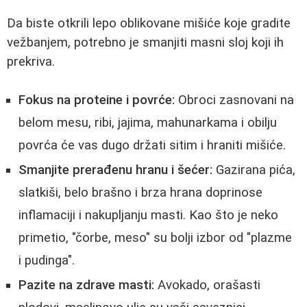
Da biste otkrili lepo oblikovane mišiće koje gradite
vežbanjem, potrebno je smanjiti masni sloj koji ih
prekriva.
Fokus na proteine i povrće:
Obroci zasnovani na
belom mesu, ribi, jajima, mahunarkama i obilju
povrća će vas dugo držati sitim i hraniti mišiće.
Smanjite prerađenu hranu i šećer:
Gazirana pića,
slatkiši, belo brašno i brza hrana doprinose
inflamaciji i nakupljanju masti. Kao što je neko
primetio, "čorbe, meso" su bolji izbor od "plazme
i pudinga".
Pazite na zdrave masti:
Avokado, orašasti