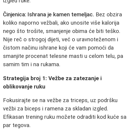
izgled ruke.
Činjenica: Ishrana je kamen temeljac.
Bez obzira
koliko naporno vežbali, ako unosite više kalorija
nego što trošite, smanjenje obima će biti teško.
Nije reč o strogoj dijeti, već o uravnoteženom i
čistom načinu ishrane koji će vam pomoći da
smanjite procenat telesne masti u celom telu, pa
samim tim i na rukama.
Strategija broj 1: Vežbe za zatezanje i
oblikovanje ruku
Fokusirajte se na vežbe za triceps, uz podršku
vežbi za biceps i ramena za skladan izgled.
Efikasan trening ruku možete odraditi kod kuće sa
par tegova.