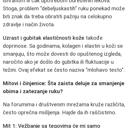
ishranom ili čak upotrebom određenih lekova.
Stoga, problem "debeljuskastih" ruku ponekad može
biti znak da treba obratiti pažnju na celokupno
zdravlje i način života.
Uzrast i gubitak elastičnosti kože
takođe
doprinose. Sa godinama, kolagen i elastin u koži se
smanjuju, što može dovesti do opuštenog izgleda,
naročito ako je došlo do gubitka ili fluktuacije u
težini. Ovaj efekat se često naziva "mlohavo testo".
Mitovi i činjenice: Šta zaista deluje za smanjenje
obima i zatezanje ruku?
Na forumima i društvenim mrežama kruže različita,
često oprečna mišljenja. Hajde da ih raščistimo.
Mit 1: Vežbanje sa tegovima će mi samo