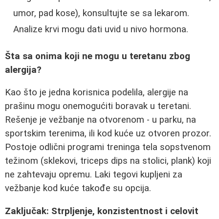
umor, pad kose), konsultujte se sa lekarom.
Analize krvi mogu dati uvid u nivo hormona.
Šta sa onima koji ne mogu u teretanu zbog
alergija?
Kao što je jedna korisnica podelila, alergije na
prašinu mogu onemogućiti boravak u teretani.
Rešenje je vežbanje na otvorenom - u parku, na
sportskim terenima, ili kod kuće uz otvoren prozor.
Postoje odlični programi treninga tela sopstvenom
težinom (sklekovi, triceps dips na stolici, plank) koji
ne zahtevaju opremu. Laki tegovi kupljeni za
vežbanje kod kuće takođe su opcija.
Zaključak: Strpljenje, konzistentnost i celovit