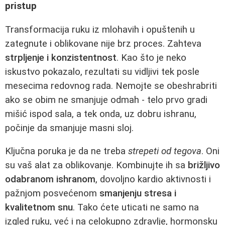
pristup
Transformacija ruku iz mlohavih i opuštenih u
zategnute i oblikovane nije brz proces. Zahteva
strpljenje i konzistentnost
. Kao što je neko
iskustvo pokazalo, rezultati su vidljivi tek posle
mesecima redovnog rada. Nemojte se obeshrabriti
ako se obim ne smanjuje odmah - telo prvo gradi
mišić ispod sala, a tek onda, uz dobru ishranu,
počinje da smanjuje masni sloj.
Ključna poruka je da ne treba
strepeti od tegova
. Oni
su vaš alat za oblikovanje. Kombinujte ih sa
brižljivo
odabranom ishranom
, dovoljno kardio aktivnosti i
pažnjom posvećenom
smanjenju stresa i
kvalitetnom snu
. Tako ćete uticati ne samo na
izgled ruku, već i na celokupno zdravlje, hormonsku