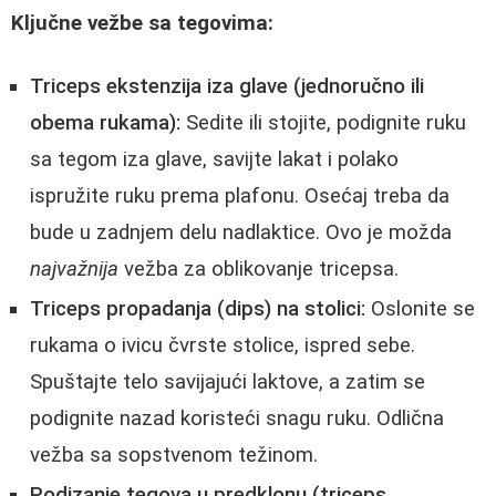
Ključne vežbe sa tegovima:
Triceps ekstenzija iza glave (jednoručno ili
obema rukama):
Sedite ili stojite, podignite ruku
sa tegom iza glave, savijte lakat i polako
ispružite ruku prema plafonu. Osećaj treba da
bude u zadnjem delu nadlaktice. Ovo je možda
najvažnija
vežba za oblikovanje tricepsa.
Triceps propadanja (dips) na stolici:
Oslonite se
rukama o ivicu čvrste stolice, ispred sebe.
Spuštajte telo savijajući laktove, a zatim se
podignite nazad koristeći snagu ruku. Odlična
vežba sa sopstvenom težinom.
Podizanje tegova u predklonu (triceps