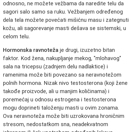
odnosno, ne možete vežbama da naredite telu da
sagori salo samo sa ruku. Vežbanjem određenog
dela tela možete povećati mišićnu masu i zategnuti
kožu, ali sagorevanje masti dešava se sistemski, u
celom telu.
Hormonska ravnoteža
je drugi, izuzetno bitan
faktor. Kod žena, nakupljanje mekog, "mlohavog"
sala na tricepsu (zadnjem delu nadlaktice) i
ramenima može biti povezano sa neravnotežom
polnih hormona. Nizak nivo testosterona (koji žene
takođe proizvode, ali u manjim količinama) i
poremećaj u odnosu estrogena i testosterona
mogu doprineti taloženju masti u ovim zonama.
Ova neravnoteža može biti uzrokovana hroničnim
stresom, nedostatkom sna, neadekvatnom