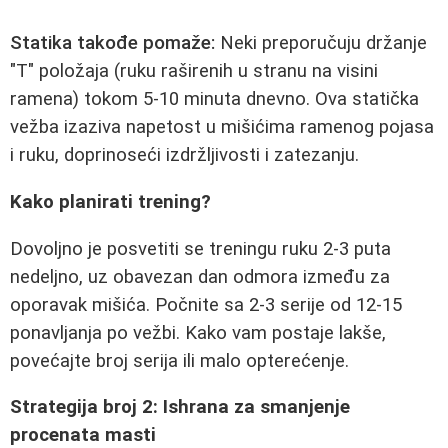
Statika takođe pomaže:
Neki preporučuju držanje
"T" položaja (ruku raširenih u stranu na visini
ramena) tokom 5-10 minuta dnevno. Ova statička
vežba izaziva napetost u mišićima ramenog pojasa
i ruku, doprinoseći izdržljivosti i zatezanju.
Kako planirati trening?
Dovoljno je posvetiti se treningu ruku 2-3 puta
nedeljno, uz obavezan dan odmora između za
oporavak mišića. Počnite sa 2-3 serije od 12-15
ponavljanja po vežbi. Kako vam postaje lakše,
povećajte broj serija ili malo opterećenje.
Strategija broj 2: Ishrana za smanjenje
procenata masti