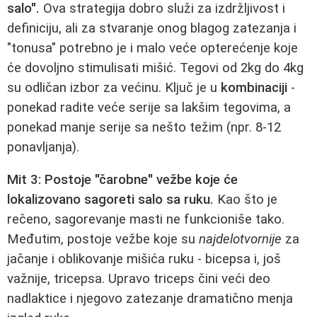
salo".
Ova strategija dobro služi za izdržljivost i
definiciju, ali za stvaranje onog blagog zatezanja i
"tonusa" potrebno je i malo veće opterećenje koje
će dovoljno stimulisati mišić. Tegovi od 2kg do 4kg
su odličan izbor za većinu. Ključ je u
kombinaciji
-
ponekad radite veće serije sa lakšim tegovima, a
ponekad manje serije sa nešto težim (npr. 8-12
ponavljanja).
Mit 3: Postoje "čarobne" vežbe koje će
lokalizovano sagoreti salo sa ruku.
Kao što je
rečeno, sagorevanje masti ne funkcioniše tako.
Međutim, postoje vežbe koje su
najdelotvornije
za
jačanje i oblikovanje mišića ruku - bicepsa i, još
važnije, tricepsa. Upravo triceps čini veći deo
nadlaktice i njegovo zatezanje dramatično menja