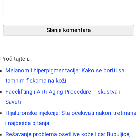
Slanje komentara
Pročitajte i...
Melanom i hiperpigmentacija: Kako se boriti sa
tamnim flekama na koži
Facelifting i Anti-Aging Procedure - Iskustva i
Saveti
Hijaluronske injekcije: Šta očekivati nakon tretmana
i najčešća pitanja
Rešavanje problema osetljive kože lica: Bubuljice,