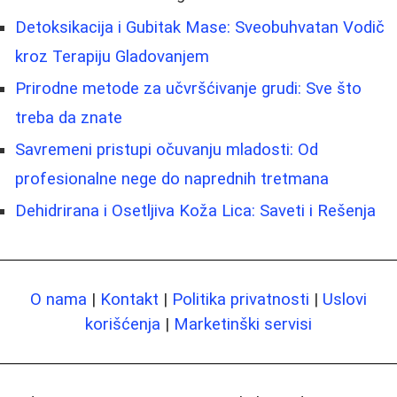
Detoksikacija i Gubitak Mase: Sveobuhvatan Vodič
kroz Terapiju Gladovanjem
Prirodne metode za učvršćivanje grudi: Sve što
treba da znate
Savremeni pristupi očuvanju mladosti: Od
profesionalne nege do naprednih tretmana
Dehidrirana i Osetljiva Koža Lica: Saveti i Rešenja
O nama
|
Kontakt
|
Politika privatnosti
|
Uslovi
korišćenja
|
Marketinški servisi