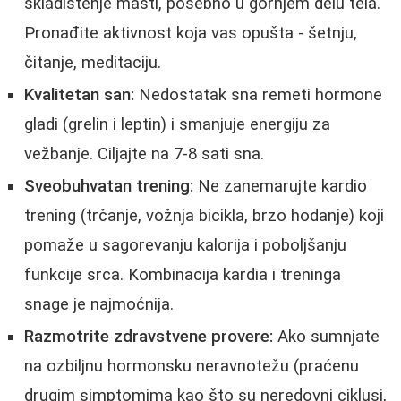
skladištenje masti, posebno u gornjem delu tela.
Pronađite aktivnost koja vas opušta - šetnju,
čitanje, meditaciju.
Kvalitetan san:
Nedostatak sna remeti hormone
gladi (grelin i leptin) i smanjuje energiju za
vežbanje. Ciljajte na 7-8 sati sna.
Sveobuhvatan trening:
Ne zanemarujte kardio
trening (trčanje, vožnja bicikla, brzo hodanje) koji
pomaže u sagorevanju kalorija i poboljšanju
funkcije srca. Kombinacija kardia i treninga
snage je najmoćnija.
Razmotrite zdravstvene provere:
Ako sumnjate
na ozbiljnu hormonsku neravnotežu (praćenu
drugim simptomima kao što su neredovni ciklusi,