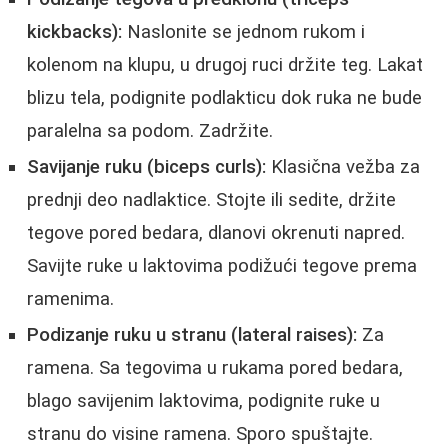
kickbacks):
Naslonite se jednom rukom i
kolenom na klupu, u drugoj ruci držite teg. Lakat
blizu tela, podignite podlakticu dok ruka ne bude
paralelna sa podom. Zadržite.
Savijanje ruku (biceps curls):
Klasična vežba za
prednji deo nadlaktice. Stojte ili sedite, držite
tegove pored bedara, dlanovi okrenuti napred.
Savijte ruke u laktovima podižući tegove prema
ramenima.
Podizanje ruku u stranu (lateral raises):
Za
ramena. Sa tegovima u rukama pored bedara,
blago savijenim laktovima, podignite ruke u
stranu do visine ramena. Sporo spuštajte.