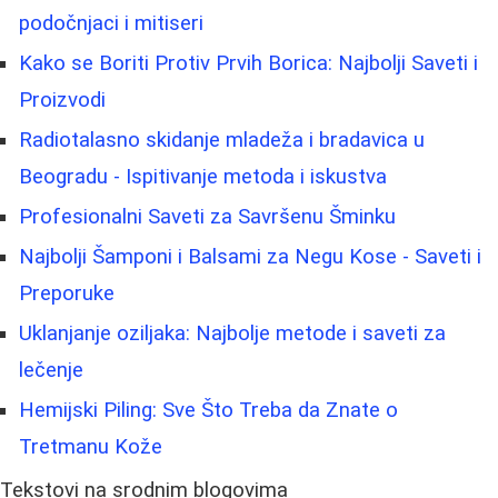
podočnjaci i mitiseri
Kako se Boriti Protiv Prvih Borica: Najbolji Saveti i
Proizvodi
Radiotalasno skidanje mladeža i bradavica u
Beogradu - Ispitivanje metoda i iskustva
Profesionalni Saveti za Savršenu Šminku
Najbolji Šamponi i Balsami za Negu Kose - Saveti i
Preporuke
Uklanjanje oziljaka: Najbolje metode i saveti za
lečenje
Hemijski Piling: Sve Što Treba da Znate o
Tretmanu Kože
Tekstovi na srodnim blogovima