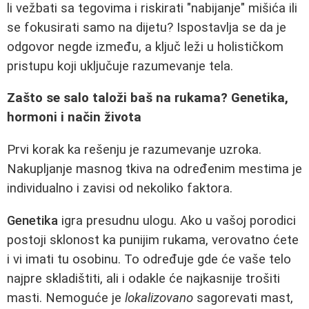
li vežbati sa tegovima i riskirati "nabijanje" mišića ili
se fokusirati samo na dijetu? Ispostavlja se da je
odgovor negde između, a ključ leži u holističkom
pristupu koji uključuje razumevanje tela.
Zašto se salo taloži baš na rukama? Genetika,
hormoni i način života
Prvi korak ka rešenju je razumevanje uzroka.
Nakupljanje masnog tkiva na određenim mestima je
individualno i zavisi od nekoliko faktora.
Genetika
igra presudnu ulogu. Ako u vašoj porodici
postoji sklonost ka punijim rukama, verovatno ćete
i vi imati tu osobinu. To određuje gde će vaše telo
najpre skladištiti, ali i odakle će najkasnije trošiti
masti. Nemoguće je
lokalizovano
sagorevati mast,