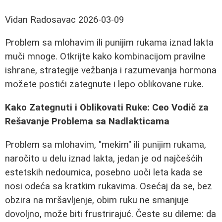
Vidan Radosavac
2026-03-09
Problem sa mlohavim ili punijim rukama iznad lakta
muči mnoge. Otkrijte kako kombinacijom pravilne
ishrane, strategije vežbanja i razumevanja hormona
možete postići zategnute i lepo oblikovane ruke.
Kako Zategnuti i Oblikovati Ruke: Ceo Vodič za
Rešavanje Problema sa Nadlakticama
Problem sa mlohavim, "mekim" ili punijim rukama,
naročito u delu iznad lakta, jedan je od najčešćih
estetskih nedoumica, posebno uoči leta kada se
nosi odeća sa kratkim rukavima. Osećaj da se, bez
obzira na mršavljenje, obim ruku ne smanjuje
dovoljno, može biti frustrirajuć. Česte su dileme: da