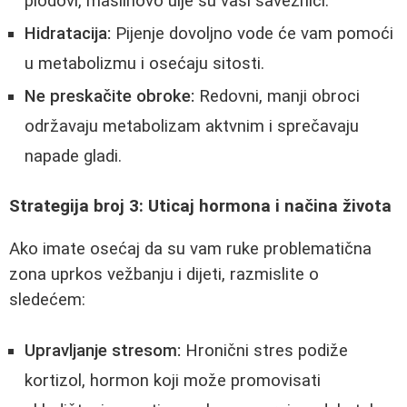
plodovi, maslinovo ulje su vaši saveznici.
Hidratacija:
Pijenje dovoljno vode će vam pomoći
u metabolizmu i osećaju sitosti.
Ne preskačite obroke:
Redovni, manji obroci
održavaju metabolizam aktvnim i sprečavaju
napade gladi.
Strategija broj 3: Uticaj hormona i načina života
Ako imate osećaj da su vam ruke problematična
zona uprkos vežbanju i dijeti, razmislite o
sledećem:
Upravljanje stresom:
Hronični stres podiže
kortizol, hormon koji može promovisati