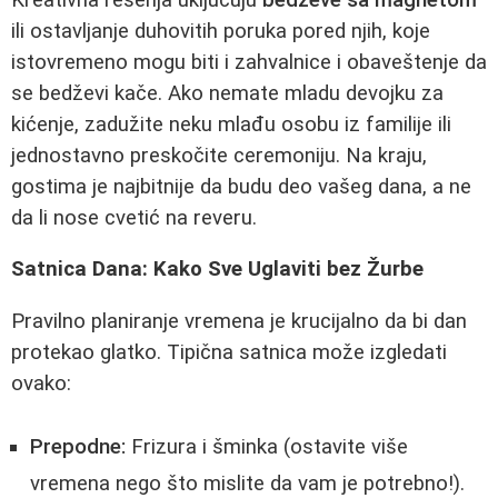
ili ostavljanje duhovitih poruka pored njih, koje
istovremeno mogu biti i zahvalnice i obaveštenje da
se bedževi kače. Ako nemate mladu devojku za
kićenje, zadužite neku mlađu osobu iz familije ili
jednostavno preskočite ceremoniju. Na kraju,
gostima je najbitnije da budu deo vašeg dana, a ne
da li nose cvetić na reveru.
Satnica Dana: Kako Sve Uglaviti bez Žurbe
Pravilno planiranje vremena je krucijalno da bi dan
protekao glatko. Tipična satnica može izgledati
ovako:
Prepodne:
Frizura i šminka (ostavite više
vremena nego što mislite da vam je potrebno!).