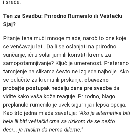
i sreće.
Ten za Svadbu: Prirodno Rumenilo ili Veštački
Sjaj?
Pitanje tena muči mnoge mlade, naročito one koje
se venčavaju leti. Da li se oslanjati na prirodno
sunčanje, ići u solarijum ili koristiti kreme za
samopotamnjivanje? Ključ je umerenost. Preterano
tamnjenje na slikama često ne izgleda najbolje. Ako
se odlučite za kremu ili prskanje,
obavezno
probajte postupak nedelju dana pre svadbe
da
vidite kako vaša koža reaguje. Prirodno, blago
preplanulo rumenilo je uvek sigurnija i lepša opcija.
Kao što jedna mlada savetuje:
"Ako je alternativa biti
bela ili biti veštački crna sa rizikom da se nešto
desi... ja mislim da nema dileme."