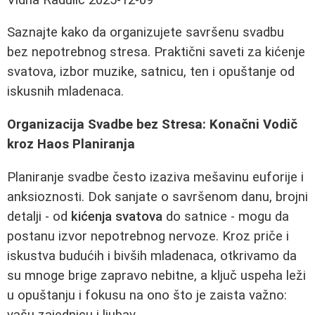
Saznajte kako da organizujete savršenu svadbu
bez nepotrebnog stresa. Praktični saveti za kićenje
svatova, izbor muzike, satnicu, ten i opuštanje od
iskusnih mladenaca.
Organizacija Svadbe bez Stresa: Konačni Vodič
kroz Haos Planiranja
Planiranje svadbe često izaziva mešavinu euforije i
anksioznosti. Dok sanjate o savršenom danu, brojni
detalji - od
kićenja svatova
do satnice - mogu da
postanu izvor nepotrebnog nervoze. Kroz priče i
iskustva budućih i bivših mladenaca, otkrivamo da
su mnoge brige zapravo nebitne, a ključ uspeha leži
u opuštanju i fokusu na ono što je zaista važno:
vašu zajednicu i ljubav.