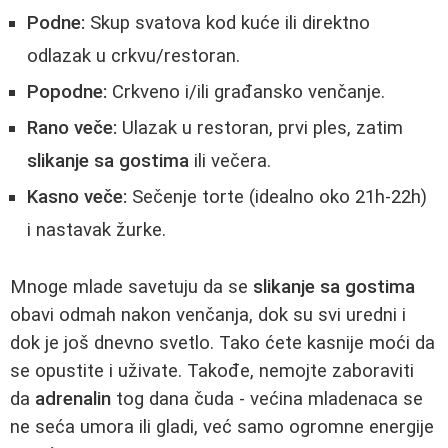
Podne:
Skup svatova kod kuće ili direktno
odlazak u crkvu/restoran.
Popodne:
Crkveno i/ili građansko venčanje.
Rano veče:
Ulazak u restoran, prvi ples, zatim
slikanje sa gostima
ili večera.
Kasno veče:
Sečenje torte (idealno oko 21h-22h)
i nastavak žurke.
Mnoge mlade savetuju da se
slikanje sa gostima
obavi odmah nakon venčanja, dok su svi uredni i
dok je još dnevno svetlo. Tako ćete kasnije moći da
se opustite i uživate. Takođe, nemojte zaboraviti
da
adrenalin
tog dana čuda - većina mladenaca se
ne seća umora ili gladi, već samo ogromne energije