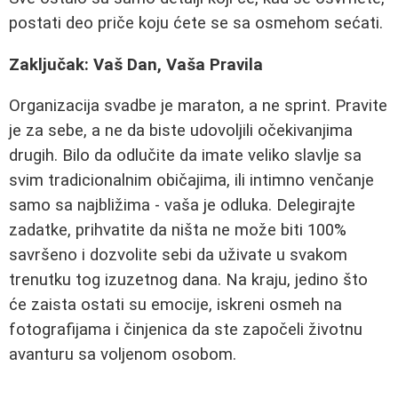
postati deo priče koju ćete se sa osmehom sećati.
Zaključak: Vaš Dan, Vaša Pravila
Organizacija svadbe je maraton, a ne sprint. Pravite
je za sebe, a ne da biste udovoljili očekivanjima
drugih. Bilo da odlučite da imate veliko slavlje sa
svim tradicionalnim običajima, ili intimno venčanje
samo sa najbližima - vaša je odluka. Delegirajte
zadatke, prihvatite da ništa ne može biti 100%
savršeno i dozvolite sebi da uživate u svakom
trenutku tog izuzetnog dana. Na kraju, jedino što
će zaista ostati su emocije, iskreni osmeh na
fotografijama i činjenica da ste započeli životnu
avanturu sa voljenom osobom.