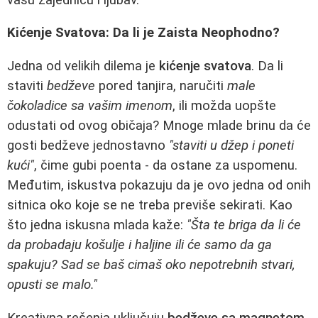
Kićenje Svatova: Da li je Zaista Neophodno?
Jedna od velikih dilema je
kićenje svatova
. Da li
staviti
bedževe
pored tanjira, naručiti
male
čokoladice sa vašim imenom
, ili možda uopšte
odustati od ovog običaja? Mnoge mlade brinu da će
gosti bedževe jednostavno
"staviti u džep i poneti
kući"
, čime gubi poenta - da ostane za uspomenu.
Međutim, iskustva pokazuju da je ovo jedna od onih
sitnica oko koje se ne treba previše sekirati. Kao
što jedna iskusna mlada kaže:
"Šta te briga da li će
da probadaju košulje i haljine ili će samo da ga
spakuju? Sad se baš cimaš oko nepotrebnih stvari,
opusti se malo."
Kreativna rešenja uključuju
bedževe sa magnetom