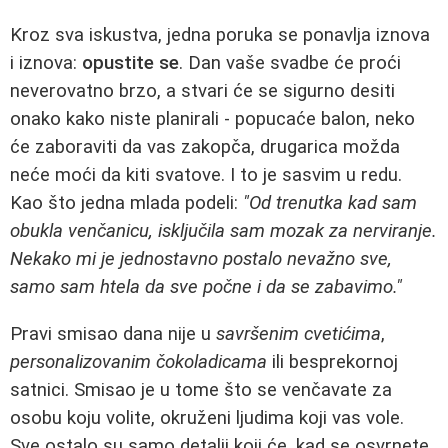
Kroz sva iskustva, jedna poruka se ponavlja iznova
i iznova:
opustite se
. Dan vaše svadbe će proći
neverovatno brzo, a stvari će se sigurno desiti
onako kako niste planirali - popucaće balon, neko
će zaboraviti da vas zakopča, drugarica možda
neće moći da kiti svatove. I to je sasvim u redu.
Kao što jedna mlada podeli:
"Od trenutka kad sam
obukla venčanicu, isključila sam mozak za nerviranje.
Nekako mi je jednostavno postalo nevažno sve,
samo sam htela da sve počne i da se zabavimo."
Pravi smisao dana nije u
savršenim cvetićima
,
personalizovanim čokoladicama
ili besprekornoj
satnici. Smisao je u tome što se venčavate za
osobu koju volite, okruženi ljudima koji vas vole.
Sve ostalo su samo detalji koji će, kad se osvrnete,