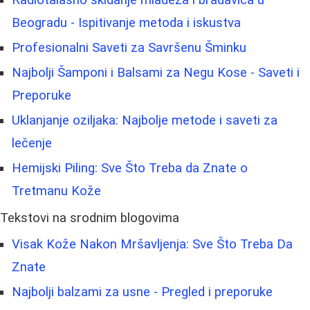
Radiotalasno skidanje mladeža i bradavica u
Beogradu - Ispitivanje metoda i iskustva
Profesionalni Saveti za Savršenu Šminku
Najbolji Šamponi i Balsami za Negu Kose - Saveti i
Preporuke
Uklanjanje oziljaka: Najbolje metode i saveti za
lečenje
Hemijski Piling: Sve Što Treba da Znate o
Tretmanu Kože
Tekstovi na srodnim blogovima
Visak Kože Nakon Mršavljenja: Sve Što Treba Da
Znate
Najbolji balzami za usne - Pregled i preporuke