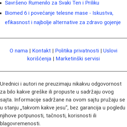
Savršeno Rumenilo za Svaki Ten i Priliku
Biomed 6 i povećanje telesne mase - Iskustva,
efikasnost i najbolje alternative za zdravo gojenje
O nama
|
Kontakt
|
Politika privatnosti
|
Uslovi
korišćenja
|
Marketinški servisi
Urednici i autori ne preuzimaju nikakvu odgovornost
za bilo kakve greške ili propuste u sadržaju ovog
sajta. Informacije sadržane na ovom sajtu pružaju se
u stanju „takvom kakve jesu“, bez garancija u pogledu
njihove potpunosti, tačnosti, korisnosti ili
blagovremenosti.