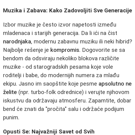
Muzika i Zabava: Kako Zadovoljiti Sve Generacije
Izbor muzike je često izvor napetosti između
mladenaca i starijih generacija. Da li ići na čist
narodnjaka
, modernu zabavnu muziku ili neki hibrid?
Najbolje rešenje je
kompromis
. Dogovorite se sa
bendom da odsviraju nekoliko blokova različite
muzike - od starogradskih pesama koje vole
roditelji i babe, do modernijih numera za mlađu
ekipu. Jasno im saopštite koje pesme
apsolutno ne
želite
(npr. turbo-folk odrednice) i verujte njihovom
iskustvu da održavaju atmosferu. Zapamtite, dobar
bend će znati da "pročita" salu i održaće podijum
punim.
Opusti Se: Najvažniji Savet od Svih