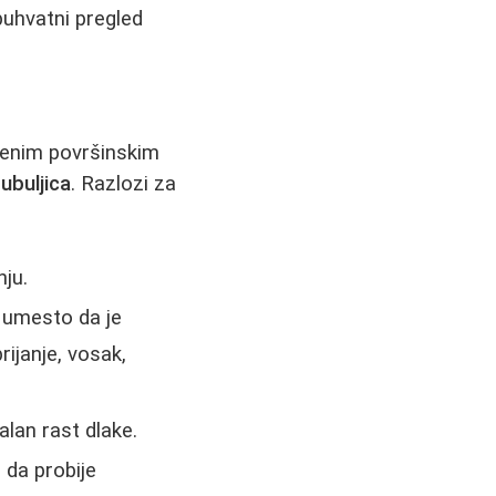
buhvatni pregled
njenim površinskim
bubuljica
. Razlozi za
nju.
u umesto da je
rijanje, vosak,
alan rast dlake.
 da probije