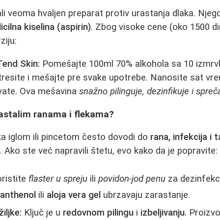
ali veoma hvaljen preparat protiv urastanja dlaka. Njego
icilna kiselina (aspirin)
. Zbog visoke cene (oko 1500 d
ziju:
end Skin:
Pomešajte 100ml 70% alkohola sa 10 izmrvlj
tresite i mešajte pre svake upotrebe. Nanosite sat v
 vate. Ova mešavina
snažno pilinguje, dezinfikuje i spre
nastalim ranama i flekama?
ka iglom ili pincetom često dovodi do
rana, infekcija i 
)
. Ako ste već napravili štetu, evo kako da je popravite:
ristite
flaster u spreju
ili
povidon-jod penu
za dezinfekci
anthenol
ili
aloja vera gel
ubrzavaju zarastanje.
iljke:
Ključ je u
redovnom pilingu
i
izbeljivanju
. Proizv