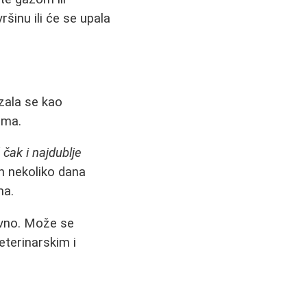
ršinu ili će se upala
zala se kao
ima.
" čak i najdublje
n nekoliko dana
ma.
evno. Može se
eterinarskim i