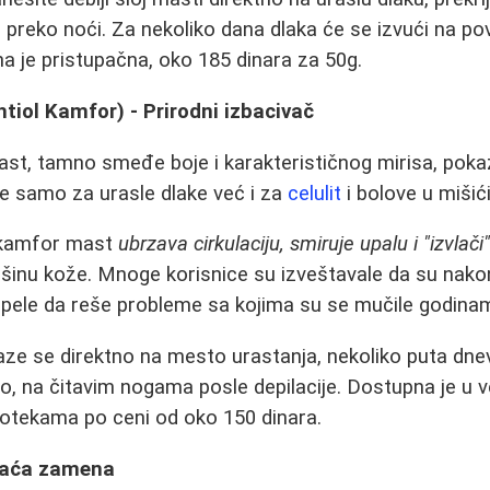
 preko noći. Za nekoliko dana dlaka će se izvući na pov
na je pristupačna, oko 185 dinara za 50g.
htiol Kamfor) - Prirodni izbacivač
st, tamno smeđe boje i karakterističnog mirisa, poka
e samo za urasle dlake već i za
celulit
i bolove u mišić
 kamfor mast
ubrzava cirkulaciju, smiruje upalu i "izvlači
šinu kože. Mnoge korisnice su izveštavale da su nako
pele da reše probleme sa kojima su se mučile godina
e se direktno na mesto urastanja, nekoliko puta dn
vno, na čitavim nogama posle depilacije. Dostupna je u v
tekama po ceni od oko 150 dinara.
maća zamena