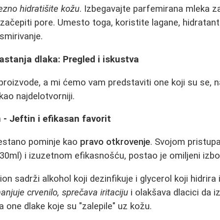
zno hidratišite kožu
. Izbegavajte parfemirana mleka 
 začepiti pore. Umesto toga, koristite lagane, hidratant
smirivanje.
rastanja dlaka: Pregled i iskustva
 proizvode, a mi ćemo vam predstaviti one koji su se, 
kao najdelotvorniji.
 - Jeftin i efikasan favorit
restano pominje kao
pravo otkrovenje
. Svojom pristu
30ml) i izuzetnom efikasnošću, postao je omiljeni izbo
on sadrži alkohol koji dezinfikuje i glycerol koji hidrir
anjuje crvenilo, sprečava iritaciju
i olakšava dlacici da 
 one dlake koje su "zalepile" uz kožu.