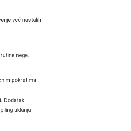
čenje
već nastalih
rutine nege.
užnim pokretima
i. Dodatak
piling uklanja