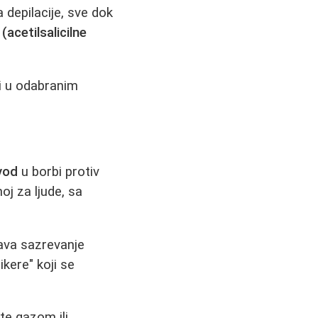
depilacije, sve dok
 (acetilsalicilne
i u odabranim
zvod
u borbi protiv
noj za ljude, sa
zava sazrevanje
ikere" koji se
jte gazom ili