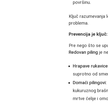
površinu.
Ključ razumevanja l
problema.
Prevencija je ključ
Pre nego što se upu
Redovan piling
je n
Hrapave rukavice 
suprotno od smer
Domaći pilingovi:
kukuruznog brašna 
mrtve ćelije i omo