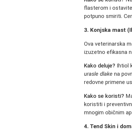
flasterom i ostavite
potpuno smiriti. Ce
3. Konjska mast (I
Ova veterinarska ma
izuzetno efikasna n
Kako deluje?
Ihtiol
urasle dlake
na povr
redovne primene us
Kako se koristi?
Maz
koristiti i preventi
mnogim običnim apo
4. Tend Skin i do