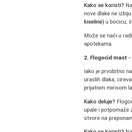
Kako se koristi?
Nan
nove dlake ne izbiju
kiseline)
u bocicu, š
Može se naći u rad
apotekama.
2. Flogocid mast - 
Iako je prvobitno n
uraslih dlaka, cireva
prijatnim mirisom l
Kako deluje?
Flogo
upale i potpomaže za
stvore na prepona
Kako se koristi?
Nan