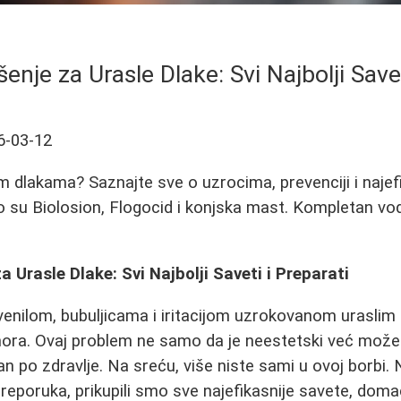
nje za Urasle Dlake: Svi Najbolji Savet
6-03-12
m dlakama? Saznajte sve o uzrocima, prevenciji i najef
 su Biolosion, Flogocid i konjska mast. Kompletan vodi
 Urasle Dlake: Svi Najbolji Saveti i Preparati
venilom, bubuljicama i iritacijom uzrokovanom uraslim
ora. Ovaj problem ne samo da je neestetski već može bi
n po zdravlje. Na sreću, više niste sami u ovoj borbi.
preporuka, prikupili smo sve najefikasnije savete, doma