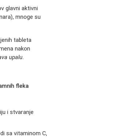
v glavni aktivni
inara), mnoge su
enih tableta
remena nakon
čava upalu
.
tamnih fleka
ju i stvaranje
odi sa vitaminom C,