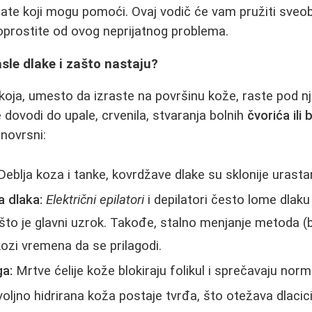
ate koji mogu pomoći. Ovaj vodič će vam pružiti sveo
oprostite od ovog neprijatnog problema.
sle dlake i zašto nastaju?
 koja, umesto da izraste na površinu kože, raste pod 
 dovodi do upale, crvenila, stvaranja bolnih
čvorića ili 
novrsni:
eblja koza i tanke, kovrdžave dlake su sklonije urasta
a dlaka:
Električni epilatori
i depilatori često lome dlak
 što je glavni uzrok. Takođe, stalno menjanje metoda (b
kozi vremena da se prilagodi.
ga:
Mrtve ćelije kože blokiraju folikul i sprečavaju norm
ljno hidrirana koža postaje tvrđa, što otežava dlacici