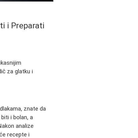
i i Preparati
ikasnijim
č za glatku i
 dlakama, znate da
ti i bolan, a
 Nakon analize
će recepte i