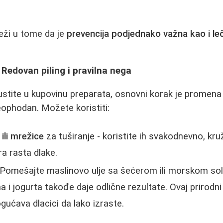
eži u tome da je
prevencija podjednako važna kao i le
: Redovan piling i pravilna nega
stite u kupovinu preparata, osnovni korak je promena 
eophodan. Možete koristiti:
ili mrežice
za tuširanje - koristite ih svakodnevno, kr
a rasta dlake.
Pomešajte maslinovo ulje sa šećerom ili morskom sol
i jogurta takođe daje odlične rezultate. Ovaj prirodni 
gućava dlacici da lako izraste.