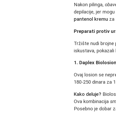
Nakon pilinga,
obave
depilacije, jer mogu
pantenol kremu
za 
Preparati protiv u
Tržište nudi brojne
iskustava, pokazali 
1. Daplex Biolosion
Ovaj losion se nep
180-250 dinara za 1
Kako deluje?
Biolosi
Ova kombinacija
sm
Posebno je dobar za