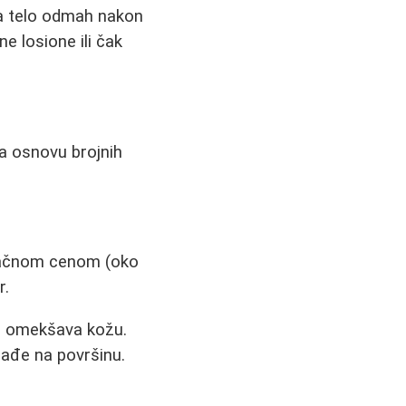
za telo odmah nakon
ne losione ili čak
na osnovu brojnih
pačnom cenom (oko
r.
a i omekšava kožu.
izađe na površinu.