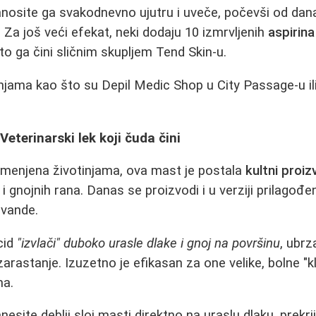
osite ga svakodnevno ujutru i uveče, počevši od dana 
. Za još veći efekat, neki dodaju 10 izmrvljenih
aspirina
to ga čini sličnim skupljem Tend Skin-u.
njama kao što su Depil Medic Shop u City Passage-u il
Veterinarski lek koji čuda čini
amenjena životinjama, ova mast je postala
kultni proi
 i gnojnih rana. Danas se proizvodi i u verziji prilagođe
avande.
cid
"izvlači" duboko urasle dlake i gnoj na površinu
, ubr
rastanje. Izuzetno je efikasan za one velike, bolne "kl
ma.
esite deblji sloj masti direktno na uraslu dlaku, prekri