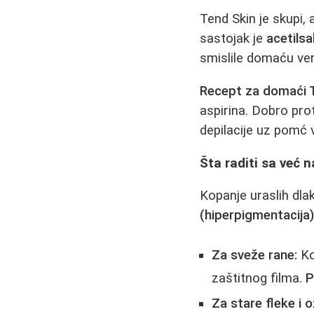
Tend Skin je skupi, 
sastojak je
acetilsal
smislile domaću ver
Recept za domaći T
aspirina. Dobro pro
depilacije uz pomć
Šta raditi sa već 
Kopanje uraslih dla
(hiperpigmentacija
Za sveže rane:
Ko
zaštitnog filma.
P
Za stare fleke i ož