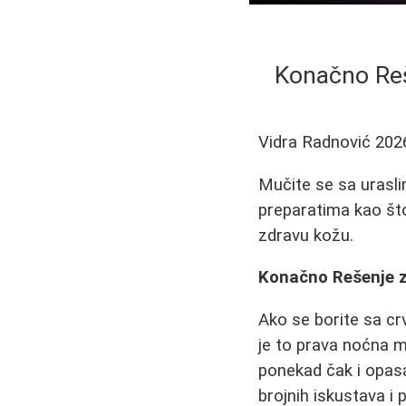
Konačno Reše
Vidra Radnović
202
Mučite se sa urasli
preparatima kao što
zdravu kožu.
Konačno Rešenje za
Ako se borite sa cr
je to prava noćna m
ponekad čak i opasa
brojnih iskustava i 