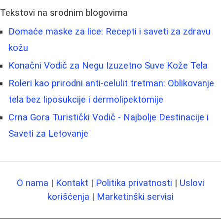
Tekstovi na srodnim blogovima
Domaće maske za lice: Recepti i saveti za zdravu
kožu
Konačni Vodič za Negu Izuzetno Suve Kože Tela
Roleri kao prirodni anti-celulit tretman: Oblikovanje
tela bez liposukcije i dermolipektomije
Crna Gora Turistički Vodič - Najbolje Destinacije i
Saveti za Letovanje
O nama
|
Kontakt
|
Politika privatnosti
|
Uslovi
korišćenja
|
Marketinški servisi