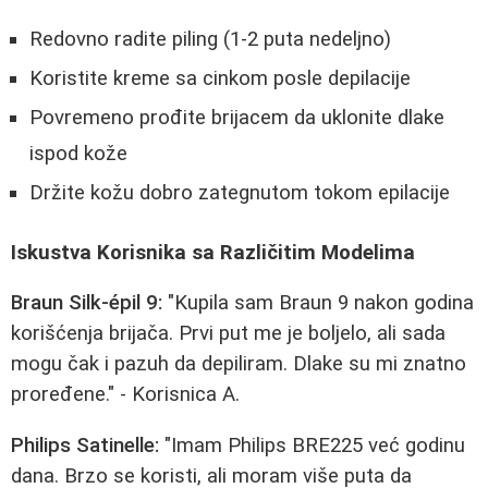
Redovno radite piling (1-2 puta nedeljno)
Koristite kreme sa cinkom posle depilacije
Povremeno prođite brijacem da uklonite dlake
ispod kože
Držite kožu dobro zategnutom tokom epilacije
Iskustva Korisnika sa Različitim Modelima
Braun Silk-épil 9:
"Kupila sam Braun 9 nakon godina
korišćenja brijača. Prvi put me je boljelo, ali sada
mogu čak i pazuh da depiliram. Dlake su mi znatno
proređene." - Korisnica A.
Philips Satinelle:
"Imam Philips BRE225 već godinu
dana. Brzo se koristi, ali moram više puta da