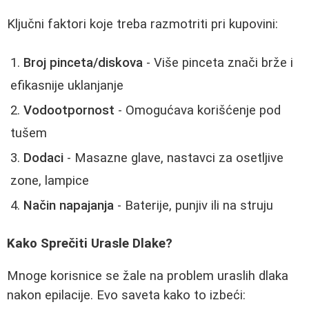
Ključni faktori koje treba razmotriti pri kupovini:
Broj pinceta/diskova
- Više pinceta znači brže i
efikasnije uklanjanje
Vodootpornost
- Omogućava korišćenje pod
tušem
Dodaci
- Masazne glave, nastavci za osetljive
zone, lampice
Način napajanja
- Baterije, punjiv ili na struju
Kako Sprečiti Urasle Dlake?
Mnoge korisnice se žale na problem uraslih dlaka
nakon epilacije. Evo saveta kako to izbeći: