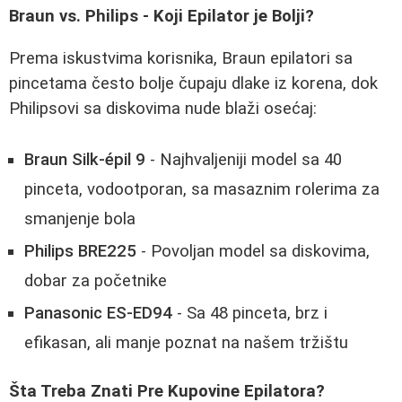
Braun vs. Philips - Koji Epilator je Bolji?
Prema iskustvima korisnika, Braun epilatori sa
pincetama često bolje čupaju dlake iz korena, dok
Philipsovi sa diskovima nude blaži osećaj:
Braun Silk-épil 9
- Najhvaljeniji model sa 40
pinceta, vodootporan, sa masaznim rolerima za
smanjenje bola
Philips BRE225
- Povoljan model sa diskovima,
dobar za početnike
Panasonic ES-ED94
- Sa 48 pinceta, brz i
efikasan, ali manje poznat na našem tržištu
Šta Treba Znati Pre Kupovine Epilatora?