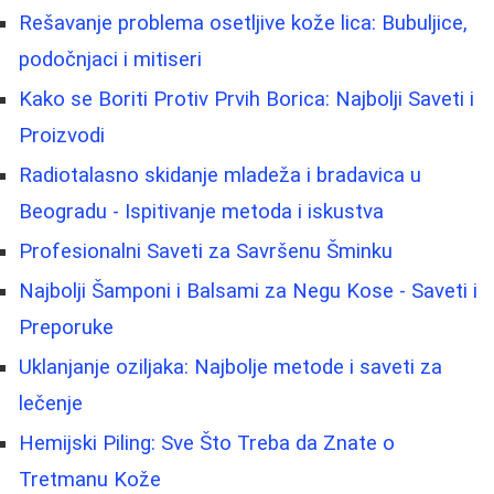
Rešavanje problema osetljive kože lica: Bubuljice,
podočnjaci i mitiseri
Kako se Boriti Protiv Prvih Borica: Najbolji Saveti i
Proizvodi
Radiotalasno skidanje mladeža i bradavica u
Beogradu - Ispitivanje metoda i iskustva
Profesionalni Saveti za Savršenu Šminku
Najbolji Šamponi i Balsami za Negu Kose - Saveti i
Preporuke
Uklanjanje oziljaka: Najbolje metode i saveti za
lečenje
Hemijski Piling: Sve Što Treba da Znate o
Tretmanu Kože