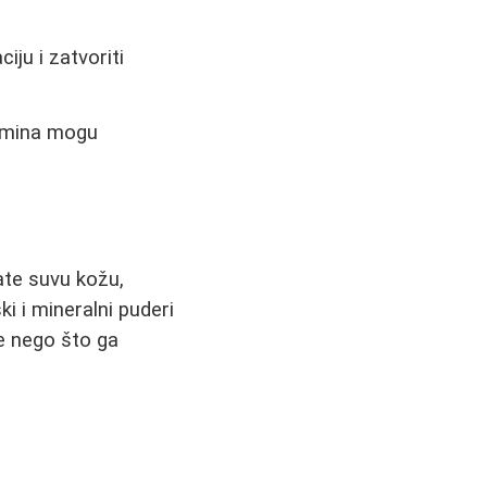
iju i zatvoriti
itamina mogu
mate suvu kožu,
i i mineralni puderi
e nego što ga