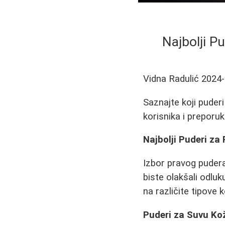
Najbolji P
Vidna Radulić
2024-
Saznajte koji puderi
korisnika i preporuk
Najbolji Puderi za
Izbor pravog puder
biste olakšali odluk
na različite tipove 
Puderi za Suvu Ko