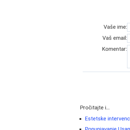
Vaše ime:
Vaš email:
Komentar:
Pročitajte i...
Estetske intervenci
Popunjavanje Usana