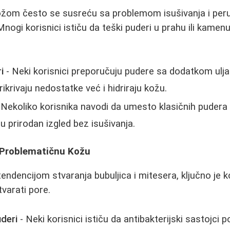
om često se susreću sa problemom isušivanja i per
nogi korisnici ističu da teški puderi u prahu ili kame
i
- Neki korisnici preporučuju pudere sa dodatkom ulja i
ikrivaju nedostatke već i hidriraju kožu.
 Nekoliko korisnika navodi da umesto klasičnih pudera 
u prirodan izgled bez isušivanja.
 Problematičnu Kožu
ndencijom stvaranja bubuljica i mitesera, ključno je ko
tvarati pore.
uderi
- Neki korisnici ističu da antibakterijski sastojci