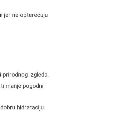
 jer ne opterećuju
i prirodnog izgleda.
biti manje pogodni
obru hidrataciju.