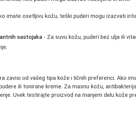
ko imate osetljivu kožu, teški puderi mogu izazvati iritac
tantnih sastojaka
- Za suvu kožu, puderi bez ulja ili v
je.
ra zavisi od vašeg tipa kože i ličnih preferenci. Ako i
pudere ili tonirane kreme. Za masnu kožu, antibakterijsk
enje. Uvek testirajte proizvod na manjem delu kože pr