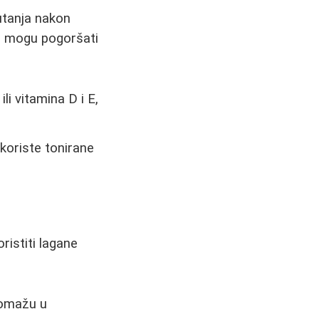
utanja nakon
nu mogu pogoršati
li vitamina D i E,
koriste tonirane
ristiti lagane
 pomažu u