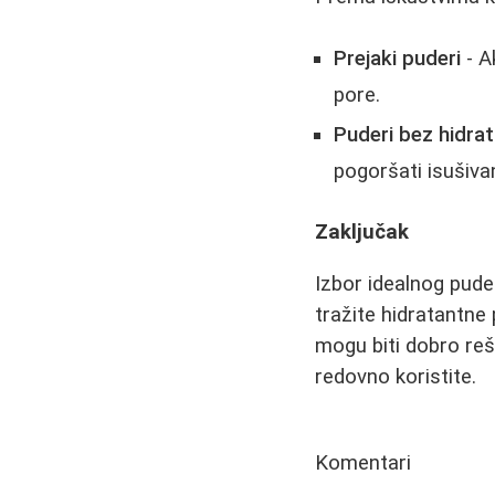
Prejaki puderi
- A
pore.
Puderi bez hidra
pogoršati isušivan
Zaključak
Izbor idealnog pude
tražite hidratantne 
mogu biti dobro reš
redovno koristite.
Komentari