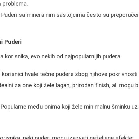
h problema.
 Puderi sa mineralnim sastojcima često su preporučeni
i Puderi
 korisnika, evo nekih od najpopularnijih pudera:
 korisnici hvale tečne pudere zbog njihove pokrivnosti 
dealni za one koji žele lagan, prirodan finish, ali mogu 
 Popularne među onima koji žele minimalnu šminku uz d
risnika, neki puderi mogu izazvati neželjene efekte: