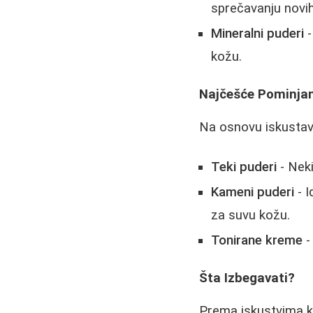
sprečavanju novi
Mineralni puderi
-
kožu.
Najčešće Pominjan
Na osnovu iskustava
Teki puderi
- Neki
Kameni puderi
- I
za suvu kožu.
Tonirane kreme
-
Šta Izbegavati?
Prema iskustvima ko