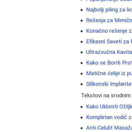
Najbolji piling za 
Rešenja za Mimičn
Konačno rešenje za
Efikasni Saveti z
Ultrazvučna Kavit
Kako se Boriti Prot
Matične ćelije iz 
Silikonski Implantat
Tekstovi na srodnim
Kako Ukloniti Ožiljk
Kompletan vodič za 
Anti-Celulit Masaž