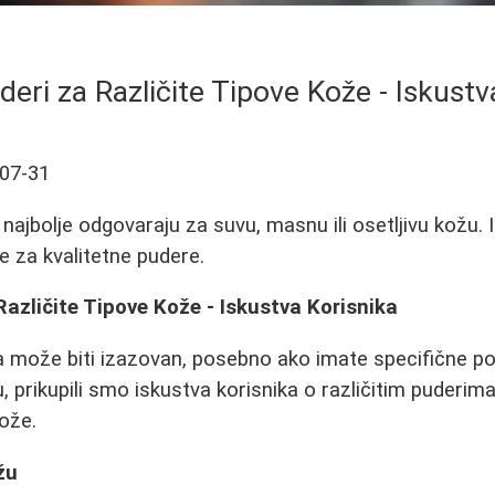
uderi za Različite Tipove Kože - Iskustv
07-31
 najbolje odgovaraju za suvu, masnu ili osetljivu kožu. 
e za kvalitetne pudere.
 Različite Tipove Kože - Iskustva Korisnika
a može biti izazovan, posebno ako imate specifične p
u, prikupili smo iskustva korisnika o različitim puderim
kože.
žu