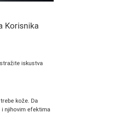
a Korisnika
Istražite iskustva
otrebe kože. Da
a i njihovim efektima