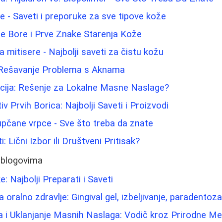
lice - Saveti i preporuke za sve tipove kože
e Bore i Prve Znake Starenja Kože
 mitisere - Najbolji saveti za čistu kožu
a Rešavanje Problema s Aknama
acija: Rešenje za Lokalne Masne Naslage?
iv Prvih Borica: Najbolji Saveti i Proizvodi
pupčane vrpce - Sve što treba da znate
i: Lični Izbor ili Društveni Pritisak?
 blogovima
e: Najbolji Preparati i Saveti
oralno zdravlje: Gingival gel, izbeljivanje, paradentoza 
a i Uklanjanje Masnih Naslaga: Vodič kroz Prirodne M