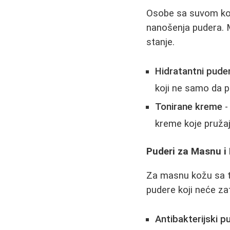
Osobe sa suvom kož
nanošenja pudera. M
stanje.
Hidratantni puder
koji ne samo da pr
Tonirane kreme
-
kreme koje pružaj
Puderi za Masnu i
Za masnu kožu sa te
pudere koji neće za
Antibakterijski p