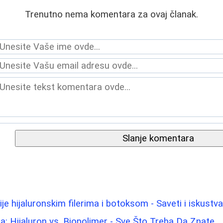
Trenutno nema komentara za ovaj članak.
Slanje komentara
je hijaluronskim filerima i botoksom - Saveti i iskustv
: Hijaluron vs. Biopolimer - Sve Što Treba Da Znate