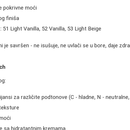
e pokrivne moći
og finiša
 51 Light Vanilla, 52 Vanilla, 53 Light Beige
 je savršen - ne isušuje, ne uvlači se u bore, daje zdrav 
tch
og:
jansi za različite podtonove (C - hladne, N - neutralne,
teksture
 moći
e sa hidratantnim kremama