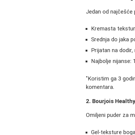
Jedan od najčešće p
Kremasta tekstu
Srednja do jaka 
Prijatan na dodir,
Najbolje nijanse: 
"Koristim ga 3 godi
komentara.
2. Bourjois Health
Omiljeni puder za
Gel-teksture bog