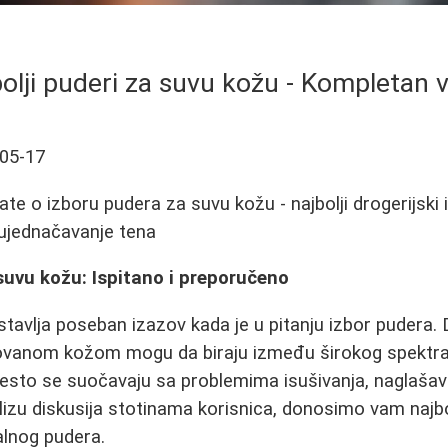
olji puderi za suvu kožu - Kompletan 
05-17
ate o izboru pudera za suvu kožu - najbolji drogerijski
i ujednačavanje tena
 suvu kožu: Ispitano i preporučeno
stavlja poseban izazov kada je u pitanju izbor pudera. 
vanom kožom mogu da biraju između širokog spektra 
sto se suočavaju sa problemima isušivanja, naglašavanj
lizu diskusija stotinama korisnica, donosimo vam najbo
alnog pudera.