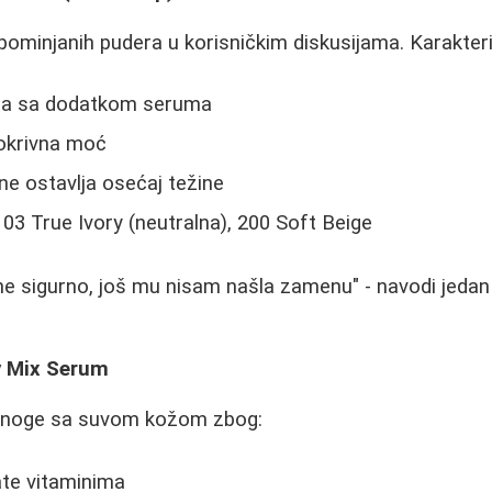
ominjanih pudera u korisničkim diskusijama. Karakteri
ra sa dodatkom seruma
pokrivna moć
 ne ostavlja osećaj težine
103 True Ivory (neutralna), 200 Soft Beige
ne sigurno, još mu nisam našla zamenu" - navodi jedan
y Mix Serum
 mnoge sa suvom kožom zbog:
ate vitaminima