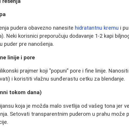
i rešenja
ipa
enja pudera obavezno nanesite
hidratantnu kremu
i pu
. Neki korisnici preporučuju dodavanje 1-2 kapi biljno
u puder pre nanošenja.
e linije i pore
ilikonski prajmer koji "popuni" pore i fine linije. Nanosi
vati) i koristiti vlažnu sunđerastu cetku za blendanje.
amni tokom dana)
nijansu koja je možda malo svetlija od vašeg tona jer 
nja. Setovati transparentnim puderom u prahu može 
ije.