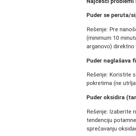
Najčešći problemi 
Puder se peruta/s
Rešenje: Pre nanoš
(minimum 10 minuta)
arganovo) direktno 
Puder naglašava fin
Rešenje: Koristite s
pokretima (ne utrlja
Puder oksidira (t
Rešenje: Izaberite 
tendenciju potamne
sprečavanju oksidac