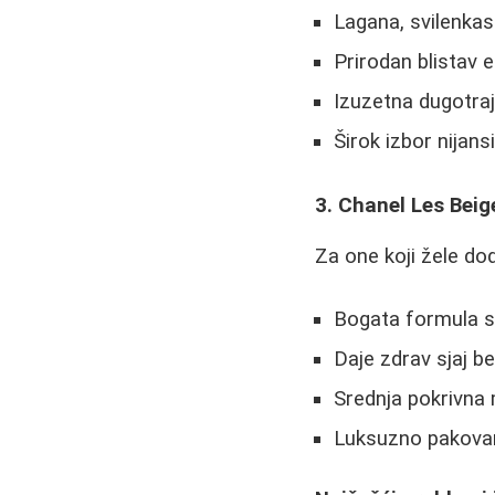
Lagana, svilenkas
Prirodan blistav 
Izuzetna dugotra
Širok izbor nijans
3. Chanel Les Bei
Za one koji žele do
Bogata formula s
Daje zdrav sjaj 
Srednja pokrivna
Luksuzno pakova