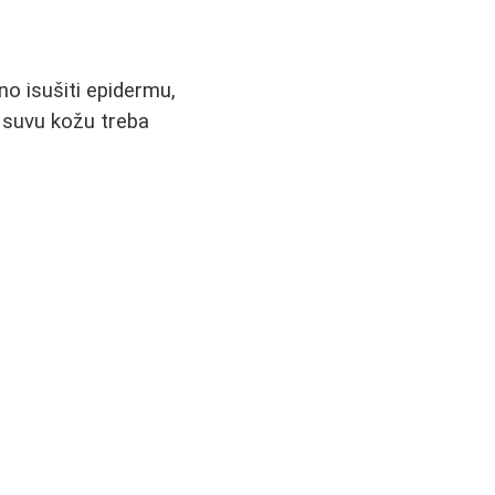
o isušiti epidermu,
za suvu kožu treba