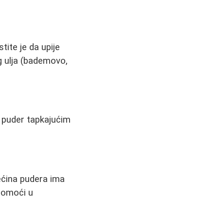
stite je da upije
g ulja (bademovo,
ti puder tapkajućim
većina pudera ima
pomoći u