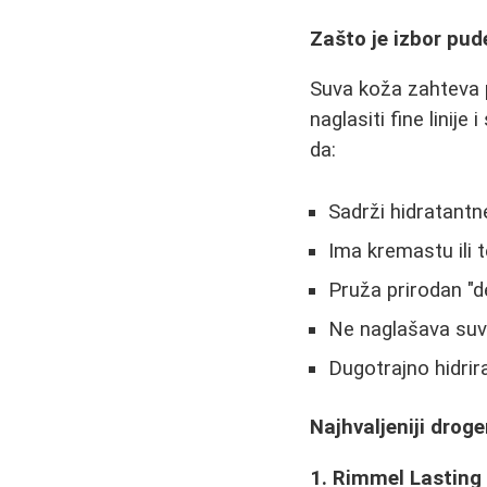
Zašto je izbor pud
Suva koža zahteva 
naglasiti fine linij
da:
Sadrži hidratantne
Ima kremastu ili 
Pruža prirodan "d
Ne naglašava suve 
Dugotrajno hidri
Najhvaljeniji droge
1. Rimmel Lasting 