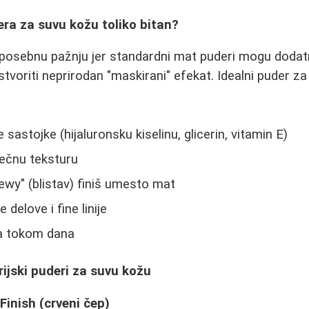
era za suvu kožu toliko bitan?
posebnu pažnju jer standardni mat puderi mogu dodatn
e i stvoriti neprirodan "maskirani" efekat. Idealni puder 
 sastojke (hijaluronsku kiselinu, glicerin, vitamin E)
tečnu teksturu
ewy" (blistav) finiš umesto mat
delove i fine linije
ra tokom dana
rijski puderi za suvu kožu
Finish (crveni čep)