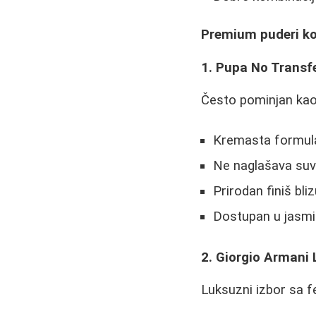
Premium puderi ko
1. Pupa No Transf
Često pominjan kao 
Kremasta formula
Ne naglašava suve
Prirodan finiš bli
Dostupan u jasmi
2. Giorgio Armani
Luksuzni izbor sa 