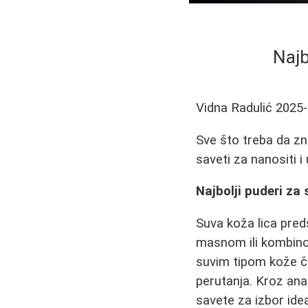
Najb
Vidna Radulić
2025-
Sve što treba da zn
saveti za nanositi 
Najbolji puderi za
Suva koža lica pred
masnom ili kombino
suvim tipom kože če
perutanja. Kroz ana
savete za izbor ide