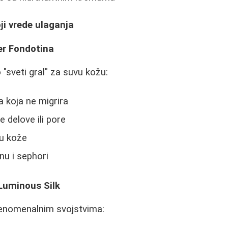
ji vrede ulaganja
er Fondotina
"sveti gral" za suvu kožu:
 koja ne migrira
 delove ili pore
zu kože
nu i sephori
 Luminous Silk
fenomenalnim svojstvima: