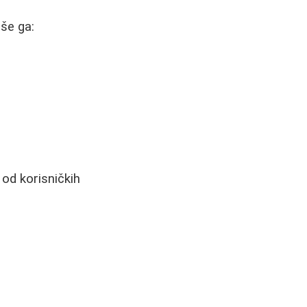
še ga:
 od korisničkih