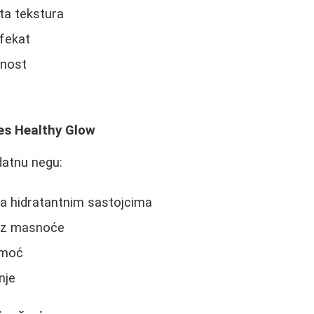
ta tekstura
efekat
jnost
i
ges Healthy Glow
datnu negu:
a hidratantnim sastojcima
bez masnoće
 moć
nje