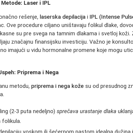
 Metode: Laser i IPL
konačno rešenje,
laserska depilacija
i
IPL (Intense Puls
c. Ove procedure ciljano uništavaju folikul dlake, dovo
ikasne su pre svega na tamnim dlakama i svetloj koži. 
jaju značajnu finansijsku investiciju. Važno je konsult
no imajući u vidu hormonalne promene koje mogu utica
 Uspeh: Priprema i Nega
ranu metodu,
priprema i nega kože
su od presudnog zna
a.
ing (2-3 puta nedeljno)
sprečava urastanje dlaka
uklanj
folikula.
epilaciju voskom ili šećernom pastom idealna dužina