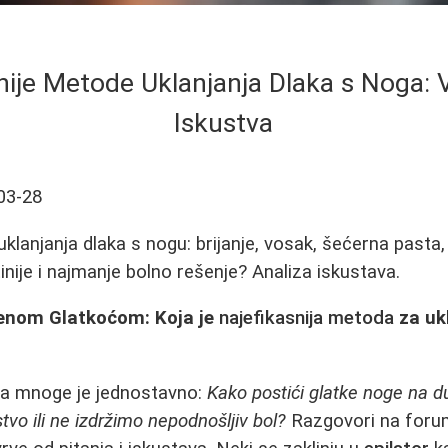
nije Metode Uklanjanja Dlaka s Noga: 
Iskustva
03-28
anjanja dlaka s nogu: brijanje, vosak, šećerna pasta, e
ftinije i najmanje bolno rešenje? Analiza iskustava.
enom Glatkoćom: Koja je
najefikasnija metoda
za uk
nja mnoge je jednostavno:
Kako postići glatke noge na du
vo ili ne izdržimo nepodnošljiv bol?
Razgovori na forum