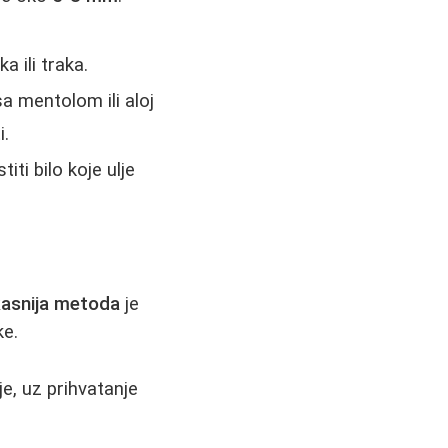
 ili traka.
a mentolom ili aloj
i.
iti bilo koje ulje
kasnija metoda
je
ke.
je, uz prihvatanje