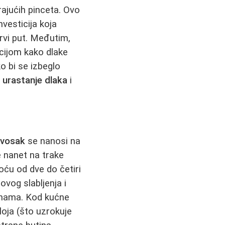
ajućih pinceta. Ovo
nvesticija koja
prvi put. Međutim,
ijom kako dlake
ko bi se izbeglo
e
urastanje dlaka
i
 vosak
se nanosi na
e nanet na trake
oću od dve do četiri
vog slabljenja i
zonama. Kod kućne
loja (što uzrokuje