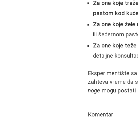
Za one koje traž
pastom kod kuć
Za one koje žele
ili šećernom past
Za one koje teže
detaljne konsultac
Eksperimentište sa o
zahteva vreme da se
noge
mogu postati ru
Komentari