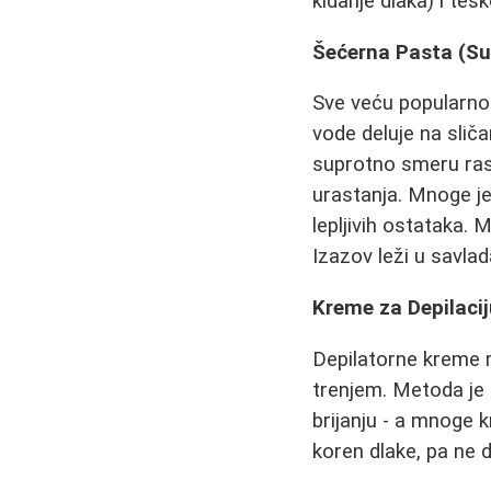
kidanje dlaka) i te
Šećerna Pasta (Sug
Sve veću popularno
vode deluje na slič
suprotno smeru rasta
urastanja. Mnoge je
lepljivih ostataka. 
Izazov leži u savlad
Kreme za Depilaci
Depilatorne kreme r
trenjem. Metoda je
brijanju - a mnoge k
koren dlake, pa ne 