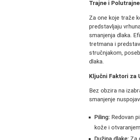
Trajne i Polutrajne
Za one koje traže 
predstavljaju vrhuna
smanjenja dlaka. Ef
tretmana i predstavl
stručnjakom, poseb
dlaka.
Ključni Faktori za
Bez obzira na izab
smanjenje nuspojav
Piling:
Redovan pil
kože i otvaranjem 
Dužina dlake:
Za d