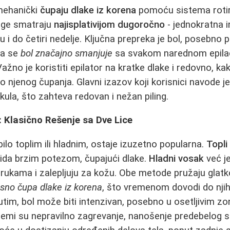
 mehanički
čupaju dlake iz korena
pomoću sistema rotir
oge smatraju
najisplativijom dugoročno
- jednokratna i
 i do četiri nedelje. Ključna prepreka je bol, posebno 
da se
bol značajno smanjuje
sa svakom narednom epilac
Važno je koristiti epilator na kratke dlake i redovno, ka
o njenog čupanja. Glavni izazov koji korisnici navode j
ikula, što zahteva redovan i nežan piling.
 Klasično Rešenje sa Dve Lice
ilo toplim ili hladnim, ostaje izuzetno popularna.
Topli
kida brzim potezom, čupajući dlake.
Hladni vosak
već j
 rukama i zalepljuju za kožu. Obe metode pružaju glatk
asno čupa dlake iz korena
, što vremenom dovodi do njiho
tim, bol može biti intenzivan, posebno u osetljivim 
lemi su nepravilno zagrevanje, nanošenje predebelog s