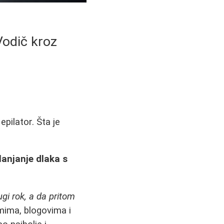
Vodič kroz
pilator. Šta je
lanjanje dlaka s
gi rok, a da pritom
ima, blogovima i