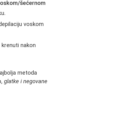
a voskom/šećernom
ku.
depilaciju voskom
a krenuti nakon
najbolja metoda
p,
glatke i negovane