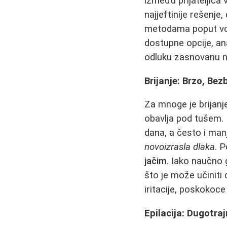
između prijateljica 
najjeftinije rešenje
metodama poput vos
dostupne opcije, an
odluku zasnovanu n
Brijanje: Brzo, Bez
Za mnoge je brijanje
obavlja pod tušem. 
dana, a često i ma
novoizrasla dlaka
. P
jačim
. Iako naučno g
što je može učiniti
iritacije, poskokoce
Epilacija: Dugotra