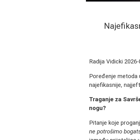
Najefikas
Radija Vidicki
2026-
Poređenje metoda ukl
najefikasnije, najje
Traganje za Savrš
nogu?
Pitanje koje proga
ne potrošimo bogatst