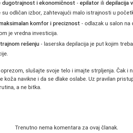
e dugotrajnost i ekonomičnost
-
epilator
ili
depilacij
e
su odličan izbor, zahtevajući malo istrajnosti u počet
 maksimalan komfor i preciznost
- odlazak u salon na 
om je vredna investicija.
 trajnom rešenju
- laserska depilacija je put kojim treb
ije.
prezom, slušajte svoje telo i imajte strpljenja. Čak i 
 koža navikne i da se dlake oslabe. Uz pravilan pristu
tina, a ne bitka.
Trenutno nema komentara za ovaj članak.