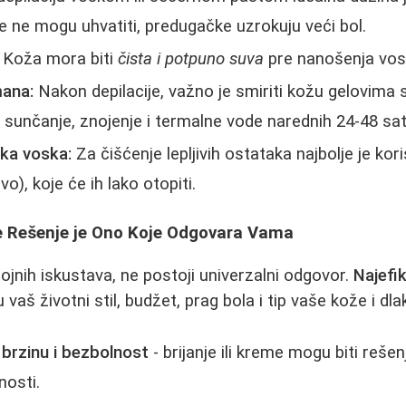
e ne mogu uhvatiti, predugačke uzrokuju veći bol.
Koža mora biti
čista i potpuno suva
pre nanošenja voska
mana:
Nakon depilacije, važno je smiriti kožu gelovima s
 sunčanje, znojenje i termalne vodе narednih 24-48 sat
aka voska:
Za čišćenje lepljivih ostataka najbolje je korist
vo), koje će ih lako otopiti.
je Rešenje je Ono Koje Odgovara Vama
rojnih iskustava, ne postoji univerzalni odgovor.
Najefi
 vaš životni stil, budžet, prag bola i tip vaše kože i dla
 brzinu i bezbolnost
- brijanje ili kreme mogu biti rešen
nosti.