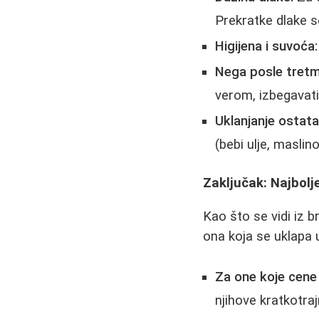
Prekratke dlake s
Higijena i suvoća:
Nega posle tret
verom, izbegavati
Uklanjanje ostat
(bebi ulje, maslino
Zaključak: Najbol
Kao što se vidi iz b
ona koja se uklapa u
Za one koje cene
njihove kratkotraj