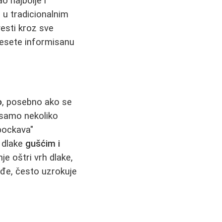
o najbolje i
e u tradicionalnim
esti kroz sve
nesete informisanu
o
, posebno ako se
 samo nekoliko
bockava"
i dlake
gušćim i
nje oštri vrh dlake,
ođe, često uzrokuje