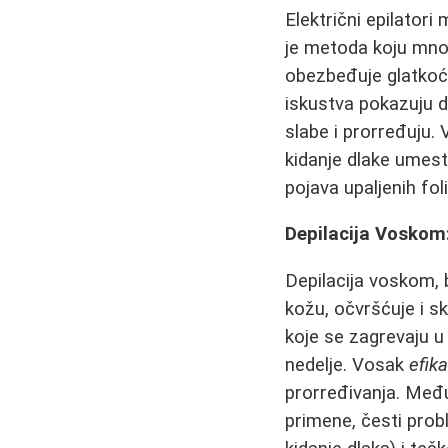
Električni epilatori
je metoda koju mn
obezbeđuje glatkoću
iskustva pokazuju 
slabe i prorređuju. 
kidanje dlake umest
pojava upaljenih fol
Depilacija Voskom:
Depilacija voskom, b
kožu, očvršćuje i s
koje se zagrevaju u
nedelje. Vosak
efik
prorređivanja. Među
primene, česti prob