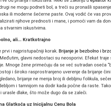
vrvе od pitanja i iskustava. Neki se zaklinju u
epilator
ka
, drugi ne mogu podneti bol, a treći su pronašli spasenj
ka ili moderne šećerne paste. Ovaj vodić će vas prov
alizirati njihove prednosti i mane, i pomoći vam da do
a stvarnim iskustvima.
bolno, ali... Kratkotrajno
 prvi i najpristupačniji korak.
Brijanje je bezbolno i brz
Međutim, glavni nedostaci su neosporivi. Efekat traje
nje. Mnoge žene primećuju da se već sutradan oseća "
ostoji i široko rasprostranjeno uverenje da brijanje čin
ledano, brijanje ne menja broj ili debljinu folikula, seče
 debljom i tamnijom na dodir kada počne da raste. Tak
 i urasle dlake, što može dugo da se zaleči.
jna Glatkoća uz Inicijalnu Cenu Bola