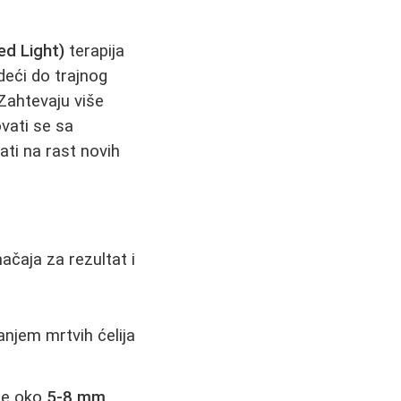
ed Light)
terapija
deći do trajnog
Zahtevaju više
ovati se sa
ti na rast novih
čaja za rezultat i
anjem mrtvih ćelija
 je oko
5-8 mm
.