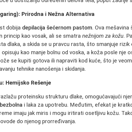
škoće u dostizanju određenih delova tela, poput zadnje 
aring): Prirodna i Nežna Alternativa
st dobija
depilacija šećernom pastom
. Ova mešavina š
an princip kao vosak, ali se smatra
nežnijom za kožu
. P
 dlaka, a skida se u pravcu rasta, što smanjuje rizik o
 opisuju kao manje bolnu od voska, a koža posle nje o
Može se kupiti gotova ili napraviti kod kuće, što je ve
avanju tehnike nanošenja i skidanja.
ju: Hemijsko Rešenje
azlažu proteinsku strukturu dlake, omogućavajući njen
bezbolna
i laka za upotrebu. Međutim, efekat je kratko
reme imaju jak miris i mogu iritirati osetljivu kožu. Ta
dovode do njenog prorređivanja.