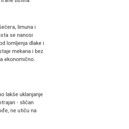
strane butina.
ećera, limuna i
asta se nanosi
d lomljenja dlake i
staje mekana i bez
oma ekonomično.
o lakše uklanjanje
trajan - sličan
kođe, ne utiču na