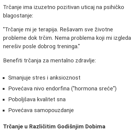
Trčanje ima izuzetno pozitivan uticaj na psihičko
blagostanje:
"Trčanje mi je terapija. Rešavam sve životne
probleme dok trčim. Nema problema koji mi izgleda
nerešiv posle dobrog treninga."
Benefiti trčanja za mentalno zdravlje:
Smanjuje stres i anksioznost
Povećava nivo endorfina ("hormona sreće")
Poboljšava kvalitet sna
Povećava samopouzdanje
Trčanje u Različitim Godišnjim Dobima