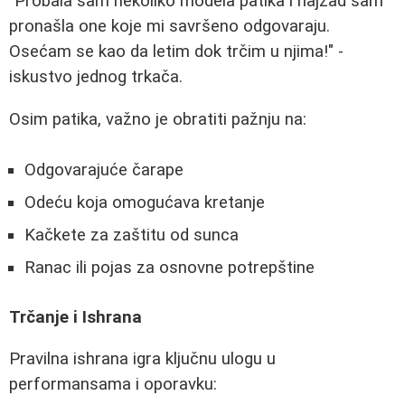
"Probala sam nekoliko modela patika i najzad sam
pronašla one koje mi savršeno odgovaraju.
Osećam se kao da letim dok trčim u njima!" -
iskustvo jednog trkača.
Osim patika, važno je obratiti pažnju na:
Odgovarajuće čarape
Odeću koja omogućava kretanje
Kačkete za zaštitu od sunca
Ranac ili pojas za osnovne potrepštine
Trčanje i Ishrana
Pravilna ishrana igra ključnu ulogu u
performansama i oporavku: