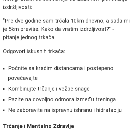
izdržljivosti:
"Pre dve godine sam trčala 10km dnevno, a sada mi
je 5km previše. Kako da vratim izdržljivost?" -
pitanje jednog trkača.
Odgovori iskusnih trkača:
Počnite sa kraćim distancama i postepeno
povećavajte
Kombinujte trčanje i vežbe snage
Pazite na dovoljno odmora između treninga
Ne zaboravite na ispravnu ishranu i hidrataciju
Trčanje i Mentalno Zdravlje