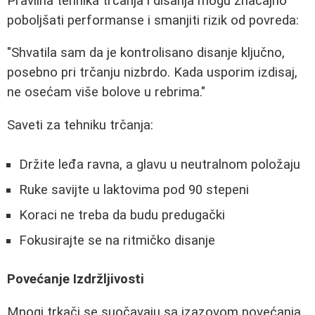
Pravilna tehnika trčanja i disanja mogu značajno
poboljšati performanse i smanjiti rizik od povreda:
"Shvatila sam da je kontrolisano disanje ključno,
posebno pri trčanju nizbrdo. Kada usporim izdisaj,
ne osećam više bolove u rebrima."
Saveti za tehniku trčanja:
Držite leđa ravna, a glavu u neutralnom položaju
Ruke savijte u laktovima pod 90 stepeni
Koraci ne treba da budu predugački
Fokusirajte se na ritmičko disanje
Povećanje Izdržljivosti
Mnogi trkači se suočavaju sa izazovom povećanja