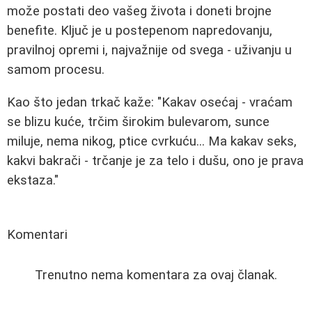
može postati deo vašeg života i doneti brojne
benefite. Ključ je u postepenom napredovanju,
pravilnoj opremi i, najvažnije od svega - uživanju u
samom procesu.
Kao što jedan trkač kaže: "Kakav osećaj - vraćam
se blizu kuće, trčim širokim bulevarom, sunce
miluje, nema nikog, ptice cvrkuću... Ma kakav seks,
kakvi bakrači - trčanje je za telo i dušu, ono je prava
ekstaza."
Komentari
Trenutno nema komentara za ovaj članak.