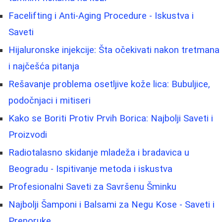
Facelifting i Anti-Aging Procedure - Iskustva i
Saveti
Hijaluronske injekcije: Šta očekivati nakon tretmana
i najčešća pitanja
Rešavanje problema osetljive kože lica: Bubuljice,
podočnjaci i mitiseri
Kako se Boriti Protiv Prvih Borica: Najbolji Saveti i
Proizvodi
Radiotalasno skidanje mladeža i bradavica u
Beogradu - Ispitivanje metoda i iskustva
Profesionalni Saveti za Savršenu Šminku
Najbolji Šamponi i Balsami za Negu Kose - Saveti i
Preporuke