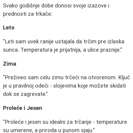
Svako godišnje dobe donosi svoje izazove i
prednosti za trkače:
Leto
"Leti sam uvek ranije ustajala da trčim pre izlaska
sunca. Temperatura je prijatnija, a ulice praznije."
Zima
"Preživeo sam celu zimu trčeći na otvorenom. Ključ
je u pravilnoj odeći - slojevima koje možete skidati
dok se zagrevate."
Proleće i Jesen
"Proleće i jesen su idealni za trčanje - temperature
su umerene, a priroda u punom sjaju."