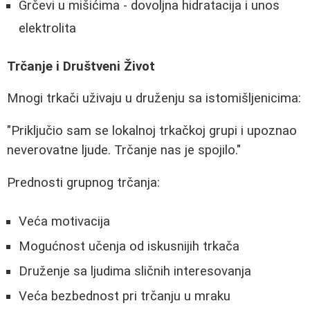
Grčevi u mišićima - dovoljna hidratacija i unos
elektrolita
Trčanje i Društveni Život
Mnogi trkači uživaju u druženju sa istomišljenicima:
"Priključio sam se lokalnoj trkačkoj grupi i upoznao
neverovatne ljude. Trčanje nas je spojilo."
Prednosti grupnog trčanja:
Veća motivacija
Mogućnost učenja od iskusnijih trkača
Druženje sa ljudima sličnih interesovanja
Veća bezbednost pri trčanju u mraku