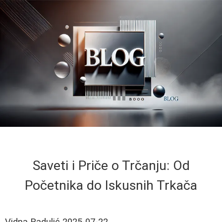
Saveti i Priče o Trčanju: Od
Početnika do Iskusnih Trkača
Vidna Radulić
2025-07-22