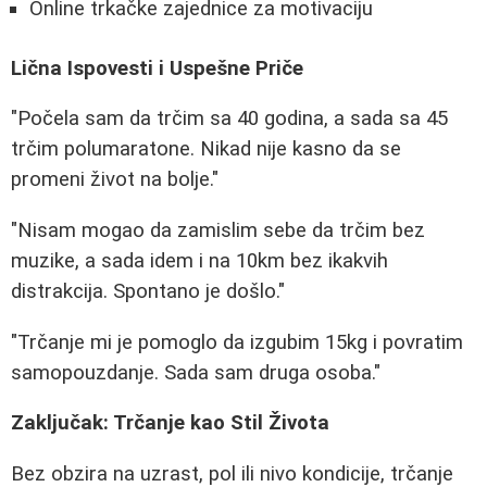
Online trkačke zajednice za motivaciju
Lična Ispovesti i Uspešne Priče
"Počela sam da trčim sa 40 godina, a sada sa 45
trčim polumaratone. Nikad nije kasno da se
promeni život na bolje."
"Nisam mogao da zamislim sebe da trčim bez
muzike, a sada idem i na 10km bez ikakvih
distrakcija. Spontano je došlo."
"Trčanje mi je pomoglo da izgubim 15kg i povratim
samopouzdanje. Sada sam druga osoba."
Zaključak: Trčanje kao Stil Života
Bez obzira na uzrast, pol ili nivo kondicije, trčanje