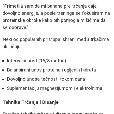
"Primetila sam da mi banana pre trčanja daje
dovoljno energije, a posle treninga se fokusiram na
proteinske obroke kako bih pomogla mišićima da
se oporave."
Neki od popularnih pristupa ishrani među trkačima
uključuju:
Intervalni post (16/8 metod)
Balansirani unos proteina i ugljenih hidrata
Dovoljno unosa tečnosti tokom dana
Suplementaciju magnezijumom i elektrolitima
Tehnika Trčanja i Disanje