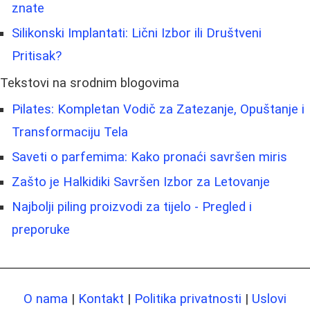
znate
Silikonski Implantati: Lični Izbor ili Društveni
Pritisak?
Tekstovi na srodnim blogovima
Pilates: Kompletan Vodič za Zatezanje, Opuštanje i
Transformaciju Tela
Saveti o parfemima: Kako pronaći savršen miris
Zašto je Halkidiki Savršen Izbor za Letovanje
Najbolji piling proizvodi za tijelo - Pregled i
preporuke
O nama
|
Kontakt
|
Politika privatnosti
|
Uslovi