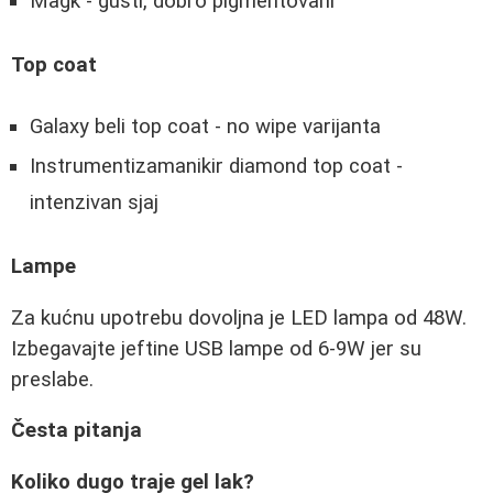
Magk - gusti, dobro pigmentovani
Top coat
Galaxy beli top coat - no wipe varijanta
Instrumentizamanikir diamond top coat -
intenzivan sjaj
Lampe
Za kućnu upotrebu dovoljna je LED lampa od 48W.
Izbegavajte jeftine USB lampe od 6-9W jer su
preslabe.
Česta pitanja
Koliko dugo traje gel lak?