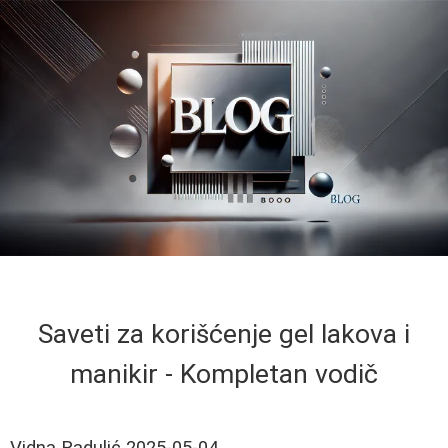
Saveti za korišćenje gel lakova i
manikir - Kompletan vodič
Vidna Radulić
2025-05-04