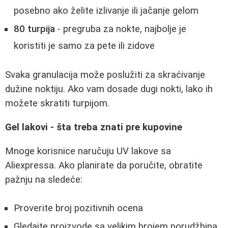
posebno ako želite izlivanje ili jačanje gelom
80 turpija
- pregruba za nokte, najbolje je
koristiti je samo za pete ili zidove
Svaka granulacija može poslužiti za skraćivanje
dužine noktiju. Ako vam dosade dugi nokti, lako ih
možete skratiti turpijom.
Gel lakovi - šta treba znati pre kupovine
Mnoge korisnice naručuju UV lakove sa
Aliexpressa. Ako planirate da poručite, obratite
pažnju na sledeće:
Proverite broj pozitivnih ocena
Gledajte proizvode sa velikim brojem porudžbina