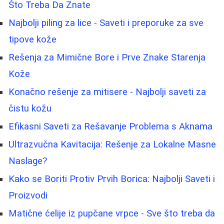
Što Treba Da Znate
Najbolji piling za lice - Saveti i preporuke za sve
tipove kože
Rešenja za Mimične Bore i Prve Znake Starenja
Kože
Konačno rešenje za mitisere - Najbolji saveti za
čistu kožu
Efikasni Saveti za Rešavanje Problema s Aknama
Ultrazvučna Kavitacija: Rešenje za Lokalne Masne
Naslage?
Kako se Boriti Protiv Prvih Borica: Najbolji Saveti i
Proizvodi
Matične ćelije iz pupčane vrpce - Sve što treba da