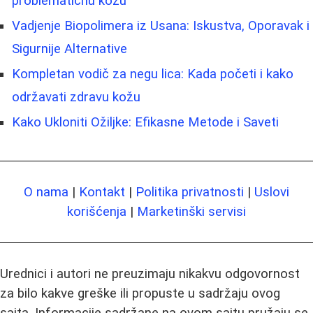
problematičnu kožu
Vadjenje Biopolimera iz Usana: Iskustva, Oporavak i
Sigurnije Alternative
Kompletan vodič za negu lica: Kada početi i kako
održavati zdravu kožu
Kako Ukloniti Ožiljke: Efikasne Metode i Saveti
O nama
|
Kontakt
|
Politika privatnosti
|
Uslovi
korišćenja
|
Marketinški servisi
Urednici i autori ne preuzimaju nikakvu odgovornost
za bilo kakve greške ili propuste u sadržaju ovog
sajta. Informacije sadržane na ovom sajtu pružaju se