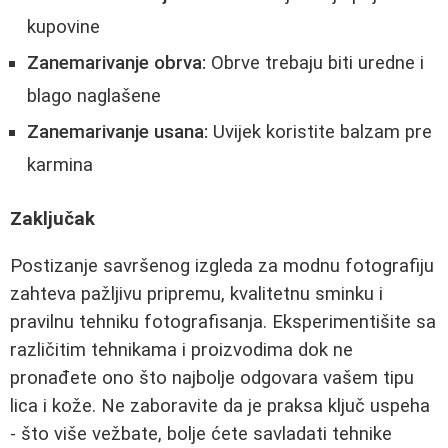
kupovine
Zanemarivanje obrva:
Obrve trebaju biti uredne i
blago naglašene
Zanemarivanje usana:
Uvijek koristite balzam pre
karmina
Zaključak
Postizanje savršenog izgleda za modnu fotografiju
zahteva pažljivu pripremu, kvalitetnu sminku i
pravilnu tehniku fotografisanja. Eksperimentišite sa
različitim tehnikama i proizvodima dok ne
pronađete ono što najbolje odgovara vašem tipu
lica i kože. Ne zaboravite da je praksa ključ uspeha
- što više vežbate, bolje ćete savladati tehnike