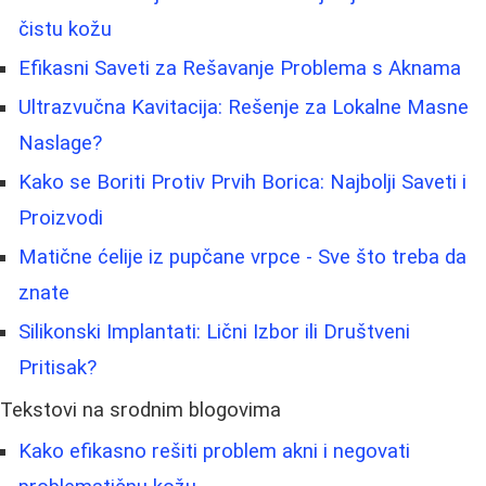
čistu kožu
Efikasni Saveti za Rešavanje Problema s Aknama
Ultrazvučna Kavitacija: Rešenje za Lokalne Masne
Naslage?
Kako se Boriti Protiv Prvih Borica: Najbolji Saveti i
Proizvodi
Matične ćelije iz pupčane vrpce - Sve što treba da
znate
Silikonski Implantati: Lični Izbor ili Društveni
Pritisak?
Tekstovi na srodnim blogovima
Kako efikasno rešiti problem akni i negovati