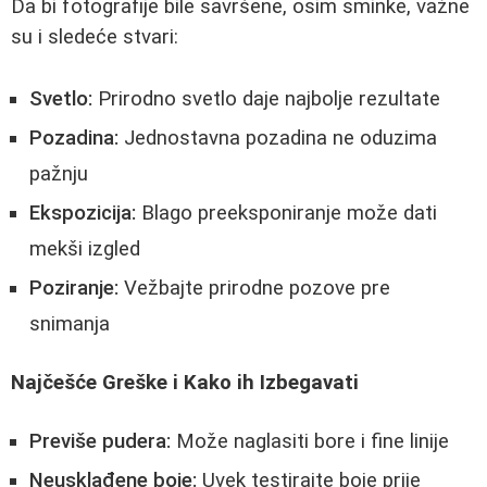
Da bi fotografije bile savršene, osim sminke, važne
su i sledeće stvari:
Svetlo:
Prirodno svetlo daje najbolje rezultate
Pozadina:
Jednostavna pozadina ne oduzima
pažnju
Ekspozicija:
Blago preeksponiranje može dati
mekši izgled
Poziranje:
Vežbajte prirodne pozove pre
snimanja
Najčešće Greške i Kako ih Izbegavati
Previše pudera:
Može naglasiti bore i fine linije
Neusklađene boje:
Uvek testirajte boje prije