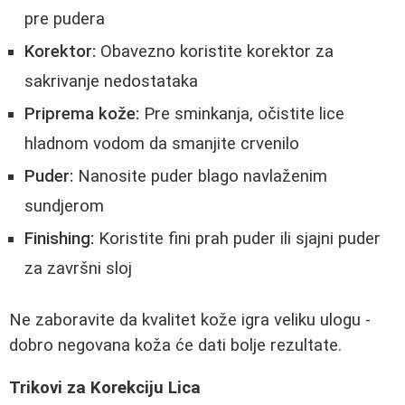
pre pudera
Korektor:
Obavezno koristite korektor za
sakrivanje nedostataka
Priprema kože:
Pre sminkanja, očistite lice
hladnom vodom da smanjite crvenilo
Puder:
Nanosite puder blago navlaženim
sundjerom
Finishing:
Koristite fini prah puder ili sjajni puder
za završni sloj
Ne zaboravite da kvalitet kože igra veliku ulogu -
dobro negovana koža će dati bolje rezultate.
Trikovi za Korekciju Lica