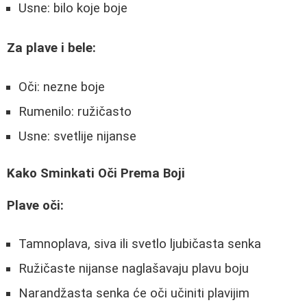
Usne: bilo koje boje
Za plave i bele:
Oči: nezne boje
Rumenilo: ružičasto
Usne: svetlije nijanse
Kako Sminkati Oči Prema Boji
Plave oči:
Tamnoplava, siva ili svetlo ljubičasta senka
Ružičaste nijanse naglašavaju plavu boju
Narandžasta senka će oči učiniti plavijim