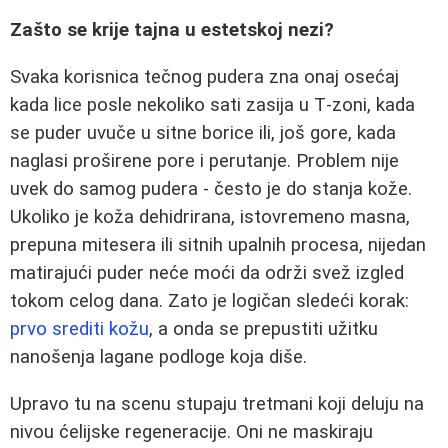
Zašto se krije tajna u estetskoj nezi?
Svaka korisnica tečnog pudera zna onaj osećaj
kada lice posle nekoliko sati zasija u T‑zoni, kada
se puder uvuče u sitne borice ili, još gore, kada
naglasi proširene pore i perutanje. Problem nije
uvek do samog pudera - često je do stanja kože.
Ukoliko je koža dehidrirana, istovremeno masna,
prepuna mitesera ili sitnih upalnih procesa, nijedan
matirajući puder neće moći da održi svež izgled
tokom celog dana. Zato je logičan sledeći korak:
prvo srediti kožu
, a onda se prepustiti užitku
nanošenja lagane podloge koja diše.
Upravo tu na scenu stupaju tretmani koji deluju na
nivou ćelijske regeneracije. Oni ne maskiraju