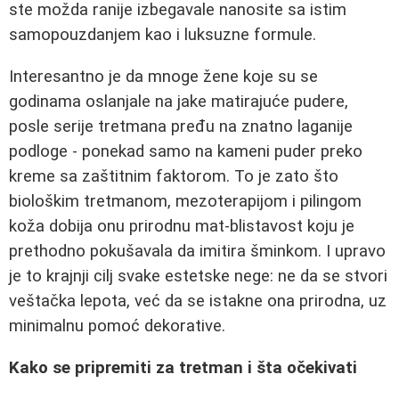
ste možda ranije izbegavale nanosite sa istim
samopouzdanjem kao i luksuzne formule.
Interesantno je da mnoge žene koje su se
godinama oslanjale na jake matirajuće pudere,
posle serije tretmana pređu na znatno laganije
podloge - ponekad samo na kameni puder preko
kreme sa zaštitnim faktorom. To je zato što
biološkim tretmanom, mezoterapijom i pilingom
koža dobija onu prirodnu mat‑blistavost koju je
prethodno pokušavala da imitira šminkom. I upravo
je to krajnji cilj svake estetske nege: ne da se stvori
veštačka lepota, već da se istakne ona prirodna, uz
minimalnu pomoć dekorative.
Kako se pripremiti za tretman i šta očekivati