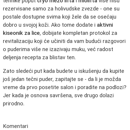
tehnike poput
cryo mezo lifta
i
miolifta
više nisu
rezervisane samo za holivudske zvezde - one su
postale dostupne svima koji žele da se osećaju
dobro u svojoj koži. Ako tome dodate i
aktivni
kiseonik za lice
, dobijate kompletan protokol za
revitalizaciju koji će učiniti da vam budući razgovori
o puderima više ne izazivaju muku, već radost
deljenja recepta za blistav ten.
Zato sledeći put kada budete u iskušenju da kupite
još jedan tečni puder, zapitajte se - da li je možda
vreme da prvo posetite salon i poradite na podlozi?
Jer kada je osnova savršena, sve drugo dolazi
prirodno.
Komentari