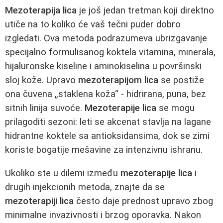
Mezoterapija lica
je još jedan tretman koji direktno
utiče na to koliko će vaš tečni puder dobro
izgledati. Ova metoda podrazumeva ubrizgavanje
specijalno formulisanog koktela vitamina, minerala,
hijaluronske kiseline i aminokiselina u površinski
sloj kože. Upravo
mezoterapijom lica
se postiže
ona čuvena „staklena koža“ - hidrirana, puna, bez
sitnih linija suvoće.
Mezoterapije lica
se mogu
prilagoditi sezoni: leti se akcenat stavlja na lagane
hidrantne koktele sa antioksidansima, dok se zimi
koriste bogatije mešavine za intenzivnu ishranu.
Ukoliko ste u dilemi između
mezoterapije lica
i
drugih injekcionih metoda, znajte da se
mezoterapiji lica
često daje prednost upravo zbog
minimalne invazivnosti i brzog oporavka. Nakon