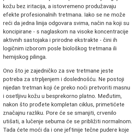
kožu bez iritacija, a istovremeno produžavaju
efekte profesionalnih tretmana. Iako se ne može
reći da jedna linija odgovara svima, način na koji su
koncipirane - s naglaskom na visoke koncentracije
aktivnih sastojaka i prirodne ekstrakte - čini ih
logičnim izborom posle biološkog tretmana ili
hemijskog pilinga.
Ono što je zajedničko za sve tretmane jeste
potreba za strpljenjem i doslednošću. Ne postoji
nijedan tretman koji će preko noći pretvoriti masnu
i osetljivu kožu u besprekorno platno. Međutim,
nakon što prođete kompletan ciklus, primetićete
značajnu razliku. Pore će se smanjiti, crvenilo
utišati, a lučenje sebuma će se približiti normalnom.
Tada ćete moći da i one jeftinije tečne pudere koje