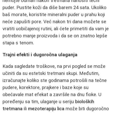
nemojte odmah nakon tretmana nanositi tečni
puder. Pustite koži da diše barem 24 sata. Ukoliko
baš morate, koristite mineralni puder u prahu koji
neće zapušiti pore. Već nakon tri dana možete se
vratiti uobičajenoj rutini, ali ćete primetiti da vam je
potrebno manje proizvoda i da se on znatno lepše
stapa s tenom.
Trajni efekti i dugoročna ulaganja
Kada sagledate troškove, na prvi pogled se može
učiniti da su estetski tretmani skupi. Međutim,
izračunajte koliko ste godinama potrošili na tečne
pudere, korektore, prajkere i baze koje su
obećavale mat efekat a završile na dnu fioke. U
poređenju sa tim, ulaganje u seriju
bioloških
tretmana
ili
mezoterapiju lica
može biti dugoročno