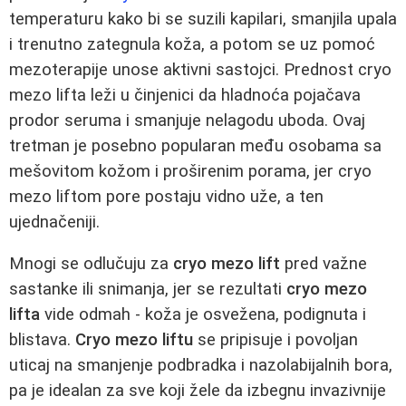
temperaturu kako bi se suzili kapilari, smanjila upala
i trenutno zategnula koža, a potom se uz pomoć
mezoterapije unose aktivni sastojci. Prednost cryo
mezo lifta leži u činjenici da hladnoća pojačava
prodor seruma i smanjuje nelagodu uboda. Ovaj
tretman je posebno popularan među osobama sa
mešovitom kožom i proširenim porama, jer cryo
mezo liftom pore postaju vidno uže, a ten
ujednačeniji.
Mnogi se odlučuju za
cryo mezo lift
pred važne
sastanke ili snimanja, jer se rezultati
cryo mezo
lifta
vide odmah - koža je osvežena, podignuta i
blistava.
Cryo mezo liftu
se pripisuje i povoljan
uticaj na smanjenje podbradka i nazolabijalnih bora,
pa je idealan za sve koji žele da izbegnu invazivnije