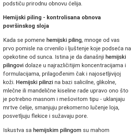
podstiču prirodnu obnovu ćelija.
Hemijski piling - kontrolisana obnova
površinskog sloja
Kada se pomene
hemijski piling
, mnoge od vas
prvo pomisle na crvenilo i ljuštenje koje podseća na
opekotine od sunca. Istina je da današnji
hemijski
pilingovi
dolaze u najrazličitijim koncentracijama i
formulacijama, prilagođenim čak i najosetljivijoj
koži.
Hemijski pilinzi
na bazi salicilne, glikolne,
mlečne ili mandelične kiseline rade upravo ono što
je potrebno masnom i mešovitom tipu - uklanjaju
mrtve ćelije, smanjuju prekomerno lučenje loja,
posvetljuju flekice i sužavaju pore.
Iskustva sa
hemijskim pilingom
su mahom