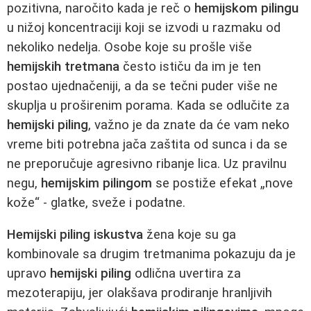
pozitivna, naročito kada je reč o
hemijskom pilingu
u nižoj koncentraciji koji se izvodi u razmaku od
nekoliko nedelja. Osobe koje su prošle više
hemijskih tretmana
često ističu da im je ten
postao ujednačeniji, a da se tečni puder više ne
skuplja u proširenim porama. Kada se odlučite za
hemijski piling
, važno je da znate da će vam neko
vreme biti potrebna jača zaštita od sunca i da se
ne preporučuje agresivno ribanje lica. Uz pravilnu
negu,
hemijskim pilingom
se postiže efekat „nove
kože“ - glatke, sveže i podatne.
Hemijski piling iskustva
žena koje su ga
kombinovale sa drugim tretmanima pokazuju da je
upravo
hemijski piling
odlična uvertira za
mezoterapiju, jer olakšava prodiranje hranljivih