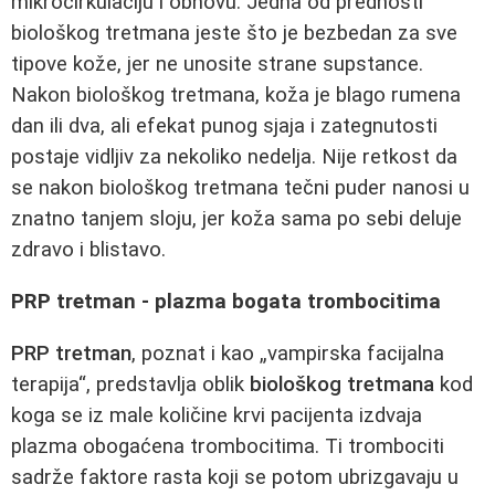
mikrocirkulaciju i obnovu. Jedna od prednosti
biološkog tretmana jeste što je bezbedan za sve
tipove kože, jer ne unosite strane supstance.
Nakon biološkog tretmana, koža je blago rumena
dan ili dva, ali efekat punog sjaja i zategnutosti
postaje vidljiv za nekoliko nedelja. Nije retkost da
se nakon biološkog tretmana tečni puder nanosi u
znatno tanjem sloju, jer koža sama po sebi deluje
zdravo i blistavo.
PRP tretman - plazma bogata trombocitima
PRP tretman
, poznat i kao „vampirska facijalna
terapija“, predstavlja oblik
biološkog tretmana
kod
koga se iz male količine krvi pacijenta izdvaja
plazma obogaćena trombocitima. Ti trombociti
sadrže faktore rasta koji se potom ubrizgavaju u