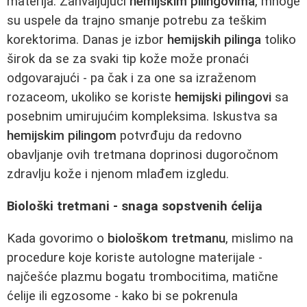
materija. Zahvaljujući
hemijskim pilingovima
, mnoge
su uspele da trajno smanje potrebu za teškim
korektorima. Danas je izbor
hemijskih pilinga
toliko
širok da se za svaki tip kože može pronaći
odgovarajući - pa čak i za one sa izraženom
rozaceom, ukoliko se koriste
hemijski pilingovi
sa
posebnim umirujućim kompleksima. Iskustva sa
hemijskim pilingom
potvrđuju da redovno
obavljanje ovih tretmana doprinosi dugoročnom
zdravlju kože i njenom mlađem izgledu.
Biološki tretmani - snaga sopstvenih ćelija
Kada govorimo o
biološkom tretmanu
, mislimo na
procedure koje koriste autologne materijale -
najčešće plazmu bogatu trombocitima, matične
ćelije ili egzosome - kako bi se pokrenula