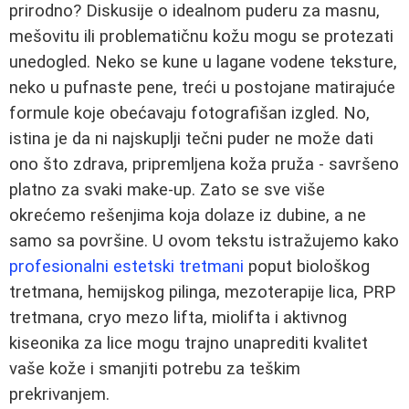
prirodno? Diskusije o idealnom puderu za masnu,
mešovitu ili problematičnu kožu mogu se protezati
unedogled. Neko se kune u lagane vodene teksture,
neko u pufnaste pene, treći u postojane matirajuće
formule koje obećavaju fotografišan izgled. No,
istina je da ni najskuplji tečni puder ne može dati
ono što zdrava, pripremljena koža pruža - savršeno
platno za svaki make‑up. Zato se sve više
okrećemo rešenjima koja dolaze iz dubine, a ne
samo sa površine. U ovom tekstu istražujemo kako
profesionalni estetski tretmani
poput biološkog
tretmana, hemijskog pilinga, mezoterapije lica, PRP
tretmana, cryo mezo lifta, miolifta i aktivnog
kiseonika za lice mogu trajno unaprediti kvalitet
vaše kože i smanjiti potrebu za teškim
prekrivanjem.