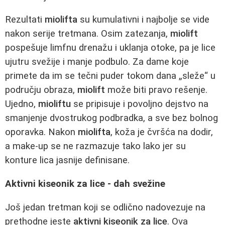
Rezultati
miolifta
su kumulativni i najbolje se vide
nakon serije tretmana. Osim zatezanja,
miolift
pospešuje limfnu drenažu i uklanja otoke, pa je lice
ujutru svežije i manje podbulo. Za dame koje
primete da im se tečni puder tokom dana „sleže“ u
području obraza,
miolift
može biti pravo rešenje.
Ujedno,
mioliftu
se pripisuje i povoljno dejstvo na
smanjenje dvostrukog podbradka, a sve bez bolnog
oporavka. Nakon
miolifta
, koža je čvršća na dodir,
a make‑up se ne razmazuje tako lako jer su
konture lica jasnije definisane.
Aktivni kiseonik za lice - dah svežine
Još jedan tretman koji se odlično nadovezuje na
prethodne jeste
aktivni kiseonik za lice
. Ova