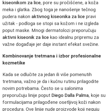
kiseonikom za lice
, pore su pročišćene, a koža
meka i glatka. Zbog toga je nanošenje tečnog
pudera nakon
aktivnog kiseonika za lice
pravi
užitak - podloga se stopi sa kožom i ne izgleda
poput maske. Mnogi dermatolozi preporučuju
aktivni kiseonik za lice
kao idealnu pripremu za
važne događaje jer daje instant efekat svežine.
Kombinovanje tretmana i izbor profesionalne
kozmetike
Kada se odlučite za jedan ili više pomenutih
tretmana, važno je da i kućnu rutinu prilagodite
novim potrebama. Često se u salonima
preporučuju linije poput
Diego Dalla Palma
, koje su
formulacijama prilagođene osetljivoj koži nakon
procedura. Ove linije nude proizvode koji neguju