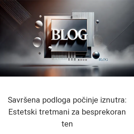
Savršena podloga počinje iznutra:
Estetski tretmani za besprekoran
ten