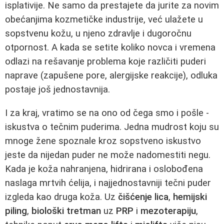
isplativije. Ne samo da prestajete da jurite za novim
obećanjima kozmetičke industrije, već ulažete u
sopstvenu kožu, u njeno zdravlje i dugoročnu
otpornost. A kada se setite koliko novca i vremena
odlazi na rešavanje problema koje različiti puderi
naprave (zapušene pore, alergijske reakcije), odluka
postaje još jednostavnija.
I za kraj, vratimo se na ono od čega smo i pošle -
iskustva o tečnim puderima. Jedna mudrost koju su
mnoge žene spoznale kroz sopstveno iskustvo
jeste da nijedan puder ne može nadomestiti negu.
Kada je koža nahranjena, hidrirana i oslobođena
naslaga mrtvih ćelija, i najjednostavniji tečni puder
izgleda kao druga koža. Uz
čišćenje lica
,
hemijski
piling
,
biološki tretman
uz
PRP
i
mezoterapiju
,