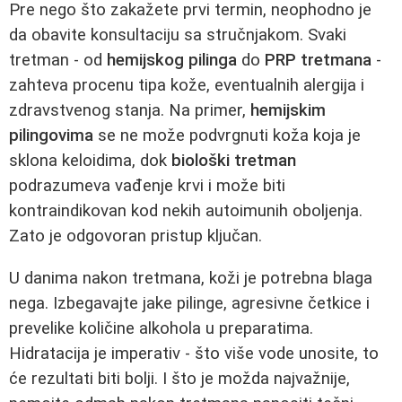
Pre nego što zakažete prvi termin, neophodno je
da obavite konsultaciju sa stručnjakom. Svaki
tretman - od
hemijskog pilinga
do
PRP tretmana
-
zahteva procenu tipa kože, eventualnih alergija i
zdravstvenog stanja. Na primer,
hemijskim
pilingovima
se ne može podvrgnuti koža koja je
sklona keloidima, dok
biološki tretman
podrazumeva vađenje krvi i može biti
kontraindikovan kod nekih autoimunih oboljenja.
Zato je odgovoran pristup ključan.
U danima nakon tretmana, koži je potrebna blaga
nega. Izbegavajte jake pilinge, agresivne četkice i
prevelike količine alkohola u preparatima.
Hidratacija je imperativ - što više vode unosite, to
će rezultati biti bolji. I što je možda najvažnije,