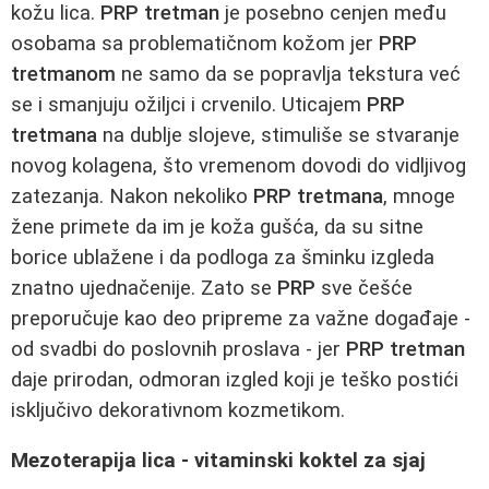
kožu lica.
PRP tretman
je posebno cenjen među
osobama sa problematičnom kožom jer
PRP
tretmanom
ne samo da se popravlja tekstura već
se i smanjuju ožiljci i crvenilo. Uticajem
PRP
tretmana
na dublje slojeve, stimuliše se stvaranje
novog kolagena, što vremenom dovodi do vidljivog
zatezanja. Nakon nekoliko
PRP tretmana
, mnoge
žene primete da im je koža gušća, da su sitne
borice ublažene i da podloga za šminku izgleda
znatno ujednačenije. Zato se
PRP
sve češće
preporučuje kao deo pripreme za važne događaje -
od svadbi do poslovnih proslava - jer
PRP tretman
daje prirodan, odmoran izgled koji je teško postići
isključivo dekorativnom kozmetikom.
Mezoterapija lica - vitaminski koktel za sjaj