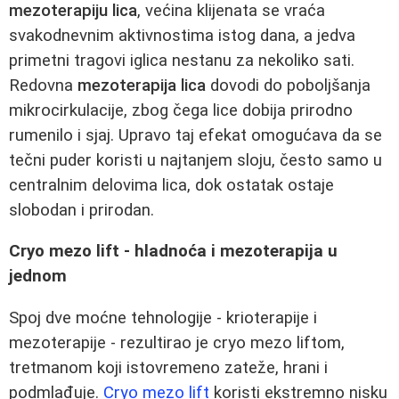
mezoterapiju lica
, većina klijenata se vraća
svakodnevnim aktivnostima istog dana, a jedva
primetni tragovi iglica nestanu za nekoliko sati.
Redovna
mezoterapija lica
dovodi do poboljšanja
mikrocirkulacije, zbog čega lice dobija prirodno
rumenilo i sjaj. Upravo taj efekat omogućava da se
tečni puder koristi u najtanjem sloju, često samo u
centralnim delovima lica, dok ostatak ostaje
slobodan i prirodan.
Cryo mezo lift - hladnoća i mezoterapija u
jednom
Spoj dve moćne tehnologije - krioterapije i
mezoterapije - rezultirao je cryo mezo liftom,
tretmanom koji istovremeno zateže, hrani i
podmlađuje.
Cryo mezo lift
koristi ekstremno nisku