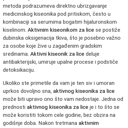
metoda podrazumeva direktno ubrizgavanje
medicinskog kiseonika pod pritiskom, često u
kombinaciji sa serumima bogatim hijaluronskom
kiselinom.
Aktivnim kiseonikom za lice
se postiže
dubinska oksigenacija tkiva, što je posebno važno
za osobe koje žive u zagađenim gradskim
sredinama.
Aktivni kiseonik za lice
deluje
antibakterijski, umiruje upalne procese i podstiče
detoksikaciju.
Ukoliko ste primetile da vam je ten siv i umoran
uprkos dovoljno sna,
aktivnog kiseonika za lice
može biti upravo ono što vam nedostaje. Jedna od
prednosti
aktivnog kiseonika za lice
je i to što se
može koristiti tokom cele godine, bez obzira na
godišnje doba. Nakon tretmana
aktivnim