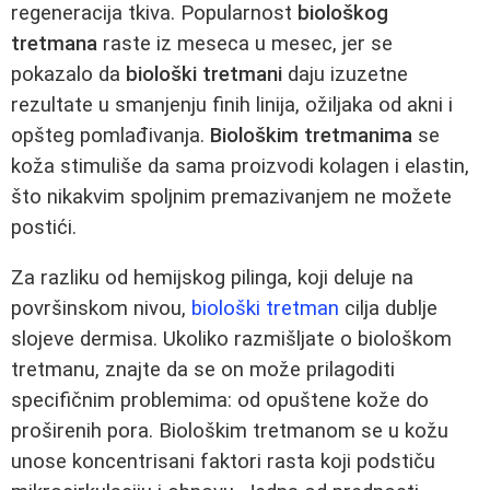
regeneracija tkiva. Popularnost
biološkog
tretmana
raste iz meseca u mesec, jer se
pokazalo da
biološki tretmani
daju izuzetne
rezultate u smanjenju finih linija, ožiljaka od akni i
opšteg pomlađivanja.
Biološkim tretmanima
se
koža stimuliše da sama proizvodi kolagen i elastin,
što nikakvim spoljnim premazivanjem ne možete
postići.
Za razliku od hemijskog pilinga, koji deluje na
površinskom nivou,
biološki tretman
cilja dublje
slojeve dermisa. Ukoliko razmišljate o biološkom
tretmanu, znajte da se on može prilagoditi
specifičnim problemima: od opuštene kože do
proširenih pora. Biološkim tretmanom se u kožu
unose koncentrisani faktori rasta koji podstiču