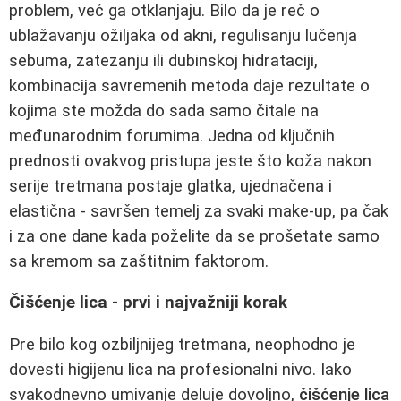
problem, već ga otklanjaju. Bilo da je reč o
ublažavanju ožiljaka od akni, regulisanju lučenja
sebuma, zatezanju ili dubinskoj hidrataciji,
kombinacija savremenih metoda daje rezultate o
kojima ste možda do sada samo čitale na
međunarodnim forumima. Jedna od ključnih
prednosti ovakvog pristupa jeste što koža nakon
serije tretmana postaje glatka, ujednačena i
elastična - savršen temelj za svaki make‑up, pa čak
i za one dane kada poželite da se prošetate samo
sa kremom sa zaštitnim faktorom.
Čišćenje lica - prvi i najvažniji korak
Pre bilo kog ozbiljnijeg tretmana, neophodno je
dovesti higijenu lica na profesionalni nivo. Iako
svakodnevno umivanje deluje dovoljno,
čišćenje lica