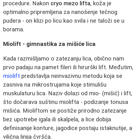
procedure. Nakon
cryo mezo lifta
, koža je
optimalno pripremljena za nanošenje tečnog
pudera - on klizi po licu kao svila i ne taloži se u
borama.
Miolift - gimnastika za mišiće lica
Kada razmišljamo o zatezanju lica, obično nam
prvo padaju na pamet fileri ili hirurški lift. Međutim,
miolift
predstavlja neinvazivnu metodu koja se
zasniva na mikrostrujama koje stimulišu
muskulaturu lica. Naziv dolazi od mio‑ (mišić) i lift,
što dočarava suštinu miolifta - podizanje tonusa
mišića. Mioliftom se postiže prirodno zatezanje
bez upotrebe igala ili skalpela, a lice dobija
definisanije konture, jagodice postaju istaknutije, a
vilična linija čvršća.