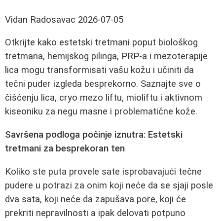
Vidan Radosavac
2026-07-05
Otkrijte kako estetski tretmani poput biološkog
tretmana, hemijskog pilinga, PRP-a i mezoterapije
lica mogu transformisati vašu kožu i učiniti da
tečni puder izgleda besprekorno. Saznajte sve o
čišćenju lica, cryo mezo liftu, mioliftu i aktivnom
kiseoniku za negu masne i problematične kože.
Savršena podloga počinje iznutra: Estetski
tretmani za besprekoran ten
Koliko ste puta provele sate isprobavajući tečne
pudere u potrazi za onim koji neće da se sjaji posle
dva sata, koji neće da zapušava pore, koji će
prekriti nepravilnosti a ipak delovati potpuno