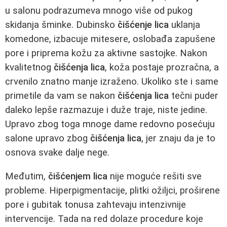
u salonu podrazumeva mnogo više od pukog
skidanja šminke. Dubinsko
čišćenje lica
uklanja
komedone, izbacuje mitesere, oslobađa zapušene
pore i priprema kožu za aktivne sastojke. Nakon
kvalitetnog
čišćenja lica
, koža postaje prozračna, a
crvenilo znatno manje izraženo. Ukoliko ste i same
primetile da vam se nakon
čišćenja lica
tečni puder
daleko lepše razmazuje i duže traje, niste jedine.
Upravo zbog toga mnoge dame redovno posećuju
salone upravo zbog
čišćenja lica
, jer znaju da je to
osnova svake dalje nege.
Međutim,
čišćenjem lica
nije moguće rešiti sve
probleme. Hiperpigmentacije, plitki ožiljci, proširene
pore i gubitak tonusa zahtevaju intenzivnije
intervencije. Tada na red dolaze procedure koje