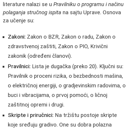
literature nalazi se u
Pravilniku o programu i načinu
polaganja stručnog ispita
na sajtu Uprave. Osnova
za učenje su:
Zakoni:
Zakon o BZR, Zakon o radu, Zakon o
zdravstvenoj zaštiti, Zakon o PIO, Krivični
zakonik (određeni članovi).
Pravilnici:
Lista je dugačka (preko 20). Ključni su:
Pravilnik o proceni rizika, o bezbednosti mašina,
o električnoj energiji, o gradjevinskim radovima, o
buci i vibracijama, o prvoj pomoći, o ličnoj
zaštitnoj opremi i drugi.
Skripte i priručnici:
Na tržištu postoje skripte
koje sređuju gradivo. One su dobra polazna