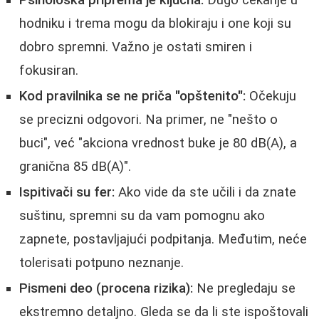
Psihološka priprema je ključna:
Dugo čekanje u
hodniku i trema mogu da blokiraju i one koji su
dobro spremni. Važno je ostati smiren i
fokusiran.
Kod pravilnika se ne priča "opštenito":
Očekuju
se precizni odgovori. Na primer, ne "nešto o
buci", već "akciona vrednost buke je 80 dB(A), a
granična 85 dB(A)".
Ispitivači su fer:
Ako vide da ste učili i da znate
suštinu, spremni su da vam pomognu ako
zapnete, postavljajući podpitanja. Međutim, neće
tolerisati potpuno neznanje.
Pismeni deo (procena rizika):
Ne pregledaju se
ekstremno detaljno. Gleda se da li ste ispoštovali