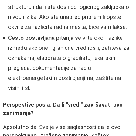
strukturu i da li ste došli do logičnog zaključka o
nivou rizika. Ako ste unapred pripremili opšte
okvire za različita radna mesta, biće vam lakše.
Često postavljana pitanja
se vrte oko: razlike
između akcione i granične vrednosti, zahteva za
oznakama, elaborata o gradilištu, lekarskih
pregleda, dokumentacije za rad u
elektroenergetskim postrojenjima, zaštite na
visini i sl.
Perspektive posla: Da li "vredi" završavati ovo
zanimanje?
Apsolutno da. Sve je više saglasnosti da je ovo
perspektivno i traženo zanimanje
. Zašto?