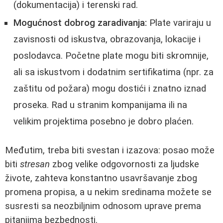
(dokumentacija) i terenski rad.
Mogućnost dobrog zaradivanja:
Plate variraju u
zavisnosti od iskustva, obrazovanja, lokacije i
poslodavca. Početne plate mogu biti skromnije,
ali sa iskustvom i dodatnim sertifikatima (npr. za
zaštitu od požara) mogu dostići i znatno iznad
proseka. Rad u stranim kompanijama ili na
velikim projektima posebno je dobro plaćen.
Međutim, treba biti svestan i izazova: posao može
biti
stresan
zbog velike odgovornosti za ljudske
živote, zahteva konstantno usavršavanje zbog
promena propisa, a u nekim sredinama možete se
susresti sa neozbiljnim odnosom uprave prema
pitanjima bezbednosti.