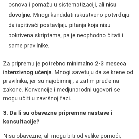
osnova i pomažu u sistematizaciji, ali
nisu
dovoljne
. Mnogi kandidati iskustveno potvrđuju
da ispitivači postavljaju pitanja koja nisu
pokrivena skriptama, pa je neophodno čitati i
same pravilnike.
Za pripremu je potrebno
minimalno 2-3 meseca
intenzivnog učenja
. Mnogi savetuju da se krene od
pravilnika, jer su najobimniji, a zatim pređe na
zakone. Konvencije i medjunarodni ugovori se
mogu učiti u završnoj fazi.
3. Da li su obavezne pripremne nastave i
konsultacije?
Nisu obavezne, ali mogu biti od velike pomoći,