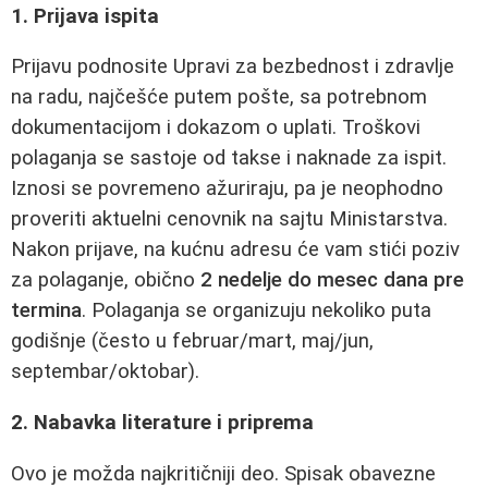
1. Prijava ispita
Prijavu podnosite Upravi za bezbednost i zdravlje
na radu, najčešće putem pošte, sa potrebnom
dokumentacijom i dokazom o uplati. Troškovi
polaganja se sastoje od takse i naknade za ispit.
Iznosi se povremeno ažuriraju, pa je neophodno
proveriti aktuelni cenovnik na sajtu Ministarstva.
Nakon prijave, na kućnu adresu će vam stići poziv
za polaganje, obično
2 nedelje do mesec dana pre
termina
. Polaganja se organizuju nekoliko puta
godišnje (često u februar/mart, maj/jun,
septembar/oktobar).
2. Nabavka literature i priprema
Ovo je možda najkritičniji deo. Spisak obavezne