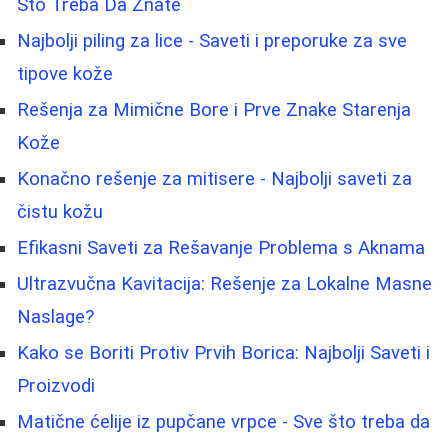
Što Treba Da Znate
Najbolji piling za lice - Saveti i preporuke za sve
tipove kože
Rešenja za Mimične Bore i Prve Znake Starenja
Kože
Konačno rešenje za mitisere - Najbolji saveti za
čistu kožu
Efikasni Saveti za Rešavanje Problema s Aknama
Ultrazvučna Kavitacija: Rešenje za Lokalne Masne
Naslage?
Kako se Boriti Protiv Prvih Borica: Najbolji Saveti i
Proizvodi
Matične ćelije iz pupčane vrpce - Sve što treba da