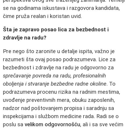
se na godinama iskustava i razgovora kandidata,
čime pruža realan i koristan uvid.
Šta je zapravo posao lica za bezbednost i
zdravlje na radu?
Pre nego što zaronite u detalje ispita, važno je
razumeti šta ovaj posao podrazumeva. Lice za
bezbednost i zdravlje na radu je odgovorno za
sprečavanje povreda na radu, profesionalnih
oboljenja i stvaranje bezbedne radne okoline
. To
podrazumeva procenu rizika na radnim mestima,
uvođenje preventivnih mera, obuku zaposlenih,
nadzor nad poštovanjem propisa i saradnju sa
inspekcijama i službom medicine rada. Radi se o
poslu sa
velikom odgovornošću
, ali i sa sve većim