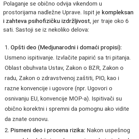
Polaganje se obično odvija vikendom u
prostorijama nadležne Uprave. Ispit je
kompleksan
i zahteva psihofizičku izdržljivost
, jer traje oko 6
sati. Sastoji se iz nekoliko delova:
Opšti deo (Medjunarodni i domaći propisi):
Usmeno ispitivanje. Izvlačite papirić sa tri pitanja.
Oblast obuhvata Ustav, Zakon o BZR, Zakon o
radu, Zakon o zdravstvenoj zaštiti, PIO, kao i
razne konvencije i ugovore (npr. Ugovori o
osnivanju EU, konvencije MOP-a). Ispitivači su
obično korektni i spremni da pomognu ako vidite
da znate osnovu.
Pismeni deo i procena rizika:
Nakon uspešnog