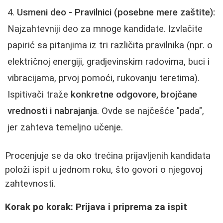
Usmeni deo - Pravilnici (posebne mere zaštite):
Najzahtevniji deo za mnoge kandidate. Izvlačite
papirić sa pitanjima iz tri različita pravilnika (npr. o
električnoj energiji, gradjevinskim radovima, buci i
vibracijama, prvoj pomoći, rukovanju teretima).
Ispitivači traže
konkretne odgovore, brojčane
vrednosti i nabrajanja
. Ovde se najčešće "pada",
jer zahteva temeljno učenje.
Procenjuje se da oko trećina prijavljenih kandidata
položi ispit u jednom roku, što govori o njegovoj
zahtevnosti.
Korak po korak: Prijava i priprema za ispit