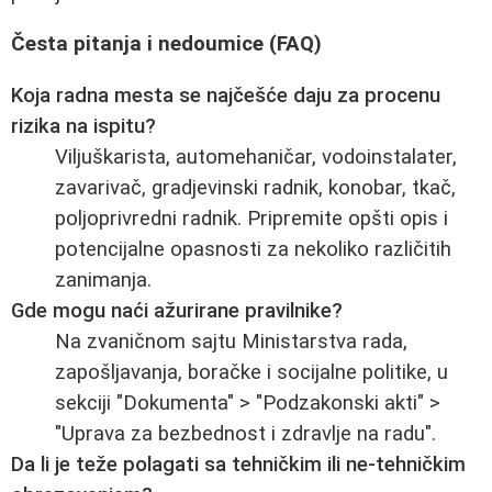
Česta pitanja i nedoumice (FAQ)
Koja radna mesta se najčešće daju za procenu
rizika na ispitu?
Viljuškarista, automehaničar, vodoinstalater,
zavarivač, gradjevinski radnik, konobar, tkač,
poljoprivredni radnik. Pripremite opšti opis i
potencijalne opasnosti za nekoliko različitih
zanimanja.
Gde mogu naći ažurirane pravilnike?
Na zvaničnom sajtu Ministarstva rada,
zapošljavanja, boračke i socijalne politike, u
sekciji "Dokumenta" > "Podzakonski akti" >
"Uprava za bezbednost i zdravlje na radu".
Da li je teže polagati sa tehničkim ili ne-tehničkim