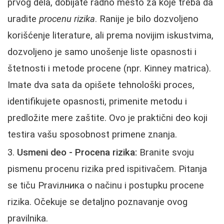
prvog dela, dobijate radno mesto za koje treba da
uradite
procenu rizika
. Ranije je bilo dozvoljeno
korišćenje literature, ali prema novijim iskustvima,
dozvoljeno je samo unošenje liste opasnosti i
štetnosti i metode procene (npr. Kinney matrica).
Imate dva sata da opišete tehnološki proces,
identifikujete opasnosti, primenite metodu i
predložite mere zaštite. Ovo je praktični deo koji
testira vašu sposobnost primene znanja.
Usmeni deo - Procena rizika:
Branite svoju
pismenu procenu rizika pred ispitivačem. Pitanja
se tiču Praviлника o načinu i postupku procene
rizika. Očekuje se detaljno poznavanje ovog
pravilnika.