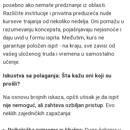
posebno ako nemate predznanje iz oblasti.
Različite institucije i privatna preduzeća nude
kurseve trajanja od nekoliko nedelja. Oni pomažu u
razumevanju koncepata, pojašnjavaju nejasnoće i
daju uvid u formu ispita. Međutim, kurs ne
garantuje položen ispit - na kraju, sve zavisi od
vašeg uloženog truda i vremena u samostalno
učenje.
Iskustva sa polaganja: Šta kažu oni koji su
prošli?
Na osnovu brojnih iskaza, opšti utisak je da ispit
nije nemoguć, ali zahteva ozbiljan pristup
. Evo
neklih zajedničkih zapažanja: