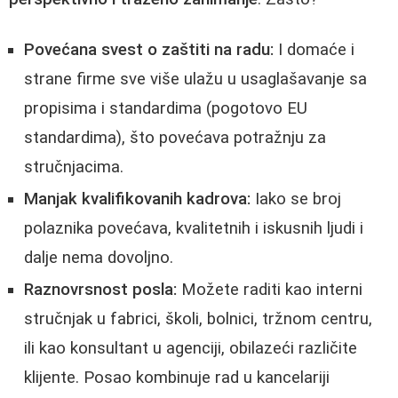
Povećana svest o zaštiti na radu:
I domaće i
strane firme sve više ulažu u usaglašavanje sa
propisima i standardima (pogotovo EU
standardima), što povećava potražnju za
stručnjacima.
Manjak kvalifikovanih kadrova:
Iako se broj
polaznika povećava, kvalitetnih i iskusnih ljudi i
dalje nema dovoljno.
Raznovrsnost posla:
Možete raditi kao interni
stručnjak u fabrici, školi, bolnici, tržnom centru,
ili kao konsultant u agenciji, obilazeći različite
klijente. Posao kombinuje rad u kancelariji