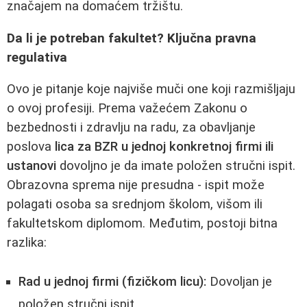
značajem na domaćem tržištu.
Da li je potreban fakultet? Ključna pravna
regulativa
Ovo je pitanje koje najviše muči one koji razmišljaju
o ovoj profesiji. Prema važećem Zakonu o
bezbednosti i zdravlju na radu, za obavljanje
poslova
lica za BZR u jednoj konkretnoj firmi ili
ustanovi
dovoljno je da imate položen stručni ispit.
Obrazovna sprema nije presudna - ispit može
polagati osoba sa srednjom školom, višom ili
fakultetskom diplomom. Međutim, postoji bitna
razlika:
Rad u jednoj firmi (fizičkom licu):
Dovoljan je
položen stručni ispit.