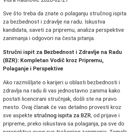
Sve što treba da znate o polaganju stručnog ispita
za bezbednost i zdravlje na radu. Iskustva
kandidata, saveti za pripremu, analiza perspektive
zanimanja i odgovori na česta pitanja.
Stručni ispit za Bezbednost i Zdravlje na Radu
(BZR): Kompletan Vodič kroz Pripremu,
Polaganje i Perspektive
Ako razmišljate o karijeri u oblasti bezbednosti i
zdravlja na radu ili vas jednostavno zanima kako
postati licencirani stručnjak, došli ste na pravo
mesto. Ovaj članak će vas detailno provesti kroz
sve aspekte
stručnog ispita za BZR
, od prijave i
pripreme, preko iskustava sa polaganja, pa sve do
perspektiva ovog sve traženijeg zanimanja. Temelji