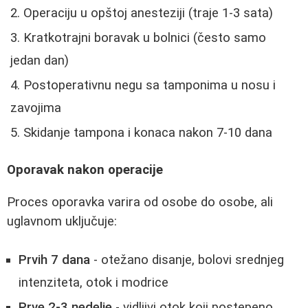
Operaciju u opštoj anesteziji (traje 1-3 sata)
Kratkotrajni boravak u bolnici (često samo
jedan dan)
Postoperativnu negu sa tamponima u nosu i
zavojima
Skidanje tampona i konaca nakon 7-10 dana
Oporavak nakon operacije
Proces oporavka varira od osobe do osobe, ali
uglavnom uključuje:
Prvih 7 dana
- otežano disanje, bolovi srednjeg
intenziteta, otok i modrice
Prve 2-3 nedelje
- vidljivi otok koji postepeno