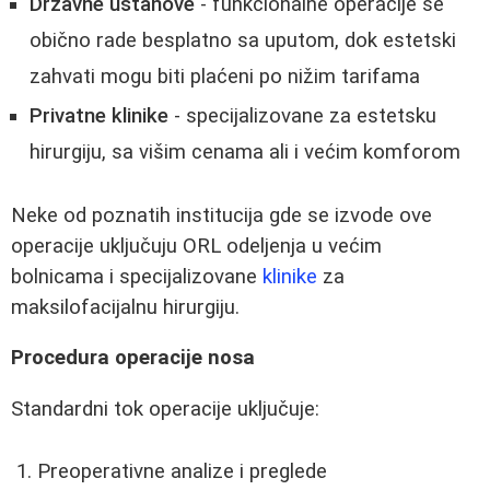
Državne ustanove
- funkcionalne operacije se
obično rade besplatno sa uputom, dok estetski
zahvati mogu biti plaćeni po nižim tarifama
Privatne klinike
- specijalizovane za estetsku
hirurgiju, sa višim cenama ali i većim komforom
Neke od poznatih institucija gde se izvode ove
operacije uključuju ORL odeljenja u većim
bolnicama i specijalizovane
klinike
za
maksilofacijalnu hirurgiju.
Procedura operacije nosa
Standardni tok operacije uključuje:
Preoperativne analize i preglede