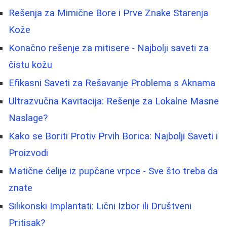
Rešenja za Mimične Bore i Prve Znake Starenja
Kože
Konačno rešenje za mitisere - Najbolji saveti za
čistu kožu
Efikasni Saveti za Rešavanje Problema s Aknama
Ultrazvučna Kavitacija: Rešenje za Lokalne Masne
Naslage?
Kako se Boriti Protiv Prvih Borica: Najbolji Saveti i
Proizvodi
Matične ćelije iz pupčane vrpce - Sve što treba da
znate
Silikonski Implantati: Lični Izbor ili Društveni
Pritisak?