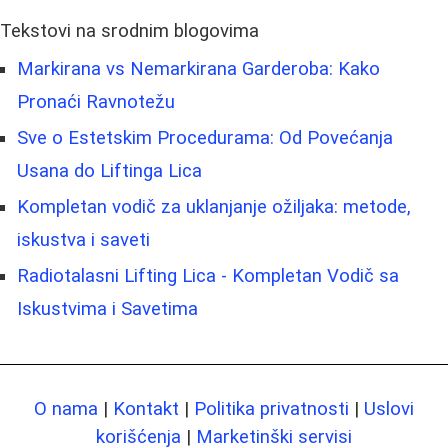
Tekstovi na srodnim blogovima
Markirana vs Nemarkirana Garderoba: Kako
Pronaći Ravnotežu
Sve o Estetskim Procedurama: Od Povećanja
Usana do Liftinga Lica
Kompletan vodič za uklanjanje ožiljaka: metode,
iskustva i saveti
Radiotalasni Lifting Lica - Kompletan Vodič sa
Iskustvima i Savetima
O nama
|
Kontakt
|
Politika privatnosti
|
Uslovi
korišćenja
|
Marketinški servisi