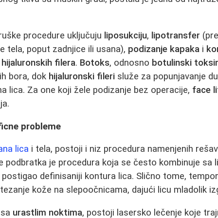
ruške procedure uključuju
liposukciju
,
lipotransfer
(pre
 tela, poput zadnjice ili usana),
podizanje kapaka
i
ko
i
hijaluronskih filera
.
Botoks
, odnosno
botulinski toksi
ih bora, dok
hijaluronski fileri
služe za popunjavanje du
a lica. Za one koji žele podizanje bez operacije,
face l
ja.
ficne probleme
na lica
i tela, postoji i niz procedura namenjenih rešav
e podbratka je procedura koja se često kombinuje sa li
 postigao definisaniji kontura lica. Slično tome, tempora
atezanje kože na slepoočnicama, dajući licu mladolik iz
e sa
urastlim noktima
, postoji lasersko lečenje koje tra