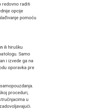
o redovno raditi
ednije opcije
mlađivanje pomoću
an
ili hirušku
rmatologu. Samo
an i izvede ga na
iodu oporavka pre
i samopouzdanja.
škoj proceduri,
 stručnjacima u
zadovoljavajući.