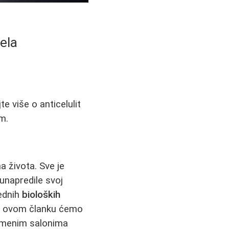
ela
e više o anticelulit
m.
a života. Sve je
 unapredile svoj
ednih
bioloških
. U ovom članku ćemo
vremenim salonima