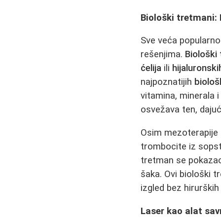
Biološki tretmani: 
Sve veća popularn
rešenjima.
Biološki
ćelija
ili
hijaluronskih
najpoznatijih
biološ
vitamina, minerala i
osvežava ten, dajuć
Osim mezoterapije li
trombocite iz sopst
tretman se pokazao 
šaka. Ovi biološki t
izgled bez hirurških 
Laser kao alat sa