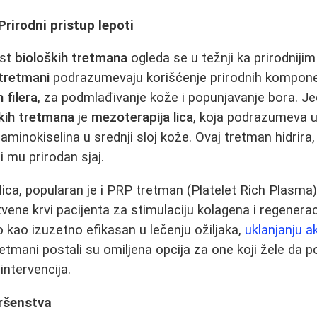
Prirodni pristup lepoti
ost
bioloških tretmana
ogleda se u težnji ka prirodnijim
 tretmani
podrazumevaju korišćenje prirodnih kompone
 filera
, za podmlađivanje kože i popunjavanje bora. J
kih tretmana
je
mezoterapija lica
, koja podrazumeva u
 aminokiselina u srednji sloj kože. Ovaj tretman hidrira
i mu prirodan sjaj.
ca, popularan je i PRP tretman (Platelet Rich Plasma), 
vene krvi pacijenta za stimulaciju kolagena i regenera
kao izuzetno efikasan u lečenju ožiljaka,
uklanjanju a
retmani postali su omiljena opcija za one koji žele da 
intervencija.
vršenstva