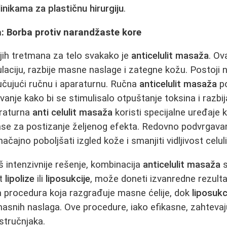
linikama za plastičnu hirurgiju
.
: Borba protiv narandžaste kore
jih tretmana za telo svakako je
anticelulit masaža
. Ov
kulaciju, razbije masne naslage i zategne kožu. Postoji 
jučujući ručnu i aparaturnu. Ručna
anticelulit masaža
p
vanje kako bi se stimulisalo otpuštanje toksina i razbij
araturna
anti celulit masaža
koristi specijalne uređaje ko
lase za postizanje željenog efekta. Redovno podvrgava
čajno poboljšati izgled kože i smanjiti vidljivost celuli
š intenzivnije rešenje, kombinacija
anticelulit masaža
s
ut
lipolize
ili
liposukcije
, može doneti izvanredne rezult
a procedura koja razgrađuje masne ćelije, dok
liposukc
masnih naslaga. Ove procedure, iako efikasne, zahtevaj
stručnjaka.