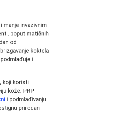
 i manje invazivnim
nti, poput
matičnih
edan od
brizgavanje koktela
, podmlađuje i
koji koristi
ciju kože. PRP
kni
i podmlađivanju
postignu prirodan