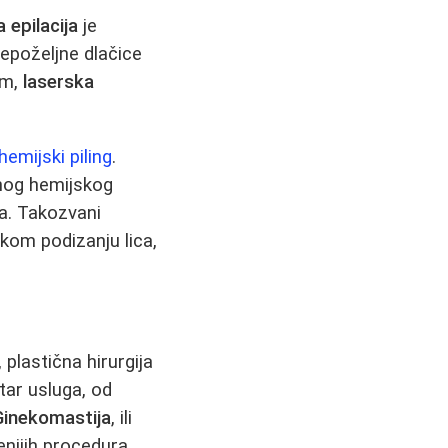
 epilacija
je
nepoželjne dlačice
om,
laserska
hemijski piling
.
čnog hemijskog
ta. Takozvani
rškom podizanju lica,
plastična hirurgija
tar usluga, od
Ginekomastija
, ili
enijih procedura