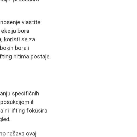
nosenje vlastite
rekciju bora
n
, koristi se za
bokih bora i
ifting
nitima postaje
anju specifičnih
posukcijom ili
lni lifting fokusira
gled.
jno rešava ovaj