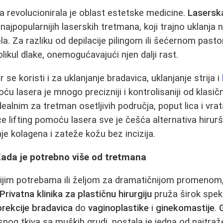
a revolucionirala je oblast estetske medicine.
Laserska
ajpopularnijih laserskih tretmana, koji trajno uklanja 
la. Za razliku od depilacije pilingom ili šećernom past
likul dlake, onemogućavajući njen dalji rast.
r se koristi i za uklanjanje bradavica, uklanjanje strija i
ću lasera je mnogo precizniji i kontrolisaniji od klasi
 idealnim za tretman osetljivih područja, poput lica i vra
 face lifting pomoću lasera sve je češća alternativa hiru
je kolagena i zateže kožu bez incizija.
Kada je potrebno više od tretmana
ijim potrebama ili željom za dramatičnijom promenom, 
Privatna klinika za plastičnu hirurgiju
pruža širok spek
orekcije bradavica
do
vaginoplastike
i
ginekomastije
.
snog tkiva sa muških grudi, postala je jedna od najtraž