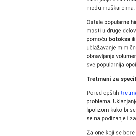
među muškarcima.
Ostale popularne hi
masti u druge delove
pomoću
botoksa
il
ublažavanje mimičn
obnavljanje volumen
sve popularnija opci
Tretmani za speci
Pored opštih
tretma
problema. Uklanjanj
lipolizom kako bi se
se na podizanje i z
Za one koji se bor