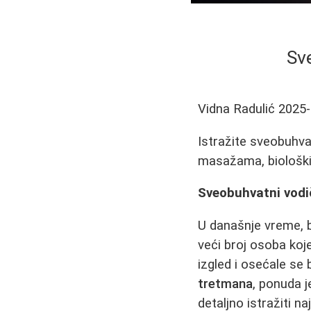
Sv
Vidna Radulić
2025-
Istražite sveobuhvat
masažama, biološki
Sveobuhvatni vodič
U današnje vreme, b
veći broj osoba koj
izgled i osećale se
tretmana
, ponuda 
detaljno istražiti 