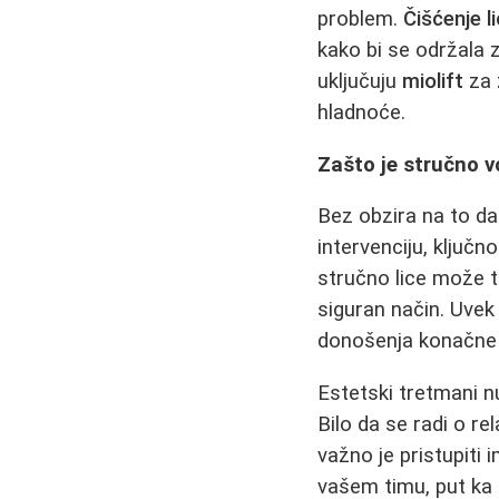
problem.
Čišćenje l
kako bi se održala z
uključuju
miolift
za 
hladnoće.
Zašto je stručno v
Bez obzira na to da
intervenciju, ključ
stručno lice može t
siguran način. Uvek
donošenja konačne 
Estetski tretmani 
Bilo da se radi o re
važno je pristupiti
vašem timu, put ka 