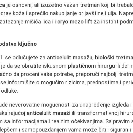
ica
je osnovni, ali izuzetno važan tretman koji bi trebal
drav koža i sprečilo nakupljanje prljavštine i ulja. Napr
zatezanje mišića lica ili
cryo mezo lift
za instant pod
odstvo ključno
 li se odlučujete za
anticelulit masažu
,
biološki tretm
no je da se obratite iskusnom
plastičnom hirurgu
ili de
ačno da proceni vaše potrebe, preporuči najbolji tretm
 se informišite o mogućim rizicima, prednostima i per
odluke.
nude neverovatne mogućnosti za unapređenje izgleda 
laksirajućoj
anticelulit masaži
ili transformativnoj hirur
 im sa informacijama i realnim očekivanjima. Sa pravim
lepšem i samopouzdanijem vama može biti i siguran i 