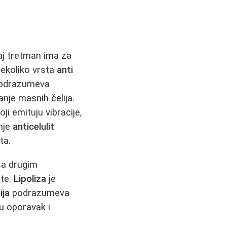
aj tretman ima za
nekoliko vrsta
anti
odrazumeva
anje masnih čelija.
ji emituju vibracije,
nje
anticelulit
ta.
a drugim
ate.
Lipoliza
je
ija
podrazumeva
u oporavak i