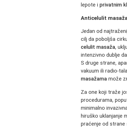
lepote i
privatnim k
Anticelulit masaža
Jedan od najtraženi
cilj da poboljša cir
celulit masaža
, ukl
intenzivno dublje da
S druge strane, ap
vakuum ili radio-ta
masažama
može zna
Za one koji traže jo
procedurama, pop
minimalno invazivn
hiruško uklanjanje 
praćenje od strane 