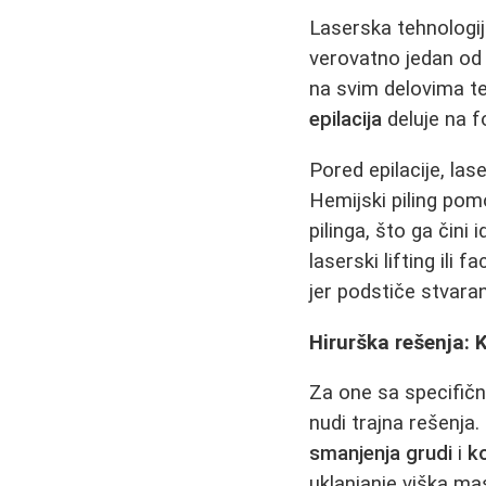
Laserska tehnologij
verovatno jedan od n
na svim delovima te
epilacija
deluje na fo
Pored epilacije, lase
Hemijski piling pomo
pilinga, što ga čini
laserski lifting ili
jer podstiče stvaran
Hirurška rešenja: 
Za one sa specifičn
nudi trajna rešenja.
smanjenja grudi
i
k
uklanjanje viška ma