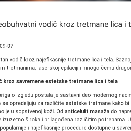
eobuhvatni vodič kroz tretmane lica i t
09-07
an vodič kroz najefikasnije tretmane lica i tela. Saznajt
m tretmanima, laserskoj epilaciji i mnogo čemu drugo
 kroz savremene estetske tretmane lica i tela
riga o izgledu postala je sastavni deo modernog način
e se opredeljuju za različite estetske tretmane kako bi
 bolje u sopstvenoj koži. Od
anticelulit masaža
do napr
je izuzetno široka i prilagođena različitim potrebama
najpopularnije i najefikasnije procedure dostupne u sa