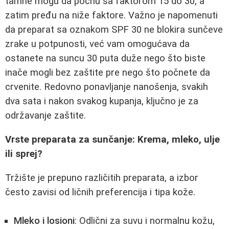
tamne mogu da počnu sa faktorom 15 do 30, a
zatim pređu na niže faktore. Važno je napomenuti
da preparat sa oznakom SPF 30 ne blokira sunčeve
zrake u potpunosti, već vam omogućava da
ostanete na suncu 30 puta duže nego što biste
inače mogli bez zaštite pre nego što počnete da
crvenite. Redovno ponavljanje nanošenja, svakih
dva sata i nakon svakog kupanja, ključno je za
održavanje zaštite.
Vrste preparata za sunčanje: Krema, mleko, ulje
ili sprej?
Tržište je prepuno različitih preparata, a izbor
često zavisi od ličnih preferencija i tipa kože.
Mleko i losioni
: Odlični za suvu i normalnu kožu,