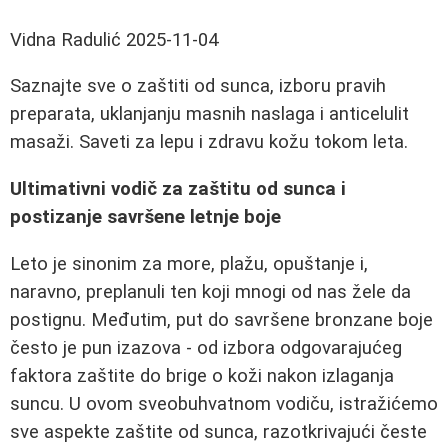
Vidna Radulić
2025-11-04
Saznajte sve o zaštiti od sunca, izboru pravih
preparata, uklanjanju masnih naslaga i anticelulit
masaži. Saveti za lepu i zdravu kožu tokom leta.
Ultimativni vodič za zaštitu od sunca i
postizanje savršene letnje boje
Leto je sinonim za more, plažu, opuštanje i,
naravno, preplanuli ten koji mnogi od nas žele da
postignu. Međutim, put do savršene bronzane boje
često je pun izazova - od izbora odgovarajućeg
faktora zaštite do brige o koži nakon izlaganja
suncu. U ovom sveobuhvatnom vodiču, istražićemo
sve aspekte zaštite od sunca, razotkrivajući česte