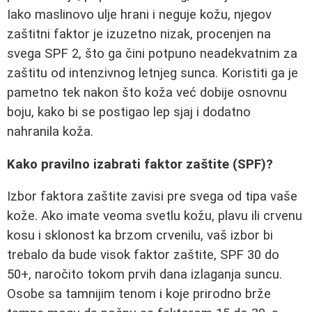
Iako maslinovo ulje hrani i neguje kožu, njegov
zaštitni faktor je izuzetno nizak, procenjen na
svega SPF 2, što ga čini potpuno neadekvatnim za
zaštitu od intenzivnog letnjeg sunca. Koristiti ga je
pametno tek nakon što koža već dobije osnovnu
boju, kako bi se postigao lep sjaj i dodatno
nahranila koža.
Kako pravilno izabrati faktor zaštite (SPF)?
Izbor faktora zaštite zavisi pre svega od tipa vaše
kože. Ako imate veoma svetlu kožu, plavu ili crvenu
kosu i sklonost ka brzom crvenilu, vaš izbor bi
trebalo da bude visok faktor zaštite, SPF 30 do
50+, naročito tokom prvih dana izlaganja suncu.
Osobe sa tamnijim tenom i koje prirodno brže