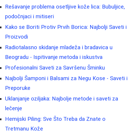
Rešavanje problema osetljive kože lica: Bubuljice,
podočnjaci i mitiseri
Kako se Boriti Protiv Prvih Borica: Najbolji Saveti i
Proizvodi
Radiotalasno skidanje mladeža i bradavica u
Beogradu - Ispitivanje metoda i iskustva
Profesionalni Saveti za Savršenu Šminku
Najbolji Šamponi i Balsami za Negu Kose - Saveti i
Preporuke
Uklanjanje oziljaka: Najbolje metode i saveti za
lečenje
Hemijski Piling: Sve Što Treba da Znate o
Tretmanu Kože