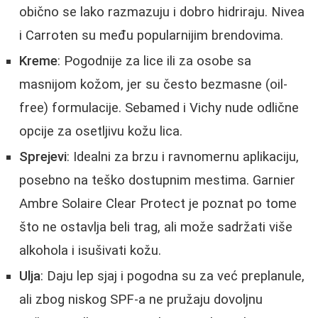
obično se lako razmazuju i dobro hidriraju. Nivea
i Carroten su među popularnijim brendovima.
Kreme
: Pogodnije za lice ili za osobe sa
masnijom kožom, jer su često bezmasne (oil-
free) formulacije. Sebamed i Vichy nude odlične
opcije za osetljivu kožu lica.
Sprejevi
: Idealni za brzu i ravnomernu aplikaciju,
posebno na teško dostupnim mestima. Garnier
Ambre Solaire Clear Protect je poznat po tome
što ne ostavlja beli trag, ali može sadržati više
alkohola i isušivati kožu.
Ulja
: Daju lep sjaj i pogodna su za već preplanule,
ali zbog niskog SPF-a ne pružaju dovoljnu