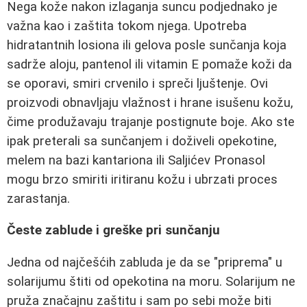
Nega kože nakon izlaganja suncu podjednako je
važna kao i zaštita tokom njega. Upotreba
hidratantnih losiona ili gelova posle sunčanja koja
sadrže aloju, pantenol ili vitamin E pomaže koži da
se oporavi, smiri crvenilo i spreči ljuštenje. Ovi
proizvodi obnavljaju vlažnost i hrane isušenu kožu,
čime produžavaju trajanje postignute boje. Ako ste
ipak preterali sa sunčanjem i doživeli opekotine,
melem na bazi kantariona ili Saljićev Pronasol
mogu brzo smiriti iritiranu kožu i ubrzati proces
zarastanja.
Česte zablude i greške pri sunčanju
Jedna od najčešćih zabluda je da se "priprema" u
solarijumu štiti od opekotina na moru. Solarijum ne
pruža značajnu zaštitu i sam po sebi može biti