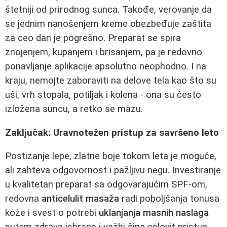
štetniji od prirodnog sunca. Takođe, verovanje da
se jednim nanošenjem kreme obezbeđuje zaštita
za ceo dan je pogrešno. Preparat se spira
znojenjem, kupanjem i brisanjem, pa je redovno
ponavljanje aplikacije apsolutno neophodno. I na
kraju, nemojte zaboraviti na delove tela kao što su
uši, vrh stopala, potiljak i kolena - ona su često
izložena suncu, a retko se mazu.
Zaključak: Uravnotežen pristup za savršeno leto
Postizanje lepe, zlatne boje tokom leta je moguće,
ali zahteva odgovornost i pažljivu negu. Investiranje
u kvalitetan preparat sa odgovarajućim SPF-om,
redovna
anticelulit masaža
radi poboljšanja tonusa
kože i svest o potrebi
uklanjanja masnih naslaga