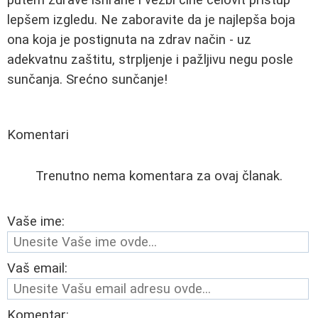
putem zdrave ishrane i vežbi čine celovit pristup
lepšem izgledu. Ne zaboravite da je najlepša boja
ona koja je postignuta na zdrav način - uz
adekvatnu zaštitu, strpljenje i pažljivu negu posle
sunčanja. Srećno sunčanje!
Komentari
Trenutno nema komentara za ovaj članak.
Vaše ime:
Vaš email:
Komentar: