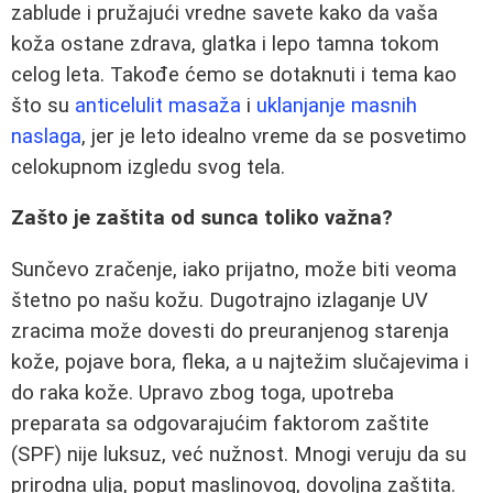
zablude i pružajući vredne savete kako da vaša
koža ostane zdrava, glatka i lepo tamna tokom
celog leta. Takođe ćemo se dotaknuti i tema kao
što su
anticelulit masaža
i
uklanjanje masnih
naslaga
, jer je leto idealno vreme da se posvetimo
celokupnom izgledu svog tela.
Zašto je zaštita od sunca toliko važna?
Sunčevo zračenje, iako prijatno, može biti veoma
štetno po našu kožu. Dugotrajno izlaganje UV
zracima može dovesti do preuranjenog starenja
kože, pojave bora, fleka, a u najtežim slučajevima i
do raka kože. Upravo zbog toga, upotreba
preparata sa odgovarajućim faktorom zaštite
(SPF) nije luksuz, već nužnost. Mnogi veruju da su
prirodna ulja, poput maslinovog, dovoljna zaštita.