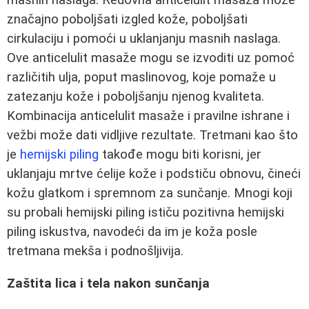
masnih naslaga. Redovna anticelulit masaža može
značajno poboljšati izgled kože, poboljšati
cirkulaciju i pomoći u uklanjanju masnih naslaga.
Ove anticelulit masaže mogu se izvoditi uz pomoć
različitih ulja, poput maslinovog, koje pomaže u
zatezanju kože i poboljšanju njenog kvaliteta.
Kombinacija anticelulit masaže i pravilne ishrane i
vežbi može dati vidljive rezultate. Tretmani kao što
je
hemijski piling
takođe mogu biti korisni, jer
uklanjaju mrtve ćelije kože i podstiču obnovu, čineći
kožu glatkom i spremnom za sunčanje. Mnogi koji
su probali hemijski piling ističu pozitivna hemijski
piling iskustva, navodeći da im je koža posle
tretmana mekša i podnošljivija.
Zaštita lica i tela nakon sunčanja