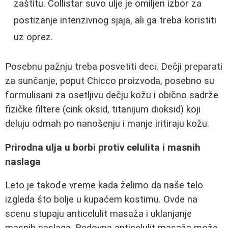
zaštitu. Collistar suvo ulje je omiljen izbor za
postizanje intenzivnog sjaja, ali ga treba koristiti
uz oprez.
Posebnu pažnju treba posvetiti deci. Dečji preparati
za sunčanje, poput Chicco proizvoda, posebno su
formulisani za osetljivu dečju kožu i obično sadrže
fizičke filtere (cink oksid, titanijum dioksid) koji
deluju odmah po nanošenju i manje iritiraju kožu.
Prirodna ulja u borbi protiv celulita i masnih
naslaga
Leto je takođe vreme kada želimo da naše telo
izgleda što bolje u kupaćem kostimu. Ovde na
scenu stupaju anticelulit masaža i uklanjanje