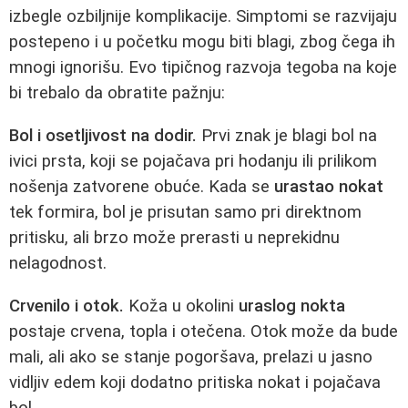
izbegle ozbiljnije komplikacije. Simptomi se razvijaju
postepeno i u početku mogu biti blagi, zbog čega ih
mnogi ignorišu. Evo tipičnog razvoja tegoba na koje
bi trebalo da obratite pažnju:
Bol i osetljivost na dodir.
Prvi znak je blagi bol na
ivici prsta, koji se pojačava pri hodanju ili prilikom
nošenja zatvorene obuće. Kada se
urastao nokat
tek formira, bol je prisutan samo pri direktnom
pritisku, ali brzo može prerasti u neprekidnu
nelagodnost.
Crvenilo i otok.
Koža u okolini
uraslog nokta
postaje crvena, topla i otečena. Otok može da bude
mali, ali ako se stanje pogoršava, prelazi u jasno
vidljiv edem koji dodatno pritiska nokat i pojačava
bol.