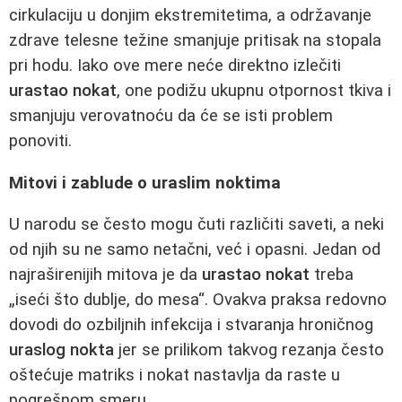
cirkulaciju u donjim ekstremitetima, a održavanje
zdrave telesne težine smanjuje pritisak na stopala
pri hodu. Iako ove mere neće direktno izlečiti
urastao nokat
, one podižu ukupnu otpornost tkiva i
smanjuju verovatnoću da će se isti problem
ponoviti.
Mitovi i zablude o uraslim noktima
U narodu se često mogu čuti različiti saveti, a neki
od njih su ne samo netačni, već i opasni. Jedan od
najraširenijih mitova je da
urastao nokat
treba
„iseći što dublje, do mesa“. Ovakva praksa redovno
dovodi do ozbiljnih infekcija i stvaranja hroničnog
uraslog nokta
jer se prilikom takvog rezanja često
oštećuje matriks i nokat nastavlja da raste u
pogrešnom smeru.