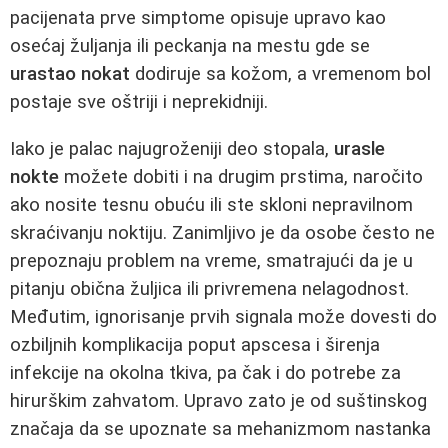
pacijenata prve simptome opisuje upravo kao
osećaj žuljanja ili peckanja na mestu gde se
urastao nokat
dodiruje sa kožom, a vremenom bol
postaje sve oštriji i neprekidniji.
Iako je palac najugroženiji deo stopala,
urasle
nokte
možete dobiti i na drugim prstima, naročito
ako nosite tesnu obuću ili ste skloni nepravilnom
skraćivanju noktiju. Zanimljivo je da osobe često ne
prepoznaju problem na vreme, smatrajući da je u
pitanju obična žuljica ili privremena nelagodnost.
Međutim, ignorisanje prvih signala može dovesti do
ozbiljnih komplikacija poput apscesa i širenja
infekcije na okolna tkiva, pa čak i do potrebe za
hirurškim zahvatom. Upravo zato je od suštinskog
značaja da se upoznate sa mehanizmom nastanka