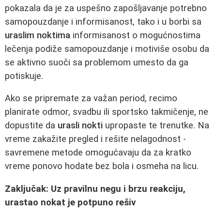
pokazala da je za uspešno zapošljavanje potrebno
samopouzdanje i informisanost, tako i u borbi sa
uraslim noktima
informisanost o mogućnostima
lečenja podiže samopouzdanje i motiviše osobu da
se aktivno suoči sa problemom umesto da ga
potiskuje.
Ako se pripremate za važan period, recimo
planirate odmor, svadbu ili sportsko takmičenje, ne
dopustite da
urasli nokti
upropaste te trenutke. Na
vreme zakažite pregled i rešite nelagodnost -
savremene metode omogućavaju da za kratko
vreme ponovo hodate bez bola i osmeha na licu.
Zaključak: Uz pravilnu negu i brzu reakciju,
urastao nokat je potpuno rešiv