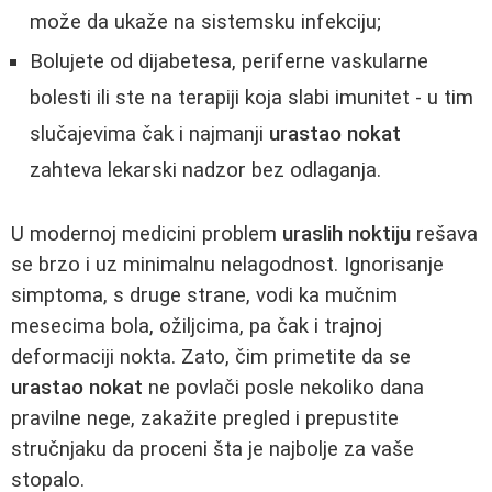
može da ukaže na sistemsku infekciju;
Bolujete od dijabetesa, periferne vaskularne
bolesti ili ste na terapiji koja slabi imunitet - u tim
slučajevima čak i najmanji
urastao nokat
zahteva lekarski nadzor bez odlaganja.
U modernoj medicini problem
uraslih noktiju
rešava
se brzo i uz minimalnu nelagodnost. Ignorisanje
simptoma, s druge strane, vodi ka mučnim
mesecima bola, ožiljcima, pa čak i trajnoj
deformaciji nokta. Zato, čim primetite da se
urastao nokat
ne povlači posle nekoliko dana
pravilne nege, zakažite pregled i prepustite
stručnjaku da proceni šta je najbolje za vaše
stopalo.