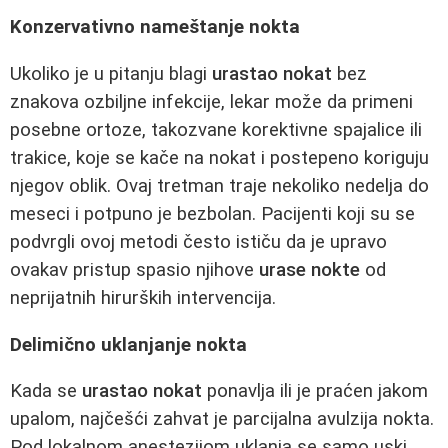
Konzervativno nameštanje nokta
Ukoliko je u pitanju blagi
urastao nokat
bez
znakova ozbiljne infekcije, lekar može da primeni
posebne ortoze, takozvane korektivne spajalice ili
trakice, koje se kače na nokat i postepeno koriguju
njegov oblik. Ovaj tretman traje nekoliko nedelja do
meseci i potpuno je bezbolan. Pacijenti koji su se
podvrgli ovoj metodi često ističu da je upravo
ovakav pristup spasio njihove
urase nokte
od
neprijatnih hirurških intervencija.
Delimično uklanjanje nokta
Kada se
urastao nokat
ponavlja ili je praćen jakom
upalom, najčešći zahvat je parcijalna avulzija nokta.
Pod lokalnom anestezijom uklanja se samo uski