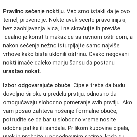
Pravilno sečenje noktiju.
Već smo istakli da je ovo
temelj prevencije. Nokte uvek secite pravolinijski,
bez zaobljavanja ivica, i ne skraćujte ih previše.
Idealno je koristiti makazice sa ravnom oštricom, a
nakon sečenja nežno isturpijajte samo najviše
vrhove kako biste uklonili oštrinu. Ovako negovani
nokti
imaće daleko manju šansu da postanu
urastao nokat
.
Izbor odgovarajuće obuće.
Cipele treba da budu
dovoljno široke u predelu prstiju, odnosno da
omogućavaju slobodno pomeranje svih prstiju. Ako
vam posao zahteva nošenje formalne obuće,
potrudite se da bar u slobodno vreme nosite
udobne patike ili sandale. Prilikom kupovine cipela,
uvek ih probajte u popodnevnim satima, kada su