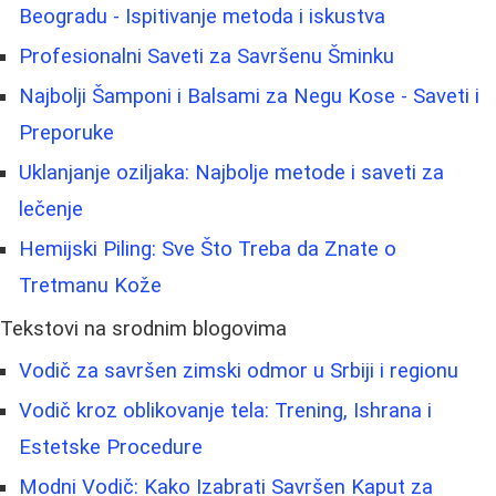
Beogradu - Ispitivanje metoda i iskustva
Profesionalni Saveti za Savršenu Šminku
Najbolji Šamponi i Balsami za Negu Kose - Saveti i
Preporuke
Uklanjanje oziljaka: Najbolje metode i saveti za
lečenje
Hemijski Piling: Sve Što Treba da Znate o
Tretmanu Kože
Tekstovi na srodnim blogovima
Vodič za savršen zimski odmor u Srbiji i regionu
Vodič kroz oblikovanje tela: Trening, Ishrana i
Estetske Procedure
Modni Vodič: Kako Izabrati Savršen Kaput za