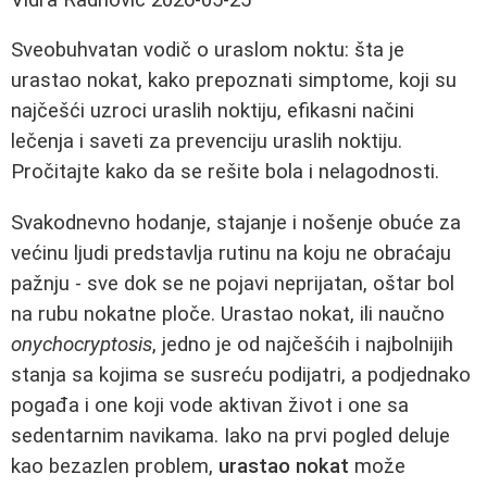
Sveobuhvatan vodič o uraslom noktu: šta je
urastao nokat, kako prepoznati simptome, koji su
najčešći uzroci uraslih noktiju, efikasni načini
lečenja i saveti za prevenciju uraslih noktiju.
Pročitajte kako da se rešite bola i nelagodnosti.
Svakodnevno hodanje, stajanje i nošenje obuće za
većinu ljudi predstavlja rutinu na koju ne obraćaju
pažnju - sve dok se ne pojavi neprijatan, oštar bol
na rubu nokatne ploče. Urastao nokat, ili naučno
onychocryptosis
, jedno je od najčešćih i najbolnijih
stanja sa kojima se susreću podijatri, a podjednako
pogađa i one koji vode aktivan život i one sa
sedentarnim navikama. Iako na prvi pogled deluje
kao bezazlen problem,
urastao nokat
može