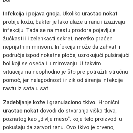
Infekcija i pojava gnoja.
Ukoliko
urastao nokat
probije kožu, bakterije lako ulaze u ranu i izazivaju
infekciju. Tada se na mestu prodora pojavljuje
žućkasti ili zelenkasti sekret, neretko praćen
neprijatnim mirisom. Infekcija može da zahvati i
područje ispod nokatne ploče, uzrokujući pulsirajući
bol koji se oseća i u mirovanju. U takvim
situacijama neophodno je što pre potražiti stručnu
pomoć, jer nelagodnost i rizik od širenja infekcije
rastu iz sata u sat.
Zadebljanje kože i granulaciono tkivo.
Hronični
urastao nokat
dovodi do stvaranja viška tkiva,
poznatog kao „divlje meso“, koje telo proizvodi u
pokušaju da zatvori ranu. Ovo tkivo je crveno,