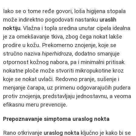
Iako se o tome ređe govori, loša higijena stopala
može indirektno pogodovati nastanku
uraslih
noktiju
. Vlažna i topla sredina unutar cipela idealna
je za omekšavanje tkiva, zbog čega nokat lakše
prodire u kožu. Prekomerno znojenje, koje se
stručno naziva
hiperhidroza
, dodatno smanjuje
otpornost kožnog nabora, pa i minimalni pritisak
nokatne ploče može stvoriti mikropukotine kroz
koje se nokat uvlači. Redovno pranje, sušenje i
menjanje čarapa, uz primenu odgovarajućih pudera
protiv znojenja, predstavljaju jednostavnu, a veoma
efikasnu meru prevencije.
Prepoznavanje simptoma uraslog nokta
Rano otkrivanje
uraslog nokta
ključno je kako bi se