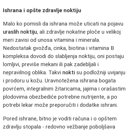
Ishrana i opšte zdravlje noktiju
Malo ko pomisli da ishrana može uticati na pojavu
uraslih noktiju
, ali zdravlje nokatne ploče u velikoj
meri zavisi od unosa vitamina i minerala.
Nedostatak gvožđa, cinka, biotina i vitamina B
kompleksa dovodi do slabljenja noktiju, oni postaju
lomljivi, previše mekani ili pak zadebljali i
nepravilnog oblika. Takvi
nokti
su podložniji uvijanju
i prodoru u kožu. Uravnotežena ishrana bogata
povrćem, integralnim žitaricama, jajima i orašastim
plodovima obezbediće potrebne nutrijente, a po
potrebi lekar može preporučiti i dodatke ishrani.
Pored ishrane, bitno je voditi računa i o opštem
zdravlju stopala - redovno vežbanje poboljšava