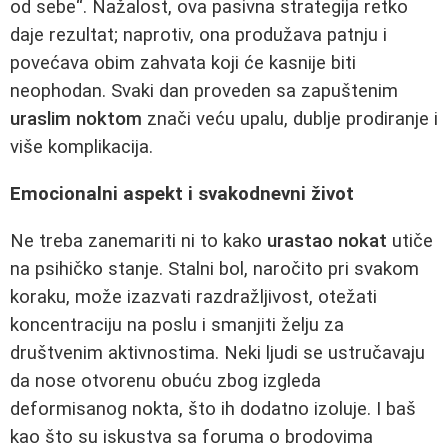
od sebe“. Nažalost, ova pasivna strategija retko
daje rezultat; naprotiv, ona produžava patnju i
povećava obim zahvata koji će kasnije biti
neophodan. Svaki dan proveden sa zapuštenim
uraslim noktom
znači veću upalu, dublje prodiranje i
više komplikacija.
Emocionalni aspekt i svakodnevni život
Ne treba zanemariti ni to kako
urastao nokat
utiče
na psihičko stanje. Stalni bol, naročito pri svakom
koraku, može izazvati razdražljivost, otežati
koncentraciju na poslu i smanjiti želju za
društvenim aktivnostima. Neki ljudi se ustručavaju
da nose otvorenu obuću zbog izgleda
deformisanog nokta, što ih dodatno izoluje. I baš
kao što su iskustva sa foruma o brodovima