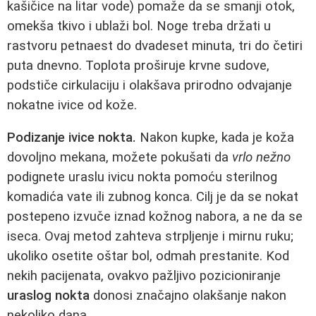
kašičice na litar vode) pomaže da se smanji otok,
omekša tkivo i ublaži bol. Noge treba držati u
rastvoru petnaest do dvadeset minuta, tri do četiri
puta dnevno. Toplota proširuje krvne sudove,
podstiče cirkulaciju i olakšava prirodno odvajanje
nokatne ivice od kože.
Podizanje ivice nokta.
Nakon kupke, kada je koža
dovoljno mekana, možete pokušati da
vrlo nežno
podignete uraslu ivicu nokta pomoću sterilnog
komadića vate ili zubnog konca. Cilj je da se nokat
postepeno izvuče iznad kožnog nabora, a ne da se
iseca. Ovaj metod zahteva strpljenje i mirnu ruku;
ukoliko osetite oštar bol, odmah prestanite. Kod
nekih pacijenata, ovakvo pažljivo pozicioniranje
uraslog nokta
donosi značajno olakšanje nakon
nekoliko dana.