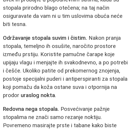
stopala prirodno blago otečena; na taj način
osiguravate da vam ni u tim uslovima obuća neće
biti tesna.
Održavanje stopala suvim i čistim.
Nakon pranja
stopala, temeljno ih osušite, naročito prostore
između prstiju. Koristite pamučne čarape koje
upijaju vlagu i menjajte ih svakodnevno, a po potrebi
i češće. Ukoliko patite od prekomernog znojenja,
postoje specijalni puderi i antiperspiranti za stopala
koji pomažu da koža ostane suva i otpornija na
prodor
uraslog nokta
.
Redovna nega stopala.
Posvećivanje pažnje
stopalima ne znači samo rezanje noktiju.
Povremeno masirajte prste i tabane kako biste