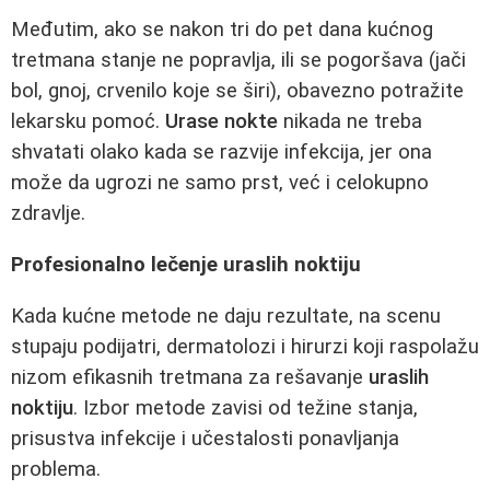
Međutim, ako se nakon tri do pet dana kućnog
tretmana stanje ne popravlja, ili se pogoršava (jači
bol, gnoj, crvenilo koje se širi), obavezno potražite
lekarsku pomoć.
Urase nokte
nikada ne treba
shvatati olako kada se razvije infekcija, jer ona
može da ugrozi ne samo prst, već i celokupno
zdravlje.
Profesionalno lečenje uraslih noktiju
Kada kućne metode ne daju rezultate, na scenu
stupaju podijatri, dermatolozi i hirurzi koji raspolažu
nizom efikasnih tretmana za rešavanje
uraslih
noktiju
. Izbor metode zavisi od težine stanja,
prisustva infekcije i učestalosti ponavljanja
problema.