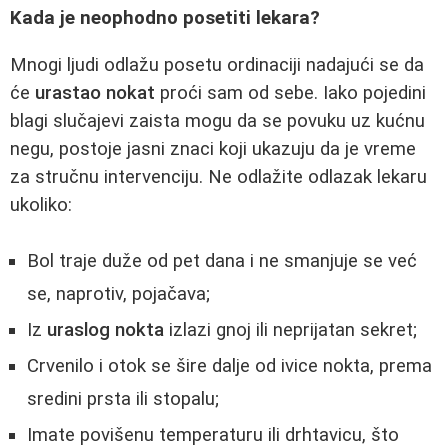
Kada je neophodno posetiti lekara?
Mnogi ljudi odlažu posetu ordinaciji nadajući se da
će
urastao nokat
proći sam od sebe. Iako pojedini
blagi slučajevi zaista mogu da se povuku uz kućnu
negu, postoje jasni znaci koji ukazuju da je vreme
za stručnu intervenciju. Ne odlažite odlazak lekaru
ukoliko:
Bol traje duže od pet dana i ne smanjuje se već
se, naprotiv, pojačava;
Iz
uraslog nokta
izlazi gnoj ili neprijatan sekret;
Crvenilo i otok se šire dalje od ivice nokta, prema
sredini prsta ili stopalu;
Imate povišenu temperaturu ili drhtavicu, što