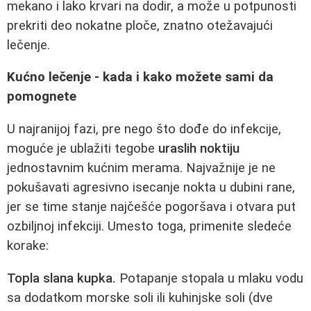
mekano i lako krvari na dodir, a može u potpunosti
prekriti deo nokatne ploče, znatno otežavajući
lečenje.
Kućno lečenje - kada i kako možete sami da
pomognete
U najranijoj fazi, pre nego što dođe do infekcije,
moguće je ublažiti tegobe
uraslih noktiju
jednostavnim kućnim merama. Najvažnije je ne
pokušavati agresivno isecanje nokta u dubini rane,
jer se time stanje najčešće pogoršava i otvara put
ozbiljnoj infekciji. Umesto toga, primenite sledeće
korake:
Topla slana kupka.
Potapanje stopala u mlaku vodu
sa dodatkom morske soli ili kuhinjske soli (dve