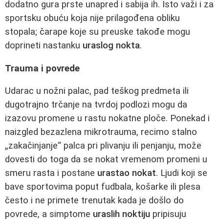
dodatno gura prste unapred i sabija ih. Isto važi i za
sportsku obuću koja nije prilagođena obliku
stopala; čarape koje su preuske takođe mogu
doprineti nastanku
uraslog nokta
.
Trauma i povrede
Udarac u nožni palac, pad teškog predmeta ili
dugotrajno trčanje na tvrdoj podlozi mogu da
izazovu promene u rastu nokatne ploče. Ponekad i
naizgled bezazlena mikrotrauma, recimo stalno
„zakačinjanje“ palca pri plivanju ili penjanju, može
dovesti do toga da se nokat vremenom promeni u
smeru rasta i postane
urastao nokat
. Ljudi koji se
bave sportovima poput fudbala, košarke ili plesa
često i ne primete trenutak kada je došlo do
povrede, a simptome
uraslih noktiju
pripisuju