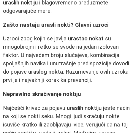
uraslih noktiju
i blagovremeno preduzmete
odgovarajuće mere.
Zašto nastaju urasli nokti? Glavni uzroci
Uzroci zbog kojih se javlja
urastao nokat
su
mnogobrojni i retko se svode na jedan izolovan
faktor. U najvećem broju slučajeva, kombinacija
spoljašnjih navika i unutrašnje predispozicije dovodi
do pojave
uraslog nokta
. Razumevanje ovih uzroka
prvi je i najvažniji korak ka prevenciji.
Nepravilno skraćivanje noktiju
Najčešći krivac za pojavu
uraslih noktiju
jeste način
na koji se nokti seku. Mnogi ljudi skraćuju nokte
isuviše kratko ili zaobljavaju ivice, verujući da na taj
način postižu uredniji izgled. Međutim, upravo