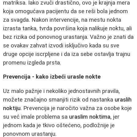
matriksa. Iako zvuči drastično, ovo je krajnja mera
koja omogućava pacijentu da se reši bola jednom
za svagda. Nakon intervencije, na mestu nokta
izrasta tanka, tvrda površina koja nalikuje noktu, ali
bez rizika od ponovnog urastanja. Važno je znati da
se ovakav zahvat izvodi isključivo kada su sve
druge opcije iscrpljene i da iza sebe ostavlja trajnu
promenu izgleda prsta.
Prevencija - kako izbeći urasle nokte
Uz malo pažnje i nekoliko jednostavnih pravila,
možete značajno smanjiti rizik od nastanka
uraslih
noktiju
. Prevencija je naročito važna za osobe koje
su već imale problema sa
uraslim noktima
, jer
jednom kada je tkivo oštećeno, podložnije je
ponovnom urastanju.