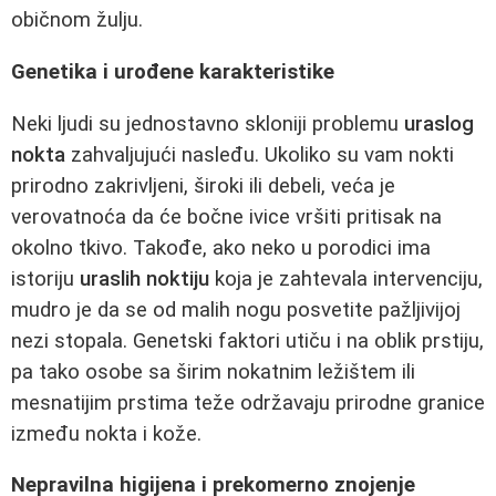
običnom žulju.
Genetika i urođene karakteristike
Neki ljudi su jednostavno skloniji problemu
uraslog
nokta
zahvaljujući nasleđu. Ukoliko su vam nokti
prirodno zakrivljeni, široki ili debeli, veća je
verovatnoća da će bočne ivice vršiti pritisak na
okolno tkivo. Takođe, ako neko u porodici ima
istoriju
uraslih noktiju
koja je zahtevala intervenciju,
mudro je da se od malih nogu posvetite pažljivijoj
nezi stopala. Genetski faktori utiču i na oblik prstiju,
pa tako osobe sa širim nokatnim ležištem ili
mesnatijim prstima teže održavaju prirodne granice
između nokta i kože.
Nepravilna higijena i prekomerno znojenje