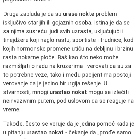
Druga zabluda je da su
urase nokte
problem
isključivo starijih ili gojaznih osoba. Istina je da se
sa njima susreću ljudi svih uzrasta, uključujući i
tinejdžere koji naglo rastu, sportiste i trudnice, kod
kojih hormonske promene utiču na debljinu i brzinu
rasta nokatne ploče. Baš kao što neko može
razmišljati o radu na kruzerima i verovati da su za
to potrebne veze, tako i među pacijentima postoji
verovanje da je jedino hirurgija rešenje. U
stvarnosti, mnogi
urastao nokat
mogu se izlečiti
neinvazivnim putem, pod uslovom da se reaguje na
vreme.
Takođe, često se veruje da je jedina pomoć kada je
u pitanju
urastao nokat
- čekanje da „prođe samo