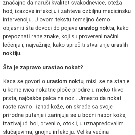
značajno da naruši kvalitet svakodnevice, oteža
hod, izazove infekciju i zahteva ozbiljnu medicinsku
intervenciju. U ovom tekstu temeljno ćemo
objasniti šta dovodi do pojave
uraslog nokta
, kako
prepoznati rane znake, koji su provereni načini
lečenja i, najvažnije, kako sprečiti stvaranje
uraslih
noktiju
.
Šta je zapravo urastao nokat?
Kada se govori o
uraslom noktu
, misli se na stanje
u kome ivica nokatne ploče prodire u meko tkivo
prsta, najčešće palca na nozi. Umesto da nokat
raste ravno i iznad kože, on skreće sa svoje
prirodne putanje i zarinjuje se u bočni nabor kože,
izazivajući bol, crvenilo, otok i, u uznapredovalim
slučajevima, gnojnu infekciju. Velika većina