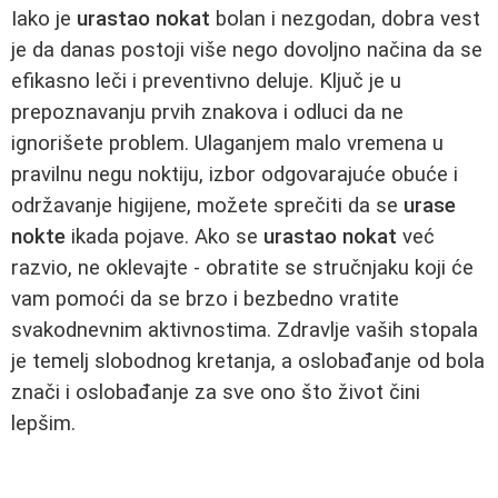
Iako je
urastao nokat
bolan i nezgodan, dobra vest
je da danas postoji više nego dovoljno načina da se
efikasno leči i preventivno deluje. Ključ je u
prepoznavanju prvih znakova i odluci da ne
ignorišete problem. Ulaganjem malo vremena u
pravilnu negu noktiju, izbor odgovarajuće obuće i
održavanje higijene, možete sprečiti da se
urase
nokte
ikada pojave. Ako se
urastao nokat
već
razvio, ne oklevajte - obratite se stručnjaku koji će
vam pomoći da se brzo i bezbedno vratite
svakodnevnim aktivnostima. Zdravlje vaših stopala
je temelj slobodnog kretanja, a oslobađanje od bola
znači i oslobađanje za sve ono što život čini
lepšim.