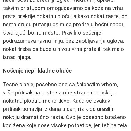
takvim pristupom omogućavamo da koža na vrhu
prsta prekrije nokatnu ploču, a kako nokat raste, on
nema drugu putanju osim da prodre u bočni nabor,
stvarajući bolno mesto. Pravilno sečenje
podrazumeva ravnu liniju, bez zaobljavanja uglova;
nokat treba da bude u nivou vrha prsta ili tek malo
iznad njega.
Nošenje neprikladne obuće
Tesne cipele, posebno one sa špicastim vrhom,
vrše pritisak na prste sa obe strane i potiskuju
nokatnu ploču u meko tkivo. Kada se ovakav
pritisak ponavlja iz dana u dan, rizik od
uraslih
noktiju
dramatično raste. Ovo je posebno izraženo
kod žena koje nose visoke potpetice, jer težina tela