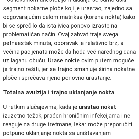
segment nokatne ploče koji je urastao, zajedno sa
odgovarajućim delom matriksa (korena nokta) kako
bi se sprečilo da ista ivica ponovo izraste na
problematičan način. Ovaj zahvat traje svega
petnaestak minuta, oporavak je relativno brz, a
većina pacijenata može da hoda već narednog dana
uz laganu obuću.
Urase nokte
ovim putem moguće
je trajno rešiti, jer se trajno smanjuje širina nokatne
ploče i sprečava njeno ponovno urastanje.
Totalna avulzija i trajno uklanjanje nokta
U retkim slučajevima, kada je
urastao nokat
izuzetno težak, praćen hroničnim infekcijama i ne
reaguje na druge tretmane, lekar može preporučiti
potpuno uklanjanje nokta sa uništavanjem