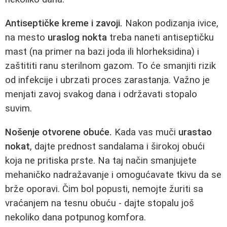
Antiseptičke kreme i zavoji.
Nakon podizanja ivice,
na mesto
uraslog nokta
treba naneti antiseptičku
mast (na primer na bazi joda ili hlorheksidina) i
zaštititi ranu sterilnom gazom. To će smanjiti rizik
od infekcije i ubrzati proces zarastanja. Važno je
menjati zavoj svakog dana i održavati stopalo
suvim.
Nošenje otvorene obuće.
Kada vas muči
urastao
nokat
, dajte prednost sandalama i širokoj obući
koja ne pritiska prste. Na taj način smanjujete
mehaničko nadražavanje i omogućavate tkivu da se
brže oporavi. Čim bol popusti, nemojte žuriti sa
vraćanjem na tesnu obuću - dajte stopalu još
nekoliko dana potpunog komfora.