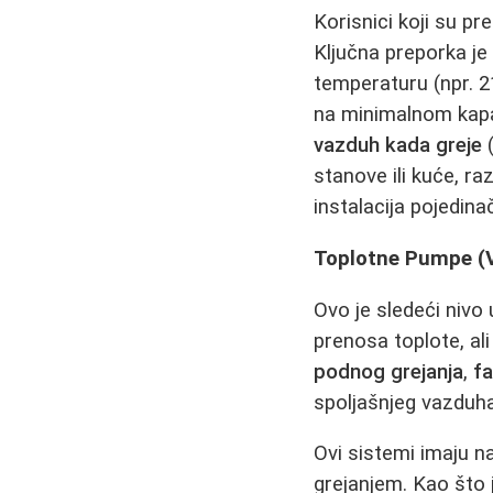
Korisnici koji su pr
Ključna preporka je
temperaturu (npr. 2
na minimalnom kapac
vazduh kada greje
(
stanove ili kuće, r
instalacija pojedina
Toplotne Pumpe (V
Ovo je sledeći nivo
prenosa toplote, al
podnog grejanja
,
fa
spoljašnjeg vazduh
Ovi sistemi imaju na
grejanjem. Kao što