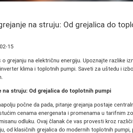
grejanje na struju: Od grejalica do top
02-15
o grejanju na električnu energiju. Upoznajte razlike iz
 inverter klima i toplotnih pumpi. Saveti za uštedu i izbo
m.
e na struju: Od grejalica do toplotnih pumpi
apolju počne da pada, pitanje grejanja postaje centr
stućim cenama energenata i promenama u tarifnim zo
misanu odluku. Ovaj članak će vas provesti kroz različi
ju, od klasičnih grejalica do modernih toplotnih pumpi, 