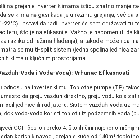
ešli na grejanje inverter klimama ističu znatno manje ra
 da se klima
ne gasi
kada je u režimu grejanja, već da s
1-22°C) i ostavi da radi. Inverter će sam održavati tu 
itetu, što je najefikasnije. Važno je napomenuti da k
za razliku od režima hlađenja), a takođe može i da hlad
azmatra se
multi-split sistem
(jedna spoljna jedinica za v
čnih klima u ključnim prostorijama.
azduh-Voda i Voda-Voda): Vrhunac Efikasnosti
 u odnosu na inverter klimu. Toplotne pumpe (TP) tako
i umesto da greju vazduh direktno, greju vodu koja zat
n-coil
jedinice ili radijatore. Sistem
vazduh-voda
uzima 
a, dok
voda-voda
koristi toplotu iz podzemnih voda (bu
jveći COP, često i preko 4, što ih čini najekonomičniji
 jedan korisnik navodi, grejanje kuće od 140m² topl