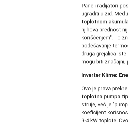
Paneli radijatori p
ugraditi u zid. Međ
toplotnom akumulac
njihova prednost nij
korišćenjem". To zna
podešavanje termost
druga grejalica ist
mogu biti značajni
Inverter Klime: Ene
Ovo je prava prekre
toplotna pumpa ti
struje, već je "pum
koeficijent korisnos
3-4 kW toplote. Ovo