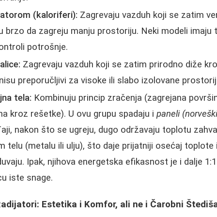
latorom (kaloriferi):
Zagrevaju vazduh koji se zatim ve
u brzo da zagreju manju prostoriju. Neki modeli imaju 
ntroli potrošnje.
alice:
Zagrevaju vazduh koji se zatim prirodno diže kro
i nisu preporučljivi za visoke ili slabo izolovane prosto
na tela:
Kombinuju princip zračenja (zagrejana površin
uha kroz rešetke). U ovu grupu spadaju i
paneli (norveški
đaji, nakon što se ugreju, dugo održavaju toplotu zahval
 telu (metalu ili ulju), što daje prijatniji osećaj toplot
duvaju. Ipak, njihova energetska efikasnost je i dalje 1:
cu iste snage.
adijatori: Estetika i Komfor, ali ne i Čarobni Štediš