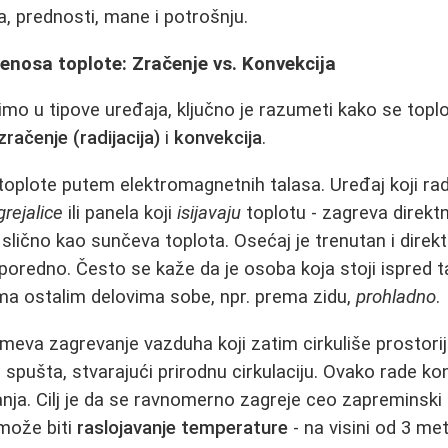
a, prednosti, mane i potrošnju.
renosa toplote: Zračenje vs. Konvekcija
mo u tipove uređaja, ključno je razumeti kako se topl
zračenje (radijacija)
i
konvekcija
.
toplote putem elektromagnetnih talasa. Uređaj koji ra
grejalice
ili panela koji
isijavaju
toplotu - zagreva direkt
slično kao sunčeva toplota. Osećaj je trenutan i direkt
sporedno. Često se kaže da je osoba koja stoji ispred t
ema ostalim delovima sobe, npr. prema zidu,
prohladno
.
eva zagrevanje vazduha koji zatim cirkuliše prostorij
e spušta, stvarajući prirodnu cirkulaciju. Ovako rade konv
anja. Cilj je da se ravnomerno zagreje ceo zapreminski 
može biti
raslojavanje temperature
- na visini od 3 met