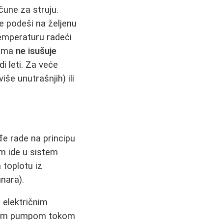
čune za struju.
e podeši na željenu
temperaturu radeći
lima
ne isušuje
i leti. Za veće
iše unutrašnjih) ili
đe rade na principu
im ide u sistem
toplotu iz
nara).
m električnim
otnom pumpom tokom