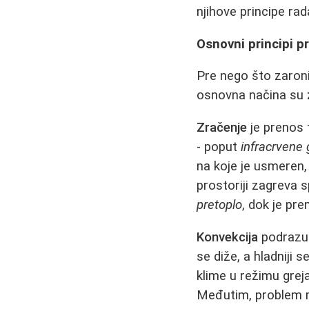
njihove principe rad
Osnovni principi p
Pre nego što zaroni
osnovna načina su
Zračenje
je prenos 
- poput
infracrvene 
na koje je usmeren, 
prostoriji zagreva 
pretoplo
, dok je pr
Konvekcija
podrazum
se diže, a hladniji s
klime u režimu grej
Međutim, problem 