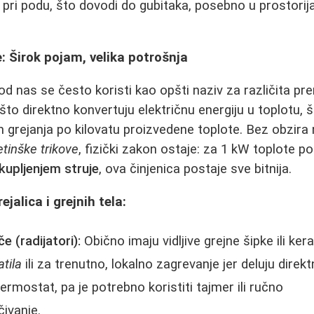
o pri podu, što dovodi do gubitaka, posebno u prostori
e: Širok pojam, velika potrošnja
d nas se često koristi kao opšti naziv za različita pre
što direktno konvertuju električnu energiju u toplotu, št
grejanja po kilovatu proizvedene toplote. Bez obzir
tinške trikove
, fizički zakon ostaje: za 1 kW toplote po
kupljenjem struje
, ova činjenica postaje sve bitnija.
ejalica i grejnih tela:
če (radijatori):
Obično imaju vidljive grejne šipke ili ke
tila
ili za trenutno, lokalno zagrevanje jer deluju direk
rmostat, pa je potrebno koristiti tajmer ili ručno
čivanje.