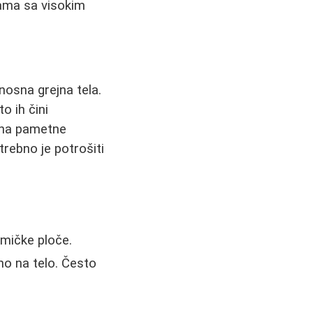
jama sa visokim
nosna grejna tela.
o ih čini
a na pametne
trebno je potrošiti
ramičke ploče.
tno na telo. Često