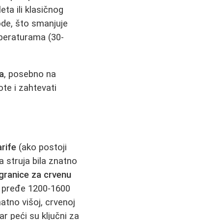
eta ili klasičnog
ode, što smanjuje
mperaturama (30-
a
, posebno na
te i zahtevati
arife
(ako postoji
a struja bila znatno
granice za crvenu
a pređe 1200-1600
tno višoj, crvenoj
r peći su ključni za