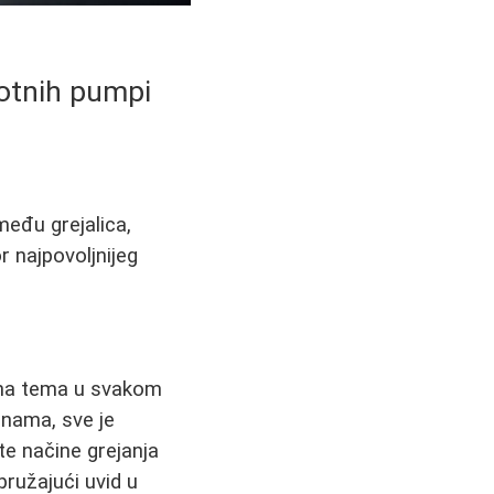
lotnih pumpi
među grejalica,
r najpovoljnijeg
alna tema u svakom
nama, sve je
te načine grejanja
pružajući uvid u