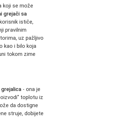
a koji se može
ni grejači sa
korisnik ističe,
ji pravilnim
torima, uz pažljivo
kao i bilo koja
čuni tokom zime
e grejalica
- ona je
oizvodi" toplotu iz
može da dostigne
ne struje, dobijete