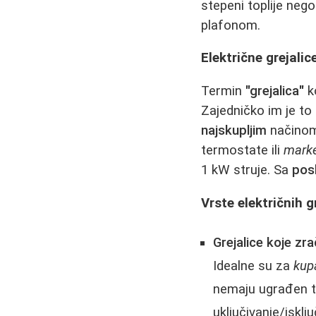
stepeni toplije neg
plafonom.
Električne grejalic
Termin
"grejalica"
ko
Zajedničko im je to 
najskupljim
načinom 
termostate ili
marke
1 kW struje. Sa
pos
Vrste električnih gr
Grejalice koje zra
Idealne su za
kupa
nemaju ugrađen te
uključivanje/isklju