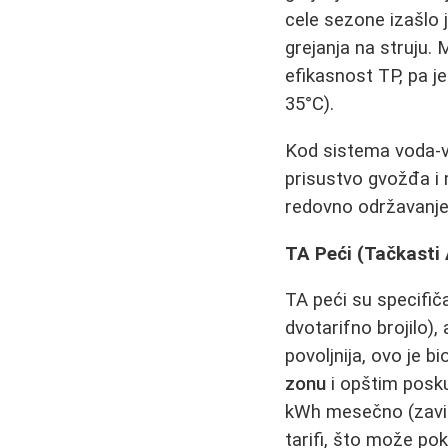
cele sezone izašlo j
grejanja na struju.
efikasnost TP, pa j
35°C).
Kod sistema voda-vo
prisustvo gvožđa i 
redovno održavanje
TA Peći (Tačkasti
TA peći su specifi
dvotarifno brojilo)
povoljnija, ovo je b
zonu
i opštim posku
kWh mesečno (zavis
tarifi, što može po