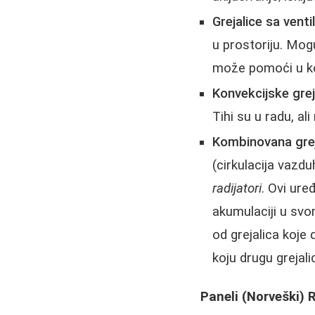
Grejalice sa venti
u prostoriju. Mog
može pomoći u ko
Konvekcijske grej
Tihi su u radu, al
Kombinovana grej
(cirkulacija vazd
radijatori
. Ovi ure
akumulaciji u svom
od grejalica koje 
koju drugu grejali
Paneli (Norveški) R