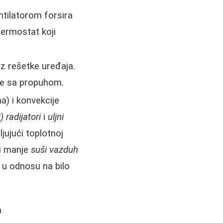
ntilatorom forsira
termostat koji
z rešetke uređaja.
rije sa propuhom.
a) i konvekcije
) radijatori
i
uljni
jujući toplotnoj
e i manje
suši vazduh
1 u odnosu na bilo
a