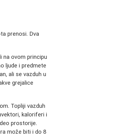
ota prenosi. Dva
di na ovom principu
no ljude i predmete
an, ali se vazduh u
akve grejalice
om. Topliji vazduh
ektori, kaloriferi i
deo prostorije.
ra može biti i do 8