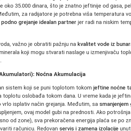
e oko 35.000 dinara, što je znatno jeftinije od gasa, pel
 Međutim, za radijatore je potrebna viša temperatura v
e
podno grejanje idealan partner
jer radi na niskim te
da, važno je obratiti pažnju na
kvalitet vode iz bunar
minerala koji mogu stvarati naslage u izmenjivaču toplo
.
 Akumulatori): Noćna Akumulacija
čan sistem koji se puni toplotom tokom
jeftine noćne t
, a toplotu oslobađa tokom dana. U vreme kada je jeftin
io vrlo isplativ način grejanja. Međutim, sa
smanjenjem 
pljenjem, ovaj model gubi na prednosti. Ako potrošnj
no od zone), sva prekoračena energija plaća se po zna
kvariti računicu. Redovan
servis i zamena izolacije
unuta