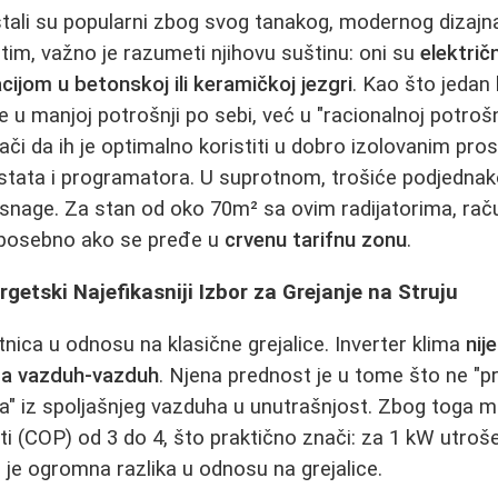
ostali su popularni zbog svog tanakog, modernog dizajn
utim, važno je razumeti njihovu suštinu: oni su
električ
ijom u betonskoj ili keramičkoj jezgri
. Kao što jedan 
e u manjoj potrošnji po sebi, već u "racionalnoj potrošn
či da ih je optimalno koristiti u dobro izolovanim pros
ata i programatora. U suprotnom, trošiće podjednako 
e snage. Za stan od oko 70m² sa ovim radijatorima, ra
, posebno ako se pređe u
crvenu tarifnu zonu
.
rgetski Najefikasniji Izbor za Grejanje na Struju
tnica u odnosu na klasične grejalice. Inverter klima
nij
pa vazduh-vazduh
. Njena prednost je u tome što ne "pr
pa" iz spoljašnjeg vazduha u unutrašnjost. Zbog toga 
ti (COP) od 3 do 4, što praktično znači: za 1 kW utroše
 je ogromna razlika u odnosu na grejalice.