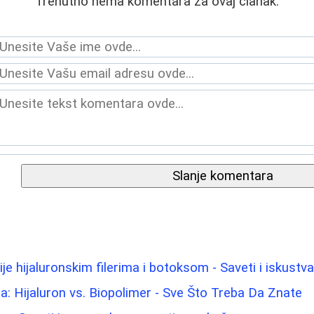
Trenutno nema komentara za ovaj članak.
Slanje komentara
je hijaluronskim filerima i botoksom - Saveti i iskustv
: Hijaluron vs. Biopolimer - Sve Što Treba Da Znate