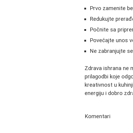
Prvo zamenite be
Redukujte prerađ
Počnite sa pripr
Povećajte unos 
Ne zabranjujte seb
Zdrava ishrana ne m
prilagodbi koje od
kreativnost u kuhinj
energiju i dobro zdra
Komentari