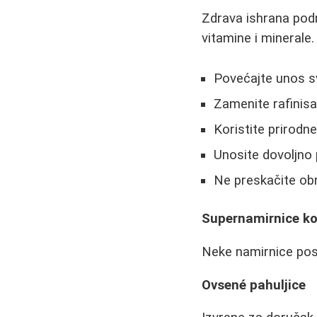
Zdrava ishrana pod
vitamine i minerale.
Povećajte unos s
Zamenite rafinisa
Koristite prirodn
Unosite dovoljno p
Ne preskačite ob
Supernamirnice koj
Neke namirnice pose
Ovsené pahuljice