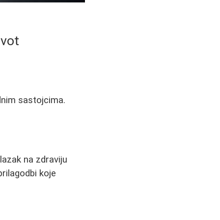
ivot
odnim sastojcima.
elazak na zdraviju
rilagodbi koje