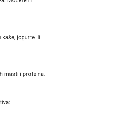
ova. Možete ih
kaše, jogurte ili
h masti i proteina.
iva: