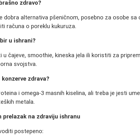
 brašno zdravo?
e dobra alternativa pšeničnom, posebno za osobe sa ce
ti računa o poreklu kukuruza.
bir u ishrani?
u čajeve, smoothie, kineska jela ili koristiti za pripr
orna svojstva.
iz konzerve zdrava?
roteina i omega-3 masnih kiselina, ali treba je jesti u
eških metala.
 prelazak na zdraviju ishranu
voditi postepeno: