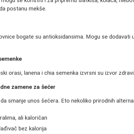
 mogu se koristiti i za pripremu slatkiša, kolača, hleb
i da postanu mekše.
rovnice bogate su antioksidansima. Mogu se dodavati u 
i semenke
ijski orasi, lanena i chia semenka izvrsni su izvor zdravi
rodne zamene za šećer
da smanje unos šećera. Eto nekoliko prirodnih alternat
alima, ali kaloričan
slađivač bez kalorija