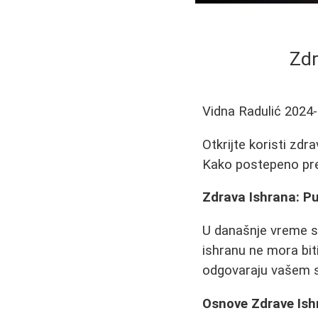
Zdr
Vidna Radulić
2024-
Otkrijte koristi zd
Kako postepeno preć
Zdrava Ishrana: Put
U današnje vreme sve
ishranu ne mora bit
odgovaraju vašem st
Osnove Zdrave Ish