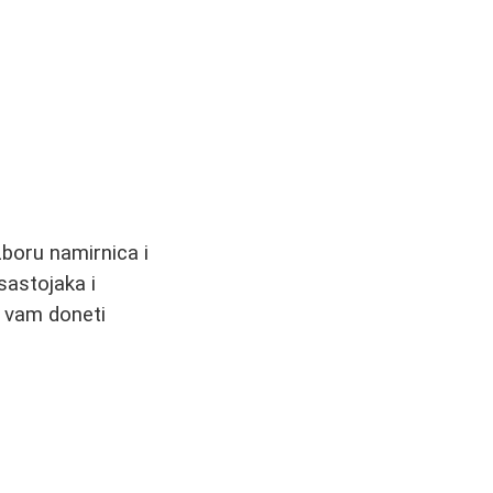
zboru namirnica i
sastojaka i
e vam doneti