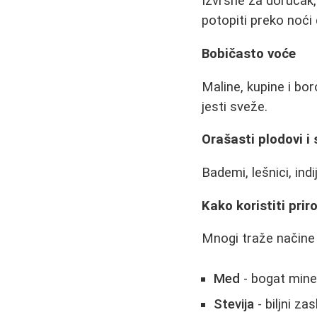
Izvrsne za doručak,
potopiti preko noć
Bobičasto voće
Maline, kupine i bo
jesti sveže.
Orašasti plodovi 
Bademi, lešnici, ind
Kako koristiti pri
Mnogi traže načine 
Med
- bogat miner
Stevija
- biljni za