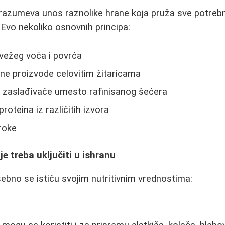
razumeva unos raznolike hrane koja pruža sve potrebne
 Evo nekoliko osnovnih principa:
vežeg voća i povrća
ne proizvode celovitim žitaricama
e zaslađivače umesto rafinisanog šećera
roteina iz različitih izvora
roke
e treba uključiti u ishranu
bno se ističu svojim nutritivnim vrednostima: