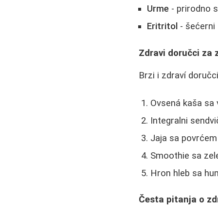
Urme
- prirodno s
Eritritol
- šećerni
Zdravi doručci za
Brzi i zdraví doruč
Ovsená kaša sa 
Integralni sendv
Jaja sa povrćem
Smoothie sa zel
Hron hleb sa h
Česta pitanja o zd