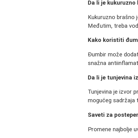
Da li je kukuruzno
Kukuruzno brašno j
Međutim, treba vodi
Kako koristiti đum
Đumbir može dodati 
snažna antiinflamat
Da li je tunjevina 
Tunjevina je izvor p
mogućeg sadržaja t
Saveti za postepen
Promene najbolje u