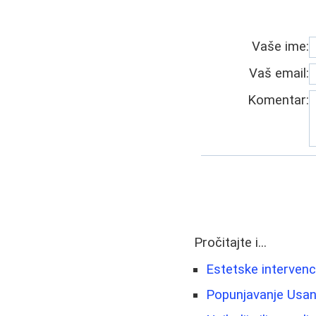
Vaše ime:
Vaš email:
Komentar:
Pročitajte i...
Estetske intervenci
Popunjavanje Usana