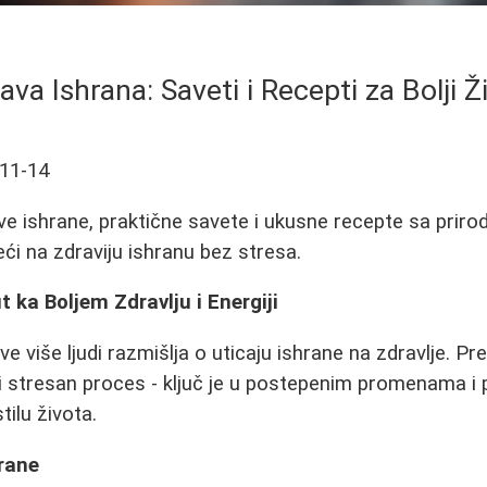
ava Ishrana: Saveti i Recepti za Bolji Ž
11-14
rave ishrane, praktične savete i ukusne recepte sa prir
i na zdraviju ishranu bez stresa.
 ka Boljem Zdravlju i Energiji
 više ljudi razmišlja o uticaju ishrane na zdravlje. Pr
i stresan proces - ključ je u postepenim promenama i p
ilu života.
rane