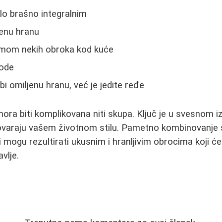
lo brašno integralnim
enu hranu
emom nekih obroka kod kuće
vode
i omiljenu hranu, već je jedite ređe
ora biti komplikovana niti skupa. Ključ je u svesnom i
govaraju vašem životnom stilu. Pametno kombinovanje 
i mogu rezultirati ukusnim i hranljivim obrocima koji ć
vlje.