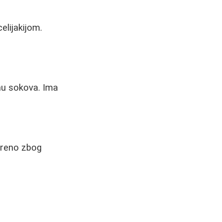
lijakijom.
emu sokova. Ima
mereno zbog