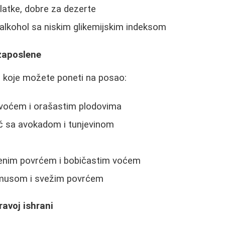
latke, dobre za dezerte
 alkohol sa niskim glikemijskim indeksom
 zaposlene
ci koje možete poneti na posao:
voćem i orašastim plodovima
ič sa avokadom i tunjevinom
enim povrćem i bobičastim voćem
umusom i svežim povrćem
ravoj ishrani