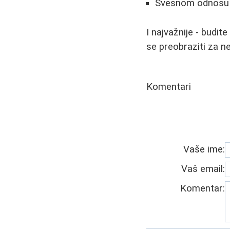
Svesnom odnosu 
I najvažnije - budi
se preobraziti za n
Komentari
Vaše ime:
Vaš email:
Komentar: