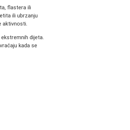
, flastera ili
ita ili ubrzanju
 aktivnosti.
 ekstremnih dijeta.
 vraćaju kada se