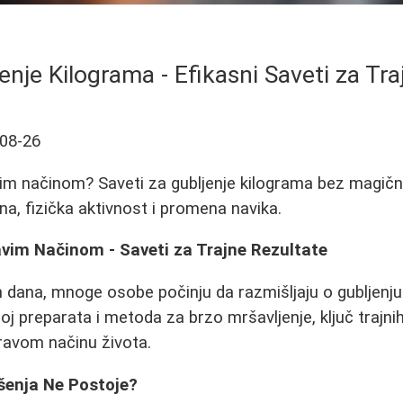
enje Kilograma - Efikasni Saveti za Tra
08-26
im načinom? Saveti za gubljenje kilograma bez magičn
a, fizička aktivnost i promena navika.
vim Načinom - Saveti za Trajne Rezultate
h dana, mnoge osobe počinju da razmišljaju o gubljenju
broj preparata i metoda za brzo mršavljenje, ključ trajnih
ravom načinu života.
enja Ne Postoje?