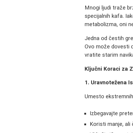
Mnogi ljudi traže br
specijalnih kafa. I
metabolizma, oni neć
Jedna od čestih gre
Ovo može dovesti do
vratite starim navi
Ključni Koraci za 
1. Uravnotežena I
Umesto ekstremnih 
Izbegavajte prete
Koristi manje, al