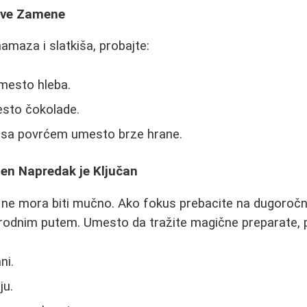
rave Zamene
amaza i slatkiša, probajte:
umesto hleba.
sto čokolade.
i sa povrćem umesto brze hrane.
pen Napredak je Ključan
a ne mora biti mučno. Ako fokus prebacite na dugoroč
rirodnim putem. Umesto da tražite magične preparate, 
ni.
ju.