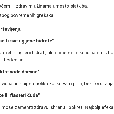
voćem ili zdravim užinama umesto slatkiša.
 zbog povremenih grešaka.
ršavljenju
aciti sve ugljene hidrate"
trebni ugljeni hidrati, ali u umerenim količinama. Izbor
i testenine.
litre vode dnevno"
ividualan - pijte onoliko koliko vam prija, bez forsiranja
e ili flasteri čuda"
 može zameniti zdravu ishranu i pokret. Najbolji efeka