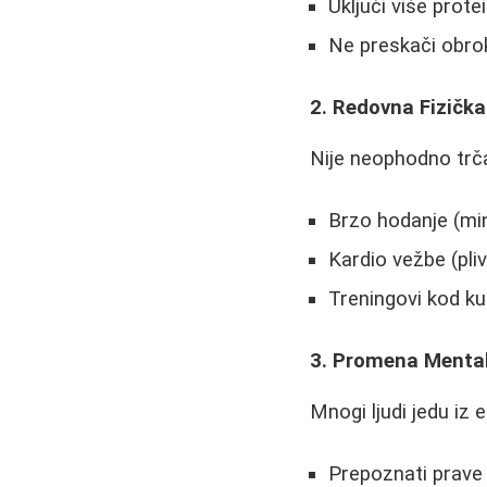
Uključi više prote
Ne preskači obro
2. Redovna Fizička
Nije neophodno trča
Brzo hodanje (mi
Kardio vežbe (pliv
Treningovi kod k
3. Promena Menta
Mnogi ljudi jedu iz
Prepoznati prave 