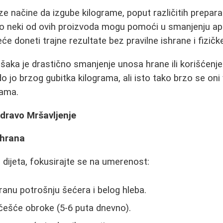
ze načine da izgube kilograme, poput različitih preparata
ako neki od ovih proizvoda mogu pomoći u smanjenju apet
e doneti trajne rezultate bez pravilne ishrane i fizičke
šaka je drastično smanjenje unosa hrane ili korišćenje
 jo brzog gubitka kilograma, ali isto tako brzo se oni
kama.
Zdravo Mršavljenje
shrana
dijeta, fokusirajte se na umerenost:
ranu potrošnju šećera i belog hleba.
i češće obroke (5-6 puta dnevno).