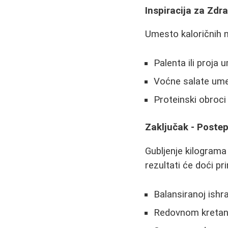
Inspiracija za Zd
Umesto kaloričnih n
Palenta ili proja 
Voćne salate ume
Proteinski obroc
Zaključak - Poste
Gubljenje kilogram
rezultati će doći p
Balansiranoj ishra
Redovnom kretan