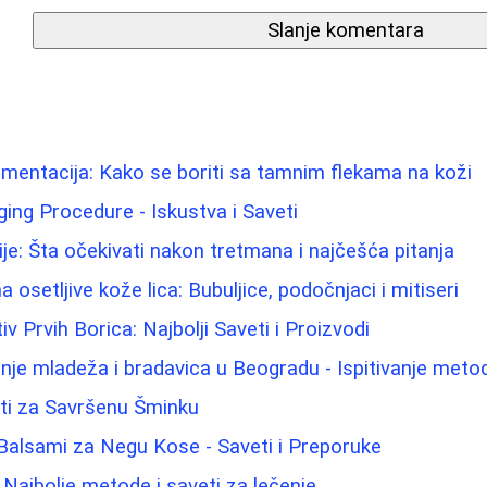
Slanje komentara
mentacija: Kako se boriti sa tamnim flekama na koži
Aging Procedure - Iskustva i Saveti
ije: Šta očekivati nakon tretmana i najčešća pitanja
osetljive kože lica: Bubuljice, podočnjaci i mitiseri
iv Prvih Borica: Najbolji Saveti i Proizvodi
nje mladeža i bradavica u Beogradu - Ispitivanje metod
eti za Savršenu Šminku
 Balsami za Negu Kose - Saveti i Preporuke
: Najbolje metode i saveti za lečenje