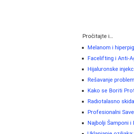
Pročitajte i...
Melanom i hiperpig
Facelifting i Anti-
Hijaluronske injekc
Rešavanje problema 
Kako se Boriti Prot
Radiotalasno skida
Profesionalni Sav
Najbolji Šamponi i
Uklanjanje oziljaka