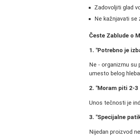
Zadovoljiti glad 
Ne kažnjavati se
Česte Zablude o M
1. "Potrebno je izb
Ne - organizmu su po
umesto belog hleba 
2. "Moram piti 2-3 
Unos tečnosti je ind
3. "Specijalne patik
Nijedan proizvod ne