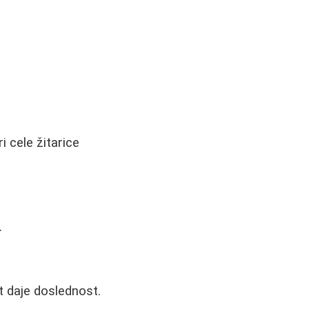
i cele žitarice
.
t daje doslednost.