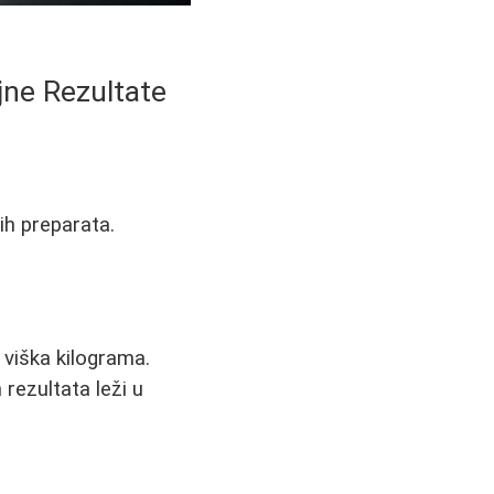
jne Rezultate
ih preparata.
 viška kilograma.
 rezultata leži u