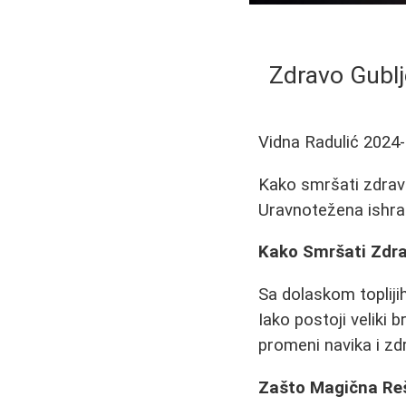
Zdravo Gublj
Vidna Radulić
2024-
Kako smršati zdrav
Uravnotežena ishran
Kako Smršati Zdra
Sa dolaskom topliji
Iako postoji veliki 
promeni navika i zd
Zašto Magična Reš