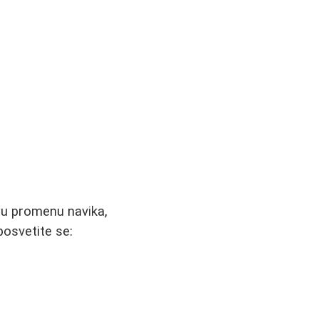
nu promenu navika,
posvetite se: